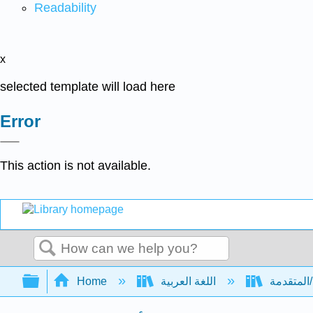
Readability
x
selected template will load here
Error
This action is not available.
Search
Expand/collapse global hierarchy
Home
اللغة العربية