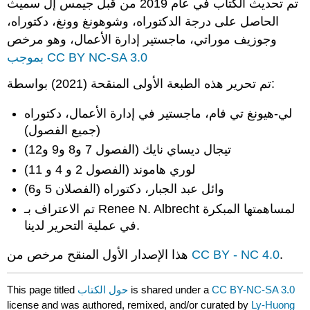
تم تحديث الكتاب في عام 2019 من قبل جيمس إل سميث
الحاصل على درجة الدكتوراه، وشوهونغ وونغ، دكتوراه،
وجوزيف موراتي، ماجستير إدارة الأعمال، وهو مرخص
بموجب CC BY NC-SA 3.0
تم تحرير هذه الطبعة الأولى المنقحة (2021) بواسطة:
لي-هيونغ تي فام، ماجستير في إدارة الأعمال، دكتوراه
(جميع الفصول)
تيجال ديساي نايك (الفصول 7 و8 و9 و12)
لوري هاموند (الفصول 2 و 4 و 11)
وائل عبد الجبار، دكتوراه (الفصلان 5 و6)
تم الاعتراف بـ Renee N. Albrecht لمساهمتها المبكرة
في عملية التحرير لدينا.
.
CC BY - NC 4.0
هذا الإصدار الأول المنقح مرخص من
CC BY-NC-SA 3.0
is shared under a
حول الكتاب
This page titled
license and was authored, remixed, and/or curated by
Ly-Huong