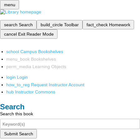
menu
search
Search
build_circle
Toolbar
fact_check
Homework
cancel
Exit Reader Mode
school
Campus Bookshelves
menu_book
Bookshelves
perm_media
Learning Objects
login
Login
how_to_reg
Request Instructor Account
hub
Instructor Commons
Search
Search this book
Submit Search