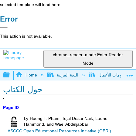
selected template will load here
Error
This action is not available.
chrome_reader_mode
Enter Reader
Mode
Expand/collapse global hierarchy
اللغة العربية
Home
حول الكتاب
Page ID
Ly-Huong T. Pham, Tejal Desai-Naik, Laurie
Hammond, and Wael Abdeljabbar
ASCCC Open Educational Resources Initiative (OERI)