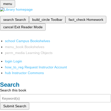
menu
search
Search
build_circle
Toolbar
fact_check
Homework
cancel
Exit Reader Mode
school
Campus Bookshelves
menu_book
Bookshelves
perm_media
Learning Objects
login
Login
how_to_reg
Request Instructor Account
hub
Instructor Commons
Search
Search this book
Submit Search