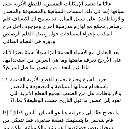
غالبًا ما تعتمد الإمكانات التفسيرية للقطع الأثرية على
سياقها (بما في ذلك السمات السياقية والمصفوفة والمصدر
والارتباطات). على سبيل المثال، قد يسمح لك اكتشاف قلم
رصاص مجمّع مع لوازم مدرسية أخرى وموجود داخل درج
المكتب بإجراء استنتاجات حول وظيفة القلم الرصاص
ودوره في النظام الثقافي.
يعد التعامل مع الأشياء الحديثة أمرًا سهلاً نسبيًا نظرًا لأنك
على الأرجح تعرف ماهيتها وما هي الغرض من استخدامها.
ماذا عن التحف من عصور ما قبل التاريخ؟
جرب لفترة وجيزة تجميع القطع الأثرية القديمة
باستخدام سماتها السياقية والمصفوفة والمصدر
والارتباطات. هل من الصعب تجميع القطع الأثرية التي
تعود إلى عصور ما قبل التاريخ حسب الوظيفة؟ لماذا؟
ما نحتاج حقًا إلى معرفته هنا هو السياق،
أليس كذلك؟ إذا
قام شخص ما بتسليمك قطعة صغيرة، فقد تتمكن من
تسجيل بعض خصائصها الفيزيائية والكيميائية، ولكن يتم