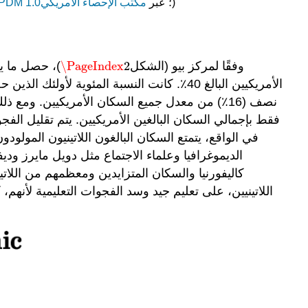
)
؛ عبر
مكتب الإحصاء الأمريكي
PDM 1.0
وفقًا لمركز بيو (الشكل
2
\PageIndex
\PageIndex
2
نصف (16٪) من معدل جميع السكان الأمريكيين. ومع 
في الواقع، يتمتع السكان البالغون اللاتينيون المول
الديموغرافيا وعلماء الاجتماع مثل دويل مايرز ود
اللاتينيين، على تعليم جيد وسد الفجوات التعليمية لأنه