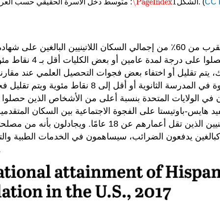
\PageIndex
1
CC 
: متوسط دخل الأسرة الحقيقي حسب العرق والأصل الإسباني: من 1967 إلى 2016. (
الشكل
\PageIndex
1
)، حصل ما يقرب من 60٪ من إجمالي السكان اللاتينيين البالغي
ذلك، يتم تقليل أو اختفاء بعض فجوات التحصيل العلمي عند مقارنة 
ودون في الولايات المتحدة بنسبة أعلى من الأشخاص الذين حصلو
يفيد هايس-باوتيستا على الفجوة الاجتماعية بين السكان المتق
كاليفورنيا والسكان المتزايدين ومعظمهم من اللاتينيين ا
م، كبالغين يدفعون الضرائب، سيساهمون في الخدمات الطبية وال
يقرر جيل طفرة المواليد