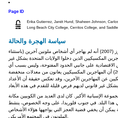
Page ID
Erika Gutierrez, Janét Hund, Shaheen Johnson, Carlo
Long Beach City College, Cerritos College, and Saddl
سياسة الهجرة والحالة
الأمريكيون المكسيكيون، وخاصة أولئك الذين لا يحملون وثائق، هم في قلب النقاش الوطني حول الهجرة. يلاحظ مايرز (2007) أنه لم يهاجر أي أشخاص ملونين آخرين (باستثناء
اجرين المكسيكيين الذين دخلوا الولايات المتحدة بشكل غير
ص الاقتصادية على جانبي الحدود المفتوحة، وليس بسبب أي
ميل متأصل لخرق القوانين. في تقريره، «قياس استيعاب المهاجرين في الولايات المتحدة»، يذكر جاكوب فيغدور (2008) أن المهاجرين المكسيكيين يعانون من معدلات منخفضة
يكيين عن المهاجرين الآخرين، وقد تعكس حقيقة أن الأعداد
وعة الإسبانية الأكبر. كان لدى العديد من الكوبيين مكانة
 في هذا البلد. في جنوب فلوريدا، على وجه الخصوص، ينشط
جية يمكن أن يخفي قضية العجز التي يواجهها هؤلاء الأشخاص
الملونون في المجتمع الأمريكي.