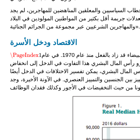
ن المناهضين للمهاجرين، لم يجد Light و He و Robey (2020) دليلًا تجريبيًا على أن الإجرام غير الموثق قد زاد في السنوات الأخيرة.
 أن «المهاجرين غير الموثقين لديهم معدلات جريمة أقل بكثير من المواطنين المولودين في البلاد
والمهاجرين الشرعيين عبر مجموعة من الجرائم الجنائية».
الاقتصاد ودخل الأسرة
يوضح الشكل أن التفاوت بين متوسط دخل الأسرة الحقيقي (المعدل بالدولار لعام 2016) للعائلات اللاتينية والأسر البيضاء قد زاد بالفعل منذ عام 1970. في عام
1
\PageIndex
\PageIndex
1
 وبحلول عام 2016 ارتفع التفاوت إلى أكثر من 17,000 دولار. يعزو منظرو رأس المال البشري هذا التفاوت في الدخل إلى انخفاض
 المال البشري، يمكن تفسير الاختلافات في الدخل أيضًا
يز العنصري. في الآونة الأخيرة، وجد Krogstad (2020) أن عائلات Latinx