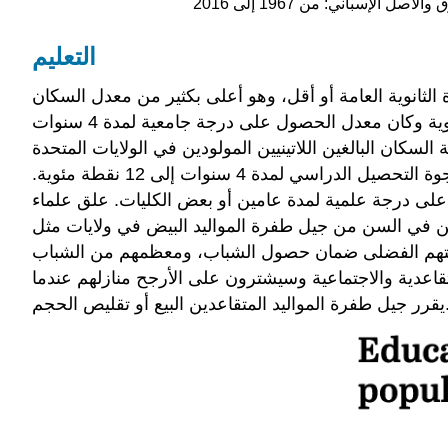
التعليم
ن على شهادة الثانوية العامة أو أقل، وهو أعلى بكثير من معدل السكان
الأمريكيين البالغ 40٪. كانت النسبة المئوية لأولئك الذين حصلوا على درجة لمدة عامين أو بعض الكليات أقل بـ 4 نقاط مئوية وكان معدل الحصول على درجة جامعية لمدة 4 سنوات
السكان البالغين اللاتينيين المولودين في الولايات المتحدة
فقط بإجمالي السكان البالغين الأمريكيين. يتم تقليل الفجوة في المدرسة الثانوية أو أقل إلى 8 نقاط مئوية ويتم تقليل فجوة التحصيل الدراسي لمدة 4 سنوات إلى 12 نقطة مئوية.
ا على درجة علمية لمدة عامين أو بعض الكليات. علق علماء
دمين في السن من جيل طفرة المواليد البيض في ولايات مثل
لذين تقل أعمارهم عن 18 عامًا. ويجادلون بأنه من مصلحتهم الفضلى ضمان حصول الشباب، ومعظمهم من الشباب
تقاعدية والاجتماعية وسيشترون على الأرجح منازلهم عندما
 المتقاعدين البيع أو تقليص الحجم.