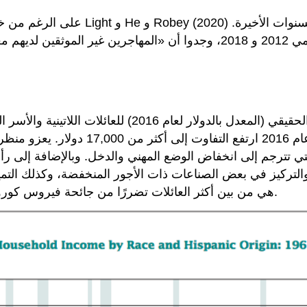
على الرغم من خطاب السياسيين والمعلقي
وباستخدام بيانات الاعتقال الشاملة في تكساس بين عامي 2012 و 2018، وجدوا
1970، كان التفاوت حوالي 12,000 دولار
 تترجم إلى انخفاض الوضع المهني والدخل. وبالإضافة إلى رأس
كيز في بعض الصناعات ذات الأجور المنخفضة، وكذلك التمييز بين الجنسين والتمي
هي من بين أكثر العائلات تضررًا من جائحة فيروس كورونا من حيث التخفيضات في الأجور وكذلك فقدان الوظائف.