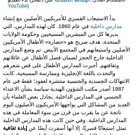
YouTube
)
بدأ الاستيعاب القسري للأمريكيين الأصليين مع إنشاء
مدارس داخلية
في عام 1860. كان لهذه المدارس، التي
يديرها كل من المبشرين المسيحيين وحكومة الولايات
المتحدة، هدف صريح هو «حضارة» الأطفال الأمريكيين
الأصليين واستيعابهم في المجتمع الأبيض. تم وضع المدارس
الداخلية خارج الحجز لضمان فصل الأطفال عن عائلاتهم
وثقافتهم. أجبرت المدارس الأطفال على قص شعرهم
والتحدث باللغة الإنجليزية وممارسة المسيحية. كانت
الانتهاكات الجسدية والجنسية منتشرة لعقود؛ فقط في عام
1987 أصدر مكتب الشؤون الهندية سياسة بشأن الاعتداء
الجنسي في المدارس الداخلية. يجادل بعض العلماء بأن
العديد من المشاكل التي يواجهها الأمريكيون الأصليون اليوم
ناتجة عن ما يقرب من قرن من سوء المعاملة في هذه
المدارس الداخلية. وفي حين كانت هذه المدارس الداخلية
تمثل استيعابًا قسريًا، إلا أنها أسفرت أيضًا عن
إبادة ثقافية