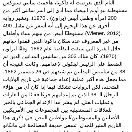
التام الذي تعرضت له داكوتا، هاجمت سانتي سيوكس
مستوطنة نيو أولم البيضاء مما أدى إلى أسر سانتي أكثر من
200 امرأة وطفل أبيض (براون) ، 1970). وتشير رواية
أخرى عن هذا الهجوم إلى أنه أسفر عن مقتل 490
مستوطنًا أبيض من بينهم نساء وأطفال (Wiener، 2012).
من غير المعروف عدد سكان داكوتا الذين فقدوا حياتهم
خلال الفترة التي سبقت انتفاضة عام 1862. وفقًا لبراون
(1970)، كان هناك 303 من سانتيس المدانين الذين تم
الضغط على الرئيس لينكولن لإعدامهم. وكانت النتيجة أن
38 من سانتيس المدانين تم شنقهم في 26 ديسمبر 1862،
مما يجعل هذه أكبر عملية إعدام جماعية في تاريخ الولايات
المتحدة، لكن الروايات تشكك فيما إذا كان أي من هؤلاء
الرجال الـ 38 الذين تم إعدامهم جزءًا فعليًا من الغارات
وعمليات القتل. لم يبشر هذا الإعدام الجماعي بالخير
للعلاقات المستقبلية بين المجموعات بين الأمريكيين
الأصليين والمستوطنين/المواطنين البيض. في ذكرى هذا
التاريخ المثير للجدل، تسعى حديقة المصالحة في مانكاتو