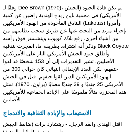
وفقًا لـ Dee Brown (1970)، لم يكن قادة الجنود (الجيش
الأمريكي) في محمية باين ريدج الهندية راضين عن كمية
البنادق المأخوذة من الهنود الأمريكيين (Lakotas) وأمروا
بإجراء مزيد من البحث عنها عن طريق سحب بطانيتهم من
بين أشياء أخرى. رفع بلاك كويوت وينشستر فوق رأسه
وذكر أنه اشتراه. بطريقة ما، انفجرت بندقية Black Coyote
وأطلق جنود الجيش الأمريكي النار على الأمريكيين
الأصليين. تشير التقديرات إلى أن 153 شخصًا قد لقوا
حتفهم، لكن العدد الإجمالي النهائي كان حوالي 300 من
الهنود الأمريكيين الذين لقوا حتفهم. قتل في الجيش
الأمريكي 25 جنديًا و 39 جنديًا مصابًا (براون، 1970). تمثل
هذه المجزرة مثالًا ملموسًا على الإبادة الجماعية للأمريكيين
الأصليين.
الاستيعاب والإبادة الثقافية والاندماج
اقتل الهندي وانقذ الرجل. - ريتشارد برات (ضابط الجيش
ومطور مدرسة كارلايل الهندية)