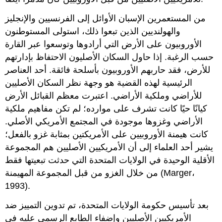
من المستعمرين الإسبان الأوائل إلى الفرنسيين والإنجليز
والهولنديين الذين تبعوا ذلك، استولى المستوطنون
الأوروبيون على الأرض التي أرادوها وتوسعوا عبر القارة
حسب الرغبة. إذا حاول السكان الأصليون الاحتفاظ بإدارتهم
للأرض، فقد حاربهم الأوروبيون بأسلحة فائقة. أحد العناصر
الرئيسية لهذه القضية هو وجهة نظر السكان الأصليين
للأراضي وملكية الأراضي. اعتبرت معظم القبائل الأرض
كيانًا حيًا كانت تشرف على موارده؛ لم تكن مفاهيم ملكية
الأراضي وغزوها موجودة في المجتمع الأمريكي الأصلي.
كانت هيمنة الأوروبيين على الأمريكتين بمثابة غزو بالفعل؛
يشير أحد العلماء إلى أن الأمريكيين الأصليين هم المجموعة
الأقلية الوحيدة في الولايات المتحدة التي حدثت تبعيتها فقط
من خلال الغزو من قبل المجموعة المهيمنة (Marger،
1993).
بعد تأسيس حكومة الولايات المتحدة، تم تدوين التمييز ضد
الأمريكيين الأصليين وإضفاء الطابع الرسمي عليه في