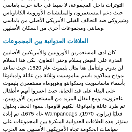
التوترات داخل المجموعة، لا سيما في حالة حرب ياماسي
حيث دعم المستعمرون والميليشيات الأوروبية الكاتاوباس
وشيروكي ضد التحالف القبلي الأمريكي الأصلي من ياماسي
وسانتي ومجموعات أخرى من السكان الأصليين.
العلاقات العدوانية بين المجموعات
كان لدى المستعمرين الأوروبيين والأمريكيين الأصليين
القدرة على العيش بسلام وحتى التعاون، لكن هذا السلام
لن يدوم. ولنتأمل هنا مثال بليموث عام 1620، حيث ساعد
نموذج بيماكويد باسم ساموسيت وثلاثة من عائلة وامبانوغا
بأسماء ماساسويت وسكوانتو وهوبوماه مستعمري بليموث
على البقاء على قيد الحياة، حيث اعتبروا أنهم «أطفال
عاجزون». ومع انتقال المزيد من المستعمرين الأوروبيين،
تم طرد عائلة وامبانوغا، لكنهم قاوموا. لسوء الحظ، بحلول
عام 1675، تم إبادة Wampanoags فعليًا (براون، 1970).
ستؤثر هذه العلاقات العدوانية المبكرة بين المجموعات على
سياسات الحكومة تجاه الأمريكيين الأصليين بعد الحرب