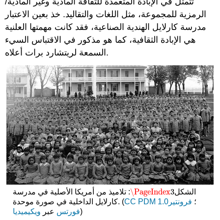
تتمثل في الإبادة المتعمدة للثقافة المادية وغير المادية/
الرمزية للمجموعة، مثل اللغات والتقاليد. خذ بعين الاعتبار
مدرسة كارلايل الهندية الصناعية، فقد كانت مهمتها العلنية
هي الإبادة الثقافية، كما هو مذكور في الاقتباس السيء
السمعة لريتشارد برات أعلاه.
\PageIndex
3
الشكل
: تلاميذ من أمريكا الأصلية في مدرسة
\PageIndex
3
؛
فرونتير
CC PDM 1.0
كارلايل الداخلية في صورة موحدة. (
)
فورتس
عبر
ويكيميديا