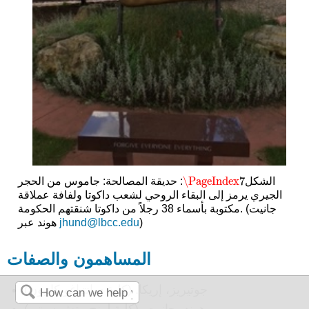
\PageIndex
7
الشكل
: حديقة المصالحة: جاموس من الحجر
\PageIndex
7
الجيري يرمز إلى البقاء الروحي لشعب داكوتا ولفافة عملاقة
مكتوبة بأسماء 38 رجلاً من داكوتا شنقتهم الحكومة. (جانيت
)
jhund@lbcc.edu
هوند عبر
المساهمون والصفات
جوتيريز، إريكا. (كلية سانتياغو كانيون)
هوند، جانيت. (كلية لونج بيتش سيتي)