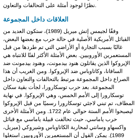
نظرًا لوجود أمثلة على التحالفات والتعاون.
العلاقات داخل المجموعة
وفقًا لجيمس إتش ميريل (1989)، ستكون العديد من
القبائل الأمريكية الأصلية في حالة حرب مع بعضها البعض،
غالبًا بسبب التجارة أو الأراضي التي تم طردها من قبل
المستعمرين الأوروبيين. بعض الأمثلة الأكثر لفتًا للانتباه هي
الإيروكوا الذين يقاتلون هنود بيدمونت، وهنود بيدمونت ضد
السافانا، وكاتاوباس ضد الإيروكوا. ومن الغريب أن هذا
الصراع داخل المجموعة مرتبط بالتحالفات والتعاون داخل
المجموعة. بعد حرب توسكارورا، لجأت بقية سكان
توسكارورا إلى الأمم الخمس، وهي الإيروكوا. في نهاية
المطاف، تم تبني لاجئي توسكارورا رسميًا من قبل الإيروكوا
ليصبحوا الأمم الستة حوالي عام 1722. ومن الأمثلة الأخرى
حرب ياماسي، حيث تحالفت قبيلة ياماسي مع قبائل
واكسهاو وسانتي لمحاربة الكاتاوباس وشيروكي (ميريل،
1989). يمكن القول أن المستعمرين الأوروبيين استغلوا