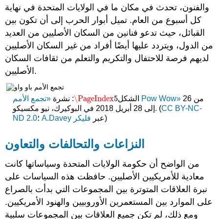
والفنون، تحدث في مكان ما في الولايات المتحدة في نهاية
كل أسبوع من العام. تميل أبوار الحرب إلى أن تكون بين
القبائل، حيث تدعو فنانين من السكان الأصليين من العديد
من الدول، ويتردد عليها أيضًا أفراد من غير السكان الأصليين
لديهم فرصة للاحتفال والتكريم والتعلم من ثقافات السكان
الأصليين.
\PageIndex
5
من 26
«تجمع الأمم Pow Wow»
الشكل
: نشرة
\PageIndex
5
CC BY-NC-
إلى 28 أبريل 2018 في البوكيرك، نيو مكسيكو. (
)
عبر
فليكر
A.Davey
؛
ND 2.0
النزاعات والتحالفات والتعاون
من الواضح أن حكومة الولايات المتحدة وسياساتها كانت
معادية للأمريكيين الأصليين. حافظت هذه السياسات على
نبرة العلاقات المتوترة بين المجموعات التي بدأت بالصراع
على الموارد بين المستعمرين الأوروبيين والهنود الأمريكيين.
ومع ذلك، لم تكن جميع العلاقات بين المجموعات سلبية