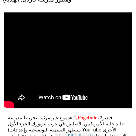
\PageIndex
2
فيديو
: «دموع غير مرئية: تجربة المدرسة
\PageIndex
2
الداخلية للأمريكيين الأصليين في غرب نيويورك الجزء الأول.»
(ستظهر التسمية التوضيحية وإعدادات YouTube الأخرى
بمجرد بدء الفيديو.) (الاستخدام العادل
؛ الوسائط الكيميائية
عبر