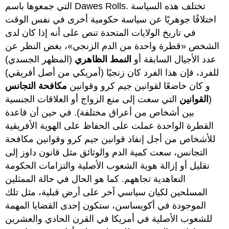
التي جمعوها باسم Dawes Rolls. تختلف هذه السياسة
اختلافًا جوهريًا عن سياسة حكومية أخرى في نفس الوقت
في تاريخ الولايات المتحدة تنص على أنه إذا كان لدى
الشخص «قطرة واحدة من الدم الزنجي»، بغض النظر عن
عدد الأجيال السابقة أو
النمط الظاهري
(المظهر الجسدي)
للفرد، فإن هذا الفرد كان زنجيًا (أمريكي من أصل أفريقي)
و كان خاضعًا لقوانين جيم كرو وقوانين
مكافحة التجانس
(
القوانين
التي سعت إلى منع الزواج أو العلاقات الجنسية
بين أشخاص من أعراق مختلفة). في حين أن قاعدة
القطرة الواحدة عملت على الحفاظ على الهوية الأفريقية
للأشخاص من أجل إنفاذ قوانين جيم كرو وقوانين مكافحة
التجانس، سعت كمية الدم والوثائق مثل قانون داوز إلى
تقليل أو إزالة هوية الشعوب الأصلية والتزامات الحكومة
التعاهدية تجاههم. كما هو الحال في حالة الممثلين
المسلحين لكيان سياسي آخر على أرض قبلية، مثل تلك
الموجودة في أكويساسن، ستكون إحدى القضايا المهمة
للشعوب الأصلية في أمريكا في القرن الحادي والعشرين