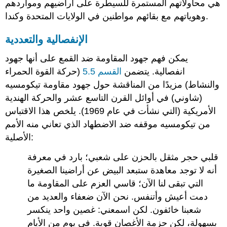
هي محاولاتهم المستمرة للسيطرة على أراضيهم ومواردهم
وهوياتهم مع بقائهم مواطنين في الولايات المتحدة وكندا.
الإنفصالية والتعددية
يمكن فهم جهود المقاومة ضد القمع على أنها جهود
انفصالية. يتضمن
القسم 5.5
(حركة القوة الحمراء
والنشاط) مزيدًا من المناقشة حول جهود مقاومة تيكومسيه
(شاوني) في أوائل القرن التاسع عشر والحركة الهندية
الأمريكية (التي نشأت في عام 1969). يلخص هذا الاقتباس
من تيكومسيه موقفه ضد الاضطهاد الذي تعاني منه الأمم
الأصلية:
قلبي حجر مثقل بالحزن على شعبي؛ بارد في معرفة
أنه لا توجد معاهدة ستبعد البيض عن أراضينا الصغيرة
التي تبقى لنا الآن؛ قاسي العزم على المقاومة ما
دمت أعيش وأتنفس. نحن الآن ضعفاء والعديد من
شعبنا خائفون. لكن اسمعني: غصين واحد ينكسر
بسهولة، لكن حزمة الأغصان قوية. في يوم من الأيام