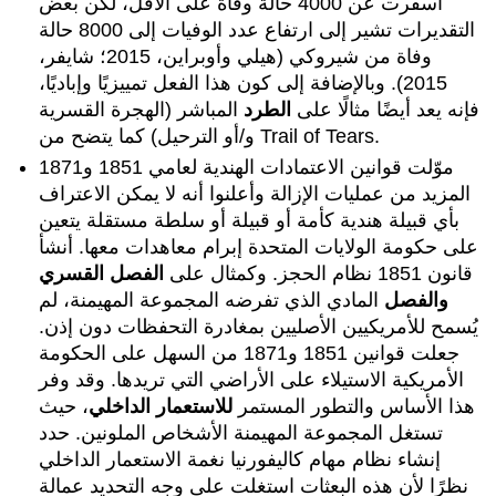
أسفرت عن 4000 حالة وفاة على الأقل، لكن بعض
التقديرات تشير إلى ارتفاع عدد الوفيات إلى 8000 حالة
وفاة من شيروكي (هيلي وأوبراين، 2015؛ شايفر،
2015). وبالإضافة إلى كون هذا الفعل تمييزيًا وإباديًا،
فإنه يعد أيضًا مثالًا على
الطرد
المباشر (الهجرة القسرية
و/أو الترحيل) كما يتضح من Trail of Tears.
موّلت قوانين الاعتمادات الهندية لعامي 1851 و1871
المزيد من عمليات الإزالة وأعلنوا أنه لا يمكن الاعتراف
بأي قبيلة هندية كأمة أو قبيلة أو سلطة مستقلة يتعين
على حكومة الولايات المتحدة إبرام معاهدات معها. أنشأ
قانون 1851 نظام الحجز. وكمثال على
الفصل القسري
والفصل
المادي الذي تفرضه المجموعة المهيمنة، لم
يُسمح للأمريكيين الأصليين بمغادرة التحفظات دون إذن.
جعلت قوانين 1851 و1871 من السهل على الحكومة
الأمريكية الاستيلاء على الأراضي التي تريدها. وقد وفر
هذا الأساس والتطور المستمر
للاستعمار الداخلي
، حيث
تستغل المجموعة المهيمنة الأشخاص الملونين. حدد
إنشاء نظام مهام كاليفورنيا نغمة الاستعمار الداخلي
نظرًا لأن هذه البعثات استغلت على وجه التحديد عمالة