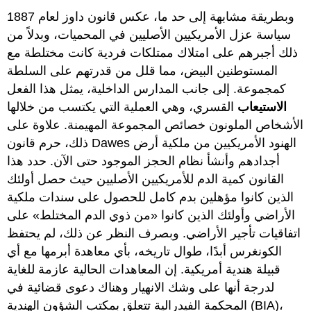
وبطريقة مشابهة إلى حد ما، عكس قانون داوز لعام 1887
سياسة عزل الأمريكيين الأصليين في المحميات، وبدلاً من
ذلك أجبرهم على امتلاك ممتلكات فردية كانت مختلطة مع
المستوطنين البيض، مما قلل من قدرتهم على السلطة
كمجموعة. إلى جانب المدارس الداخلية، يمثل هذا الفعل
الاستيعاب
القسري، وهي العملية التي يكتسب من خلالها
الأشخاص الملونون خصائص المجموعة المهيمنة. علاوة على
ذلك، حرم قانون Dawes الهنود الأمريكيين من ملكية أرض
أجدادهم وأنشأ نظام الحجز الموجود حتى الآن. حدد هذا
القانون كمية الدم للأمريكيين الأصليين حيث حصل أولئك
الذين كانوا مؤهلين بدم كامل للحصول على سندات ملكية
الأراضي وأولئك الذين كانوا «من ذوي الدم المختلط» على
اتفاقيات تأجير الأراضي. وبصرف النظر عن ذلك، لم يحتفظ
الكونغرس أبدًا، طوال تاريخه، بأي معاهدة أبرمها مع أي
قبيلة هندية أمريكية. إن المعاهدات الحالية عازمة للغاية
لدرجة أنها على وشك الانهيار وهناك دعوى قضائية في
المحكمة الفيدرالية تتعلق بمكتب الشؤون الهندية (BIA)،