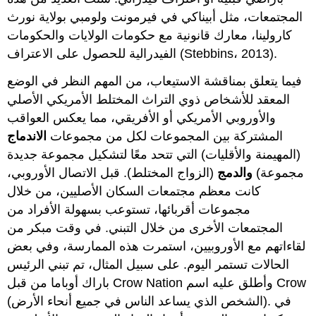
المجتمعات، مثل أبيناكي في فيرمونت ولومبي بولاية نورث
كارولينا، معارك قانونية مع حكومات الولايات والحكومات
الفيدرالية للحصول على الاعتراف (Stebbins، 2013).
فيما يتعلق بمناقشة الاستيعاب، من المهم النظر في الوضع
المعقد للأشخاص ذوي التراث المختلط الأمريكي الأصلي
والأوروبي الأمريكي أو الأفريقي، مما يعكس العواقب
المشتركة بين المجموعات لكل من مجموعات
الاندماج
(المهيمنة والأقليات) التي تتحد معًا لتشكيل مجموعة جديدة
مجموعة)
والدمج
(الزواج المختلط). قبل الاتصال الأوروبي،
كانت معظم مجتمعات السكان الأصليين، من خلال
مجموعات أقربائها، تستوعب بسهولة الأفراد من
المجتمعات الأخرى من خلال التبني. في وقت مبكر من
لقاءاتهم مع الأوروبيين، استمرت هذه الممارسة، وفي بعض
الحالات تستمر اليوم. على سبيل المثال، تم تبني الرئيس
باراك أوباما من قبل Crow Nation وأطلق عليه اسم Crow
(الشخص الذي يساعد الناس في جميع أنحاء الأرض). في