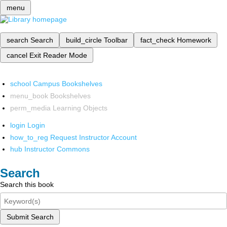
menu
search
Search
build_circle
Toolbar
fact_check
Homework
cancel
Exit Reader Mode
school
Campus Bookshelves
menu_book
Bookshelves
perm_media
Learning Objects
login
Login
how_to_reg
Request Instructor Account
hub
Instructor Commons
Search
Search this book
Submit Search