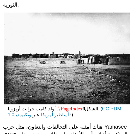
الثورية.
\PageIndex
6
CC PDM
: أولد كامب جرانت أريزونا. (
الشكل
\PageIndex
6
)
؛
أساطير أمريكا
عبر
ويكيميديا
1.0
هناك أمثلة على التحالفات والتعاون، مثل حرب Yamasee