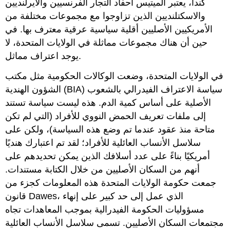
كندا، يعتبر الميتيس أحفاد التجار الفرنسيين والأيرلنديين
والاسكتلنديين الذين تزاوجوا مع مجموعات مختلفة من
الأمريكيين الأصليين أقلية سياسية عرقية معترف بها. في
حين أن هناك مجموعات مماثلة في الولايات المتحدة، لا
يوجد اعتراف مماثل.
في الولايات المتحدة، وضعت الوكالات الحكومية مثل مكتب
الشؤون الهندية (BIA) سياسة الاعتراف الفيدرالي بالشعوب
الأصلية على أساس كمية الدم. هذه ليست سياسة تستند
إلى ملفات تعريف الحمض النووي للأفراد (التي لم تكن
متاحة منذ عقود عندما تم وضع هذه السياسة)، ولكن على
سلاسل الأنساب العائلية للأفراد؛ لقد تم اعتبارك هنديًا
أمريكيًا بناءً على عدد أسلافك الذين يمكن تحديدهم على
أنهم من السكان الأصليين من خلال الكتابة مستندات.
جمعت حكومة الولايات المتحدة هذه المعلومات كجزء من
قانون Dawes، الذي عمل إلى حد كبير على إنهاء
مسؤوليات الحكومة الفيدرالية بموجب المعاهدات تجاه
مجتمعات السكان الأصليين. تسمى سلاسل الأنساب العائلية