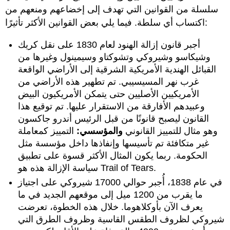
سلسلة من القوانين التي تهدف إلى إخضاعهم ومنعهم من
اكتساب أي سلطة. فيما يلي بعض القوانين الأكثر تأثيرًا:
أجبر قانون إزالة الهنود لعام 1830 على نقل كريك
وشيكاسو وشيروكي وتشوكتاو وسيمينول وغيرها من
القبائل الهندية الأمريكية الشرقية إلى الأراضي الواقعة
غرب نهر المسيسيبي. تم تطهير هذه الأراضي من
الأمريكيين الأصليين حتى يتمكن الأمريكيون البيض
وعبيدهم الأفارقة من الاستقرار عليها. تم توقيع هذا
القانون ليصبح قانونًا من قبل الرئيس أندرو جاكسون
وهو مثال للتمييز القانوني
والمؤسسي:
التمييز كمعاملة
غير متكافئة تم تأسيسها وإنفاذها داخل مؤسسة مثل
الحكومة. ربما يكون المثال الأكثر قسوة على تطبيق
سياسة الإزالة هذه هو Trail of Tears.
في عام 1838، أُجبر حوالي 17000 شيروكي على اجتياز
ما يقرب من 1200 ميل إلى موقعهم الجديد في ما
يعرف الآن بأوكلاهوما. خلال هذه الخطوة، تعرضت
شيروكي لظروف الطقس القاسية وظروف الطرق التي