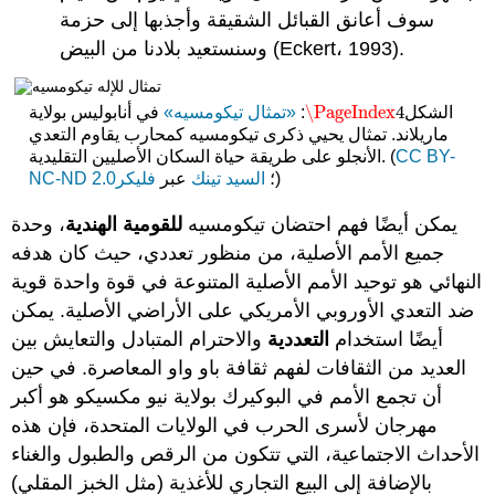
سوف أعانق القبائل الشقيقة وأجذبها إلى حزمة
وسنستعيد بلادنا من البيض (Eckert، 1993).
\PageIndex
4
الشكل
:
«تمثال تيكومسيه»
في أنابوليس بولاية
\PageIndex
4
ماريلاند. تمثال يحيي ذكرى تيكومسيه كمحارب يقاوم التعدي
CC BY-
الأنجلو على طريقة حياة السكان الأصليين التقليدية. (
)
؛
السيد تينك
عبر
فليكر
NC-ND 2.0
يمكن أيضًا فهم احتضان تيكومسيه
للقومية الهندية
، وحدة
جميع الأمم الأصلية، من منظور تعددي، حيث كان هدفه
النهائي هو توحيد الأمم الأصلية المتنوعة في قوة واحدة قوية
ضد التعدي الأوروبي الأمريكي على الأراضي الأصلية. يمكن
أيضًا استخدام
التعددية
والاحترام المتبادل والتعايش بين
العديد من الثقافات لفهم ثقافة باو واو المعاصرة. في حين
أن تجمع الأمم في البوكيرك بولاية نيو مكسيكو هو أكبر
مهرجان لأسرى الحرب في الولايات المتحدة، فإن هذه
الأحداث الاجتماعية، التي تتكون من الرقص والطبول والغناء
بالإضافة إلى البيع التجاري للأغذية (مثل الخبز المقلي)