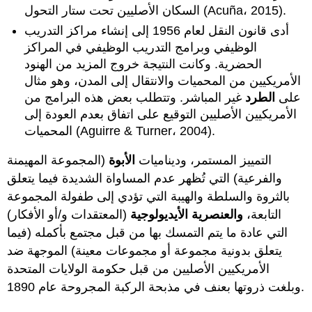
السكان الأصليين تحت ستار التحول (Acuña، 2015).
أدى قانون النقل لعام 1956 إلى إنشاء مراكز التدريب
الوظيفي وبرامج التدريب الوظيفي في المراكز
الحضرية. وكانت النتيجة خروج المزيد من الهنود
الأمريكيين من المحميات والانتقال إلى المدن، وهو مثال
على
الطرد
غير المباشر. وتتطلب بعض هذه البرامج من
الأمريكيين الأصليين التوقيع على اتفاق بعدم العودة إلى
المحميات (Aguirre & Turner، 2004).
التمييز المستمر، وديناميات
الأبوة
(المجموعة المهيمنة
والفرعية) التي تُظهر عدم المساواة الشديدة فيما يتعلق
بالثروة والسلطة والهيبة التي تؤدي إلى طفولة المجموعة
التابعة،
والعنصرية الأيديولوجية
(المعتقدات و/أو الأفكار)
التي عادة ما يتم التمسك بها من قبل مجتمع بأكمله (فيما
يتعلق بدونية مجموعة أو مجموعات معينة) الموجهة ضد
الأمريكيين الأصليين من قبل حكومة الولايات المتحدة
وبلغت ذروتها بعنف في مذبحة الركبة المجروحة عام 1890.