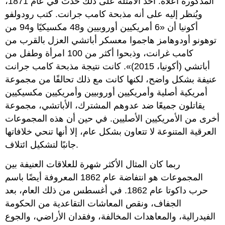
المذكورة أعلاه. أحد الأمثلة على ذلك حدث في عام 1871،
ويُنظر إليه على أنه مذبحة كامب جرانت. كتب رودولفو
أكونيا أن «6 أمريكيين أوروبيين و48 مكسيكيًا و94 من
توهونو أودوهامز هاجموا معسكر أباتشي العزل بالقرب من
كامب غرانت، وذبحوا أكثر من 100 امرأة وطفل من
أباتشي (أكونيا، 2015)». كانت نتيجة مذبحة كامب جرانت
عنيفة بشكل واضح، لكنها كانت مع ذلك تحالفًا من مجموعة
أمريكية أصلية وأمريكيين أوروبيين وأمريكيين مكسيكيين
يقاتلون جميعًا ضد عدوهم المشترك، الأباتشي، مجموعة
أخرى من الأمريكيين الأصليين. في حين أن هذه المجموعات
العرقية المتنوعة لا تتعاون بشكل عام، إلا أنها تنحي خلافاتها
جانبًا لتشكيل ائتلاف.
ربما كان المثال الأكثر شهرة للعلاقات العنيفة بين
المجموعات هو انتفاضة عام 1862 المعروفة أيضًا باسم
حرب داكوتا عام 1862. في أغسطس من ذلك العام، بعد
الجفاف، ونقص المعاشات التقاعدية من الحكومة
الفيدرالية، والمعاهدات المخالفة، وفقدان الأراضي، والجوع