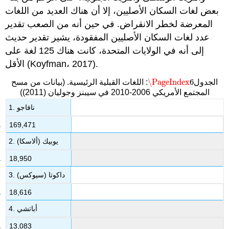
بعض لغات السكان الأصليين، إلا أن هناك العديد من اللغات
المعرضة لخطر الانقراض. في حين أنه من الصعب تقدير
عدد لغات السكان الأصليين المفقودة، يشير تقدير حديث
إلى أنه في الولايات المتحدة، كانت هناك 125 لغة على
الأقل (Koyfman، 2017).
\PageIndex
6
الجدول
: اللغات القبلية الرئيسية. (بيانات من مسح
\PageIndex
6
المجتمع الأمريكي 2006-2010 في سيبنز وجوليان (2011))
1. نافاجو
169,471
2. يوبيك (ألاسكا)
18,950
3. داكوتا (سيوكس)
18,616
4. أباتشي
13,083