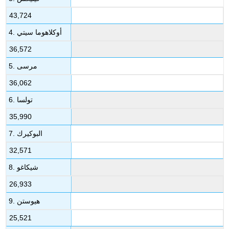
43,724
4. أوكلاهوما سيتي
36,572
5. مرسى
36,062
6. تولسا
35,990
7. البوكيرك
32,571
8. شيكاغو
26,933
9. هيوستن
25,521