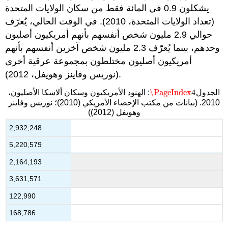
يشكلون 0.9 في المائة فقط من سكان الولايات المتحدة
(تعداد الولايات المتحدة، 2010). في الوقت الحالي، يُعرّف
حوالي 2.9 مليون شخص أنفسهم بأنهم أمريكيون أصليون
وحدهم، بينما يُعرّف 2.3 مليون شخص آخرين أنفسهم بأنهم
أمريكيون أصليون مختلطون بمجموعة عرقية أخرى
(نوريس وفاينز وهويفل، 2012).
\PageIndex
4
الجدول
: الهنود الأمريكيون وسكان ألاسكا الأصليون،
\PageIndex
4
2010. (بيانات من مكتب الإحصاء الأمريكي (2010)؛ نوريس وفاينز
وهويفل (2012))
2,932,248
5,220,579
2,164,193
3,631,571
122,990
168,786