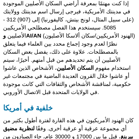
إذا كنت مهتمًا بمعرفة أراضي السكان الأصليين الموجودة
في مدينتك الأمريكية، فيرجى إرسال اسم مدينتك وولايتك
(على سبيل المثال، لونج بيتش، كاليفورنيا) إلى (907) 312 -
5085. سيستخدم هذا الفصل مصطلحي الأمريكيين
(الهنود الأمريكيين/سكان ألاسكا الأصليون)
وAI/AN
الأصليين
نظرًا لعدم وجود إجماع محدد بين العلماء فيما يتعلق
بالمصطلحات. علاوة على ذلك، يفضل بعض السكان
الأصليين أن يتم تحديدهم من قبل أمتهم. أخيرًا، سيتم
استخدام مفهوم
السكان الأصليين
، الأشخاص الذين عاشوا
أو عاشوا خلال القرون العديدة الماضية في مجتمعات غير
حكومية، لمناقشة الأشخاص والثقافات التي كانت موجودة
في الولايات المتحدة قبل الاتصال الأوروبي.
خلفية في أمريكا
كان الهنود الأمريكيون في هذه القارة لفترة أطول بكثير من
أي مجموعة عرقية أو عرقية أخرى. وفقًا
لنظرية مضيق
بيرينغ
، قبل ما بين 17000 و 30000 عام، جاء الصيادون من