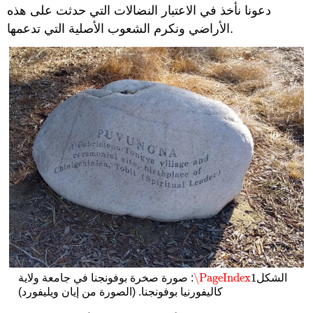
دعونا نأخذ في الاعتبار النضالات التي حدثت على هذه
الأراضي ونكرم الشعوب الأصلية التي تدعمها.
\PageIndex
1
الشكل
: صورة صخرة بوفونجنا في جامعة ولاية
\PageIndex
1
كاليفورنيا بوفونجنا. (الصورة من إيان ويليفورد)