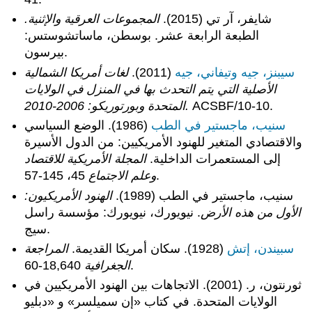
شايفر، آر تي (2015).
المجموعات العرقية والإثنية.
الطبعة الرابعة عشر. بوسطن، ماساتشوستس:
بيرسون.
سيبنز، جيه وتيفاني، جيه
(2011).
لغات أمريكا الشمالية
الأصلية التي يتم التحدث بها في المنزل في الولايات
ACSBF/10-10.
المتحدة وبورتوريكو: 2006-2010.
سنيب، ماجستير في الطب
(1986). الوضع السياسي
والاقتصادي المتغير للهنود الأمريكيين: من الدول الأسيرة
إلى المستعمرات الداخلية.
المجلة الأمريكية للاقتصاد
45، 145-57.
وعلم الاجتماع
سنيب، ماجستير في الطب (1989).
الهنود الأمريكيون:
الأول من هذه الأرض
. نيويورك، نيويورك: مؤسسة راسل
سيج.
سبيندن، إتش
(1928). سكان أمريكا القديمة.
المراجعة
18,640-60.
الجغرافية
ثورنتون، ر. (2001). الاتجاهات بين الهنود الأمريكيين في
الولايات المتحدة. في كتاب «إن سميلسر» و «دبليو