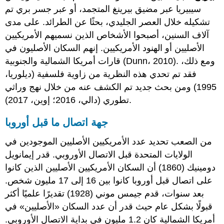
سيبيريا عبر مضيق بيرينغ المتجمد، أو عبر جسر بري تم
تشكيله خلال العصر الجليدي، بحثًا عن الطرائد. على مدى
آلاف السنين، أصبحوا الأشخاص الذين نسميهم الأمريكيين
الأصليين أو الهنود الأمريكيين. إنهم السكان الأصليون في
قارات أمريكا الشمالية والجنوبية (Dunn، 2010). ومع ذلك،
فقد تم تحدي هذه النظرية من زاوية فلسفية (ديلوريا،
1995) ومن بحث جديد تم الكشف عنه من خلال نهج وراثي
تطوري (دالي، 2016؛ إوين، 2017).
جهة اتصال ما قبل أوروبا
من الصعب تحديد عدد الأمريكيين الأصليين الموجودين في
الولايات المتحدة قبل الاتصال الأوروبي. قدر إيمانويل
دومينيك (1860) أن السكان الأمريكيين الأصليين الذين كانوا
على اتصال قبل أوروبا كانوا بين 16 إلى 17 مليون شخص.
بعد سنوات، قدم جيمس موني (1928) تقديرًا علميًا أكثر
قبولًا بشكل عام حيث قدر أن عدد السكان «الأصليين» في
أمريكا الشمالية كان 1.2 مليون في بداية الاتصال الأوروبي.