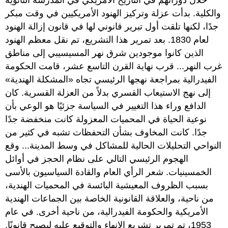
خلال دوراتهم في التاريخ الأمريكي في المدرسة الثانوية
والكلية. بدأت عزلة وتركيز الهنود الأمريكيين في وقت مبكر
جدًا، لكنها تلقت أول تبرير قانوني لها في قانون إزالة الهنود
لعام 1830. بعد تمرير هذا التشريع، تم نقل معظم الهنود
الذين كانوا موجودين شرق نهر المسيسيبي إلى مناطق
غرب النهر... قرب نهاية القرن التاسع عشر، قامت الحكومة
الفيدرالية بمراجعة نهجها الرئيسي تجاه «المشكلة الهندية»
إلى نهج الاستيعاب القسري بدلاً من العزلة القسرية. كان
الدافع وراء هذا التغيير في السياسة جزئيًا هو الوعي بأن
نوعية الحياة في المحميات المعزولة كانت منخفضة جدًا
جدًا. كانت المخاوف بشأن التحفظات تشبه في كثير من
النواحي التحليلات الحالية للمشاكل في وسط المدينة... وقع
الهجوم الرئيسي التالي على نظام الحجز في أوائل
الخمسينيات. شعر الرأي العام والقادة السياسيون بالأسى
بسبب الظروف المعيشية البائسة في المحميات الهندية،
من ناحية، والعلاقة القانونية الخاصة بين الجماعات الهندية
الأمريكية والحكومة الفيدرالية، من ناحية أخرى. في عام
1953، تم تمرير تشريع الإنهاء والتوقيع عليه ليصبح قانونًا.