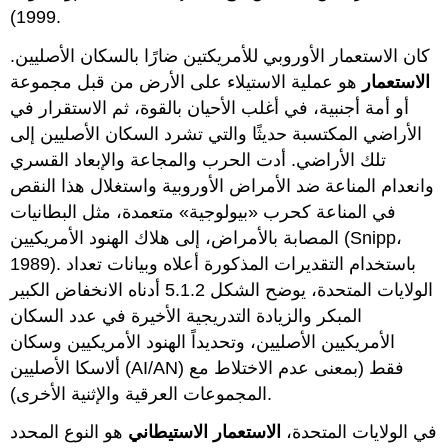
1999).
كان الاستعمار الأوروبي للأمريكتين ضارًا بالسكان الأصليين.
الاستعمار
هو عملية الاستيلاء على الأرض من قبل مجموعة
أو أمة أجنبية، في أغلب الأحيان بالقوة، ثم الاستقرار في
الأراضي المكتسبة حديثًا والتي تشرد السكان الأصليين إلى
تلك الأراضي. أدت الحرب والمجاعة والإبعاد القسري
وانعدام المناعة ضد الأمراض الأوروبية واستغلال هذا النقص
في المناعة كحرب «بيولوجية» متعمدة، مثل البطانيات
المصابة بالأمراض، إلى هلاك الهنود الأمريكيين (Snipp،
1989). باستخدام التقديرات المذكورة أعلاه وبيانات تعداد
الولايات المتحدة، يوضح الشكل 5.1.2 أدناه الانخفاض الكبير
المبكر والزيادة التدريجية الأخيرة في عدد السكان
الأمريكيين الأصليين، وتحديداً الهنود الأمريكيين وسكان
ألاسكا الأصليين (AI/AN) فقط (بمعنى عدم الاختلاط مع
المجموعات العرقية والإثنية الأخرى).
في الولايات المتحدة،
الاستعمار الاستيطاني
هو النوع المحدد