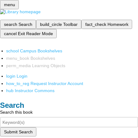
menu
search
Search
build_circle
Toolbar
fact_check
Homework
cancel
Exit Reader Mode
school
Campus Bookshelves
menu_book
Bookshelves
perm_media
Learning Objects
login
Login
how_to_reg
Request Instructor Account
hub
Instructor Commons
Search
Search this book
Submit Search