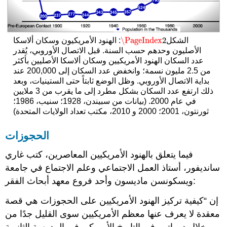
\PageIndex
2
الشكل
: الهنود الأمريكيون وسكان ألاسكا
\PageIndex
2
الأصليون وحدهم حسب السنة. قبل الاتصال الأوروبي، يُقدر
عدد السكان الهنود الأمريكيين وسكان ألاسكا الأصليين بأكثر
من 2.5 مليون نسمة؛ وانخفض عدد السكان إلى 200,000 عند
بداية الاتصال الأوروبي. وظل الوضع ثابتاً حتى الستينيات، وبعد
ذلك ارتفع عدد السكان بشكل مطرد إلى ما يقرب من 3 ملايين
في عام 2000. (بيانات من سبيندن، 1928؛ سنيب، 1986؛
ثورنتون، 2001؛ 2000 و 2010، مكتب تعداد الولايات المتحدة)
الحجوزات
فيما يتعلق بالهنود الأمريكيين المعاصرين، كتب غاري
سانديفور، أستاذ العمل الاجتماعي وعلم الاجتماع في جامعة
ويسكونسن ماديسون وأحد فروع معهد أبحاث الفقر:
إن
كيفية تركيز الهنود الأمريكيين على الحجوزات هي قصة
معقدة لا يعرف عنها معظم الأمريكيين سوى القليل جدًا من