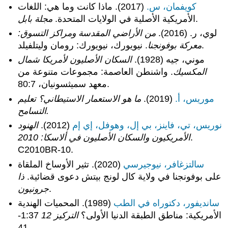
كويفمان، س.
(2017). ماذا كانت وما هي: اللغات
.
الأمريكية الأصلية في الولايات المتحدة.
مجلة
بابل
لوي، ر. (2016).
من الأراضي المقدسة ومراكز التسوق:
. نيويورك، نيويورك: رومان وليتلفيلد.
معركة بوفونجنا
موني، جيه (1928).
السكان الأصليون لأمريكا شمال
المكسيك
. واشنطن العاصمة: مجموعات متنوعة من
معهد سميثسونيان، 80:7.
موريس، أ.
(2019).
ما هو الاستعمار الاستيطاني؟
تعليم
التسامح.
نوريس، تي، فاينز، بي إل، وهوفل، إي إم
(2012).
الهنود
.
الأمريكيون والسكان الأصليون في ألاسكا: 2010
C2010BR-10.
سالتزغافر، نيوجيرسي
(2020). تثير الأوساخ الملقاة
على بوفونجنا في ولاية كال لونج بيتش دعوى قضائية.
ذا
.
جرونيون
سانديفور، دكتوراه في الطب
(1989). المحميات الهندية
الأمريكية: مناطق الطبقة الدنيا الأولى؟
التركيز 12
1:37-
41.