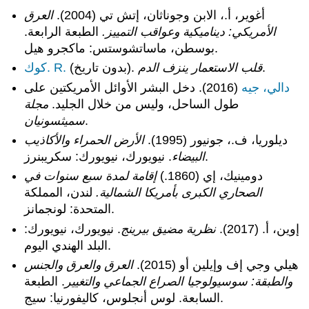
أغوير، أ.، الابن وجوناثان، إتش تي (2004).
العرق
الأمريكي: ديناميكية وعواقب التمييز.
الطبعة الرابعة.
بوسطن، ماساتشوستس: ماكجرو هيل.
.
قلب الاستعمار ينزف الدم
(بدون تاريخ).
كوك. R.
دالي، جيه
(2016). دخل البشر الأوائل الأمريكتين على
طول الساحل، وليس من خلال الجليد.
مجلة
.
سميثسونيان
ديلوريا، ف.، جونيور (1995).
الأرض الحمراء والأكاذيب
. نيويورك، نيويورك: سكريبنرز.
البيضاء
دومينيك، إي (1860.)
إقامة لمدة سبع سنوات في
الصحاري الكبرى بأمريكا الشمالية.
لندن، المملكة
المتحدة: لونجمانز.
إوين، أ. (2017).
نظرية مضيق بيرينج
. نيويورك، نيويورك:
البلد الهندي اليوم.
هيلي وجي إف وإيلين أو (2015).
العرق والعرق والجنس
والطبقة: سوسيولوجيا الصراع الجماعي والتغيير
. الطبعة
السابعة. لوس أنجلوس، كاليفورنيا: سيج.