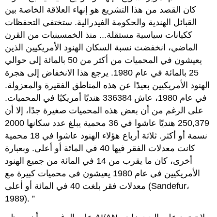
كان القصد من هذا التشريع هو إنهاء العلاقة الخاصة بين
القبائل الهندية والحكومة الفيدرالية. ستختفي التحفظات
ككيانات سياسية مستقلة... منذ الخمسينيات من القرن
الماضي، انخفضت نسبة السكان الهنود الأمريكيين الذين
يعيشون في المحميات من أكثر من 50 بالمائة إلى حوالي
25 بالمائة في عام 1980. يرجع هذا الانخفاض إلى هجرة
الهنود الأمريكيين بعيدًا عن هذه المناطق الفقيرة والمعزولة.
في عام 1980، عاش 336384 هنديًا أمريكيًا في المحميات.
على الرغم من أن بعض هذه المحميات صغيرة جدًا، إلا أن
250,379 هنديًا عاشوا في 36 محمية يبلغ عدد سكانها 2000
نسمة أو أكثر. ثلاثة أرباع هؤلاء الهنود عاشوا في 18 محمية
كانت معدلات الفقر فيها 40 في المائة أو أعلى. وبعبارة
أخرى، كان ما يقرب من 14 في المائة من جميع الهنود
الأمريكيين في عام 1980 يعيشون في محميات كبيرة مع
معدلات فقر بلغت 40 في المائة أو أعلى (Sandefur،
1989).