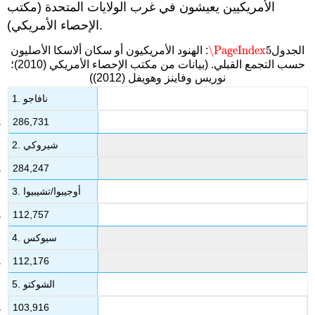
الأمريكيين يعيشون في غرب الولايات المتحدة (مكتب
الإحصاء الأمريكي).
\PageIndex
5
الجدول
: الهنود الأمريكيون أو سكان ألاسكا الأصليون
\PageIndex
5
حسب التجمع القبلي. (بيانات من مكتب الإحصاء الأمريكي (2010)؛
نوريس وفاينز وهويفل (2012))
1. نافاجو
286,731
2. شيروكي
284,247
3. أوجيبوا/تشيبيوا
112,757
4. سيوكس
112,176
5. الشوكتو
103,916