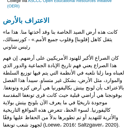
College
via
ASCCC Open Educational Resources Initiative
(OERI)
الاعتراف بالأرض
«كانت هذه أرض الصيد الخاصة بنا وقد أخذتها منا. هذا ما
يثقل كاهل [قلوبنا] وقلوب جميع الأمم.» - كورنستالك،
رئيس شاوني
كان الصراع الأكبر للهنود الأمريكيين على أرضهم. إن فهم
هذا الصراع يعني فهم تاريخ الإبادة الجماعية والدور الذي
لعبناه وما زلنا نلعبه في الأنظمة التي يتم فيها توزيع السلطة
والموارد، مثل الأرض، بشكل غير متساو. سيبدأ هذا الفصل
بالاعتراف بأن لونج بيتش بكاليفورنيا هي أرض كيزه وتونغفا.
بوفونجنا هي أراضي قبلية حيث كانت قرى تونغفا المقدسة
موجودة تاريخيًا في ما يعرف الآن بلونج بيتش بولاية
كاليفورنيا. لسوء الحظ، تتعرض هذه المواقع التاريخية
والأثرية للتهديد أو تم تطويرها بدلاً من الحفاظ عليها وفقًا
لجهود شعب تونغفا (Loewe، 2016؛ Saltzgaver، 2020).