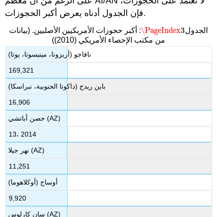
على الرغم من أن معظم AI/AN لا تعتمد على الحجوزات،
فإن الجدول أدناه يعرض أكبر الحجوزات.
\PageIndex
3
الجدول
: أكبر حجوزات الأمريكيين الأصليين. (بيانات
\PageIndex
3
من مكتب الإحصاء الأمريكي (2010))
نافاجو (أريزونا، مينيسوتا، يوتا)
169,321
باين ريدج (داكوتا الجنوبية، نبراسكا)
16,906
حصن أباتشي (AZ)
13، 2014
نهر جيلا (AZ)
11,251
أوساج (أوكلاهوما)
9,920
سان كارلوس (AZ)