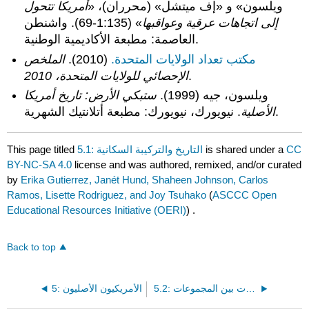
ويلسون» و «إف ميتشل» (محرران)، «
أمريكا تتحول
إلى اتجاهات عرقية وعواقبها
»
(1:135-69). واشنطن
العاصمة: مطبعة الأكاديمية الوطنية.
مكتب تعداد الولايات المتحدة.
(2010).
الملخص
.
الإحصائي للولايات المتحدة، 2010
ويلسون، جيه (1999).
ستبكي الأرض: تاريخ أمريكا
. نيويورك، نيويورك: مطبعة أتلانتيك الشهرية.
الأصلية
CC
is shared under a
5.1: التاريخ والتركيبة السكانية
This page titled
BY-NC-SA 4.0
license and was authored, remixed, and/or curated
by
Erika Gutierrez, Janét Hund, Shaheen Johnson, Carlos
Ramos, Lisette Rodriguez, and Joy Tsuhako
(
ASCCC Open
Educational Resources Initiative (OERI)
) .
Back to top
5.2: العلاقات بين المجموعات
5: الأمريكيون الأصليون