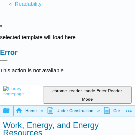
Readability
x
selected template will load here
Error
This action is not available.
chrome_reader_mode
Enter Reader
Mode
Expand/collapse global hierarchy
Home
Under Construction
Community 
Work, Energy, and Energy
Resources