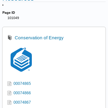
Page ID
101049
Conservation of Energy
00074865
00074866
00074867