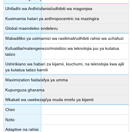
Uhifadhi wa Ardhi/ufanisi/udhibiti wa magonjwa
Kusimamia hatari ya anthropocentric na mazingira
Global maendeleo endelevu
Mabadiliko ya usimamizi wa rasilimali/udhibiti rahisi wa uchafuzi
Kufuatilia/matengenezo/msisitizo wa teknolojia juu ya kutatua
tatizo
Ushirikiano wa habari za kijamii, kiuchumi, na teknolojia kwa ajili
ya kutatua tatizo kamili
Maximization faida/afya ya umma
Kupunguza gharama
Mkakati wa uwekezaji/ya muda mrefu ya kijamii
Chini
Nzito
Adaptive na rahisi