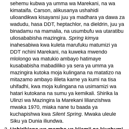
sehemu kubwa ya umma wa Marekani, na wa
kimataifa. Carson, alikusanya ushahidi
ulioandikwa kisayansi juu ya madhara ya dawa za
wadudu, hasa DDT, heptachlor, na dieldrin, juu ya
binadamu na mamalia, na usumbufu wa utaratibu
uliosababisha mazingira.
Spring kimya
inahesabiwa kwa kuleta marufuku matumizi ya
DDT nchini Marekani, na kuweka mwendo
mlolongo wa matukio ambayo hatimaye
kusababisha mabadiliko ya sera ya umma ya
mazingira kutoka moja kulingana na matatizo na
mitazamo ambayo ilileta karne ya kumi na tisa
uhifadhi, kwa moja kulingana na usimamizi wa
hatari kutokana na sumu ya kemikali. Shirika la
Ulinzi wa Mazingira la Marekani lilianzishwa
mwaka 1970, miaka nane tu baada ya
kuchapishwa kwa
Silent Spring
. Mwaka uleule
Siku ya Dunia iliundwa.