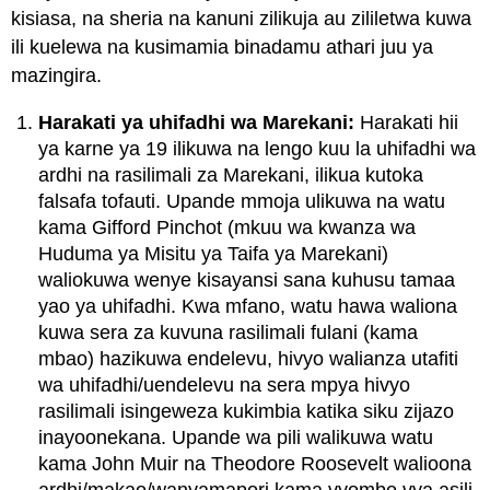
kisiasa, na sheria na kanuni zilikuja au zililetwa kuwa
ili kuelewa na kusimamia binadamu athari juu ya
mazingira.
Harakati ya uhifadhi wa Marekani:
Harakati hii
ya karne ya 19 ilikuwa na lengo kuu la uhifadhi wa
ardhi na rasilimali za Marekani, ilikua kutoka
falsafa tofauti. Upande mmoja ulikuwa na watu
kama Gifford Pinchot (mkuu wa kwanza wa
Huduma ya Misitu ya Taifa ya Marekani)
waliokuwa wenye kisayansi sana kuhusu tamaa
yao ya uhifadhi. Kwa mfano, watu hawa waliona
kuwa sera za kuvuna rasilimali fulani (kama
mbao) hazikuwa endelevu, hivyo walianza utafiti
wa uhifadhi/uendelevu na sera mpya hivyo
rasilimali isingeweza kukimbia katika siku zijazo
inayoonekana. Upande wa pili walikuwa watu
kama John Muir na Theodore Roosevelt walioona
ardhi/makao/wanyamapori kama vyombo vya asili,