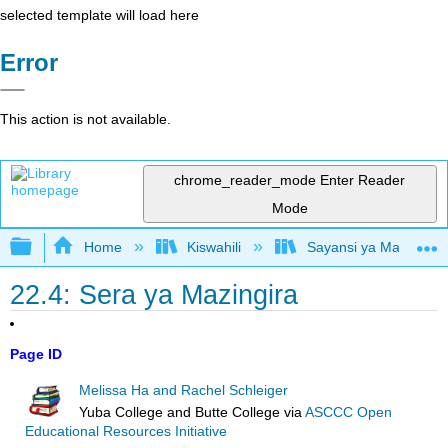
selected template will load here
Error
This action is not available.
chrome_reader_mode
Enter Reader
Mode
Expand/collapse global hierarchy
Home
Kiswahili
Sayansi ya Mazingira 
22.4: Sera ya Mazingira
Page ID
Melissa Ha and Rachel Schleiger
Yuba College and Butte College
via
ASCCC Open
Educational Resources Initiative