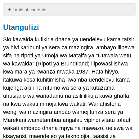
Table of contents
Utangulizi
Utangulizi
historia
ya
Sera
Sio kawaida kufikiria dhana ya uendelevu kama tafsiri
ya
ya hivi karibuni ya sera za mazingira, ambayo ilipewa
Mazingira
sifa na ripoti ya Umoja wa Mataifa ya “Utawala wetu
Attribution
wa kawaida” (Ripoti ya Brundtland) ilipowasilishwa
kwa mara ya kwanza mwaka 1987. Hata hivyo,
itakuwa kosa kuhitimisha kwamba uendelevu kama
kujenga akili na mfumo wa sera ya kutazama
uhusiano wa wanadamu na asili ilikuja kuwa ghafla
na kwa wakati mmoja kwa wakati. Wanahistoria
wengi wa mazingira ambao wamejifunza sera ya
Marekani wametambua angalau vipindi vitatu tofauti
wakati ambapo dhana mpya na mawazo, uelewa wa
kisayansi, maendeleo ya teknolojia, taasisi za