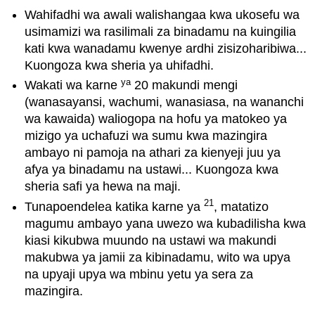
Wahifadhi wa awali walishangaa kwa ukosefu wa
usimamizi wa rasilimali za binadamu na kuingilia
kati kwa wanadamu kwenye ardhi zisizoharibiwa...
Kuongoza kwa sheria ya uhifadhi.
ya
Wakati wa karne
20 makundi mengi
(wanasayansi, wachumi, wanasiasa, na wananchi
wa kawaida) waliogopa na hofu ya matokeo ya
mizigo ya uchafuzi wa sumu kwa mazingira
ambayo ni pamoja na athari za kienyeji juu ya
afya ya binadamu na ustawi... Kuongoza kwa
sheria safi ya hewa na maji.
21
Tunapoendelea katika karne ya
, matatizo
magumu ambayo yana uwezo wa kubadilisha kwa
kiasi kikubwa muundo na ustawi wa makundi
makubwa ya jamii za kibinadamu, wito wa upya
na upyaji upya wa mbinu yetu ya sera za
mazingira.