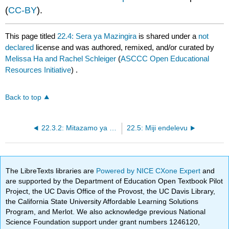
(
CC-BY
).
This page titled
22.4: Sera ya Mazingira
is shared under a
not
declared
license and was authored, remixed, and/or curated by
Melissa Ha and Rachel Schleiger
(
ASCCC Open Educational
Resources Initiative
) .
Back to top
22.3.2: Mitazamo ya Mazingira
22.5: Miji endelevu
The LibreTexts libraries are
Powered by NICE CXone Expert
and
are supported by the Department of Education Open Textbook Pilot
Project, the UC Davis Office of the Provost, the UC Davis Library,
the California State University Affordable Learning Solutions
Program, and Merlot. We also acknowledge previous National
Science Foundation support under grant numbers 1246120,