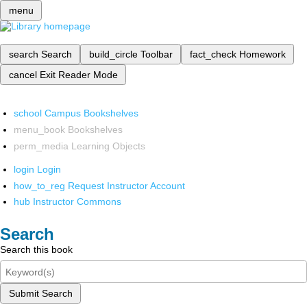
menu
search
Search
build_circle
Toolbar
fact_check
Homework
cancel
Exit Reader Mode
school
Campus Bookshelves
menu_book
Bookshelves
perm_media
Learning Objects
login
Login
how_to_reg
Request Instructor Account
hub
Instructor Commons
Search
Search this book
Submit Search