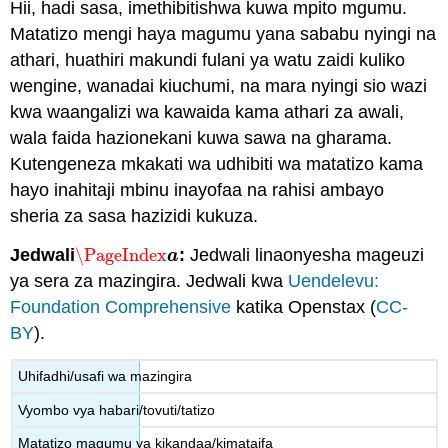
Hii, hadi sasa, imethibitishwa kuwa mpito mgumu.
Matatizo mengi haya magumu yana sababu nyingi na
athari, huathiri makundi fulani ya watu zaidi kuliko
wengine, wanadai kiuchumi, na mara nyingi sio wazi
kwa waangalizi wa kawaida kama athari za awali,
wala faida hazionekani kuwa sawa na gharama.
Kutengeneza mkakati wa udhibiti wa matatizo kama
hayo inahitaji mbinu inayofaa na rahisi ambayo
sheria za sasa hazizidi kukuza.
Jedwali
\PageIndex
:
Jedwali linaonyesha mageuzi
\PageIndex
a
a
ya sera za mazingira. Jedwali kwa
Uendelevu:
Foundation Comprehensive
katika Openstax (
CC-
BY
).
Uhifadhi/usafi wa mazingira
Vyombo vya habari/tovuti/tatizo
Matatizo magumu ya kikandaa/kimataifa