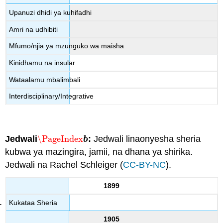
Upanuzi dhidi ya kuhifadhi
Amri na udhibiti
Mfumo/njia ya mzunguko wa maisha
Kinidhamu na insular
Wataalamu mbalimbali
Interdisciplinary/Integrative
Jedwali
\PageIndex
:
Jedwali linaonyesha sheria
\PageIndex
b
b
kubwa ya mazingira, jamii, na dhana ya shirika.
Jedwali na Rachel Schleiger (
CC-BY-NC
).
1899
Kukataa Sheria
1905