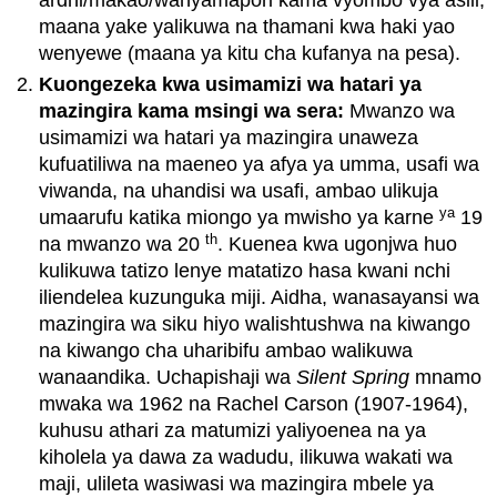
maana yake yalikuwa na thamani kwa haki yao
wenyewe (maana ya kitu cha kufanya na pesa).
Kuongezeka kwa usimamizi wa hatari ya
mazingira kama msingi wa sera:
Mwanzo wa
usimamizi wa hatari ya mazingira unaweza
kufuatiliwa na maeneo ya afya ya umma, usafi wa
viwanda, na uhandisi wa usafi, ambao ulikuja
ya
umaarufu katika miongo ya mwisho ya karne
19
th
na mwanzo wa 20
. Kuenea kwa ugonjwa huo
kulikuwa tatizo lenye matatizo hasa kwani nchi
iliendelea kuzunguka miji. Aidha, wanasayansi wa
mazingira wa siku hiyo walishtushwa na kiwango
na kiwango cha uharibifu ambao walikuwa
wanaandika. Uchapishaji wa
Silent Spring
mnamo
mwaka wa 1962 na Rachel Carson (1907-1964),
kuhusu athari za matumizi yaliyoenea na ya
kiholela ya dawa za wadudu, ilikuwa wakati wa
maji, ulileta wasiwasi wa mazingira mbele ya