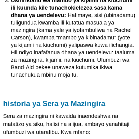
Ushirikiano wa mambo ya kijamii na kiuchumi
ili kuunda kile tunachokielezea sasa kama
dhana ya uendelevu:
Hatimaye, sisi (ubinadamu)
tuligundua kwamba ili kutatua masuala ya
mazingira (kama yale yaliyotambuliwa na Rachel
Carson), kwamba “mambo ya kibinadamu” (yote
ya kijamii na kiuchumi) yalipaswa kuwa ilichangia.
Hii ndiyo inafafanua dhana ya uendelevu: taaluma
za mazingira, kijamii, na kiuchumi. Ufumbuzi wa
Band-Aid pekee unaweza kutumika ikiwa
tunachukua mbinu moja tu.
historia ya Sera ya Mazingira
Sera za mazingira ni kawaida inaendeshwa na
matatizo ya siku, halisi na alijua, ambayo yanahitaji
ufumbuzi wa utaratibu. Kwa mfano: