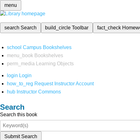
menu
search
Search
build_circle
Toolbar
fact_check
Homew
school
Campus Bookshelves
menu_book
Bookshelves
perm_media
Learning Objects
login
Login
how_to_reg
Request Instructor Account
hub
Instructor Commons
Search
Search this book
Submit Search