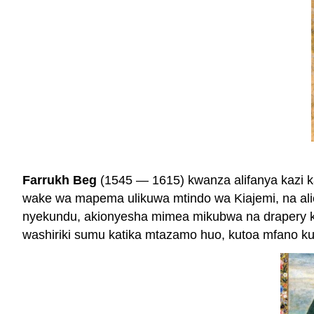
Farrukh Beg
(1545 — 1615) kwanza alifanya kazi k
wake wa mapema ulikuwa mtindo wa Kiajemi, na alien
nyekundu, akionyesha mimea mikubwa na drapery
washiriki sumu katika mtazamo huo, kutoa mfano k