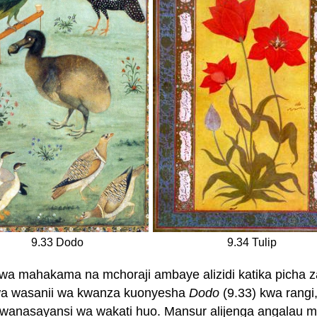
9.33 Dodo
9.34 Tulip
i wa mahakama na mchoraji ambaye alizidi katika picha
ja wa wasanii wa kwanza kuonyesha
Dodo
(9.33) kwa rangi
a wanasayansi wa wakati huo. Mansur alijenga angalau m