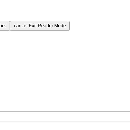
ork
cancel
Exit Reader Mode