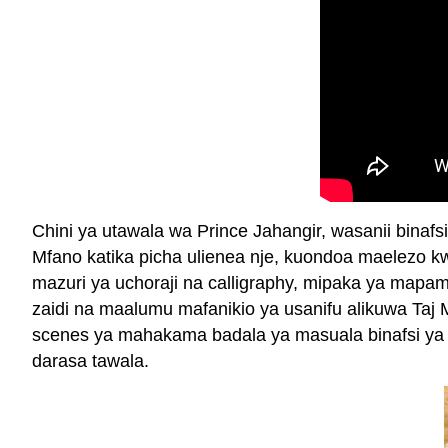
Chini ya utawala wa Prince Jahangir, wasanii bina
Mfano katika picha ulienea nje, kuondoa maelezo 
mazuri ya uchoraji na calligraphy, mipaka ya mapa
zaidi na maalumu mafanikio ya usanifu alikuwa Taj M
scenes ya mahakama badala ya masuala binafsi ya
darasa tawala.