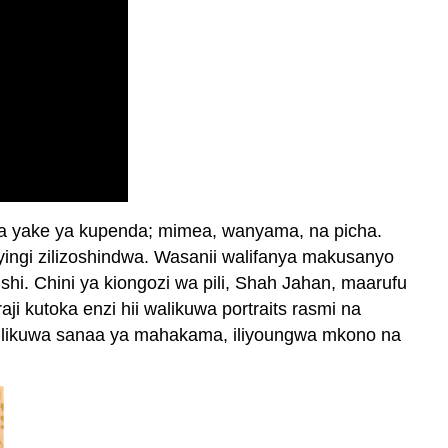
ada yake ya kupenda; mimea, wanyama, na picha.
ingi zilizoshindwa. Wasanii walifanya makusanyo
i. Chini ya kiongozi wa pili, Shah Jahan, maarufu
ji kutoka enzi hii walikuwa portraits rasmi na
ulikuwa sanaa ya mahakama, iliyoungwa mkono na