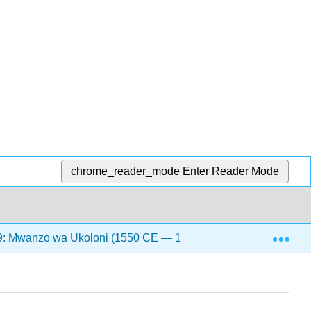
chrome_reader_mode
Enter Reader Mode
Exp
: Mwanzo wa Ukoloni (1550 CE — 1750 CE)
9.8: Ki