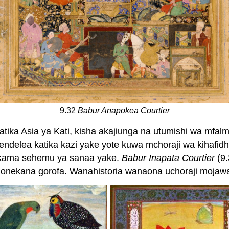
9.32
Babur Anapokea Courtier
atika Asia ya Kati, kisha akajiunga na utumishi wa mfa
delea katika kazi yake yote kuwa mchoraji wa kihafidhin
 kama sehemu ya sanaa yake.
Babur Inapata Courtier
(9.
uonekana gorofa. Wanahistoria wanaona uchoraji mojaw