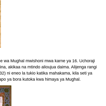
lme wa Mughal mwishoni mwa karne ya 16. Uchoraji
a, akikaa na mtindo alioujua daima. Alijenga rangi
32) ni eneo la tukio katika mahakama, kila seti ya
apo ya bora kutoka kwa himaya ya Mughal.