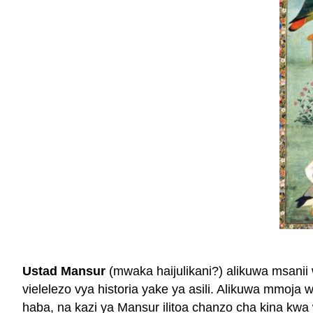
Ustad Mansur
(mwaka haijulikani?) alikuwa msani
vielelezo vya historia yake ya asili. Alikuwa mmo
haba, na kazi ya Mansur ilitoa chanzo cha kina kw