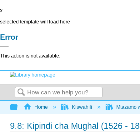
x
selected template will load here
Error
This action is not available.
Search
Expand/collapse global hierarchy
Home
Kiswahili
Mtazamo wa
9.8: Kipindi cha Mughal (1526 - 1