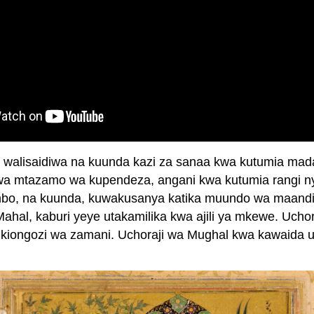
fsi walisaidiwa na kuunda kazi za sanaa kwa kutumia m
kwa mtazamo wa kupendeza, angani kwa kutumia rangi ny
mbo, na kuunda, kuwakusanya katika muundo wa maandish
ahal, kaburi yeye utakamilika kwa ajili ya mkewe. Uchora
 kiongozi wa zamani. Uchoraji wa Mughal kwa kawaida 