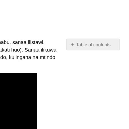
abu, sanaa ilistawi.
Table of contents
akati huo). Sanaa ilikuwa
No
headers
o, kulingana na mtindo