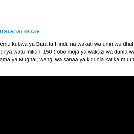
Resources Initiative
hemu kubwa ya Bara la Hindi, na wakati wa umri wa dhah
aidi ya watu milioni 150 (robo moja ya wakazi wa dunia w
ma ya Mughal, wengi wa sanaa ya kidunia katika muund