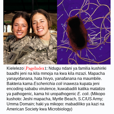
\PageIndex
1
Kielelezo
: Ndugu ndani ya familia kushiriki
\PageIndex
1
baadhi jeni na kila mmoja na kwa kila mzazi. Mapacha
yanayofanana, hata hivyo, yanafanana na maumbile.
Bakteria kama
Escherichia coli
inaweza kupata jeni
encoding sababu virulence, kuwabadili katika matatizo
ya pathogenic, kama hii uropathogenic
E. coli
. (Mikopo
kushoto: Jeshi mapacha, Myrtle Beach, S.C/US Army;
Umma Domain; haki ya mikopo: mabadiliko ya kazi na
American Society kwa Microbiology)