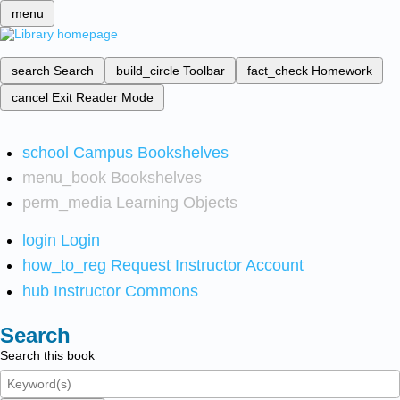
menu
search
Search
build_circle
Toolbar
fact_check
Homework
cancel
Exit Reader Mode
school
Campus Bookshelves
menu_book
Bookshelves
perm_media
Learning Objects
login
Login
how_to_reg
Request Instructor Account
hub
Instructor Commons
Search
Search this book