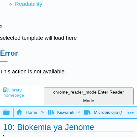
Readability
x
selected template will load here
Error
This action is not available.
chrome_reader_mode
Enter Reader
Mode
Expand/collapse global hierarchy
Home
Kiswahili
Microbiolojia (OpenSt
10: Biokemia ya Jenome