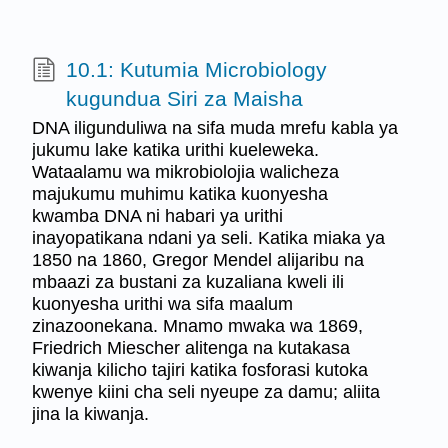
10.1: Kutumia Microbiology
kugundua Siri za Maisha
DNA iligunduliwa na sifa muda mrefu kabla ya
jukumu lake katika urithi kueleweka.
Wataalamu wa mikrobiolojia walicheza
majukumu muhimu katika kuonyesha
kwamba DNA ni habari ya urithi
inayopatikana ndani ya seli. Katika miaka ya
1850 na 1860, Gregor Mendel alijaribu na
mbaazi za bustani za kuzaliana kweli ili
kuonyesha urithi wa sifa maalum
zinazoonekana. Mnamo mwaka wa 1869,
Friedrich Miescher alitenga na kutakasa
kiwanja kilicho tajiri katika fosforasi kutoka
kwenye kiini cha seli nyeupe za damu; aliita
jina la kiwanja.