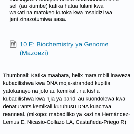
seli (au kiumbe) katika hatua fulani kwa
wakati na matokeo kutoka kwa msaidizi wa
jeni zinazotumiwa sasa.
10.E: Biochemistry ya Genome
(Mazoezi)
Thumbnail: Katika maabara, helix mara mbili inaweza
kubadilishwa kwa DNA moja-stranded kupitia
yatokanayo na joto au kemikali, na kisha
kubadilishwa kwa njia ya baridi au kuondolewa kwa
denaturants kemikali kuruhusu DNA kuachwa
reanneal. (mikopo: mabadiliko ya kazi na Hernández-
Lemus E, Nicasio-Collazo LA, Castañeda-Priego R)