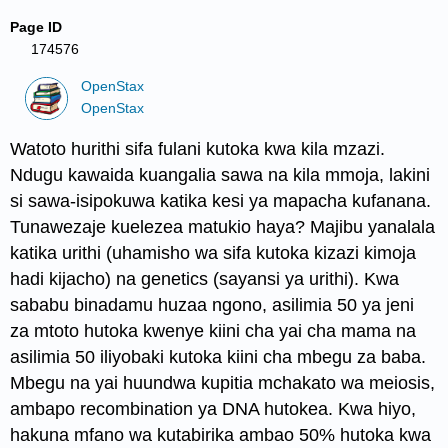
Page ID
174576
OpenStax
OpenStax
Watoto hurithi sifa fulani kutoka kwa kila mzazi.
Ndugu kawaida kuangalia sawa na kila mmoja, lakini
si sawa-isipokuwa katika kesi ya mapacha kufanana.
Tunawezaje kuelezea matukio haya? Majibu yanalala
katika
urithi
(uhamisho wa sifa kutoka kizazi kimoja
hadi kijacho) na
genetics
(sayansi ya urithi). Kwa
sababu binadamu huzaa ngono, asilimia 50 ya jeni
za mtoto hutoka kwenye kiini cha yai cha mama na
asilimia 50 iliyobaki kutoka kiini cha mbegu za baba.
Mbegu na yai huundwa kupitia mchakato wa
meiosis
,
ambapo recombination ya DNA hutokea. Kwa hiyo,
hakuna mfano wa kutabirika ambao 50% hutoka kwa