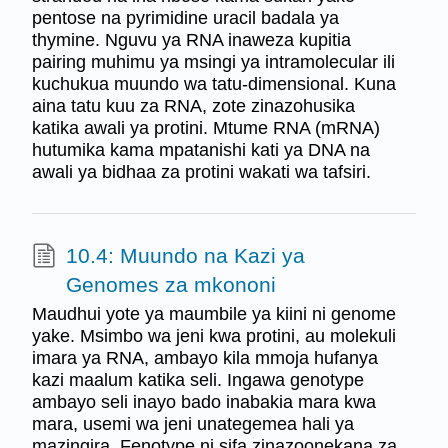
pentose na pyrimidine uracil badala ya
thymine. Nguvu ya RNA inaweza kupitia
pairing muhimu ya msingi ya intramolecular ili
kuchukua muundo wa tatu-dimensional. Kuna
aina tatu kuu za RNA, zote zinazohusika
katika awali ya protini. Mtume RNA (mRNA)
hutumika kama mpatanishi kati ya DNA na
awali ya bidhaa za protini wakati wa tafsiri.
10.4: Muundo na Kazi ya
Genomes za mkononi
Maudhui yote ya maumbile ya kiini ni genome
yake. Msimbo wa jeni kwa protini, au molekuli
imara ya RNA, ambayo kila mmoja hufanya
kazi maalum katika seli. Ingawa genotype
ambayo seli inayo bado inabakia mara kwa
mara, usemi wa jeni unategemea hali ya
mazingira. Fenotype ni sifa zinazoonekana za