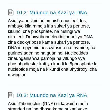
10.2: Muundo na Kazi ya DNA
Asidi ya nucleic hujumuisha nucleotides,
ambayo kila mmoja ina sukari ya pentose,
kikundi cha phosphate, na msingi wa
nitrojeni. Deoxyribonucleotidi ndani ya DNA
zina deoxyribose kama sukari ya pentose.
DNA ina pyrimidines cytosine na thymine, na
purines adenine na guanine. Nucleotides
zinaunganishwa pamoja na vifungo vya
phosphodiester kati ya kundi la 5phosphate la
nucleotide moja na kikundi cha 3hydroxyl cha
mwingine.
10.3: Muundo na Kazi ya RNA
Asidi Ribonucleic (RNA) ni kawaida moja
stranded na ina ribose kama sukari yake