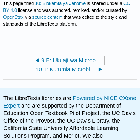
This page titled
10: Biokemia ya Jenome
is shared under a
CC
BY 4.0
license and was authored, remixed, and/or curated by
OpenStax
via
source content
that was edited to the style and
standards of the LibreTexts platform.
9.E: Ukuaji wa Microbial (Mazoezi)
10.1: Kutumia Microbiology kugundua Siri za Maisha
The LibreTexts libraries are
Powered by NICE CXone
Expert
and are supported by the Department of
Education Open Textbook Pilot Project, the UC Davis
Office of the Provost, the UC Davis Library, the
California State University Affordable Learning
Solutions Program, and Merlot. We also