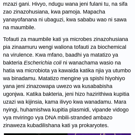
mzazi gani. Hivyo, ndugu wana jeni fulani tu, na sifa
zao zinazohusiana, kwa pamoja. Mapacha
yanayofanana ni ubaguzi, kwa sababu wao ni sawa
na maumbile.
Tofauti za maumbile kati ya microbes zinazohusiana
pia zinaamuru wengi waliona tofauti za biochemical
na virulence. Kwa mfano, baadhi ya matatizo ya
bakteria
Escherichia coli
ni wanachama wasio na
hatia wa microbiota ya kawaida katika njia ya utumbo
wa binadamu. Matatizo mengine ya spishi hiyohiyo
yana jeni zinazowapa uwezo wa kusababisha
ugonjwa. Katika bakteria, jeni hizo hazirithiwa kupitia
uzazi wa kijinsia, kama ilivyo kwa wanadamu. Mara
nyingi, huhamishwa kupitia plasmidi, vipande vidogo
vya mviringo vya DNA mbili-stranded ambazo
zinaweza kubadilishana kati ya prokaryotes.