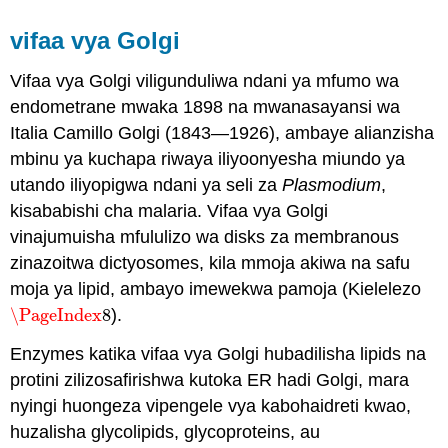
vifaa vya Golgi
Vifaa vya Golgi viligunduliwa ndani ya mfumo wa
endometrane mwaka 1898 na mwanasayansi wa
Italia Camillo Golgi (1843—1926), ambaye alianzisha
mbinu ya kuchapa riwaya iliyoonyesha miundo ya
utando iliyopigwa ndani ya seli za
Plasmodium
,
kisababishi cha malaria. Vifaa vya Golgi
vinajumuisha mfululizo wa disks za membranous
zinazoitwa dictyosomes, kila mmoja akiwa na safu
moja ya lipid, ambayo imewekwa pamoja (Kielelezo
\PageIndex
8
).
\PageIndex
8
Enzymes katika vifaa vya Golgi hubadilisha lipids na
protini zilizosafirishwa kutoka ER hadi Golgi, mara
nyingi huongeza vipengele vya kabohaidreti kwao,
huzalisha glycolipids, glycoproteins, au