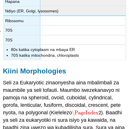
Hapana
Ndiyo (ER, Golgi, lysosomes)
Ribosomu
70S
70S
80s katika cytoplasm na mbaya ER
70S katika mitochondria, chloroplasts
Kiini Morphologies
Seli za Eukaryotic zinaonyesha aina mbalimbali za
maumbile ya seli tofauti. Maumbo iwezekanavyo ni
pamoja na spheroid, ovoid, cuboidal, cylindrical,
gorofa, lenticular, fusiform, discoidal, crescent, pete
nyota, na polygonal (Kielelezo
\PageIndex
2
). Baadhi
\PageIndex
2
ya seli za eukaryotiki ni sura isiyo ya kawaida, na
baadhi zina uwezo wa kubadilisha sura. Sura ya aina