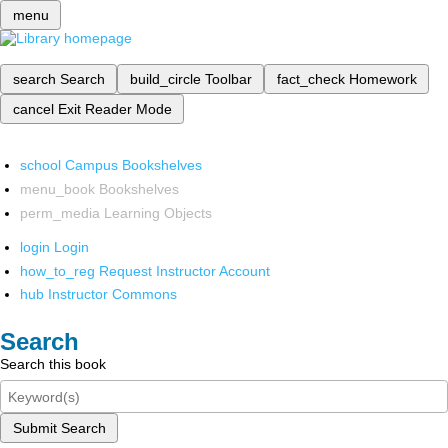
menu
search
Search
build_circle
Toolbar
fact_check
Homework
cancel
Exit Reader Mode
school
Campus Bookshelves
menu_book
Bookshelves
perm_media
Learning Objects
login
Login
how_to_reg
Request Instructor Account
hub
Instructor Commons
Search
Search this book
Submit Search