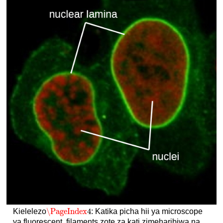
\PageIndex
4
Kielelezo
: Katika picha hii ya microscope
\PageIndex
4
ya fluorescent, filaments zote za kati zimeharibiwa na