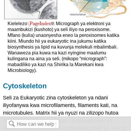
\PageIndex
9
Kielelezo
: Micrograph ya elektroni ya
\PageIndex
9
maambukizi (kushoto) ya seli iliyo na peroxisome.
Mfano (kulia) unaonyesha eneo la peroxisomes katika
kiini. Miundo hii ya eukaryotic ina jukumu katika
biosynthesis ya lipid na kuvunja molekuli mbalimbali.
Wanaweza pia kuwa na kazi nyingine maalumu
kulingana na aina ya seli. (mikopo “micrograph”:
mabadiliko ya kazi na Shirika la Marekani kwa
Microbiology).
Cytoskeleton
Seli za Eukaryotic zina cytoskeleton ya ndani
iliyofanywa kwa microfilaments, filaments kati, na
microtubules. Matrix hii ya nyuzi na zilizopo hutoa
msaada wa miundo pamoja na mtandao juu ya
ambayo vifaa vinaweza kusafirishwa ndani ya seli na