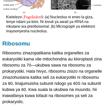
\PageIndex
5
Kielelezo
: (a) Nucleolus ni eneo la giza,
\PageIndex
5
lenye ndani ya kiini. Ni tovuti ya awali ya rRNA na
mkutano wa preribosomal. (b) Micrograph ya elektroni
inayoonyesha nucleolus.
Ribosomu
Ribosomu zinazopatikana katika organelles za
eukaryotiki kama vile mitochondria au kloroplasti zina
ribosomu za 70—ukubwa sawa na ribosomu za
prokaryotiki. Hata hivyo, ribosomu zisizo na organelle
zinazohusiana katika seli za eukaryotiki ni ribosomu
za 80, linajumuisha subunit ndogo ya 40S na subunit
kubwa ya 60. Kwa suala la ukubwa na muundo, hii
inawafanya kuwa tofauti na ribosomes ya seli za
prokaryotic.