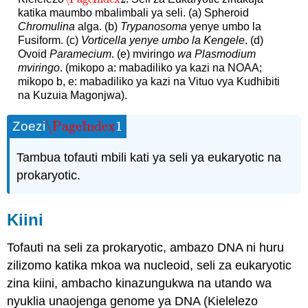
katika maumbo mbalimbali ya seli. (a) Spheroid
Chromulina
alga. (b)
Trypanosoma
yenye umbo la
Fusiform. (c)
Vorticella yenye umbo la Kengele
. (d)
Ovoid
Paramecium
. (e) mviringo
wa Plasmodium
mviringo
. (mikopo a: mabadiliko ya kazi na NOAA;
mikopo b, e: mabadiliko ya kazi na Vituo vya Kudhibiti
na Kuzuia Magonjwa).
\PageIndex
1
Zoezi
\PageIndex
1
Tambua tofauti mbili kati ya seli ya eukaryotic na
prokaryotic.
Kiini
Tofauti na seli za prokaryotic, ambazo DNA ni huru
zilizomo katika mkoa wa nucleoid, seli za eukaryotic
zina kiini, ambacho kinazungukwa na utando wa
nyuklia unaojenga genome ya DNA (Kielelezo