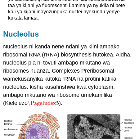
taa ya kijani ya fluorescent. Lamina ya nyuklia ni pete
kali ya kijani inayozunguka nuclei nyekundu yenye
kukata tamaa.
Nucleolus
Nucleolus ni kanda nene ndani ya kiini ambako
ribosomal RNA (rRNA) biosynthesis hutokea. Aidha,
nucleolus pia ni tovuti ambapo mkutano wa
ribosomes huanza. Complexes Preribosomal
wamekusanyika kutoka rRNA na protini katika
nucleolus; kisha kusafirishwa kwa cytoplasm,
ambapo mkutano wa ribosome umekamilika
(Kielelezo
\PageIndex
5
).
\PageIndex
5