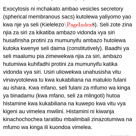
Exocytosis ni mchakato ambao vesicles secretory
(spherical membranous sacs) kutolewa yaliyomo yao
kwa nje ya seli (Kielelezo
\PageIndex
8
). Seli zote zina
\PageIndex
8
njia za siri za kikatiba ambazo vidonda vya siri
husafirisha protini za mumunyifu ambazo hutolewa
kutoka kwenye seli daima (constitutively). Baadhi ya
seli maalumu pia zimewekwa njia za siri, ambazo
hutumiwa kuhifadhi protini za mumunyifu katika
vidonda vya siri. Usiri uliowekwa unahusisha vitu
vinavyotolewa tu kwa kukabiliana na matukio fulani
au ishara. Kwa mfano, seli fulani za mfumo wa kinga
ya binadamu (kwa mfano, seli za mlingoti) hutoa
histamine kwa kukabiliana na kuwepo kwa vitu vya
kigeni au vimelea mwilini. Histamini ni kiwanja
kinachochochea taratibu mbalimbali zinazotumiwa na
mfumo wa kinga ili kuondoa vimelea.