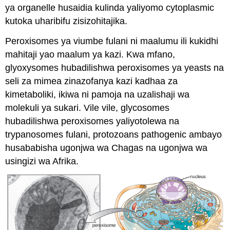
ya organelle husaidia kulinda yaliyomo cytoplasmic
kutoka uharibifu zisizohitajika.
Peroxisomes ya viumbe fulani ni maalumu ili kukidhi
mahitaji yao maalum ya kazi. Kwa mfano,
glyoxysomes hubadilishwa peroxisomes ya yeasts na
seli za mimea zinazofanya kazi kadhaa za
kimetaboliki, ikiwa ni pamoja na uzalishaji wa
molekuli ya sukari. Vile vile, glycosomes
hubadilishwa peroxisomes yaliyotolewa na
trypanosomes fulani, protozoans pathogenic ambayo
husababisha ugonjwa wa Chagas na ugonjwa wa
usingizi wa Afrika.