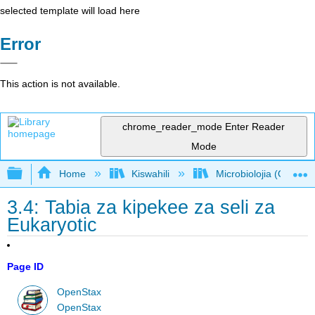
selected template will load here
Error
This action is not available.
chrome_reader_mode
Enter Reader
Mode
Expand/collapse global hierarchy
Home
Kiswahili
Microbiolojia (OpenSt
3.4: Tabia za kipekee za seli za
Eukaryotic
Page ID
OpenStax
OpenStax