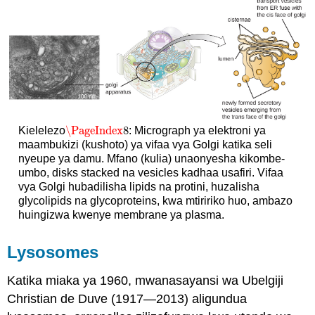
\PageIndex
8
Kielelezo
: Micrograph ya elektroni ya
\PageIndex
8
maambukizi (kushoto) ya vifaa vya Golgi katika seli
nyeupe ya damu. Mfano (kulia) unaonyesha kikombe-
umbo, disks stacked na vesicles kadhaa usafiri. Vifaa
vya Golgi hubadilisha lipids na protini, huzalisha
glycolipids na glycoproteins, kwa mtiririko huo, ambazo
huingizwa kwenye membrane ya plasma.
Lysosomes
Katika miaka ya 1960, mwanasayansi wa Ubelgiji
Christian de Duve (1917—2013) aligundua