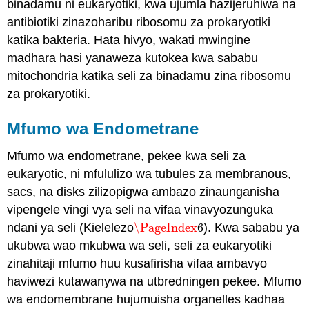
binadamu ni eukaryotiki, kwa ujumla hazijeruhiwa na
antibiotiki zinazoharibu ribosomu za prokaryotiki
katika bakteria. Hata hivyo, wakati mwingine
madhara hasi yanaweza kutokea kwa sababu
mitochondria katika seli za binadamu zina ribosomu
za prokaryotiki.
Mfumo wa Endometrane
Mfumo wa endometrane, pekee kwa seli za
eukaryotic, ni mfululizo wa tubules za membranous,
sacs, na disks zilizopigwa ambazo zinaunganisha
vipengele vingi vya seli na vifaa vinavyozunguka
ndani ya seli (Kielelezo
\PageIndex
6
). Kwa sababu ya
\PageIndex
6
ukubwa wao mkubwa wa seli, seli za eukaryotiki
zinahitaji mfumo huu kusafirisha vifaa ambavyo
haviwezi kutawanywa na utbredningen pekee. Mfumo
wa endomembrane hujumuisha organelles kadhaa