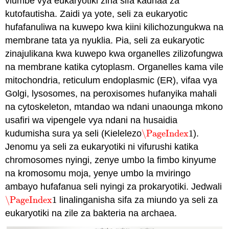
viumbe vya eukaryotiki zina sifa kadhaa za
kutofautisha. Zaidi ya yote, seli za eukaryotic
hufafanuliwa na kuwepo kwa kiini kilichozungukwa na
membrane tata ya nyuklia. Pia, seli za eukaryotic
zinajulikana kwa kuwepo kwa organelles zilizofungwa
na membrane katika cytoplasm. Organelles kama vile
mitochondria, reticulum endoplasmic (ER), vifaa vya
Golgi, lysosomes, na peroxisomes hufanyika mahali
na cytoskeleton, mtandao wa ndani unaounga mkono
usafiri wa vipengele vya ndani na husaidia
kudumisha sura ya seli (Kielelezo
\PageIndex
1
).
\PageIndex
1
Jenomu ya seli za eukaryotiki ni vifurushi katika
chromosomes nyingi, zenye umbo la fimbo kinyume
na kromosomu moja, yenye umbo la mviringo
ambayo hufafanua seli nyingi za prokaryotiki. Jedwali
\PageIndex
1
linalinganisha sifa za miundo ya seli za
\PageIndex
1
eukaryotiki na zile za bakteria na archaea.