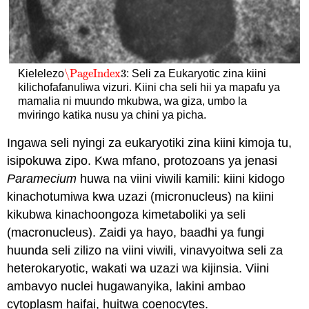
\PageIndex
3
Kielelezo
: Seli za Eukaryotic zina kiini
\PageIndex
3
kilichofafanuliwa vizuri. Kiini cha seli hii ya mapafu ya
mamalia ni muundo mkubwa, wa giza, umbo la
mviringo katika nusu ya chini ya picha.
Ingawa seli nyingi za eukaryotiki zina kiini kimoja tu,
isipokuwa zipo. Kwa mfano, protozoans ya jenasi
Paramecium
huwa na viini viwili kamili: kiini kidogo
kinachotumiwa kwa uzazi (micronucleus) na kiini
kikubwa kinachoongoza kimetaboliki ya seli
(macronucleus). Zaidi ya hayo, baadhi ya fungi
huunda seli zilizo na viini viwili, vinavyoitwa seli za
heterokaryotic, wakati wa uzazi wa kijinsia. Viini
ambavyo nuclei hugawanyika, lakini ambao
cytoplasm haifai, huitwa coenocytes.