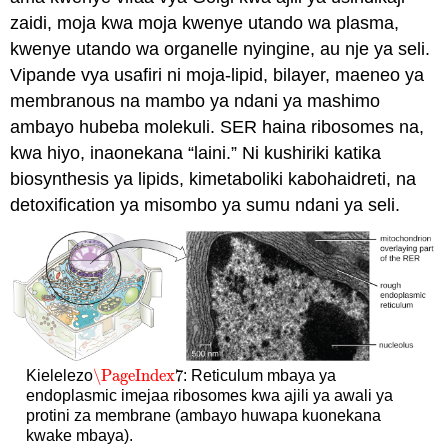
zaidi, moja kwa moja kwenye utando wa plasma,
kwenye utando wa organelle nyingine, au nje ya seli.
Vipande vya usafiri ni moja-lipid, bilayer, maeneo ya
membranous na mambo ya ndani ya mashimo
ambayo hubeba molekuli. SER haina ribosomes na,
kwa hiyo, inaonekana “laini.” Ni kushiriki katika
biosynthesis ya lipids, kimetaboliki kabohaidreti, na
detoxification ya misombo ya sumu ndani ya seli.
\PageIndex
7
Kielelezo
: Reticulum mbaya ya
\PageIndex
7
endoplasmic imejaa ribosomes kwa ajili ya awali ya
protini za membrane (ambayo huwapa kuonekana
kwake mbaya).