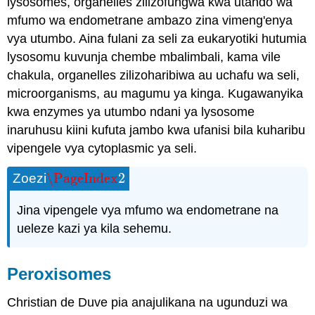
lysosomes, organelles zilizofungwa kwa utando wa
mfumo wa endometrane ambazo zina vimeng'enya
vya utumbo. Aina fulani za seli za eukaryotiki hutumia
lysosomu kuvunja chembe mbalimbali, kama vile
chakula, organelles zilizoharibiwa au uchafu wa seli,
microorganisms, au magumu ya kinga. Kugawanyika
kwa enzymes ya utumbo ndani ya lysosome
inaruhusu kiini kufuta jambo kwa ufanisi bila kuharibu
vipengele vya cytoplasmic ya seli.
\PageIndex
2
Zoezi
\PageIndex
2
Jina vipengele vya mfumo wa endometrane na
ueleze kazi ya kila sehemu.
Peroxisomes
Christian de Duve pia anajulikana na ugunduzi wa