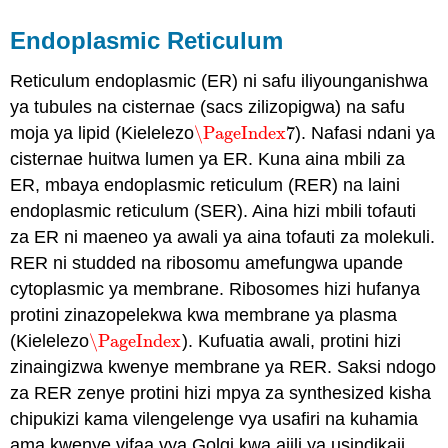
Endoplasmic Reticulum
Reticulum endoplasmic (ER) ni safu iliyounganishwa
ya tubules na cisternae (sacs zilizopigwa) na safu
moja ya lipid (Kielelezo
\PageIndex
7
). Nafasi ndani ya
\PageIndex
7
cisternae huitwa lumen ya ER. Kuna aina mbili za
ER, mbaya endoplasmic reticulum (RER) na laini
endoplasmic reticulum (SER). Aina hizi mbili tofauti
za ER ni maeneo ya awali ya aina tofauti za molekuli.
RER ni studded na ribosomu amefungwa upande
cytoplasmic ya membrane. Ribosomes hizi hufanya
protini zinazopelekwa kwa membrane ya plasma
(Kielelezo
\PageIndex
). Kufuatia awali, protini hizi
\PageIndex
zinaingizwa kwenye membrane ya RER. Saksi ndogo
za RER zenye protini hizi mpya za synthesized kisha
chipukizi kama vilengelenge vya usafiri na kuhamia
ama kwenye vifaa vya Golgi kwa ajili ya usindikaji