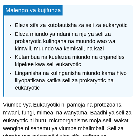
Malengo ya kujifunza
Eleza sifa za kutofautisha za seli za eukaryotic
Eleza miundo ya ndani na nje ya seli za
prokaryotic kulingana na muundo wao wa
kimwili, muundo wa kemikali, na kazi
Kutambua na kuelezea miundo na organelles
kipekee kwa seli eukaryotic
Linganisha na kulinganisha miundo kama hiyo
iliyopatikana katika seli za prokaryotic na
eukaryotic
Viumbe vya Eukaryotiki ni pamoja na protozoans,
mwani, fungi, mimea, na wanyama. Baadhi ya seli za
eukaryotic ni huru, microorganisms moja-seli, wakati
wengine ni sehemu ya viumbe mbalimbali. Seli za