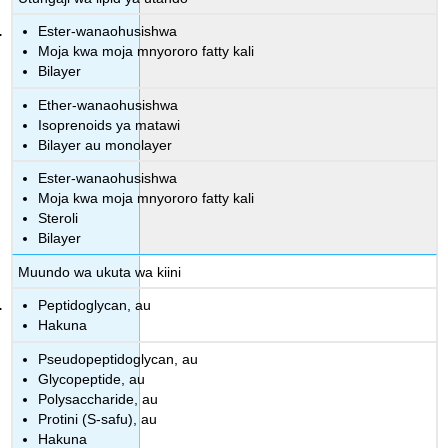
Ester-wanaohusishwa
Moja kwa moja mnyororo fatty kali
Bilayer
Ether-wanaohusishwa
Isoprenoids ya matawi
Bilayer au monolayer
Ester-wanaohusishwa
Moja kwa moja mnyororo fatty kali
Steroli
Bilayer
Muundo wa ukuta wa kiini
Peptidoglycan, au
Hakuna
Pseudopeptidoglycan, au
Glycopeptide, au
Polysaccharide, au
Protini (S-safu), au
Hakuna