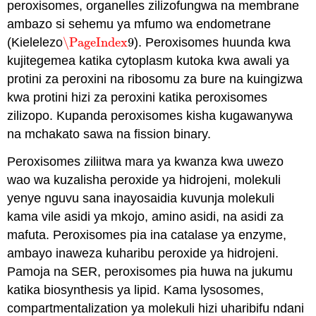
peroxisomes, organelles zilizofungwa na membrane
ambazo si sehemu ya mfumo wa endometrane
(Kielelezo
\PageIndex
9
). Peroxisomes huunda kwa
\PageIndex
9
kujitegemea katika cytoplasm kutoka kwa awali ya
protini za peroxini na ribosomu za bure na kuingizwa
kwa protini hizi za peroxini katika peroxisomes
zilizopo. Kupanda peroxisomes kisha kugawanywa
na mchakato sawa na fission binary.
Peroxisomes ziliitwa mara ya kwanza kwa uwezo
wao wa kuzalisha peroxide ya hidrojeni, molekuli
yenye nguvu sana inayosaidia kuvunja molekuli
kama vile asidi ya mkojo, amino asidi, na asidi za
mafuta. Peroxisomes pia ina catalase ya enzyme,
ambayo inaweza kuharibu peroxide ya hidrojeni.
Pamoja na SER, peroxisomes pia huwa na jukumu
katika biosynthesis ya lipid. Kama lysosomes,
compartmentalization ya molekuli hizi uharibifu ndani