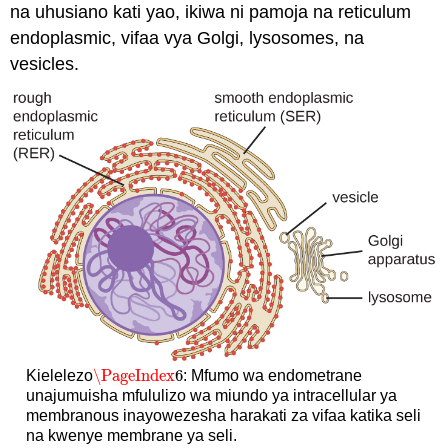
na uhusiano kati yao, ikiwa ni pamoja na reticulum
endoplasmic, vifaa vya Golgi, lysosomes, na
vesicles.
\PageIndex
6
Kielelezo
: Mfumo wa endometrane
\PageIndex
6
unajumuisha mfululizo wa miundo ya intracellular ya
membranous inayowezesha harakati za vifaa katika seli
na kwenye membrane ya seli.