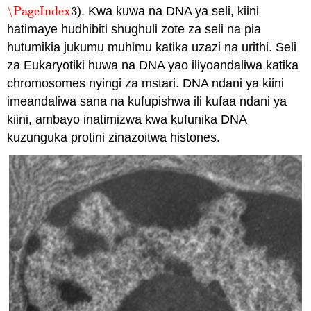
\PageIndex
3
). Kwa kuwa na DNA ya seli, kiini
\PageIndex
3
hatimaye hudhibiti shughuli zote za seli na pia
hutumikia jukumu muhimu katika uzazi na urithi. Seli
za Eukaryotiki huwa na DNA yao iliyoandaliwa katika
chromosomes nyingi za mstari. DNA ndani ya kiini
imeandaliwa sana na kufupishwa ili kufaa ndani ya
kiini, ambayo inatimizwa kwa kufunika DNA
kuzunguka protini zinazoitwa histones.