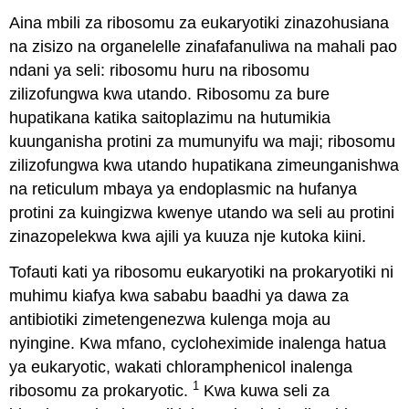
Aina mbili za ribosomu za eukaryotiki zinazohusiana
na zisizo na organelelle zinafafanuliwa na mahali pao
ndani ya seli: ribosomu huru na ribosomu
zilizofungwa kwa utando. Ribosomu za bure
hupatikana katika saitoplazimu na hutumikia
kuunganisha protini za mumunyifu wa maji; ribosomu
zilizofungwa kwa utando hupatikana zimeunganishwa
na reticulum mbaya ya endoplasmic na hufanya
protini za kuingizwa kwenye utando wa seli au protini
zinazopelekwa kwa ajili ya kuuza nje kutoka kiini.
Tofauti kati ya ribosomu eukaryotiki na prokaryotiki ni
muhimu kiafya kwa sababu baadhi ya dawa za
antibiotiki zimetengenezwa kulenga moja au
nyingine. Kwa mfano, cycloheximide inalenga hatua
ya eukaryotic, wakati chloramphenicol inalenga
1
ribosomu za prokaryotic.
Kwa kuwa seli za