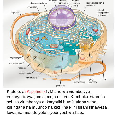
\PageIndex
1
Kielelezo
: Mfano wa viumbe vya
\PageIndex
1
eukaryotic vya jumla, moja-celled. Kumbuka kwamba
seli za viumbe vya eukaryotiki hutofautiana sana
kulingana na muundo na kazi, na kiini fulani kinaweza
kuwa na miundo yote iliyoonyeshwa hapa.