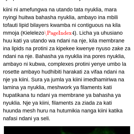
kiini ni amefungwa na utando tata nyuklia, mara
nyingi huitwa bahasha nyuklia, ambayo ina mbili
tofauti lipid bilayers kwamba ni contiguous na kila
mmoja (Kielelezo
\PageIndex
4
). Licha ya uhusiano
\PageIndex
4
huu kati ya utando wa ndani na nje, kila membrane
ina lipids na protini za kipekee kwenye nyuso zake za
ndani na nje. Bahasha ya nyuklia ina pores nyuklia,
ambayo ni kubwa, complexes protini yenye umbo la
rosette ambayo hudhibiti harakati za vifaa ndani na
nje ya kiini. Sura ya jumla ya kiini imedhamiriwa na
lamina ya nyuklia, meshwork ya filaments kati
hupatikana tu ndani ya membrane ya bahasha ya
nyuklia. Nje ya kiini, filaments za ziada za kati
huunda mesh huru na hutumikia nanga kiini katika
nafasi ndani ya seli.