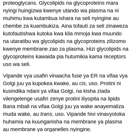
proteoglycans. Glycolipids na glycoproteins mara
nyingi huingizwa kwenye utando wa plasma na ni
muhimu kwa kutambua ishara na seli nyingine au
chembe za kuambukiza. Aina tofauti za seli zinaweza
kutofautishwa kutoka kwa kila mmoja kwa muundo
na utaratibu wa glycolipids na glycoproteins zilizomo
kwenye membrane zao za plasma. Hizi glycolipids na
glycoproteins kawaida pia hutumikia kama receptors
uso wa seli.
Vipande vya usafiri vinaacha fuse ya ER na vifaa vya
Golgi juu ya kupokea kwake, au
cis
, uso. Protini ni
kusindika ndani ya vifaa Golgi, na kisha ziada
vilengelenge usafiri zenye protini iliyopita na lipids
Bana mbali na vifaa Golgi juu ya wake anayemaliza
muda wake, au
trans
, uso. Vipande hivi vinavyotoka
huhamia na kuunganisha na membrane ya plasma
au membrane ya organelles nyingine.