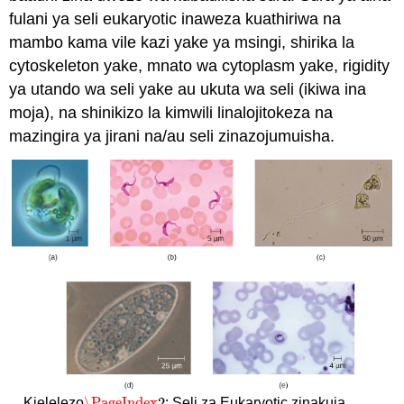
fulani ya seli eukaryotic inaweza kuathiriwa na
mambo kama vile kazi yake ya msingi, shirika la
cytoskeleton yake, mnato wa cytoplasm yake, rigidity
ya utando wa seli yake au ukuta wa seli (ikiwa ina
moja), na shinikizo la kimwili linalojitokeza na
mazingira ya jirani na/au seli zinazojumuisha.
\PageIndex
2
Kielelezo
: Seli za Eukaryotic zinakuja
\PageIndex
2