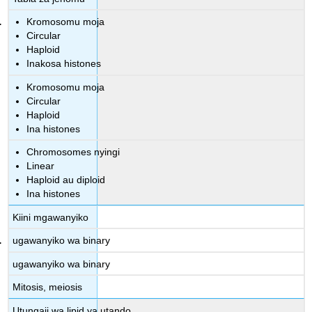
Kromosomu moja
Circular
Haploid
Inakosa histones
Kromosomu moja
Circular
Haploid
Ina histones
Chromosomes nyingi
Linear
Haploid au diploid
Ina histones
Kiini mgawanyiko
ugawanyiko wa binary
ugawanyiko wa binary
Mitosis, meiosis
Utungaji wa lipid ya utando