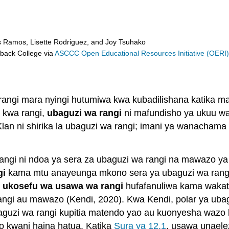
s Ramos, Lisette Rodriguez, and Joy Tsuhako
eback College
via
ASCCC Open Educational Resources Initiative (OERI
angi mara nyingi hutumiwa kwa kubadilishana katika ma
 kwa rangi,
ubaguzi wa rangi
ni mafundisho ya ukuu wa
 Klan ni shirika la ubaguzi wa rangi; imani ya wanacha
angi ni ndoa ya sera za ubaguzi wa rangi na mawazo y
gi
kama mtu anayeunga mkono sera ya ubaguzi wa rangi
,
ukosefu wa usawa wa rangi
hufafanuliwa kama wakati
ngi au mawazo (Kendi, 2020). Kwa Kendi, polar ya ubag
uzi wa rangi kupitia matendo yao au kuonyesha wazo 
o kwani haina hatua. Katika
Sura ya 12.1
, usawa unaele