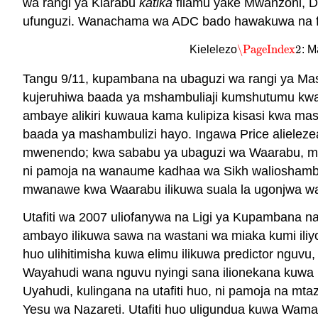
wa rangi ya Kiarabu
katika
filamu yake Mwanzoni, Dis
ufunguzi. Wanachama wa ADC bado hawakuwa na fura
\PageIndex
2
Kielelezo
: M
\PageIndex
2
Tangu 9/11, kupambana na ubaguzi wa rangi ya Mas
kujeruhiwa baada ya mshambuliaji kumshutumu kwa 
ambaye alikiri kuwaua kama kulipiza kisasi kwa ma
baada ya mashambulizi hayo. Ingawa Price alieleze
mwenendo; kwa sababu ya ubaguzi wa Waarabu, maku
ni pamoja na wanaume kadhaa wa Sikh walioshambul
mwanawe kwa Waarabu ilikuwa suala la ugonjwa wa ak
Utafiti wa 2007 uliofanywa na Ligi ya Kupambana n
ambayo ilikuwa sawa na wastani wa miaka kumi iliyo
huo ulihitimisha kuwa elimu ilikuwa predictor nguv
Wayahudi wana nguvu nyingi sana ilionekana ku
Uyahudi, kulingana na utafiti huo, ni pamoja na mt
Yesu wa Nazareti. Utafiti huo uligundua kuwa Wam