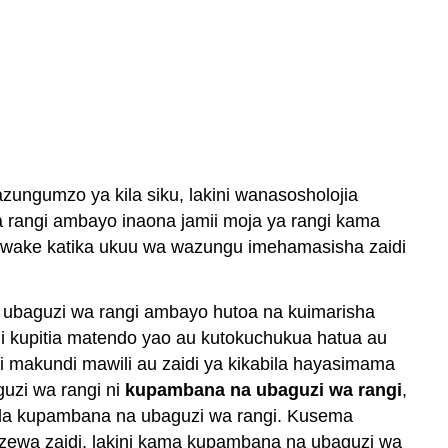
)
zungumzo ya kila siku, lakini wanasosholojia
 rangi ambayo inaona jamii moja ya rangi kama
ma wake katika ukuu wa wazungu imehamasisha zaidi
a ubaguzi wa rangi ambayo hutoa na kuimarisha
 kupitia matendo yao au kutokuchukua hatua au
 makundi mawili au zaidi ya kikabila hayasimama
uzi wa rangi ni
kupambana na ubaguzi wa rangi
,
la kupambana na ubaguzi wa rangi. Kusema
zewa zaidi, lakini kama kupambana na ubaguzi wa