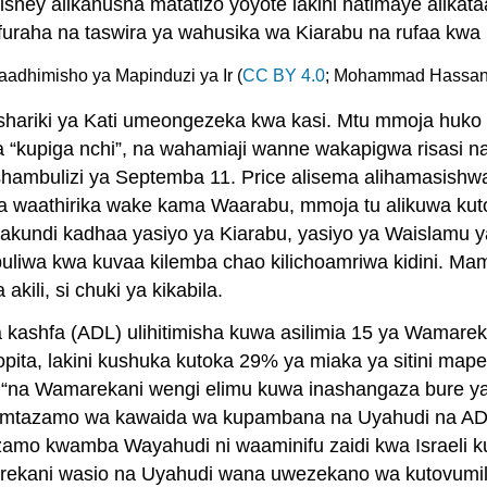
ney alikanusha matatizo yoyote lakini hatimaye alikataa
ha na taswira ya wahusika wa Kiarabu na rufaa kwa Ma
aadhimisho ya Mapinduzi ya Ir (
CC BY 4.0
; Mohammad Hassan
hariki ya Kati umeongezeka kwa kasi. Mtu mmoja huko H
“kupiga nchi”, na wahamiaji wanne wakapigwa risasi n
shambulizi ya Septemba 11. Price alisema alihamasishw
a waathirika wake kama Waarabu, mmoja tu alikuwa kuto
ndi kadhaa yasiyo ya Kiarabu, yasiyo ya Waislamu yali
iwa kwa kuvaa kilemba chao kilichoamriwa kidini. Mama
ili, si chuki ya kikabila.
a kashfa (ADL) ulihitimisha kuwa asilimia 15 ya Wamar
pita, lakini kushuka kutoka 29% ya miaka ya sitini map
u, “na Wamarekani wengi elimu kuwa inashangaza bure ya
wa mtazamo wa kawaida wa kupambana na Uyahudi na A
azamo kwamba Wayahudi ni waaminifu zaidi kwa Israeli k
arekani wasio na Uyahudi wana uwezekano wa kutovumil