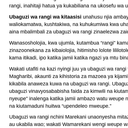
rangi, inahitaji hatua ya kukabiliana na ukosefu wa 
Ubaguzi
wa rangi wa kitaasisi
unahusu njia ambay
waliokamatwa, kushtakiwa, na kuhukumiwa kwa uhali
aina mbalimbali za ubaguzi wa rangi zinaelezwa zaid
Wanasosholojia, kwa ujumla, kutambua “rangi” ka
zinazoonekana za kibaiolojia, hitimisho lolote lilil
kama itikadi, ipo katika jamii katika ngazi ya mtu bina
Wakati utafiti na kazi nyingi juu ya ubaguzi wa rang
Magharibi, akaunti za kihistoria za mazoea ya kijam
kikabila anaweza kuwa na ubaguzi wa rangi. Ubaguz
ubaguzi vinavyosababisha faida za kimwili na kiuta
nyeupe” inalenga katika jamii ambazo watu weupe ni 
na kiutamaduni huitwa “upendeleo mweupe.”
Ubaguzi wa rangi nchini Marekani unaonyesha mitaz
au ukabila wao; wakati Wamarekani wengi weupe wan