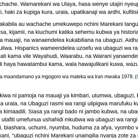
hache. Wamarekani wa Ulaya, hasa wenye utajiri nye
haki za kupiga kura, uraia, upatikanaji wa ardhi, kufilisi
makabila au wachache umekuwepo nchini Marekani tangu 
sa, kijamii, na kiuchumi katika sehemu kubwa ya histor
 mauaji, na wanaendelea kukabiliana na ubaguzi. Aidha
liwa. Hispanics wameendelea uzoefu wa ubaguzi wa ran
Kati kama vile Wayahudi, Waarabu, na Wairani yanaendel
i haya hawatambui kama, wala hawajulikani kuwa, waz
i wa maandamano ya mgogoro wa mateka wa Iran mwaka 1979. (
ikiwa ni pamoja na mauaji ya kimbari, utumwa, ubaguzi
a uraia, na Ubaguzi rasmi wa rangi ulipigwa marufuku kw
na kimaadili. Siasa ya rangi bado ni jambo kubwa, na u
ni utafiti umefunua ushahidi mkubwa wa ubaguzi wa rangi 
nai, biashara, uchumi, nyumba, huduma za afya, vyombo
i, “ubaguzi nchini Marekani unaingilia nyanja zote za 