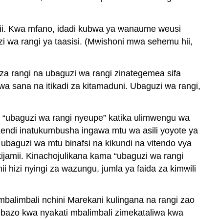
ii. Kwa mfano, idadi kubwa ya wanaume weusi
i wa rangi ya taasisi. (Mwishoni mwa sehemu hii,
a rangi na ubaguzi wa rangi zinategemea sifa
iwa sana na itikadi za kitamaduni. Ubaguzi wa rangi,
zia “ubaguzi wa rangi nyeupe” katika ulimwengu wa
 Kendi inatukumbusha ingawa mtu wa asili yoyote ya
baguzi wa mtu binafsi na kikundi na vitendo vya
ijamii. Kinachojulikana kama “ubaguzi wa rangi
 hizi nyingi za wazungu, jumla ya faida za kimwili
balimbali nchini Marekani kulingana na rangi zao
mbazo kwa nyakati mbalimbali zimekataliwa kwa