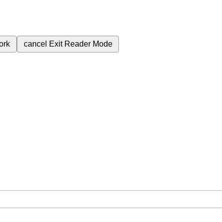
ork
cancel
Exit Reader Mode