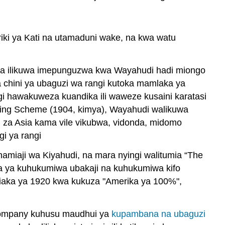
riki ya Kati na utamaduni wake, na kwa watu
mla ilikuwa imepunguzwa kwa Wayahudi hadi miongo
chini ya ubaguzi wa rangi kutoka mamlaka ya
i hawakuweza kuandika ili waweze kusaini karatasi
tising Scheme (1904, kimya), Wayahudi walikuwa
 za Asia kama vile vikubwa, vidonda, midomo
gi ya rangi
amiaji wa Kiyahudi, na mara nyingi walitumia “The
 ya kuhukumiwa ubakaji na kuhukumiwa kifo
miaka ya 1920 kwa kukuza "Amerika ya 100%",
 Company kuhusu maudhui ya
kupambana na
ubaguzi