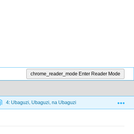
chrome_reader_mode
Enter Reader Mode
Exp
4: Ubaguzi, Ubaguzi, na Ubaguzi wa rangi
4.4: Ub