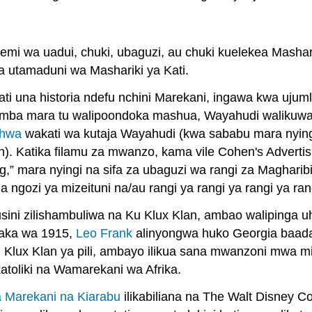
semi wa uadui, chuki, ubaguzi, au chuki kuelekea Masha
na utamaduni wa Mashariki ya Kati.
ti una historia ndefu nchini Marekani, ingawa kwa uju
amba mara tu walipoondoka mashua, Wayahudi walikuwa 
shwa
wakati wa kutaja Wayahudi (kwa sababu mara nying
sh). Katika filamu za mwanzo, kama vile Cohen's Adver
 mara nyingi na sifa za ubaguzi wa rangi za Magharibi
gozi ya mizeituni na/au rangi ya rangi ya rangi ya ran
ini zilishambuliwa na Ku Klux Klan, ambao walipinga uh
waka wa 1915,
Leo Frank
alinyongwa huko Georgia baada
u Klux Klan ya pili, ambayo ilikua sana mwanzoni mwa 
atoliki na Wamarekani wa Afrika.
 Marekani na Kiarabu
ilikabiliana na The Walt Disney