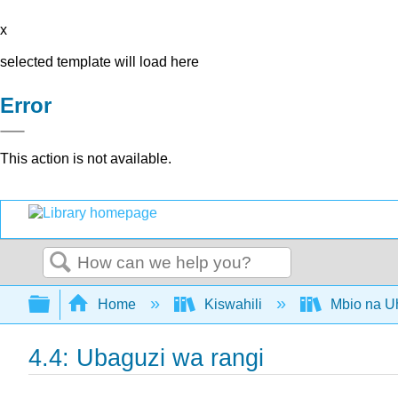
x
selected template will load here
Error
This action is not available.
Search
Expand/collapse global hierarchy
Home
Kiswahili
Mbio na Uh
4.4: Ubaguzi wa rangi