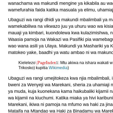
wanachama wa makundi mengine ya kikabila au wac
wamefurahia faida katika masuala ya elimu, uhamiaji, 
Ubaguzi wa rangi dhidi ya makundi mbalimbali ya 
wamekabiliwa na vikwazo juu ya uhuru wao wa kisia
mauaji ya kimbari, kuondolewa kwa kulazimishwa, na
Waasia pamoja na Wakazi wa Pasifiki pia wamebagu
wao wana asili ya Ulaya. Makundi ya Mashariki ya 
matokeo yake, baadhi ya watu ambao ni wa makund
\PageIndex
1
Kielelezo
: Mtu akiwa na ishara wakat
\PageIndex
1
Trikosko) kupitia
Wikimedia
)
Ubaguzi wa rangi umejitokeza kwa njia mbalimbali, 
bweni za Wenyeji wa Marekani, sheria za uhamiaji n
ya muda, kuja kuonekana kama haikubaliki kijamii 
wa kijamii na kiuchumi. Katika miaka ya hivi karibu
Marekani, ikiwa ni pamoja na mfumo wa haki za ji
Mataifa na Mtandao wa Haki za Binadamu wa Marekan