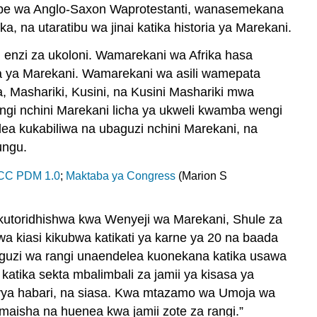
upe wa Anglo-Saxon Waprotestanti, wanasemekana
ka, na utaratibu wa jinai katika historia ya Marekani.
enzi za ukoloni. Wamarekani wa Afrika hasa
ia ya Marekani. Wamarekani wa asili wamepata
, Mashariki, Kusini, na Kusini Mashariki mwa
gi nchini Marekani licha ya ukweli kwamba wengi
ea kukabiliwa na ubaguzi nchini Marekani, na
ungu.
CC PDM 1.0
;
Maktaba ya Congress
(Marion S
, kutoridhishwa kwa Wenyeji wa Marekani, Shule za
a kiasi kikubwa katikati ya karne ya 20 na baada
baguzi wa rangi unaendelea kuonekana katika usawa
katika sekta mbalimbali za jamii ya kisasa ya
 vya habari, na siasa. Kwa mtazamo wa Umoja wa
maisha na huenea kwa jamii zote za rangi.”