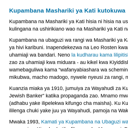
Kupambana Mashariki ya Kati kutokuwa
Kupambana na Mashariki ya Kati hisia ni hisia na u
kulingana na ushirikiano wao na Mashariki ya Kati 
Kupambana na ubaguzi wa rangi wa Mashariki ya Ka
ya hivi karibuni. Inapendekezwa na Leo Rosten kw
uhamiaji wa bandari. Neno
la kudharau kama lilipiti
zao za uhamiaji kwa miduara - au kikel kwa Kiyiddi
wamebaguliwa kama “wafanyabiashara wa scheming,”
mikubwa, macho madogo, nywele nyeusi za rangi, na n
Kuanzia miaka ya 1910, jumuiya za Wayahudi za Kus
Jewish Banker” katika propaganda zao. Mnamo m
(adhabu yake ilipelekwa kifungo cha maisha). Ku K
ililenga chuki yake juu ya Wayahudi, pamoja na Wak
Mwaka 1993,
Kamati ya Kupambana na Ubaguzi wa