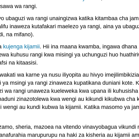
usawa wa rangi.
o ubaguzi wa rangi unaingizwa katika kitambaa cha jam
fu inaweza kutafakari maelezo ya rangi, aina ya ubaguz
i, na mifano).
ma
kujenga kijamii
. Hii ina maana kwamba, ingawa dhana z
otolewa kuhusu rangi kwa misingi ya uchunguzi huo huathir
fsi na kitaasisi.
i wakati wa karne ya nusu iliyopita au hivyo imejilimbiki
ii ya msingi ya rangi zinaweza kupatikana duniani kote.
i wa rangi unaweza kueleweka kwa upana ili kuhusisha u
maduni zinazotolewa kwa wengi au kikundi kikubwa cha k
wengi au kundi kubwa la kijamii. Katika masomo ya jamii
amo, sheria, mazoea na vitendo vinavyobagua vikundi m
afurahia marupurupu na haki za kisheria au kijamii a