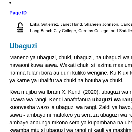
Page ID
Erika Gutierrez, Janét Hund, Shaheen Johnson, Carlo
Long Beach City College, Cerritos College, and Saddl
Ubaguzi
Maneno ya ubaguzi, chuki, ubaguzi, na ubaguzi wa r
hawaoni kuwa sawa. Wakati chuki si lazima maalum
namna fulani bora au duni kuliko wengine. Ku Klux
ya karne ya uhalifu wa chuki na hotuba ya chuki.
Kwa mujibu wa Ibram X. Kendi (2020), ubaguzi wa r
usawa wa rangi. Kendi anafafanua
ubaguzi wa ran
kuonyesha wazo la ubaguzi wa rangi. Zaidi ya hayo
sawa - ambayo ni matokeo ya sera za ubaguzi wa ra
ambaye anaunga mkono sera ya kupambana na ubag
kwamba mtu si ubaguzi wa rangi ni kauli ya mashim