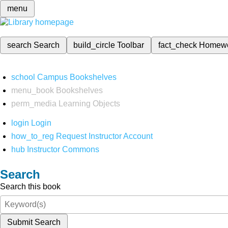
menu
search
Search
build_circle
Toolbar
fact_check
Homew
school
Campus Bookshelves
menu_book
Bookshelves
perm_media
Learning Objects
login
Login
how_to_reg
Request Instructor Account
hub
Instructor Commons
Search
Search this book
Submit Search