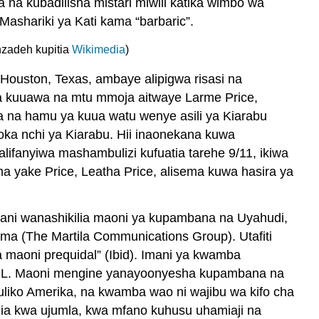
 na kubadilisha mistari miwili katika wimbo wa
shariki ya Kati kama “barbaric”.
zadeh kupitia
Wikimedia
)
ouston, Texas, ambaye alipigwa risasi na
a kuuawa na mtu mmoja aitwaye Larme Price,
a na hamu ya kuua watu wenye asili ya Kiarabu
ka nchi ya Kiarabu. Hii inaonekana kuwa
fanyiwa mashambulizi kufuatia tarehe 9/11, ikiwa
 yake Price, Leatha Price, alisema kuwa hasira ya
ekani wanashikilia maoni ya kupambana na Uyahudi,
ema (The Martila Communications Group). Utafiti
 maoni prequidal” (Ibid). Imani ya kwamba
DL. Maoni mengine yanayoonyesha kupambana na
uliko Amerika, na kwamba wao ni wajibu wa kifo cha
ia kwa ujumla, kwa mfano kuhusu uhamiaji na