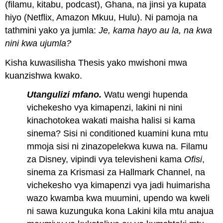
(filamu, kitabu, podcast), Ghana, na jinsi ya kupata
hiyo (Netflix, Amazon Mkuu, Hulu). Ni pamoja na
tathmini yako ya jumla:
Je, kama hayo au la, na kwa
nini kwa ujumla?
Kisha kuwasilisha Thesis yako mwishoni mwa
kuanzishwa kwako.
Utangulizi mfano.
Watu wengi hupenda
vichekesho vya kimapenzi, lakini ni nini
kinachotokea wakati maisha halisi si kama
sinema? Sisi ni conditioned kuamini kuna mtu
mmoja sisi ni zinazopelekwa kuwa na. Filamu
za Disney, vipindi vya televisheni kama
Ofisi
,
sinema za Krismasi za Hallmark Channel, na
vichekesho vya kimapenzi vya jadi huimarisha
wazo kwamba kwa muumini, upendo wa kweli
ni sawa kuzunguka kona Lakini kila mtu anajua