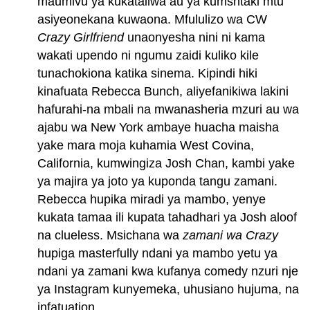
maumivu ya kukataliwa au ya kumshtaki mtu
asiyeonekana kuwaona. Mfululizo wa CW
Crazy Girlfriend
unaonyesha nini ni kama
wakati upendo ni ngumu zaidi kuliko kile
tunachokiona katika sinema. Kipindi hiki
kinafuata Rebecca Bunch, aliyefanikiwa lakini
hafurahi-na mbali na mwanasheria mzuri au wa
ajabu wa New York ambaye huacha maisha
yake mara moja kuhamia West Covina,
California, kumwingiza Josh Chan, kambi yake
ya majira ya joto ya kuponda tangu zamani.
Rebecca hupika miradi ya mambo, yenye
kukata tamaa ili kupata tahadhari ya Josh aloof
na clueless. Msichana wa
zamani wa Crazy
hupiga masterfully ndani ya mambo yetu ya
ndani ya zamani kwa kufanya comedy nzuri nje
ya Instagram kunyemeka, uhusiano hujuma, na
infatuation.