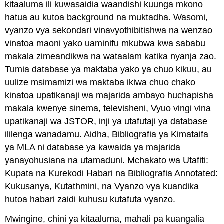
kitaaluma ili kuwasaidia waandishi kuunga mkono
hatua au kutoa background na muktadha. Wasomi,
vyanzo vya sekondari vinavyothibitishwa na wenzao
vinatoa maoni yako uaminifu mkubwa kwa sababu
makala zimeandikwa na wataalam katika nyanja zao.
Tumia database ya maktaba yako ya chuo kikuu, au
uulize msimamizi wa maktaba ikiwa chuo chako
kinatoa upatikanaji wa majarida ambayo huchapisha
makala kwenye sinema, televisheni, Vyuo vingi vina
upatikanaji wa JSTOR, inji ya utafutaji ya database
ililenga wanadamu. Aidha, Bibliografia ya Kimataifa
ya MLA ni database ya kawaida ya majarida
yanayohusiana na utamaduni. Mchakato wa Utafiti:
Kupata na Kurekodi Habari na Bibliografia Annotated:
Kukusanya, Kutathmini, na Vyanzo vya kuandika
hutoa habari zaidi kuhusu kutafuta vyanzo.
Mwingine, chini ya kitaaluma, mahali pa kuangalia