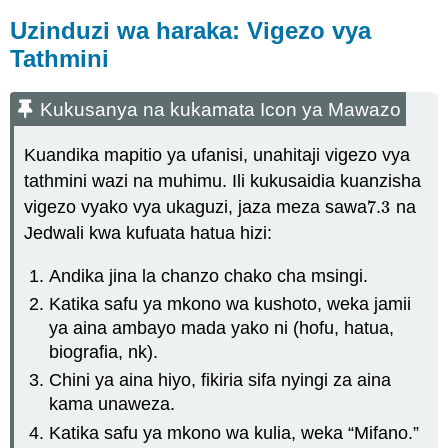
Uzinduzi wa haraka: Vigezo vya
Tathmini
Kukusanya na kukamata Icon ya Mawazo
Kuandika mapitio ya ufanisi, unahitaji vigezo vya
tathmini wazi na muhimu. Ili kukusaidia kuanzisha
vigezo vyako vya ukaguzi, jaza meza sawa
7.3
na
7.3
Jedwali kwa kufuata hatua hizi:
Andika jina la chanzo chako cha msingi.
Katika safu ya mkono wa kushoto, weka jamii
ya aina ambayo mada yako ni (hofu, hatua,
biografia, nk).
Chini ya aina hiyo, fikiria sifa nyingi za aina
kama unaweza.
Katika safu ya mkono wa kulia, weka “Mifano.”