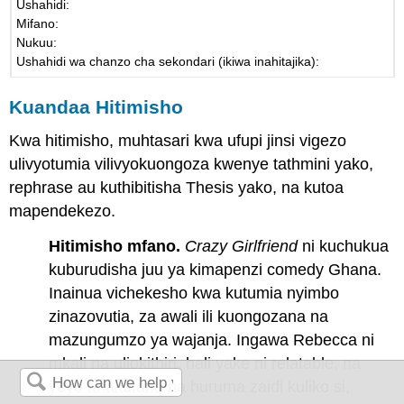
Ushahidi:
Mifano:
Nukuu:
Ushahidi wa chanzo cha sekondari (ikiwa inahitajika):
Kuandaa Hitimisho
Kwa hitimisho, muhtasari kwa ufupi jinsi vigezo
ulivyotumia vilivyokuongoza kwenye tathmini yako,
rephrase au kuthibitisha Thesis yako, na kutoa
mapendekezo.
Hitimisho mfano.
Crazy Girlfriend
ni kuchukua
kuburudisha juu ya kimapenzi comedy Ghana.
Inainua vichekesho kwa kutumia nyimbo
zinazovutia, za awali ili kuongozana na
mazungumzo ya wajanja. Ingawa Rebecca ni
mkali na uliokithiri, hali yake ni relatable, na
yeye anakutana na huruma zaidi kuliko si,