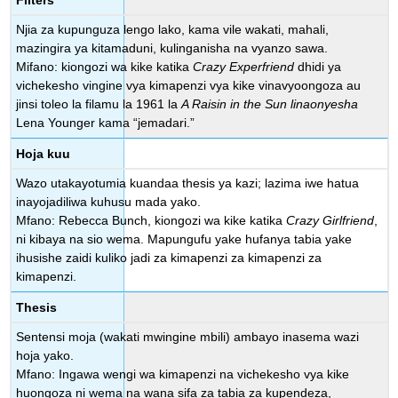
Njia za kupunguza lengo lako, kama vile wakati, mahali,
mazingira ya kitamaduni, kulinganisha na vyanzo sawa.
Mifano: kiongozi wa kike katika
Crazy Experfriend
dhidi ya
vichekesho vingine vya kimapenzi vya kike vinavyoongoza au
jinsi toleo la filamu la 1961 la
A Raisin in the Sun linaonyesha
Lena Younger kama “jemadari.”
Hoja kuu
Wazo utakayotumia kuandaa thesis ya kazi; lazima iwe hatua
inayojadiliwa kuhusu mada yako.
Mfano: Rebecca Bunch, kiongozi wa kike katika
Crazy Girlfriend
,
ni kibaya na sio wema. Mapungufu yake hufanya tabia yake
ihusishe zaidi kuliko jadi za kimapenzi za kimapenzi za
kimapenzi.
Thesis
Sentensi moja (wakati mwingine mbili) ambayo inasema wazi
hoja yako.
Mfano: Ingawa wengi wa kimapenzi na vichekesho vya kike
huongoza ni wema na wana sifa za tabia za kupendeza,