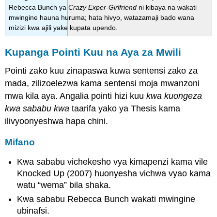
Rebecca Bunch ya
Crazy Exper-Girlfriend
ni kibaya na wakati
mwingine hauna huruma; hata hivyo, watazamaji bado wana
mizizi kwa ajili yake kupata upendo.
Kupanga Pointi Kuu na Aya za Mwili
Pointi zako kuu zinapaswa kuwa sentensi zako za
mada, zilizoelezwa kama sentensi moja mwanzoni
mwa kila aya. Angalia pointi hizi kuu
kwa kuongeza
kwa sababu kwa
taarifa yako ya Thesis kama
ilivyoonyeshwa hapa chini.
Mifano
Kwa sababu vichekesho vya kimapenzi kama vile
Knocked Up (2007) huonyesha vichwa vyao kama
watu “wema” bila shaka.
Kwa sababu Rebecca Bunch wakati mwingine
ubinafsi.