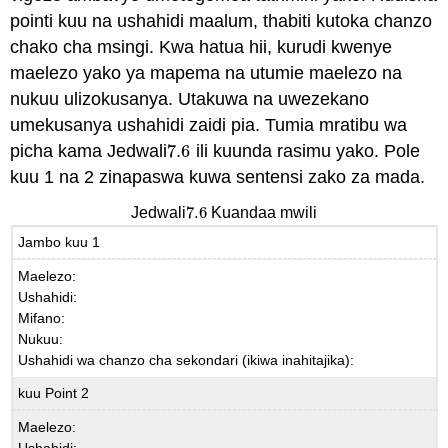
pointi kuu na ushahidi maalum, thabiti kutoka chanzo
chako cha msingi. Kwa hatua hii, kurudi kwenye
maelezo yako ya mapema na utumie maelezo na
nukuu ulizokusanya. Utakuwa na uwezekano
umekusanya ushahidi zaidi pia. Tumia mratibu wa
picha kama Jedwali
7.6
ili kuunda rasimu yako. Pole
7.6
kuu 1 na 2 zinapaswa kuwa sentensi zako za mada.
7.6
Jedwali
Kuandaa mwili
7.6
Jambo kuu 1
Maelezo:
Ushahidi:
Mifano:
Nukuu:
Ushahidi wa chanzo cha sekondari (ikiwa inahitajika):
kuu Point 2
Maelezo:
Ushahidi: