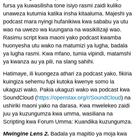
fursa ya kuwasilisha tone isiyo rasmi zaidi kuliko
unaweza kutumia katika insha kitaaluma. Majeshi ya
podcast mara nyingi hufanikiwa kwa sababu ya utu
wao na uwezo wa kuungana na wasikilizaji wao.
Rasimu script kwa maoni yako podcast kwamba
huonyesha utu wako na matumizi ya lugha, badala
ya lugha rasmi. Kwa mfano, tumia vipindi, matamshi
ya kwanza au ya pili, na slang sahihi.
Hatimaye, ili kuongeza athari za podcast yako, fikiria
kuingiza sehemu fupi kutoka kwenye somo la
ukaguzi wako. Pakia ukaguzi wako wa podcast kwa
SoundCloud (
https://openstax.org/r/SoundCloud
) na
ushiriki maoni yako na darasa. Kwa mwelekeo zaidi
juu ya kuzungumza kwa umma, wasiliana na
Scripting kwa Forum Umma: Kuandika kuzungumza.
Mwingine Lens 2.
Badala ya mapitio ya moja kwa