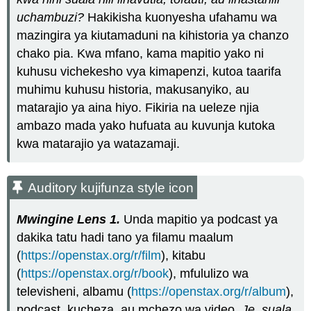
uchambuzi?
Hakikisha kuonyesha ufahamu wa
mazingira ya kiutamaduni na kihistoria ya chanzo
chako pia. Kwa mfano, kama mapitio yako ni
kuhusu vichekesho vya kimapenzi, kutoa taarifa
muhimu kuhusu historia, makusanyiko, au
matarajio ya aina hiyo. Fikiria na ueleze njia
ambazo mada yako hufuata au kuvunja kutoka
kwa matarajio ya watazamaji.
Auditory kujifunza style icon
Mwingine Lens 1.
Unda mapitio ya podcast ya
dakika tatu hadi tano ya filamu maalum
(
https://openstax.org/r/film
), kitabu
(
https://openstax.org/r/book
), mfululizo wa
televisheni, albamu (
https://openstax.org/r/album
),
podcast, kucheza, au mchezo wa video.
Je, suala