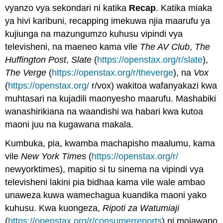
vyanzo vya sekondari ni katika
Recap
. Katika miaka
ya hivi karibuni, recapping imekuwa njia maarufu ya
kujiunga na mazungumzo kuhusu vipindi vya
televisheni, na maeneo kama vile
The AV Club
,
The
Huffington Post
,
Slate
(
https://openstax.org/r/slate
),
The Verge
(
https://openstax.org/r/theverge
), na
Vox
(
https://openstax.org/
r/vox) wakitoa wafanyakazi kwa
muhtasari na kujadili maonyesho maarufu. Mashabiki
wanashirikiana na waandishi wa habari kwa kutoa
maoni juu na kugawana makala.
Kumbuka, pia, kwamba machapisho maalumu, kama
vile
New York Times
(
https://openstax.org/r/
newyorktimes), mapitio si tu sinema na vipindi vya
televisheni lakini pia bidhaa kama vile wale ambao
unaweza kuwa wamechagua kuandika maoni yako
kuhusu. Kwa kuongeza,
Ripoti za Watumiaji
(
https://openstax.org/r/consumerreports
) ni mojawapo