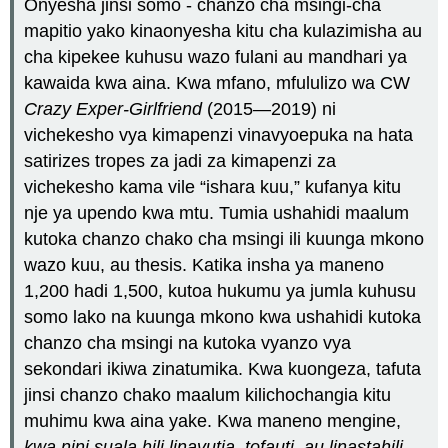
Onyesha jinsi somo - chanzo cha msingi-cha
mapitio yako kinaonyesha kitu cha kulazimisha au
cha kipekee kuhusu wazo fulani au mandhari ya
kawaida kwa aina. Kwa mfano, mfululizo wa CW
Crazy Exper-Girlfriend
(2015—2019) ni
vichekesho vya kimapenzi vinavyoepuka na hata
satirizes tropes za jadi za kimapenzi za
vichekesho kama vile “ishara kuu,” kufanya kitu
nje ya upendo kwa mtu. Tumia ushahidi maalum
kutoka chanzo chako cha msingi ili kuunga mkono
wazo kuu, au thesis. Katika insha ya maneno
1,200 hadi 1,500, kutoa hukumu ya jumla kuhusu
somo lako na kuunga mkono kwa ushahidi kutoka
chanzo cha msingi na kutoka vyanzo vya
sekondari ikiwa zinatumika. Kwa kuongeza, tafuta
jinsi chanzo chako maalum kilichochangia kitu
muhimu kwa aina yake. Kwa maneno mengine,
kwa nini suala hili linavutia, tofauti, au linastahili