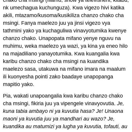
nk umechagua kuchunguza). Kwa vigezo hivi katika
akili, mtazamo/kusoma/kusikiliza chanzo chako cha
msingi. Fanya maelezo juu ya jinsi vigezo vya
tathmini yako ya kuchaguliwa vinavyotumika kwenye
chanzo chako. Unapopata mifano yenye nguvu na
muhimu, weka maelezo ya wazi, ya kina ya eneo hilo
na majadiliano yanayotumika. Kwa kuangalia kwa
karibu chanzo chako cha msingi na kuandika
maelezo sasa, utakuwa na mifano imara na maalum
ili kuonyesha pointi zako baadaye unapopanga
mapitio yako.
Pia, wakati unapoangalia kwa karibu chanzo chako
cha msingi, fikiria juu ya vipengele vinavyovutia.
Je,
kuna tabia ambayo ni ya kuvutia hasa? Je! Unaona
maoni ya kuvutia juu ya mandhari au wazo? Je,
kuandika au matumizi ya lugha ya kuvutia, tofauti, au