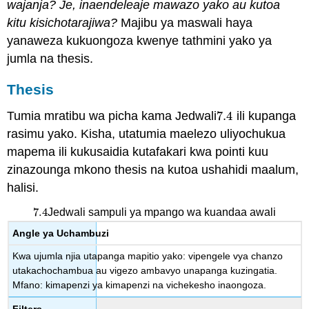
wajanja? Je, inaendeleaje mawazo yako au kutoa
kitu kisichotarajiwa?
Majibu ya maswali haya
yanaweza kukuongoza kwenye tathmini yako ya
jumla na thesis.
Thesis
Tumia mratibu wa picha kama Jedwali
7.4
ili kupanga
7.4
rasimu yako. Kisha, utatumia maelezo uliyochukua
mapema ili kukusaidia kutafakari kwa pointi kuu
zinazounga mkono thesis na kutoa ushahidi maalum,
halisi.
7.4
Jedwali sampuli ya mpango wa kuandaa awali
7.4
Angle ya Uchambuzi
Kwa ujumla njia utapanga mapitio yako: vipengele vya chanzo
utakachochambua au vigezo ambavyo unapanga kuzingatia.
Mfano: kimapenzi ya kimapenzi na vichekesho inaongoza.
Filters