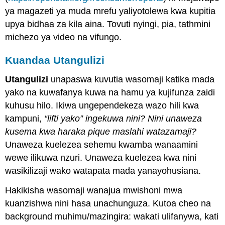
ya magazeti ya muda mrefu yaliyotolewa kwa kupitia
upya bidhaa za kila aina. Tovuti nyingi, pia, tathmini
michezo ya video na vifungo.
Kuandaa Utangulizi
Utangulizi
unapaswa kuvutia wasomaji katika mada
yako na kuwafanya kuwa na hamu ya kujifunza zaidi
kuhusu hilo. Ikiwa ungependekeza wazo hili kwa
kampuni,
“lifti yako” ingekuwa nini? Nini unaweza
kusema kwa haraka pique maslahi watazamaji?
Unaweza kuelezea sehemu kwamba wanaamini
wewe ilikuwa nzuri. Unaweza kuelezea kwa nini
wasikilizaji wako watapata mada yanayohusiana.
Hakikisha wasomaji wanajua mwishoni mwa
kuanzishwa nini hasa unachunguza. Kutoa cheo na
background muhimu/mazingira: wakati ulifanywa, kati