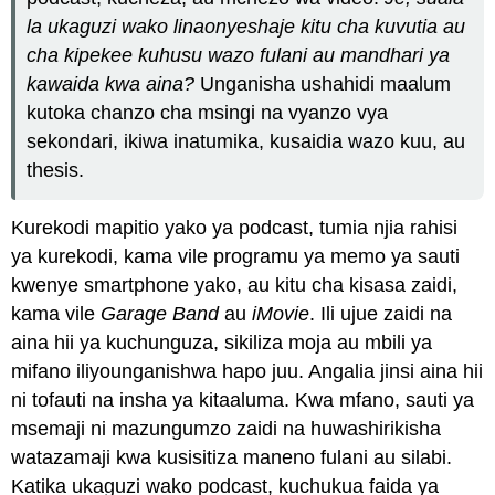
la ukaguzi wako linaonyeshaje kitu cha kuvutia au
cha kipekee kuhusu wazo fulani au mandhari ya
kawaida kwa aina?
Unganisha ushahidi maalum
kutoka chanzo cha msingi na vyanzo vya
sekondari, ikiwa inatumika, kusaidia wazo kuu, au
thesis.
Kurekodi mapitio yako ya podcast, tumia njia rahisi
ya kurekodi, kama vile programu ya memo ya sauti
kwenye smartphone yako, au kitu cha kisasa zaidi,
kama vile
Garage Band
au
iMovie
. Ili ujue zaidi na
aina hii ya kuchunguza, sikiliza moja au mbili ya
mifano iliyounganishwa hapo juu. Angalia jinsi aina hii
ni tofauti na insha ya kitaaluma. Kwa mfano, sauti ya
msemaji ni mazungumzo zaidi na huwashirikisha
watazamaji kwa kusisitiza maneno fulani au silabi.
Katika ukaguzi wako podcast, kuchukua faida ya