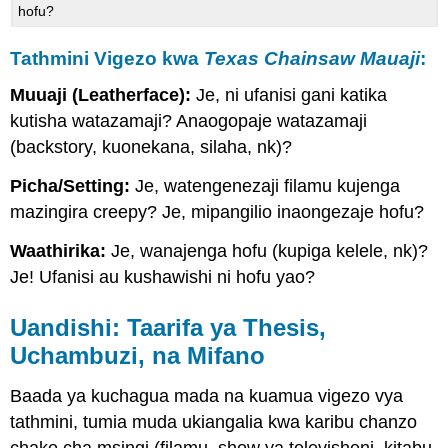
hofu?
Tathmini Vigezo kwa
Texas Chainsaw Mauaji
:
Muuaji (Leatherface):
Je, ni ufanisi gani katika
kutisha watazamaji? Anaogopaje watazamaji
(backstory, kuonekana, silaha, nk)?
Picha/Setting:
Je, watengenezaji filamu kujenga
mazingira creepy? Je, mipangilio inaongezaje hofu?
Waathirika:
Je, wanajenga hofu (kupiga kelele, nk)?
Je! Ufanisi au kushawishi ni hofu yao?
Uandishi: Taarifa ya Thesis,
Uchambuzi, na Mifano
Baada ya kuchagua mada na kuamua vigezo vya
tathmini, tumia muda ukiangalia kwa karibu chanzo
chako cha msingi (filamu, show ya televisheni, kitabu,