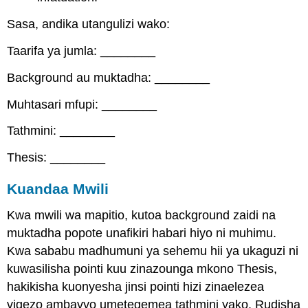
Sasa, andika utangulizi wako:
Taarifa ya jumla: ________
Background au muktadha: ________
Muhtasari mfupi: ________
Tathmini: ________
Thesis: ________
Kuandaa Mwili
Kwa mwili wa mapitio, kutoa background zaidi na
muktadha popote unafikiri habari hiyo ni muhimu.
Kwa sababu madhumuni ya sehemu hii ya ukaguzi ni
kuwasilisha pointi kuu zinazounga mkono Thesis,
hakikisha kuonyesha jinsi pointi hizi zinaelezea
vigezo ambavyo umetegemea tathmini yako. Rudisha