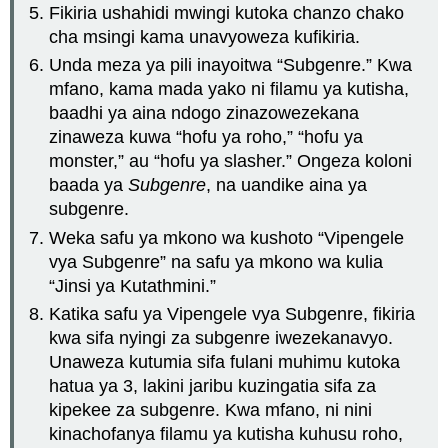
Fikiria ushahidi mwingi kutoka chanzo chako
cha msingi kama unavyoweza kufikiria.
Unda meza ya pili inayoitwa “Subgenre.” Kwa
mfano, kama mada yako ni filamu ya kutisha,
baadhi ya aina ndogo zinazowezekana
zinaweza kuwa “hofu ya roho,” “hofu ya
monster,” au “hofu ya slasher.” Ongeza koloni
baada ya
Subgenre
, na uandike aina ya
subgenre.
Weka safu ya mkono wa kushoto “Vipengele
vya Subgenre” na safu ya mkono wa kulia
“Jinsi ya Kutathmini.”
Katika safu ya Vipengele vya Subgenre, fikiria
kwa sifa nyingi za subgenre iwezekanavyo.
Unaweza kutumia sifa fulani muhimu kutoka
hatua ya 3, lakini jaribu kuzingatia sifa za
kipekee za subgenre. Kwa mfano, ni nini
kinachofanya filamu ya kutisha kuhusu roho,