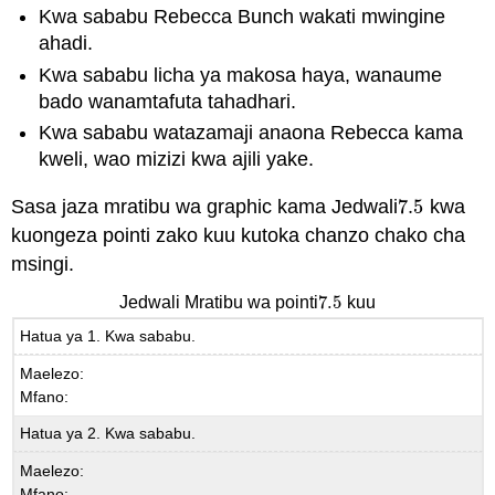
Kwa sababu Rebecca Bunch wakati mwingine
ahadi.
Kwa sababu licha ya makosa haya, wanaume
bado wanamtafuta tahadhari.
Kwa sababu watazamaji anaona Rebecca kama
kweli, wao mizizi kwa ajili yake.
Sasa jaza mratibu wa graphic kama Jedwali
7.5
kwa
7.5
kuongeza pointi zako kuu kutoka chanzo chako cha
msingi.
7.5
Jedwali Mratibu wa pointi
kuu
7.5
Hatua ya 1. Kwa sababu.
Maelezo:
Mfano:
Hatua ya 2. Kwa sababu.
Maelezo:
Mfano: