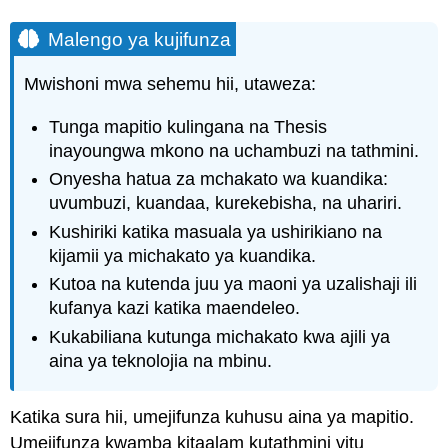
Malengo ya kujifunza
Mwishoni mwa sehemu hii, utaweza:
Tunga mapitio kulingana na Thesis
inayoungwa mkono na uchambuzi na tathmini.
Onyesha hatua za mchakato wa kuandika:
uvumbuzi, kuandaa, kurekebisha, na uhariri.
Kushiriki katika masuala ya ushirikiano na
kijamii ya michakato ya kuandika.
Kutoa na kutenda juu ya maoni ya uzalishaji ili
kufanya kazi katika maendeleo.
Kukabiliana kutunga michakato kwa ajili ya
aina ya teknolojia na mbinu.
Katika sura hii, umejifunza kuhusu aina ya mapitio.
Umejifunza kwamba kitaalam kutathmini vitu