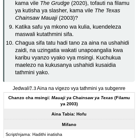
kama vile
The Grudge
(2020), tofauti na filamu
ya kutisha ya slasher, kama vile
The Texas
Chainsaw Mauaji
(2003)?
Katika safu ya mkono wa kulia, kuendeleza
maswali kutathmini sifa.
Chagua sifa tatu hadi tano za aina na ushahidi
zaidi, na uzingatia wakati unapoangalia kwa
karibu vyanzo vyako vya msingi. Kuchukua
maelezo na kukusanya ushahidi kusaidia
tathmini yako.
7.3
Jedwali
Aina na vigezo vya tathmini ya subgenre
7.3
Chanzo cha msingi:
Mauaji ya Chainsaw ya Texas
(Filamu
ya 2003)
Aina Tabia: Hofu
Mifano
Script/njama: Hadithi inatisha