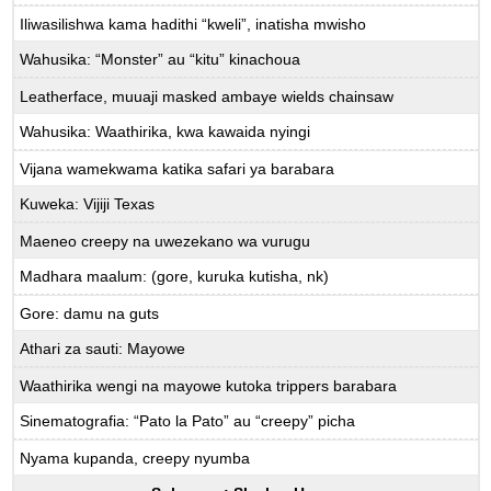
Iliwasilishwa kama hadithi “kweli”, inatisha mwisho
Wahusika: “Monster” au “kitu” kinachoua
Leatherface, muuaji masked ambaye wields chainsaw
Wahusika: Waathirika, kwa kawaida nyingi
Vijana wamekwama katika safari ya barabara
Kuweka: Vijiji Texas
Maeneo creepy na uwezekano wa vurugu
Madhara maalum: (gore, kuruka kutisha, nk)
Gore: damu na guts
Athari za sauti: Mayowe
Waathirika wengi na mayowe kutoka trippers barabara
Sinematografia: “Pato la Pato” au “creepy” picha
Nyama kupanda, creepy nyumba