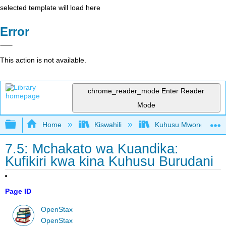
selected template will load here
Error
This action is not available.
chrome_reader_mode
Enter Reader
Mode
Expand/collapse global hierarchy
Home
Kiswahili
Kuhusu Mwongozo wa K
7.5: Mchakato wa Kuandika:
Kufikiri kwa kina Kuhusu Burudani
Page ID
OpenStax
OpenStax