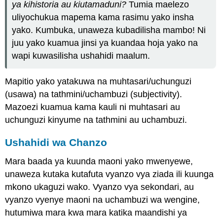
ya kihistoria au kiutamaduni?
Tumia maelezo
uliyochukua mapema kama rasimu yako insha
yako. Kumbuka, unaweza kubadilisha mambo! Ni
juu yako kuamua jinsi ya kuandaa hoja yako na
wapi kuwasilisha ushahidi maalum.
Mapitio yako yatakuwa na muhtasari/uchunguzi
(usawa) na tathmini/uchambuzi (subjectivity).
Mazoezi kuamua kama kauli ni muhtasari au
uchunguzi kinyume na tathmini au uchambuzi.
Ushahidi wa Chanzo
Mara baada ya kuunda maoni yako mwenyewe,
unaweza kutaka kutafuta vyanzo vya ziada ili kuunga
mkono ukaguzi wako. Vyanzo vya sekondari, au
vyanzo vyenye maoni na uchambuzi wa wengine,
hutumiwa mara kwa mara katika maandishi ya