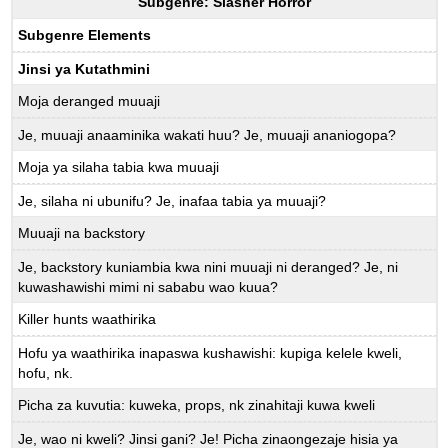
Subgenre: Slasher Horror
Subgenre Elements
Jinsi ya Kutathmini
Moja deranged muuaji
Je, muuaji anaaminika wakati huu? Je, muuaji ananiogopa?
Moja ya silaha tabia kwa muuaji
Je, silaha ni ubunifu? Je, inafaa tabia ya muuaji?
Muuaji na backstory
Je, backstory kuniambia kwa nini muuaji ni deranged? Je, ni
kuwashawishi mimi ni sababu wao kuua?
Killer hunts waathirika
Hofu ya waathirika inapaswa kushawishi: kupiga kelele kweli,
hofu, nk.
Picha za kuvutia: kuweka, props, nk zinahitaji kuwa kweli
Je, wao ni kweli? Jinsi gani? Je! Picha zinaongezaje hisia ya