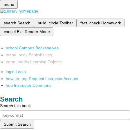
menu
search
Search
build_circle
Toolbar
fact_check
Homework
cancel
Exit Reader Mode
school
Campus Bookshelves
menu_book
Bookshelves
perm_media
Learning Objects
login
Login
how_to_reg
Request Instructor Account
hub
Instructor Commons
Search
Search this book
Submit Search