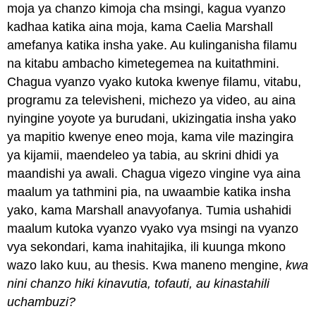
moja ya chanzo kimoja cha msingi, kagua vyanzo
kadhaa katika aina moja, kama Caelia Marshall
amefanya katika insha yake. Au kulinganisha filamu
na kitabu ambacho kimetegemea na kuitathmini.
Chagua vyanzo vyako kutoka kwenye filamu, vitabu,
programu za televisheni, michezo ya video, au aina
nyingine yoyote ya burudani, ukizingatia insha yako
ya mapitio kwenye eneo moja, kama vile mazingira
ya kijamii, maendeleo ya tabia, au skrini dhidi ya
maandishi ya awali. Chagua vigezo vingine vya aina
maalum ya tathmini pia, na uwaambie katika insha
yako, kama Marshall anavyofanya. Tumia ushahidi
maalum kutoka vyanzo vyako vya msingi na vyanzo
vya sekondari, kama inahitajika, ili kuunga mkono
wazo lako kuu, au thesis. Kwa maneno mengine,
kwa
nini chanzo hiki kinavutia, tofauti, au kinastahili
uchambuzi?