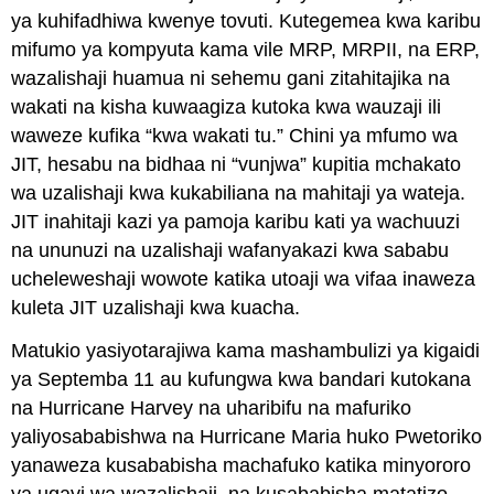
ya kuhifadhiwa kwenye tovuti. Kutegemea kwa karibu
mifumo ya kompyuta kama vile MRP, MRPII, na ERP,
wazalishaji huamua ni sehemu gani zitahitajika na
wakati na kisha kuwaagiza kutoka kwa wauzaji ili
waweze kufika “kwa wakati tu.” Chini ya mfumo wa
JIT, hesabu na bidhaa ni “vunjwa” kupitia mchakato
wa uzalishaji kwa kukabiliana na mahitaji ya wateja.
JIT inahitaji kazi ya pamoja karibu kati ya wachuuzi
na ununuzi na uzalishaji wafanyakazi kwa sababu
ucheleweshaji wowote katika utoaji wa vifaa inaweza
kuleta JIT uzalishaji kwa kuacha.
Matukio yasiyotarajiwa kama mashambulizi ya kigaidi
ya Septemba 11 au kufungwa kwa bandari kutokana
na Hurricane Harvey na uharibifu na mafuriko
yaliyosababishwa na Hurricane Maria huko Pwetoriko
yanaweza kusababisha machafuko katika minyororo