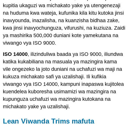
kupitia ukaguzi wa michakato yake ya utengenezaji
na huduma kwa wateja, kufunika kila kitu kutoka jinsi
inavyounda, inazalisha, na kuanzisha bidhaa zake,
kwa jinsi inavyochunguza, vifurushi, na kuziuza. Zaidi
ya mashirika 500,000 duniani kote yamekutana na
viwango vya ISO 9000.
ISO 14000
, ilizinduliwa baada ya ISO 9000, iliundwa
katika kukabiliana na masuala ya mazingira kama
vile ongezeko la joto duniani na uchafuzi wa maji na
kukuza michakato safi ya uzalishaji. Ili kufikia
viwango vya ISO 14000, kampuni inapaswa kujitolea
kuendelea kuboresha usimamizi wa mazingira na
kupunguza uchafuzi wa mazingira kutokana na
michakato yake ya uzalishaji.
Lean Viwanda Trims mafuta