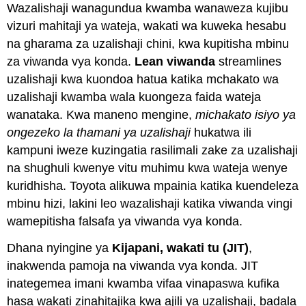
Wazalishaji wanagundua kwamba wanaweza kujibu
vizuri mahitaji ya wateja, wakati wa kuweka hesabu
na gharama za uzalishaji chini, kwa kupitisha mbinu
za viwanda vya konda.
Lean viwanda
streamlines
uzalishaji kwa kuondoa hatua katika mchakato wa
uzalishaji kwamba wala kuongeza faida wateja
wanataka. Kwa maneno mengine,
michakato isiyo ya
ongezeko la thamani ya uzalishaji
hukatwa ili
kampuni iweze kuzingatia rasilimali zake za uzalishaji
na shughuli kwenye vitu muhimu kwa wateja wenye
kuridhisha. Toyota alikuwa mpainia katika kuendeleza
mbinu hizi, lakini leo wazalishaji katika viwanda vingi
wamepitisha falsafa ya viwanda vya konda.
Dhana nyingine ya
Kijapani, wakati tu (JIT)
,
inakwenda pamoja na viwanda vya konda. JIT
inategemea imani kwamba vifaa vinapaswa kufika
hasa wakati zinahitajika kwa ajili ya uzalishaji, badala