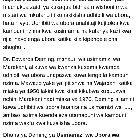
Inachukua zaidi ya kukagua bidhaa mwishoni mwa
mstari wa mkutano ili kuhakikisha udhibiti wa ubora,
hata hivyo. Udhibiti wa ubora unahitaji kujitolea kwa
kampuni nzima kwa kusimamia na kufanya kazi kwa
njia inayojenga ubora katika kila kipengele cha
shughuli.
Dr. Edwards Deming, mshauri wa usimamizi wa
Marekani, alikuwa wa kwanza kusema kwamba
udhibiti wa ubora unapaswa kuwa lengo la kampuni
nzima. Mawazo yake yalipitishwa na Wajapani katika
miaka ya 1950 lakini kwa kiasi kikubwa kupuuzwa
nchini Marekani hadi miaka ya 1970. Deming aliamini
kuwa udhibiti wa ubora huanza na usimamizi wa juu,
ambao lazima kuendeleza utamaduni wa kampuni
nzima wakfu kwa kuzalisha ubora.
Dhana ya Deming ya
Usimamizi wa Ubora wa