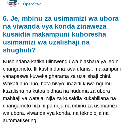
OpenStax
6. Je, mbinu za usimamizi wa ubora
na viwanda vya konda zinaweza
kusaidia makampuni kuboresha
usimamizi wa uzalishaji na
shughuli?
Kushindana katika ulimwengu wa biashara ya leo ni
changamoto. Ili kushindana kwa ufanisi, makampuni
yanapaswa kuweka gharama za uzalishaji chini.
Wakati huo huo, hata hivyo, inazidi kuwa ngumu
kuzalisha na kutoa bidhaa na huduma za ubora
mahitaji ya wateja. Njia za kusaidia kukabiliana na
changamoto hizi ni pamoja na mbinu za usimamizi
wa ubora, viwanda vya konda, na teknolojia na
automatisering.