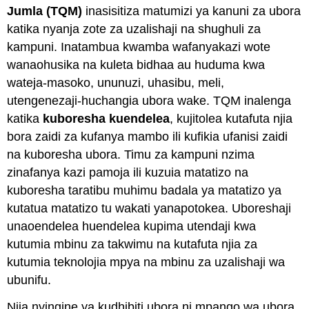
Jumla (TQM)
inasisitiza matumizi ya kanuni za ubora
katika nyanja zote za uzalishaji na shughuli za
kampuni. Inatambua kwamba wafanyakazi wote
wanaohusika na kuleta bidhaa au huduma kwa
wateja-masoko, ununuzi, uhasibu, meli,
utengenezaji-huchangia ubora wake. TQM inalenga
katika
kuboresha kuendelea
, kujitolea kutafuta njia
bora zaidi za kufanya mambo ili kufikia ufanisi zaidi
na kuboresha ubora. Timu za kampuni nzima
zinafanya kazi pamoja ili kuzuia matatizo na
kuboresha taratibu muhimu badala ya matatizo ya
kutatua matatizo tu wakati yanapotokea. Uboreshaji
unaoendelea huendelea kupima utendaji kwa
kutumia mbinu za takwimu na kutafuta njia za
kutumia teknolojia mpya na mbinu za uzalishaji wa
ubunifu.
Njia nyingine ya kudhibiti ubora ni mpango wa ubora