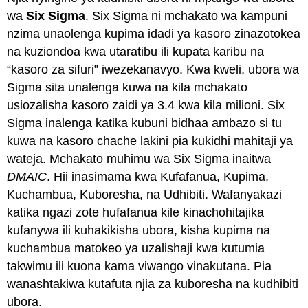
wa
Six Sigma
. Six Sigma ni mchakato wa kampuni
nzima unaolenga kupima idadi ya kasoro zinazotokea
na kuziondoa kwa utaratibu ili kupata karibu na
“kasoro za sifuri” iwezekanavyo. Kwa kweli, ubora wa
Sigma sita unalenga kuwa na kila mchakato
usiozalisha kasoro zaidi ya 3.4 kwa kila milioni. Six
Sigma inalenga katika kubuni bidhaa ambazo si tu
kuwa na kasoro chache lakini pia kukidhi mahitaji ya
wateja. Mchakato muhimu wa Six Sigma inaitwa
DMAIC
. Hii inasimama kwa Kufafanua, Kupima,
Kuchambua, Kuboresha, na Udhibiti. Wafanyakazi
katika ngazi zote hufafanua kile kinachohitajika
kufanywa ili kuhakikisha ubora, kisha kupima na
kuchambua matokeo ya uzalishaji kwa kutumia
takwimu ili kuona kama viwango vinakutana. Pia
wanashtakiwa kutafuta njia za kuboresha na kudhibiti
ubora.