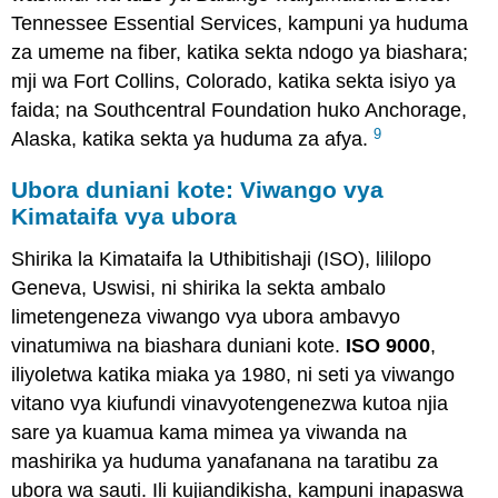
Tennessee Essential Services, kampuni ya huduma
za umeme na fiber, katika sekta ndogo ya biashara;
mji wa Fort Collins, Colorado, katika sekta isiyo ya
faida; na Southcentral Foundation huko Anchorage,
9
Alaska, katika sekta ya huduma za afya.
Ubora duniani kote: Viwango vya
Kimataifa vya ubora
Shirika la Kimataifa la Uthibitishaji (ISO), lililopo
Geneva, Uswisi, ni shirika la sekta ambalo
limetengeneza viwango vya ubora ambavyo
vinatumiwa na biashara duniani kote.
ISO 9000
,
iliyoletwa katika miaka ya 1980, ni seti ya viwango
vitano vya kiufundi vinavyotengenezwa kutoa njia
sare ya kuamua kama mimea ya viwanda na
mashirika ya huduma yanafanana na taratibu za
ubora wa sauti. Ili kujiandikisha, kampuni inapaswa