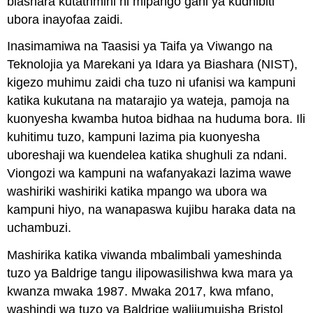
biashara kutathmini ni mipango gani ya kudhibiti
ubora inayofaa zaidi.
Inasimamiwa na Taasisi ya Taifa ya Viwango na
Teknolojia ya Marekani ya Idara ya Biashara (NIST),
kigezo muhimu zaidi cha tuzo ni ufanisi wa kampuni
katika kukutana na matarajio ya wateja, pamoja na
kuonyesha kwamba hutoa bidhaa na huduma bora. Ili
kuhitimu tuzo, kampuni lazima pia kuonyesha
uboreshaji wa kuendelea katika shughuli za ndani.
Viongozi wa kampuni na wafanyakazi lazima wawe
washiriki washiriki katika mpango wa ubora wa
kampuni hiyo, na wanapaswa kujibu haraka data na
uchambuzi.
Mashirika katika viwanda mbalimbali yameshinda
tuzo ya Baldrige tangu ilipowasilishwa kwa mara ya
kwanza mwaka 1987. Mwaka 2017, kwa mfano,
washindi wa tuzo ya Baldrige walijumuisha Bristol