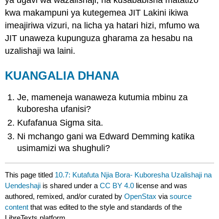
ya ugavi wa wazalishaji, na kusababisha matatizo
kwa makampuni ya kutegemea JIT Lakini ikiwa
imeajiriwa vizuri, na licha ya hatari hizi, mfumo wa
JIT unaweza kupunguza gharama za hesabu na
uzalishaji wa laini.
KUANGALIA DHANA
Je, mameneja wanaweza kutumia mbinu za
kuboresha ufanisi?
Kufafanua Sigma sita.
Ni mchango gani wa Edward Demming katika
usimamizi wa shughuli?
This page titled
10.7: Kutafuta Njia Bora- Kuboresha Uzalishaji na
Uendeshaji
is shared under a
CC BY 4.0
license and was
authored, remixed, and/or curated by
OpenStax
via
source
content
that was edited to the style and standards of the
LibreTexts platform.