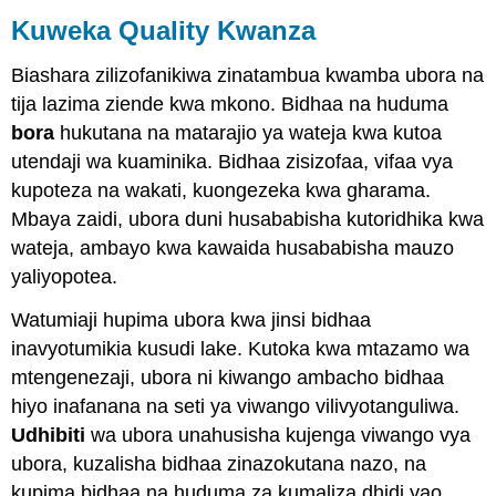
Kuweka Quality Kwanza
Biashara zilizofanikiwa zinatambua kwamba ubora na
tija lazima ziende kwa mkono. Bidhaa na huduma
bora
hukutana na matarajio ya wateja kwa kutoa
utendaji wa kuaminika. Bidhaa zisizofaa, vifaa vya
kupoteza na wakati, kuongezeka kwa gharama.
Mbaya zaidi, ubora duni husababisha kutoridhika kwa
wateja, ambayo kwa kawaida husababisha mauzo
yaliyopotea.
Watumiaji hupima ubora kwa jinsi bidhaa
inavyotumikia kusudi lake. Kutoka kwa mtazamo wa
mtengenezaji, ubora ni kiwango ambacho bidhaa
hiyo inafanana na seti ya viwango vilivyotanguliwa.
Udhibiti
wa ubora unahusisha kujenga viwango vya
ubora, kuzalisha bidhaa zinazokutana nazo, na
kupima bidhaa na huduma za kumaliza dhidi yao.