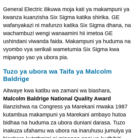
General Electric ilikuwa moja kati ya makampuni ya
kwanza kuanzisha Six Sigma katika shirika. GE
wafanyakazi ni mafunzo katika Six Sigma dhana, na
wachambuzi wengi wanaamini hii imetoa GE
ushindani viwanda faida. Makampuni ya huduma na
vyombo vya serikali wametumia Six Sigma kwa
mipango yao ya ubora pia.
Tuzo ya ubora wa Taifa ya Malcolm
Baldrige
Aitwaye kwa katibu wa zamani wa biashara,
Malcolm Baldrige National Quality Award
ilianzishwa na Congress ya Marekani mwaka 1987
kutambua makampuni ya Marekani ambayo hutoa
bidhaa na huduma za ubora duniani darasa. Tuzo
inakuza ufahamu wa ubora na inaruhusu jumuiya ya