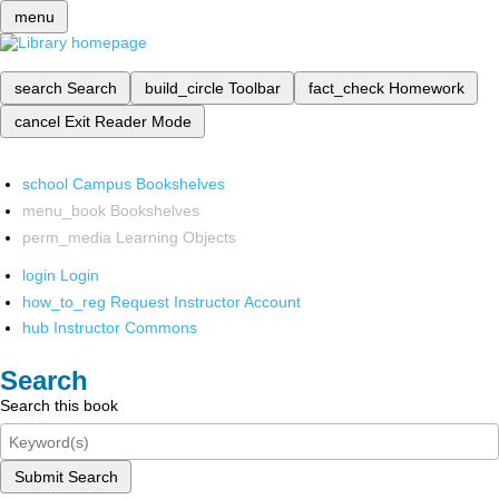
menu
search
Search
build_circle
Toolbar
fact_check
Homework
cancel
Exit Reader Mode
school
Campus Bookshelves
menu_book
Bookshelves
perm_media
Learning Objects
login
Login
how_to_reg
Request Instructor Account
hub
Instructor Commons
Search
Search this book
Submit Search