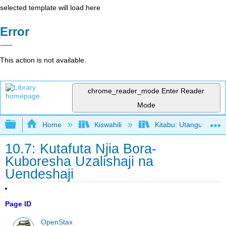
selected template will load here
Error
This action is not available.
chrome_reader_mode
Enter Reader
Mode
Expand/collapse global hierarchy
Home
Kiswahili
Kitabu: Utangulizi wa
10.7: Kutafuta Njia Bora-
Kuboresha Uzalishaji na
Uendeshaji
Page ID
OpenStax