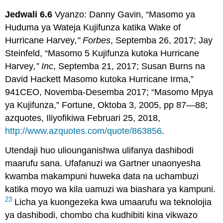
Jedwali
6.6
Vyanzo: Danny Gavin, “Masomo ya
Huduma ya Wateja Kujifunza katika Wake of
Hurricane Harvey
,” Forbes
, Septemba 26, 2017; Jay
Steinfeld, “Masomo 5 Kujifunza kutoka Hurricane
Harvey
,” Inc
, Septemba 21, 2017; Susan Burns na
David Hackett Masomo kutoka Hurricane Irma,”
941CEO, Novemba-Desemba 2017; “Masomo Mpya
ya Kujifunza,” Fortune, Oktoba 3, 2005, pp 87—88;
azquotes, Iliyofikiwa Februari 25, 2018,
http://www.azquotes.com/quote/863856
.
Utendaji huo uliounganishwa ulifanya dashibodi
maarufu sana. Ufafanuzi wa Gartner unaonyesha
kwamba makampuni huweka data na uchambuzi
katika moyo wa kila uamuzi wa biashara ya kampuni.
23
Licha ya kuongezeka kwa umaarufu wa teknolojia
ya dashibodi, chombo cha kudhibiti kina vikwazo