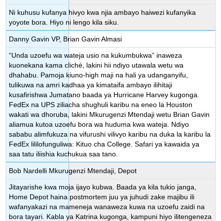
Ni kuhusu kufanya hivyo kwa njia ambayo haiwezi kufanyika
yoyote bora. Hiyo ni lengo kila siku.
Danny Gavin VP, Brian Gavin Almasi
“Unda uzoefu wa wateja usio na kukumbukwa” inaweza
kuonekana kama cliché, lakini hii ndiyo utawala wetu wa
dhahabu. Pamoja kiuno-high maji na hali ya udanganyifu,
tulikuwa na amri kadhaa ya kimataifa ambayo ilihitaji
kusafirishwa Jumatano baada ya Hurricane Harvey kugonga.
FedEx na UPS ziliacha shughuli karibu na eneo la Houston
wakati wa dhoruba, lakini Mkurugenzi Mtendaji wetu Brian Gavin
aliamua kutoa uzoefu bora wa huduma kwa wateja. Ndiyo
sababu alimfukuza na vifurushi vilivyo karibu na duka la karibu la
FedEx lililofunguliwa: Kituo cha College. Safari ya kawaida ya
saa tatu iliishia kuchukua saa tano.
Bob Nardelli Mkurugenzi Mtendaji, Depot
Jitayarishe kwa moja ijayo kubwa. Baada ya kila tukio janga,
Home Depot haina postmortem juu ya juhudi zake majibu ili
wafanyakazi na mameneja wanaweza kuwa na uzoefu zaidi na
bora tayari. Kabla ya Katrina kugonga, kampuni hiyo ilitengeneza