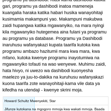
gari, programu ya dashibodi inatoa mameneja
kuangalia haraka katika habari husika wanayohitaji
kusimamia makampuni yao. Makampuni makubwa
zaidi hupangwa katika mgawanyiko, na mara nyingi
kila mgawanyiko hutegemea aina fulani ya programu
au programu ya database. Programu ya Dashibodi
inaruhusu wafanyakazi kupata taarifa kutoka kwa
programu ambazo hazitumii mara kwa mara, kwa
mfano, kutoka kwenye programu inayotumiwa na
mgawanyiko tofauti na wao wenyewe. Muhimu zaidi,
hata hivyo, ni uwezo wa dashibodi kuonyesha
maelezo ya juu-to-dakika na kuruhusu wafanyakazi
kuona taarifa zote wanayohitaji-kama vile data ya
kifedha na utendaji - kwenye skrini moja.
Howard Schultz Mwenyekiti, Star
Jifunze kutokana na mgogoro mmoja kwa wakati mmoja. Baada