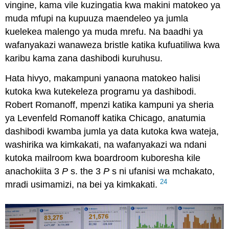
vingine, kama vile kuzingatia kwa makini matokeo ya
muda mfupi na kupuuza maendeleo ya jumla
kuelekea malengo ya muda mrefu. Na baadhi ya
wafanyakazi wanaweza bristle katika kufuatiliwa kwa
karibu kama zana dashibodi kuruhusu.
Hata hivyo, makampuni yanaona matokeo halisi
kutoka kwa kutekeleza programu ya dashibodi.
Robert Romanoff, mpenzi katika kampuni ya sheria
ya Levenfeld Romanoff katika Chicago, anatumia
dashibodi kwamba jumla ya data kutoka kwa wateja,
washirika wa kimkakati, na wafanyakazi wa ndani
kutoka mailroom kwa boardroom kuboresha kile
anachokiita 3
P
s. the 3
P
s ni ufanisi wa mchakato,
24
mradi usimamizi, na bei ya kimkakati.