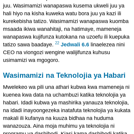
juu. Wasimamizi wanapaswa kusema ukweli juu ya
hali hiyo na kisha kuweka watu bora juu ya kazi ili
kurekebisha tatizo. Wasimamizi wanapaswa kuomba
msaada ikiwa wanahitaji, na hatimaye, mameneja
wanapaswa kujifunza kutokana na uzoefu ili kuepuka
22
tatizo sawa baadaye.
Jedwali 6.6
linaelezea nini
CEO na viongozi wengine walijifunza kuhusu
usimamizi wa mgogoro.
Wasimamizi na Teknolojia ya Habari
Mwelekeo wa pili una athari kubwa kwa mameneja ni
kuenea kwa data na uchambuzi katika teknolojia ya
habari. Idadi kubwa ya mashirika yanauza teknolojia,
na idadi inayoongezeka inatafuta teknolojia ya kukata
makali ili kufanya na kuuza bidhaa na huduma
wanazouza. Aina moja muhimu ya teknolojia ni
programu ya dashibodi. Kiasi kama dashibodi katika