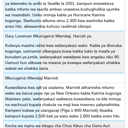
ya tetemeko la ardhi la Seattle la 2001, kampuni imewekeza
katika mfumo wa taarifa ambao unaweza kushughulikia ujumbe
wa maandishi. Usiku mmoja kabla ya Hurricane Katrina
kugonga, Starbucks alituma simu 2,300 kwa washirika katika
eneo hilo, akiwaambia kuhusu rasilimali zilizopo.
Gary Loveman Mkurugenzi Mtendaji, Harrah ya
Kufanya maisha rahisi kwa wafanyakazi wako. Kabla ya dhoruba
kugonga, usimamizi ulitangaza kuwa katika tukio la maafa ya
burudani ya jumla, wafanyakazi watalipwa kwa angalau siku 90.
Uamuzi huo ulikuwa na maana ya kuwapa wafanyakazi uhakika
wakati wa uhakika sana.
Mkurugenzi Mtendaji Marriott
Kuwasiliana kwa ajili ya usalama. Marriott alihamisha mfumo
wake wa barua pepe nje ya New Orleans kabla Katrina kugonga.
Matokeo yake, wafanyakazi waliweza kuwasiliana na kila mmoja
na wachuuzi kupata chakula na maji kwa maeneo yaliyoathirika.
Kampeni kubwa ya utangazaji (Piga 1-800-Marriott) ilisaidia
kampuni kupata 2,500 kati ya watu wake 2,800 katika eneo hilo.
Kocha wa mpira wa kikapu cha Chuo Kikuu cha Geno Auri