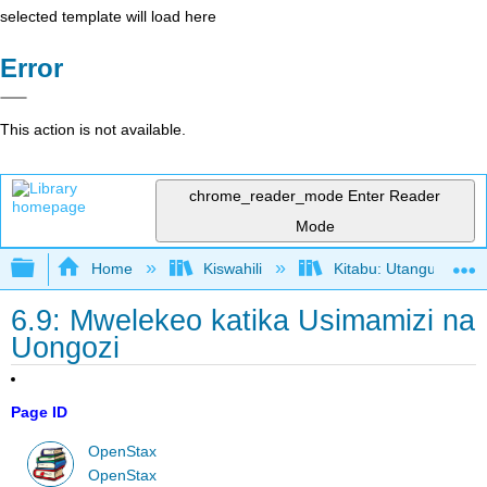
selected template will load here
Error
This action is not available.
chrome_reader_mode
Enter Reader
Mode
Expand/collapse global hierarchy
Home
Kiswahili
Kitabu: Utangulizi wa
6.9: Mwelekeo katika Usimamizi na
Uongozi
Page ID
OpenStax
OpenStax