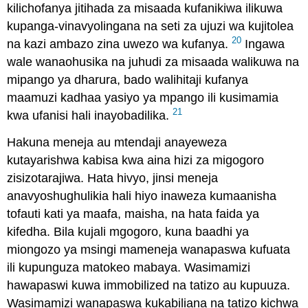
kilichofanya jitihada za misaada kufanikiwa ilikuwa
kupanga-vinavyolingana na seti za ujuzi wa kujitolea
20
na kazi ambazo zina uwezo wa kufanya.
Ingawa
wale wanaohusika na juhudi za misaada walikuwa na
mipango ya dharura, bado walihitaji kufanya
maamuzi kadhaa yasiyo ya mpango ili kusimamia
21
kwa ufanisi hali inayobadilika.
Hakuna meneja au mtendaji anayeweza
kutayarishwa kabisa kwa aina hizi za migogoro
zisizotarajiwa. Hata hivyo, jinsi meneja
anavyoshughulikia hali hiyo inaweza kumaanisha
tofauti kati ya maafa, maisha, na hata faida ya
kifedha. Bila kujali mgogoro, kuna baadhi ya
miongozo ya msingi mameneja wanapaswa kufuata
ili kupunguza matokeo mabaya. Wasimamizi
hawapaswi kuwa immobilized na tatizo au kupuuza.
Wasimamizi wanapaswa kukabiliana na tatizo kichwa