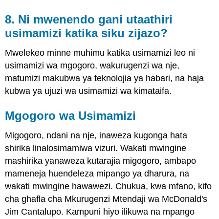
8. Ni mwenendo gani utaathiri
usimamizi katika siku zijazo?
Mwelekeo minne muhimu katika usimamizi leo ni
usimamizi wa mgogoro, wakurugenzi wa nje,
matumizi makubwa ya teknolojia ya habari, na haja
kubwa ya ujuzi wa usimamizi wa kimataifa.
Mgogoro wa Usimamizi
Migogoro, ndani na nje, inaweza kugonga hata
shirika linalosimamiwa vizuri. Wakati mwingine
mashirika yanaweza kutarajia migogoro, ambapo
mameneja huendeleza mipango ya dharura, na
wakati mwingine hawawezi. Chukua, kwa mfano, kifo
cha ghafla cha Mkurugenzi Mtendaji wa McDonald's
Jim Cantalupo. Kampuni hiyo ilikuwa na mpango