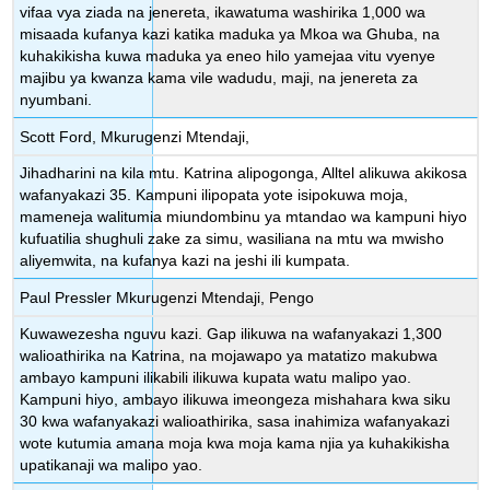
vifaa vya ziada na jenereta, ikawatuma washirika 1,000 wa
misaada kufanya kazi katika maduka ya Mkoa wa Ghuba, na
kuhakikisha kuwa maduka ya eneo hilo yamejaa vitu vyenye
majibu ya kwanza kama vile wadudu, maji, na jenereta za
nyumbani.
Scott Ford, Mkurugenzi Mtendaji,
Jihadharini na kila mtu. Katrina alipogonga, Alltel alikuwa akikosa
wafanyakazi 35. Kampuni ilipopata yote isipokuwa moja,
mameneja walitumia miundombinu ya mtandao wa kampuni hiyo
kufuatilia shughuli zake za simu, wasiliana na mtu wa mwisho
aliyemwita, na kufanya kazi na jeshi ili kumpata.
Paul Pressler Mkurugenzi Mtendaji, Pengo
Kuwawezesha nguvu kazi. Gap ilikuwa na wafanyakazi 1,300
walioathirika na Katrina, na mojawapo ya matatizo makubwa
ambayo kampuni ilikabili ilikuwa kupata watu malipo yao.
Kampuni hiyo, ambayo ilikuwa imeongeza mishahara kwa siku
30 kwa wafanyakazi walioathirika, sasa inahimiza wafanyakazi
wote kutumia amana moja kwa moja kama njia ya kuhakikisha
upatikanaji wa malipo yao.