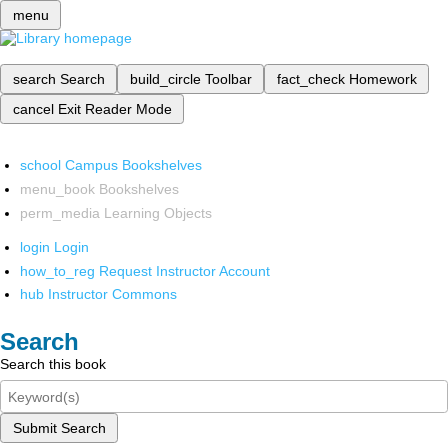
menu
search
Search
build_circle
Toolbar
fact_check
Homework
cancel
Exit Reader Mode
school
Campus Bookshelves
menu_book
Bookshelves
perm_media
Learning Objects
login
Login
how_to_reg
Request Instructor Account
hub
Instructor Commons
Search
Search this book
Submit Search