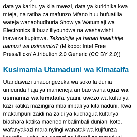
data ya karibu ya kila mwezi, data ya kuridhika kwa
mteja, na ratiba za mafunzo Mfano huu hufuatilia
wateja wanaohudhuria Show ya Watumiaji wa
Electronics ili buzz iliyoundwa na washawishi
inaweza kupimwa.
Teknolojia ya habari inaathirije
uamuzi wa usimamizi?
(Mikopo: Intel Free
Press/flickr/ Attribution 2.0 Generic (CC BY 2.0))
Kusimamia Utamaduni wa Kimataifa
Utandawazi unaoongezeka wa soko la dunia
umeunda haja ya mameneja ambao wana
ujuzi wa
usimamizi wa kimataifa
, yaani, uwezo wa kufanya
kazi katika mazingira mbalimbali ya kitamaduni. Kwa
makampuni zaidi na zaidi ya kuchagua kufanya
biashara katika maeneo mbalimbali duniani kote,
wafanyakazi mara nyingi wanatakiwa kujifunza