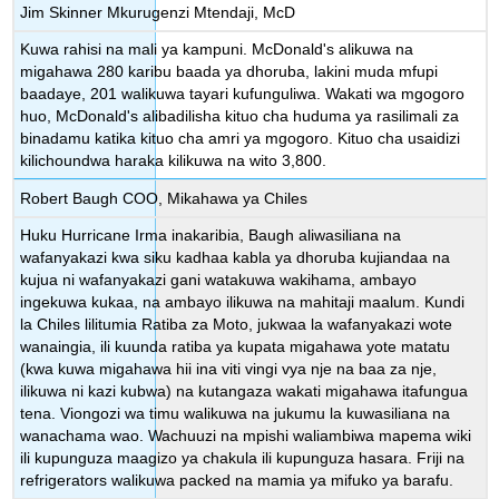
Jim Skinner Mkurugenzi Mtendaji, McD
Kuwa rahisi na mali ya kampuni. McDonald's alikuwa na
migahawa 280 karibu baada ya dhoruba, lakini muda mfupi
baadaye, 201 walikuwa tayari kufunguliwa. Wakati wa mgogoro
huo, McDonald's alibadilisha kituo cha huduma ya rasilimali za
binadamu katika kituo cha amri ya mgogoro. Kituo cha usaidizi
kilichoundwa haraka kilikuwa na wito 3,800.
Robert Baugh COO, Mikahawa ya Chiles
Huku Hurricane Irma inakaribia, Baugh aliwasiliana na
wafanyakazi kwa siku kadhaa kabla ya dhoruba kujiandaa na
kujua ni wafanyakazi gani watakuwa wakihama, ambayo
ingekuwa kukaa, na ambayo ilikuwa na mahitaji maalum. Kundi
la Chiles lilitumia Ratiba za Moto, jukwaa la wafanyakazi wote
wanaingia, ili kuunda ratiba ya kupata migahawa yote matatu
(kwa kuwa migahawa hii ina viti vingi vya nje na baa za nje,
ilikuwa ni kazi kubwa) na kutangaza wakati migahawa itafungua
tena. Viongozi wa timu walikuwa na jukumu la kuwasiliana na
wanachama wao. Wachuuzi na mpishi waliambiwa mapema wiki
ili kupunguza maagizo ya chakula ili kupunguza hasara. Friji na
refrigerators walikuwa packed na mamia ya mifuko ya barafu.