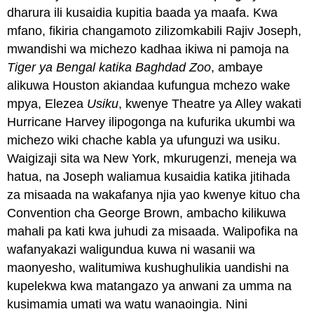
dharura ili kusaidia kupitia baada ya maafa. Kwa
mfano, fikiria changamoto zilizomkabili Rajiv Joseph,
mwandishi wa michezo kadhaa ikiwa ni pamoja na
Tiger ya Bengal katika Baghdad Zoo
, ambaye
alikuwa Houston akiandaa kufungua mchezo wake
mpya, Elezea
Usiku
, kwenye Theatre ya Alley wakati
Hurricane Harvey ilipogonga na kufurika ukumbi wa
michezo wiki chache kabla ya ufunguzi wa usiku.
Waigizaji sita wa New York, mkurugenzi, meneja wa
hatua, na Joseph waliamua kusaidia katika jitihada
za misaada na wakafanya njia yao kwenye kituo cha
Convention cha George Brown, ambacho kilikuwa
mahali pa kati kwa juhudi za misaada. Walipofika na
wafanyakazi waligundua kuwa ni wasanii wa
maonyesho, walitumiwa kushughulikia uandishi na
kupelekwa kwa matangazo ya anwani za umma na
kusimamia umati wa watu wanaoingia. Nini