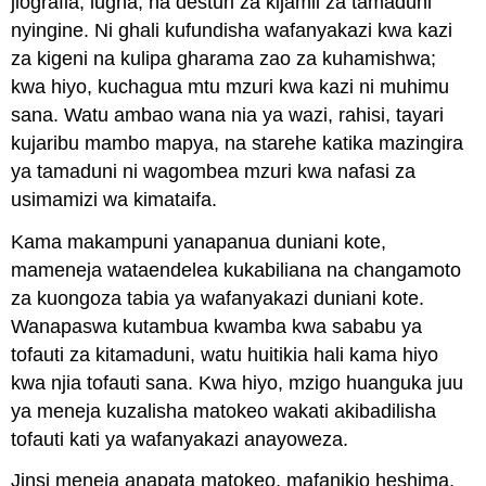
jiografia, lugha, na desturi za kijamii za tamaduni
nyingine. Ni ghali kufundisha wafanyakazi kwa kazi
za kigeni na kulipa gharama zao za kuhamishwa;
kwa hiyo, kuchagua mtu mzuri kwa kazi ni muhimu
sana. Watu ambao wana nia ya wazi, rahisi, tayari
kujaribu mambo mapya, na starehe katika mazingira
ya tamaduni ni wagombea mzuri kwa nafasi za
usimamizi wa kimataifa.
Kama makampuni yanapanua duniani kote,
mameneja wataendelea kukabiliana na changamoto
za kuongoza tabia ya wafanyakazi duniani kote.
Wanapaswa kutambua kwamba kwa sababu ya
tofauti za kitamaduni, watu huitikia hali kama hiyo
kwa njia tofauti sana. Kwa hiyo, mzigo huanguka juu
ya meneja kuzalisha matokeo wakati akibadilisha
tofauti kati ya wafanyakazi anayoweza.
Jinsi meneja anapata matokeo, mafanikio heshima,