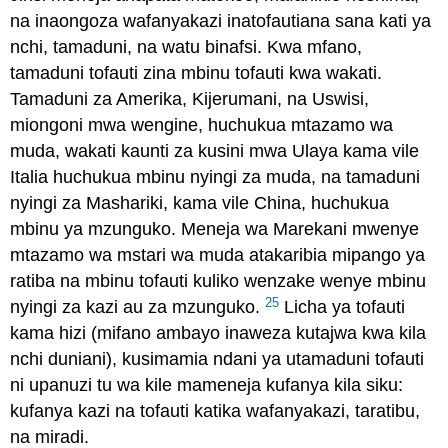
na inaongoza wafanyakazi inatofautiana sana kati ya
nchi, tamaduni, na watu binafsi. Kwa mfano,
tamaduni tofauti zina mbinu tofauti kwa wakati.
Tamaduni za Amerika, Kijerumani, na Uswisi,
miongoni mwa wengine, huchukua mtazamo wa
muda, wakati kaunti za kusini mwa Ulaya kama vile
Italia huchukua mbinu nyingi za muda, na tamaduni
nyingi za Mashariki, kama vile China, huchukua
mbinu ya mzunguko. Meneja wa Marekani mwenye
mtazamo wa mstari wa muda atakaribia mipango ya
ratiba na mbinu tofauti kuliko wenzake wenye mbinu
25
nyingi za kazi au za mzunguko.
Licha ya tofauti
kama hizi (mifano ambayo inaweza kutajwa kwa kila
nchi duniani), kusimamia ndani ya utamaduni tofauti
ni upanuzi tu wa kile mameneja kufanya kila siku:
kufanya kazi na tofauti katika wafanyakazi, taratibu,
na miradi.