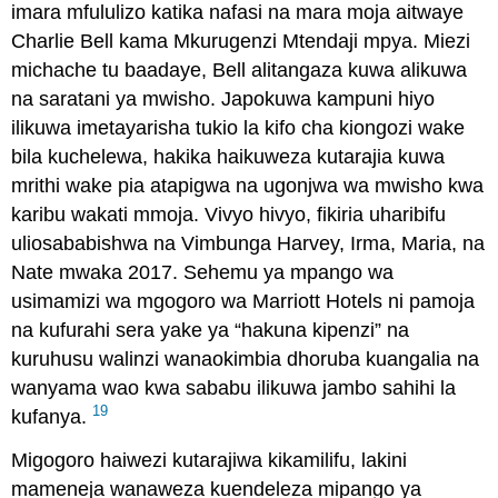
imara mfululizo katika nafasi na mara moja aitwaye
Charlie Bell kama Mkurugenzi Mtendaji mpya. Miezi
michache tu baadaye, Bell alitangaza kuwa alikuwa
na saratani ya mwisho. Japokuwa kampuni hiyo
ilikuwa imetayarisha tukio la kifo cha kiongozi wake
bila kuchelewa, hakika haikuweza kutarajia kuwa
mrithi wake pia atapigwa na ugonjwa wa mwisho kwa
karibu wakati mmoja. Vivyo hivyo, fikiria uharibifu
uliosababishwa na Vimbunga Harvey, Irma, Maria, na
Nate mwaka 2017. Sehemu ya mpango wa
usimamizi wa mgogoro wa Marriott Hotels ni pamoja
na kufurahi sera yake ya “hakuna kipenzi” na
kuruhusu walinzi wanaokimbia dhoruba kuangalia na
wanyama wao kwa sababu ilikuwa jambo sahihi la
19
kufanya.
Migogoro haiwezi kutarajiwa kikamilifu, lakini
mameneja wanaweza kuendeleza mipango ya