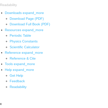
Readability
Downloads
expand_more
Download Page (PDF)
Download Full Book (PDF)
Resources
expand_more
Periodic Table
Physics Constants
Scientific Calculator
Reference
expand_more
Reference & Cite
Tools
expand_more
Help
expand_more
Get Help
Feedback
Readability
x