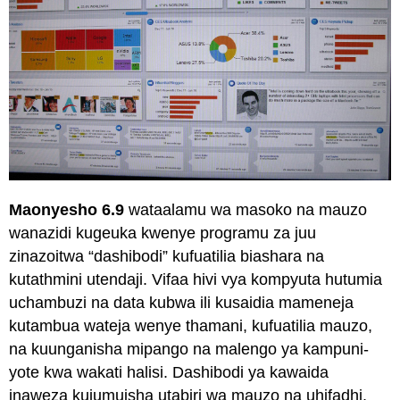
Maonyesho
6.9
wataalamu wa masoko na mauzo
wanazidi kugeuka kwenye programu za juu
zinazoitwa “dashibodi” kufuatilia biashara na
kutathmini utendaji. Vifaa hivi vya kompyuta hutumia
uchambuzi na data kubwa ili kusaidia mameneja
kutambua wateja wenye thamani, kufuatilia mauzo,
na kuunganisha mipango na malengo ya kampuni-
yote kwa wakati halisi. Dashibodi ya kawaida
inaweza kujumuisha utabiri wa mauzo na uhifadhi,