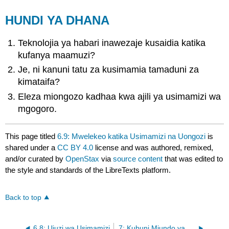
HUNDI YA DHANA
Teknolojia ya habari inawezaje kusaidia katika
kufanya maamuzi?
Je, ni kanuni tatu za kusimamia tamaduni za
kimataifa?
Eleza miongozo kadhaa kwa ajili ya usimamizi wa
mgogoro.
This page titled
6.9: Mwelekeo katika Usimamizi na Uongozi
is
shared under a
CC BY 4.0
license and was authored, remixed,
and/or curated by
OpenStax
via
source content
that was edited to
the style and standards of the LibreTexts platform.
Back to top
6.8: Ujuzi wa Usimamizi
7: Kubuni Miundo ya Shirika