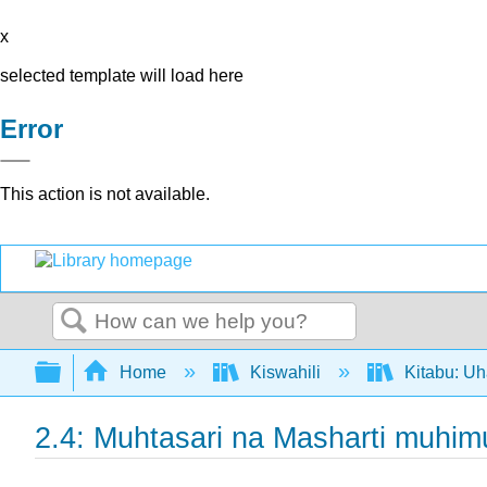
x
selected template will load here
Error
This action is not available.
Search
Expand/collapse global hierarchy
Home
Kiswahili
Kitabu: Uh
2.4: Muhtasari na Masharti muhim