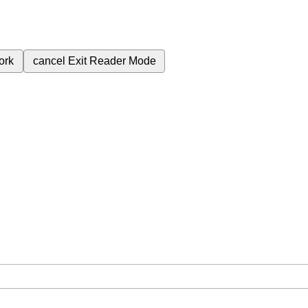
ork
cancel
Exit Reader Mode