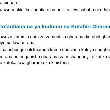
a bidhaa.
we makini kuzingatia aina husika kwa sababu ni ndani
tofautiana na ya kudumu na Kutabiri Ghar
aweza kutumia data za zamani za gharama kutabiri ghar
i nyuma kwa mraba.
 uchunguzi ili kuamua kama uhusiano kati ya shughuli
ya mraba hutenganisha gharama za mchanganyiko katika vi
 kutoka kwa gharama za kihistoria.