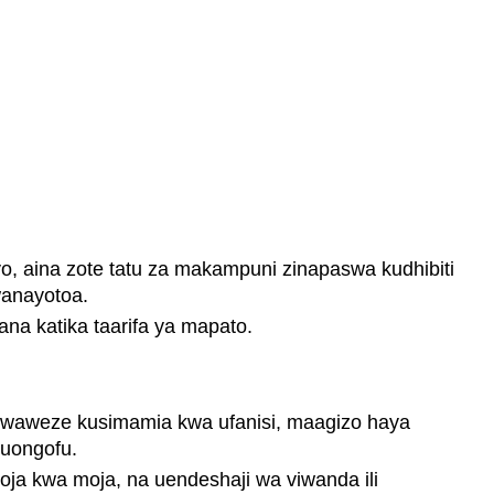
yo, aina zote tatu za makampuni zinapaswa kudhibiti
wanayotoa.
ana katika taarifa ya mapato.
a waweze kusimamia kwa ufanisi, maagizo haya
 uongofu.
ja kwa moja, na uendeshaji wa viwanda ili