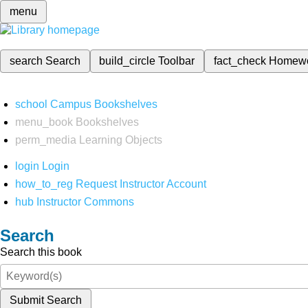
menu
search
Search
build_circle
Toolbar
fact_check
Homew
school
Campus Bookshelves
menu_book
Bookshelves
perm_media
Learning Objects
login
Login
how_to_reg
Request Instructor Account
hub
Instructor Commons
Search
Search this book
Submit Search