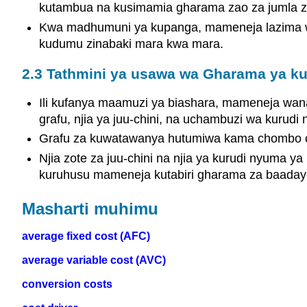
kutambua na kusimamia gharama zao za jumla z
Kwa madhumuni ya kupanga, mameneja lazima wa
kudumu zinabaki mara kwa mara.
2.3 Tathmini ya usawa wa Gharama ya ku
Ili kufanya maamuzi ya biashara, mameneja wan
grafu, njia ya juu-chini, na uchambuzi wa kurud
Grafu za kuwatawanya hutumiwa kama chombo cha
Njia zote za juu-chini na njia ya kurudi nyuma 
kuruhusu mameneja kutabiri gharama za baadaye
Masharti muhimu
average fixed cost (AFC)
average variable cost (AVC)
conversion costs