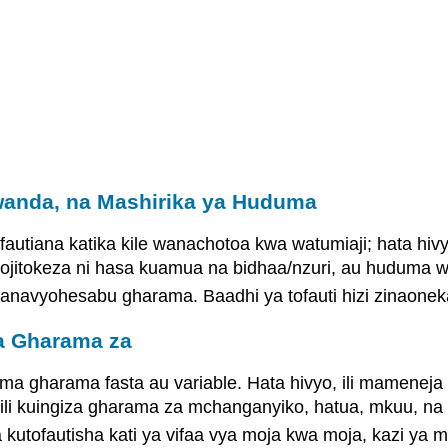
iwanda, na Mashirika ya Huduma
autiana katika kile wanachotoa kwa watumiaji; hata hiv
yojitokeza ni hasa kuamua na bidhaa/nzuri, au huduma 
 wanavyohesabu gharama. Baadhi ya tofauti hizi zinaonek
za Gharama za
a gharama fasta au variable. Hata hivyo, ili mamenej
 ili kuingiza gharama za mchanganyiko, hatua, mkuu, na
ofautisha kati ya vifaa vya moja kwa moja, kazi ya mo