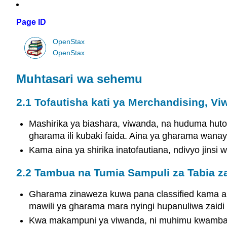
Page ID
OpenStax
OpenStax
Muhtasari wa sehemu
2.1 Tofautisha kati ya Merchandising, V
Mashirika ya biashara, viwanda, na huduma hutof
gharama ili kubaki faida. Aina ya gharama wana
Kama aina ya shirika inatofautiana, ndivyo jinsi
2.2 Tambua na Tumia Sampuli za Tabia 
Gharama zinaweza kuwa pana classified kama am
mawili ya gharama mara nyingi hupanuliwa zaidi
Kwa makampuni ya viwanda, ni muhimu kwamba kut