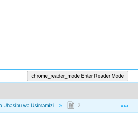
chrome_reader_mode
Enter Reader Mode
Exp
ya Uhasibu wa Usimamizi
2.4: Muhtasari na Masharti