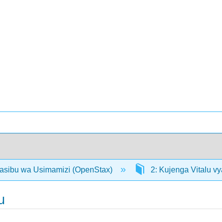
asibu wa Usimamizi (OpenStax)
2: Kujenga Vitalu v
u