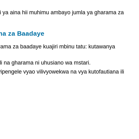
 ya aina hii muhimu ambayo jumla ya gharama za
ama za Baadaye
ama za baadaye kuajiri mbinu tatu: kutawanya
 na gharama ni uhusiano wa mstari.
pengele vyao vilivyowekwa na vya kutofautiana ili