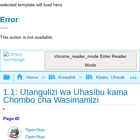
selected template will load here
Error
This action is not available.
chrome_reader_mode
Enter Reader
Mode
Expand/collapse global hierarchy
Home
Kiswahili
Kitabu: Uhasibu wa U
1.1: Utangulizi wa Uhasibu kama
Chombo cha Wasimamizi
Page ID
OpenStax
OpenStax