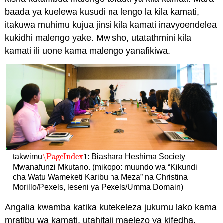
baada ya kuelewa kusudi na lengo la kila kamati,
itakuwa muhimu kujua jinsi kila kamati inavyoendelea
kukidhi malengo yake. Mwisho, utatathmini kila
kamati ili uone kama malengo yanafikiwa.
\PageIndex
1
takwimu
: Biashara Heshima Society
\PageIndex
1
Mwanafunzi Mkutano. (mikopo: muundo wa “Kikundi
cha Watu Wameketi Karibu na Meza” na Christina
Morillo/Pexels, leseni ya Pexels/Umma Domain)
Angalia kwamba katika kutekeleza jukumu lako kama
mratibu wa kamati, utahitaji maelezo ya kifedha,