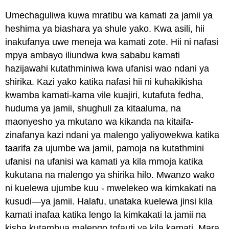
Umechaguliwa kuwa mratibu wa kamati za jamii ya
heshima ya biashara ya shule yako. Kwa asili, hii
inakufanya uwe meneja wa kamati zote. Hii ni nafasi
mpya ambayo iliundwa kwa sababu kamati
hazijawahi kutathminiwa kwa ufanisi wao ndani ya
shirika. Kazi yako katika nafasi hii ni kuhakikisha
kwamba kamati-kama vile kuajiri, kutafuta fedha,
huduma ya jamii, shughuli za kitaaluma, na
maonyesho ya mkutano wa kikanda na kitaifa-
zinafanya kazi ndani ya malengo yaliyowekwa katika
taarifa za ujumbe wa jamii, pamoja na kutathmini
ufanisi na ufanisi wa kamati ya kila mmoja katika
kukutana na malengo ya shirika hilo. Mwanzo wako
ni kuelewa ujumbe kuu - mwelekeo wa kimkakati na
kusudi—ya jamii. Halafu, unataka kuelewa jinsi kila
kamati inafaa katika lengo la kimkakati la jamii na
kisha kutambua malengo tofauti ya kila kamati. Mara