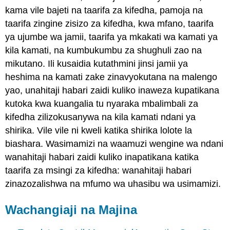
kama vile bajeti na taarifa za kifedha, pamoja na
taarifa zingine zisizo za kifedha, kwa mfano, taarifa
ya ujumbe wa jamii, taarifa ya mkakati wa kamati ya
kila kamati, na kumbukumbu za shughuli zao na
mikutano. Ili kusaidia kutathmini jinsi jamii ya
heshima na kamati zake zinavyokutana na malengo
yao, unahitaji habari zaidi kuliko inaweza kupatikana
kutoka kwa kuangalia tu nyaraka mbalimbali za
kifedha zilizokusanywa na kila kamati ndani ya
shirika. Vile vile ni kweli katika shirika lolote la
biashara. Wasimamizi na waamuzi wengine wa ndani
wanahitaji habari zaidi kuliko inapatikana katika
taarifa za msingi za kifedha: wanahitaji habari
zinazozalishwa na mfumo wa uhasibu wa usimamizi.
Wachangiaji na Majina