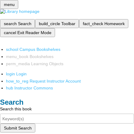
menu
search
Search
build_circle
Toolbar
fact_check
Homework
cancel
Exit Reader Mode
school
Campus Bookshelves
menu_book
Bookshelves
perm_media
Learning Objects
login
Login
how_to_reg
Request Instructor Account
hub
Instructor Commons
Search
Search this book
Submit Search