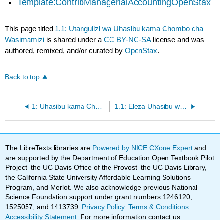
Template:ContribManagerialAccountingOpenStax
This page titled
1.1: Utangulizi wa Uhasibu kama Chombo cha
Wasimamizi
is shared under a
CC BY-NC-SA
license and was
authored, remixed, and/or curated by
OpenStax
.
Back to top
1: Uhasibu kama Chombo cha Wasimamizi
1.1: Eleza Uhasibu wa Usimamizi na Kutambua Majukumu Matatu ya Msingi ya Usimamizi
The LibreTexts libraries are
Powered by NICE CXone Expert
and
are supported by the Department of Education Open Textbook Pilot
Project, the UC Davis Office of the Provost, the UC Davis Library,
the California State University Affordable Learning Solutions
Program, and Merlot. We also acknowledge previous National
Science Foundation support under grant numbers 1246120,
1525057, and 1413739.
Privacy Policy
.
Terms & Conditions
.
Accessibility Statement
. For more information contact us