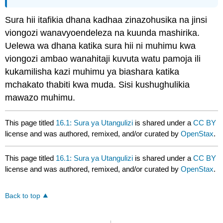
Sura hii itafikia dhana kadhaa zinazohusika na jinsi
viongozi wanavyoendeleza na kuunda mashirika.
Uelewa wa dhana katika sura hii ni muhimu kwa
viongozi ambao wanahitaji kuvuta watu pamoja ili
kukamilisha kazi muhimu ya biashara katika
mchakato thabiti kwa muda. Sisi kushughulikia
mawazo muhimu.
This page titled
16.1: Sura ya Utangulizi
is shared under a
CC BY
license and was authored, remixed, and/or curated by
OpenStax
.
This page titled
16.1: Sura ya Utangulizi
is shared under a
CC BY
license and was authored, remixed, and/or curated by
OpenStax
.
Back to top