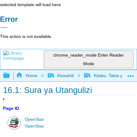
selected template will load here
Error
This action is not available.
chrome_reader_mode
Enter Reader
Mode
Expand/collapse global hierarchy
Home
Kiswahili
Kitabu: Tabia ya Shir
16.1: Sura ya Utangulizi
Page ID
OpenStax
OpenStax