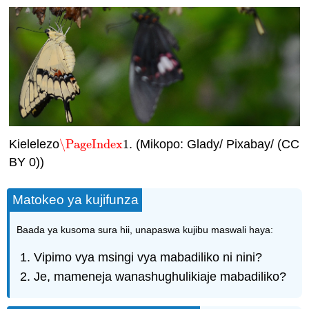
Kielelezo
\PageIndex
1
. (Mikopo: Glady/ Pixabay/ (CC
\PageIndex
1
BY 0))
Matokeo ya kujifunza
Baada ya kusoma sura hii, unapaswa kujibu maswali haya:
Vipimo vya msingi vya mabadiliko ni nini?
Je, mameneja wanashughulikiaje mabadiliko?