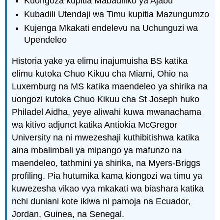
Kuongoza kupitia Mabadiliko ya Ajabu
Kubadili Utendaji wa Timu kupitia Mazungumzo
Kujenga Mkakati endelevu na Uchunguzi wa
Upendeleo
Historia yake ya elimu inajumuisha BS katika
elimu kutoka Chuo Kikuu cha Miami, Ohio na
Luxemburg na MS katika maendeleo ya shirika na
uongozi kutoka Chuo Kikuu cha St Joseph huko
Philadel Aidha, yeye aliwahi kuwa mwanachama
wa kitivo adjunct katika Antiokia McGregor
University na ni mwezeshaji kuthibitishwa katika
aina mbalimbali ya mipango ya mafunzo na
maendeleo, tathmini ya shirika, na Myers-Briggs
profiling. Pia hutumika kama kiongozi wa timu ya
kuwezesha vikao vya mkakati wa biashara katika
nchi duniani kote ikiwa ni pamoja na Ecuador,
Jordan, Guinea, na Senegal.