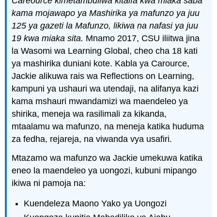
Careource kimetambuliwa kitaifa kwa miaka saba
kama mojawapo ya Mashirika ya mafunzo ya juu
125 ya gazeti la Mafunzo, likiwa na nafasi ya juu
19 kwa miaka sita.
Mnamo 2017, CSU iliitwa jina
la Wasomi wa Learning Global, cheo cha 18 kati
ya mashirika duniani kote. Kabla ya Carource,
Jackie alikuwa rais wa Reflections on Learning,
kampuni ya ushauri wa utendaji, na alifanya kazi
kama mshauri mwandamizi wa maendeleo ya
shirika, meneja wa rasilimali za kikanda,
mtaalamu wa mafunzo, na meneja katika huduma
za fedha, rejareja, na viwanda vya usafiri.
Mtazamo wa mafunzo wa Jackie umekuwa katika
eneo la maendeleo ya uongozi, kubuni mipango
ikiwa ni pamoja na:
Kuendeleza Maono Yako ya Uongozi