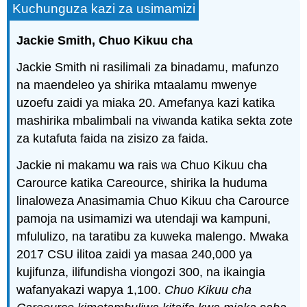
Kuchunguza kazi za usimamizi
Jackie Smith, Chuo Kikuu cha
Jackie Smith ni rasilimali za binadamu, mafunzo
na maendeleo ya shirika mtaalamu mwenye
uzoefu zaidi ya miaka 20. Amefanya kazi katika
mashirika mbalimbali na viwanda katika sekta zote
za kutafuta faida na zisizo za faida.
Jackie ni makamu wa rais wa Chuo Kikuu cha
Carource katika Careource, shirika la huduma
linaloweza Anasimamia Chuo Kikuu cha Carource
pamoja na usimamizi wa utendaji wa kampuni,
mfululizo, na taratibu za kuweka malengo. Mwaka
2017 CSU ilitoa zaidi ya masaa 240,000 ya
kujifunza, ilifundisha viongozi 300, na ikaingia
wafanyakazi wapya 1,100.
Chuo Kikuu cha