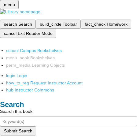
menu
search
Search
build_circle
Toolbar
fact_check
Homework
cancel
Exit Reader Mode
school
Campus Bookshelves
menu_book
Bookshelves
perm_media
Learning Objects
login
Login
how_to_reg
Request Instructor Account
hub
Instructor Commons
Search
Search this book
Submit Search