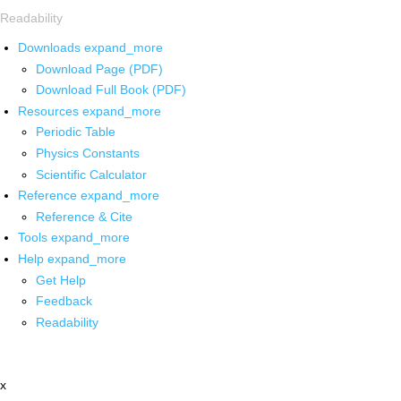
Readability
Downloads
expand_more
Download Page (PDF)
Download Full Book (PDF)
Resources
expand_more
Periodic Table
Physics Constants
Scientific Calculator
Reference
expand_more
Reference & Cite
Tools
expand_more
Help
expand_more
Get Help
Feedback
Readability
x