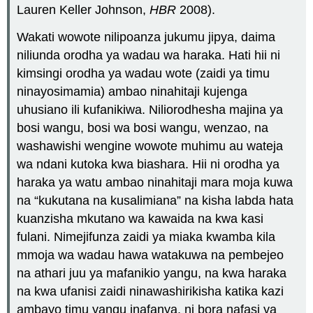
Lauren Keller Johnson,
HBR
2008).
Wakati wowote nilipoanza jukumu jipya, daima
niliunda orodha ya wadau wa haraka. Hati hii ni
kimsingi orodha ya wadau wote (zaidi ya timu
ninayosimamia) ambao ninahitaji kujenga
uhusiano ili kufanikiwa. Niliorodhesha majina ya
bosi wangu, bosi wa bosi wangu, wenzao, na
washawishi wengine wowote muhimu au wateja
wa ndani kutoka kwa biashara. Hii ni orodha ya
haraka ya watu ambao ninahitaji mara moja kuwa
na “kukutana na kusalimiana” na kisha labda hata
kuanzisha mkutano wa kawaida na kwa kasi
fulani. Nimejifunza zaidi ya miaka kwamba kila
mmoja wa wadau hawa watakuwa na pembejeo
na athari juu ya mafanikio yangu, na kwa haraka
na kwa ufanisi zaidi ninawashirikisha katika kazi
ambayo timu yangu inafanya, ni bora nafasi ya