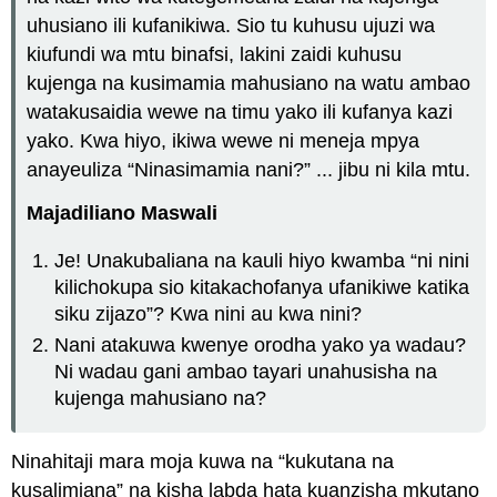
uhusiano ili kufanikiwa. Sio tu kuhusu ujuzi wa
kiufundi wa mtu binafsi, lakini zaidi kuhusu
kujenga na kusimamia mahusiano na watu ambao
watakusaidia wewe na timu yako ili kufanya kazi
yako. Kwa hiyo, ikiwa wewe ni meneja mpya
anayeuliza “Ninasimamia nani?” ... jibu ni kila mtu.
Majadiliano Maswali
Je! Unakubaliana na kauli hiyo kwamba “ni nini
kilichokupa sio kitakachofanya ufanikiwe katika
siku zijazo”? Kwa nini au kwa nini?
Nani atakuwa kwenye orodha yako ya wadau?
Ni wadau gani ambao tayari unahusisha na
kujenga mahusiano na?
Ninahitaji mara moja kuwa na “kukutana na
kusalimiana” na kisha labda hata kuanzisha mkutano