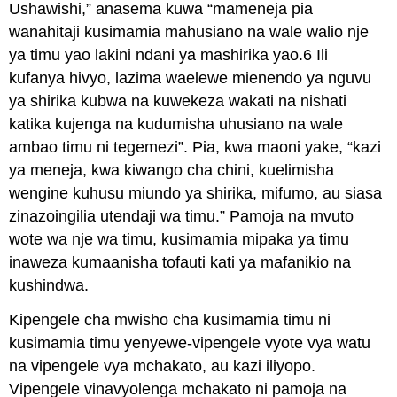
Ushawishi,” anasema kuwa “mameneja pia
wanahitaji kusimamia mahusiano na wale walio nje
ya timu yao lakini ndani ya mashirika yao.6 Ili
kufanya hivyo, lazima waelewe mienendo ya nguvu
ya shirika kubwa na kuwekeza wakati na nishati
katika kujenga na kudumisha uhusiano na wale
ambao timu ni tegemezi”. Pia, kwa maoni yake, “kazi
ya meneja, kwa kiwango cha chini, kuelimisha
wengine kuhusu miundo ya shirika, mifumo, au siasa
zinazoingilia utendaji wa timu.” Pamoja na mvuto
wote wa nje wa timu, kusimamia mipaka ya timu
inaweza kumaanisha tofauti kati ya mafanikio na
kushindwa.
Kipengele cha mwisho cha kusimamia timu ni
kusimamia timu yenyewe-vipengele vyote vya watu
na vipengele vya mchakato, au kazi iliyopo.
Vipengele vinavyolenga mchakato ni pamoja na