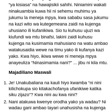
“ya kisiasa” na hawajisikii sahihi. Niniamini wakati
ninakuambia kuwa hii ni sehemu muhimu ya
jukumu la meneja mpya, kwa sababu sasa jukumu
na kazi wito wa kutegemeana zaidi na kujenga
uhusiano ili kufanikiwa. Sio tu kuhusu ujuzi wa
kiufundi wa mtu binafsi, lakini zaidi kuhusu
kujenga na kusimamia mahusiano na watu ambao
watakusaidia wewe na timu yako ili kufanya kazi
yako. Kwa hiyo, ikiwa wewe ni meneja mpya
anayeuliza “Ninasimamia nani?” ... jibu ni kila mtu.
Majadiliano Maswali
Je! Unakubaliana na kauli hiyo kwamba “ni nini
kilichokupa sio kitakachofanya ufanikiwe katika
siku zijazo”? Kwa nini au kwa nini?
Nani atakuwa kwenye orodha yako ya wadau? Ni
wadau gani ambao tayari unahusisha na kujenga