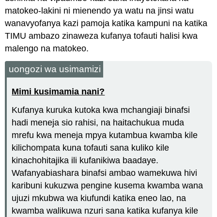
matokeo-lakini ni mienendo ya watu na jinsi watu
wanavyofanya kazi pamoja katika kampuni na katika
TIMU ambazo zinaweza kufanya tofauti halisi kwa
malengo na matokeo.
uongozi wa usimamizi
Mimi kusimamia nani?
Kufanya kuruka kutoka kwa mchangiaji binafsi
hadi meneja sio rahisi, na haitachukua muda
mrefu kwa meneja mpya kutambua kwamba kile
kilichompata kuna tofauti sana kuliko kile
kinachohitajika ili kufanikiwa baadaye.
Wafanyabiashara binafsi ambao wamekuwa hivi
karibuni kukuzwa pengine kusema kwamba wana
ujuzi mkubwa wa kiufundi katika eneo lao, na
kwamba walikuwa nzuri sana katika kufanya kile