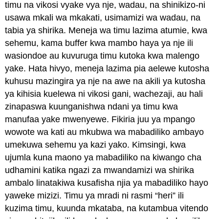
timu na vikosi vyake vya nje, wadau, na shinikizo-ni
usawa mkali wa mkakati, usimamizi wa wadau, na
tabia ya shirika. Meneja wa timu lazima atumie, kwa
sehemu, kama buffer kwa mambo haya ya nje ili
wasiondoe au kuvuruga timu kutoka kwa malengo
yake. Hata hivyo, meneja lazima pia aelewe kutosha
kuhusu mazingira ya nje na awe na akili ya kutosha
ya kihisia kuelewa ni vikosi gani, wachezaji, au hali
zinapaswa kuunganishwa ndani ya timu kwa
manufaa yake mwenyewe. Fikiria juu ya mpango
wowote wa kati au mkubwa wa mabadiliko ambayo
umekuwa sehemu ya kazi yako. Kimsingi, kwa
ujumla kuna maono ya mabadiliko na kiwango cha
udhamini katika ngazi za mwandamizi wa shirika
ambalo linatakiwa kusafisha njia ya mabadiliko hayo
yaweke mizizi. Timu ya mradi ni rasmi “heri” ili
kuzima timu, kuunda mkataba, na kutambua vitendo