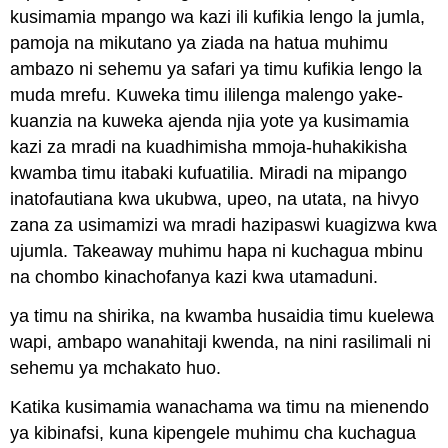
kusimamia mpango wa kazi ili kufikia lengo la jumla,
pamoja na mikutano ya ziada na hatua muhimu
ambazo ni sehemu ya safari ya timu kufikia lengo la
muda mrefu. Kuweka timu ililenga malengo yake-
kuanzia na kuweka ajenda njia yote ya kusimamia
kazi za mradi na kuadhimisha mmoja-huhakikisha
kwamba timu itabaki kufuatilia. Miradi na mipango
inatofautiana kwa ukubwa, upeo, na utata, na hivyo
zana za usimamizi wa mradi hazipaswi kuagizwa kwa
ujumla. Takeaway muhimu hapa ni kuchagua mbinu
na chombo kinachofanya kazi kwa utamaduni.
ya timu na shirika, na kwamba husaidia timu kuelewa
wapi, ambapo wanahitaji kwenda, na nini rasilimali ni
sehemu ya mchakato huo.
Katika kusimamia wanachama wa timu na mienendo
ya kibinafsi, kuna kipengele muhimu cha kuchagua