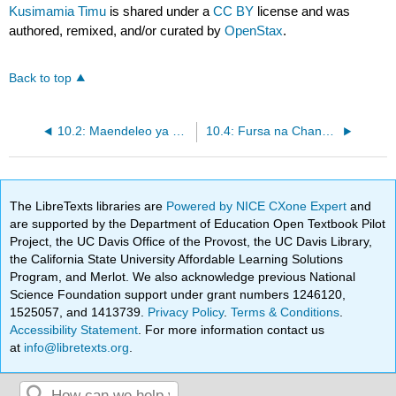
Kusimamia Timu
is shared under a
CC BY
license and was
authored, remixed, and/or curated by
OpenStax
.
Back to top
10.2: Maendeleo ya Timu Zaidi ya Muda
10.4: Fursa na Changamoto za Kujenga Timu
The LibreTexts libraries are
Powered by NICE CXone Expert
and
are supported by the Department of Education Open Textbook Pilot
Project, the UC Davis Office of the Provost, the UC Davis Library,
the California State University Affordable Learning Solutions
Program, and Merlot. We also acknowledge previous National
Science Foundation support under grant numbers 1246120,
1525057, and 1413739.
Privacy Policy
.
Terms & Conditions
.
Accessibility Statement
. For more information contact us
at
info@libretexts.org
.