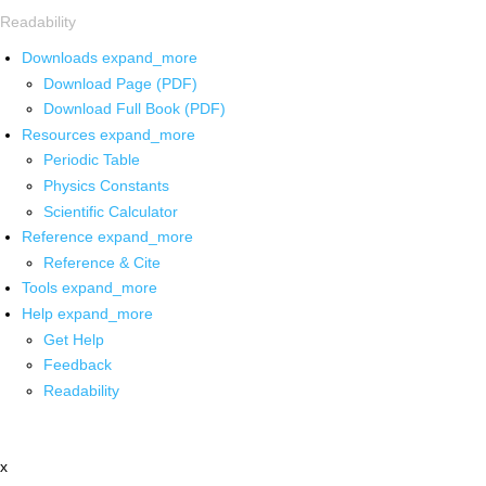
Readability
Downloads
expand_more
Download Page (PDF)
Download Full Book (PDF)
Resources
expand_more
Periodic Table
Physics Constants
Scientific Calculator
Reference
expand_more
Reference & Cite
Tools
expand_more
Help
expand_more
Get Help
Feedback
Readability
x