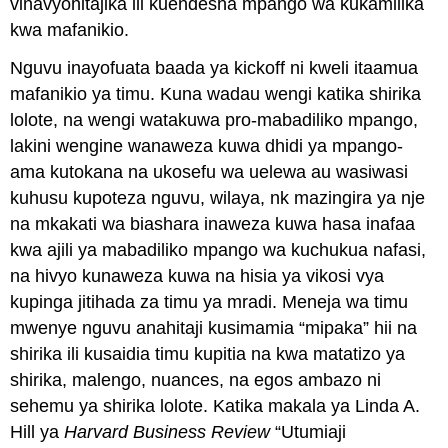
vinavyohitajika ili kuendesha mpango wa kukamilika
kwa mafanikio.
Nguvu inayofuata baada ya kickoff ni kweli itaamua
mafanikio ya timu. Kuna wadau wengi katika shirika
lolote, na wengi watakuwa pro-mabadiliko mpango,
lakini wengine wanaweza kuwa dhidi ya mpango-
ama kutokana na ukosefu wa uelewa au wasiwasi
kuhusu kupoteza nguvu, wilaya, nk mazingira ya nje
na mkakati wa biashara inaweza kuwa hasa inafaa
kwa ajili ya mabadiliko mpango wa kuchukua nafasi,
na hivyo kunaweza kuwa na hisia ya vikosi vya
kupinga jitihada za timu ya mradi. Meneja wa timu
mwenye nguvu anahitaji kusimamia “mipaka” hii na
shirika ili kusaidia timu kupitia na kwa matatizo ya
shirika, malengo, nuances, na egos ambazo ni
sehemu ya shirika lolote. Katika makala ya Linda A.
Hill ya
Harvard Business Review
“Utumiaji