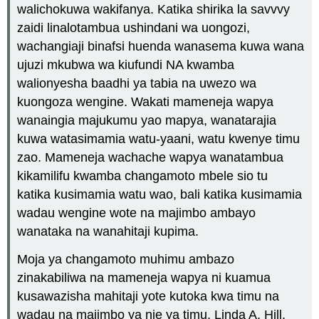
walichokuwa wakifanya. Katika shirika la savvvy
zaidi linalotambua ushindani wa uongozi,
wachangiaji binafsi huenda wanasema kuwa wana
ujuzi mkubwa wa kiufundi NA kwamba
walionyesha baadhi ya tabia na uwezo wa
kuongoza wengine. Wakati mameneja wapya
wanaingia majukumu yao mapya, wanatarajia
kuwa watasimamia watu-yaani, watu kwenye timu
zao. Mameneja wachache wapya wanatambua
kikamilifu kwamba changamoto mbele sio tu
katika kusimamia watu wao, bali katika kusimamia
wadau wengine wote na majimbo ambayo
wanataka na wanahitaji kupima.
Moja ya changamoto muhimu ambazo
zinakabiliwa na mameneja wapya ni kuamua
kusawazisha mahitaji yote kutoka kwa timu na
wadau na majimbo ya nje ya timu. Linda A. Hill,