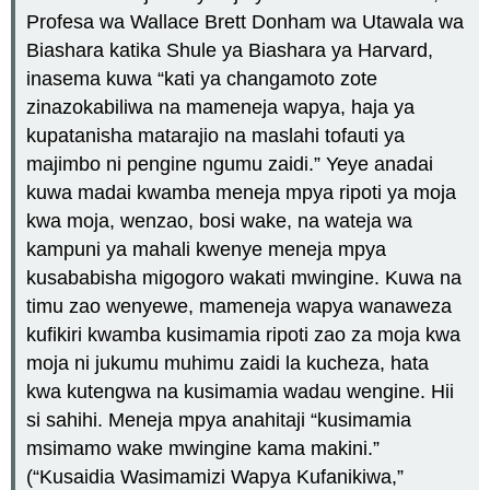
Profesa wa Wallace Brett Donham wa Utawala wa
Biashara katika Shule ya Biashara ya Harvard,
inasema kuwa “kati ya changamoto zote
zinazokabiliwa na mameneja wapya, haja ya
kupatanisha matarajio na maslahi tofauti ya
majimbo ni pengine ngumu zaidi.” Yeye anadai
kuwa madai kwamba meneja mpya ripoti ya moja
kwa moja, wenzao, bosi wake, na wateja wa
kampuni ya mahali kwenye meneja mpya
kusababisha migogoro wakati mwingine. Kuwa na
timu zao wenyewe, mameneja wapya wanaweza
kufikiri kwamba kusimamia ripoti zao za moja kwa
moja ni jukumu muhimu zaidi la kucheza, hata
kwa kutengwa na kusimamia wadau wengine. Hii
si sahihi. Meneja mpya anahitaji “kusimamia
msimamo wake mwingine kama makini.”
(“Kusaidia Wasimamizi Wapya Kufanikiwa,”