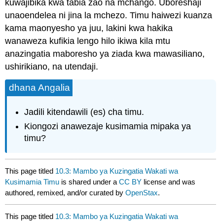
kuwajibika kwa tabia zao na mchango. Uboreshaji
unaoendelea ni jina la mchezo. Timu haiwezi kuanza
kama maonyesho ya juu, lakini kwa hakika
wanaweza kufikia lengo hilo ikiwa kila mtu
anazingatia maboresho ya ziada kwa mawasiliano,
ushirikiano, na utendaji.
dhana Angalia
Jadili kitendawili (es) cha timu.
Kiongozi anawezaje kusimamia mipaka ya
timu?
This page titled
10.3: Mambo ya Kuzingatia Wakati wa
Kusimamia Timu
is shared under a
CC BY
license and was
authored, remixed, and/or curated by
OpenStax
.
This page titled
10.3: Mambo ya Kuzingatia Wakati wa