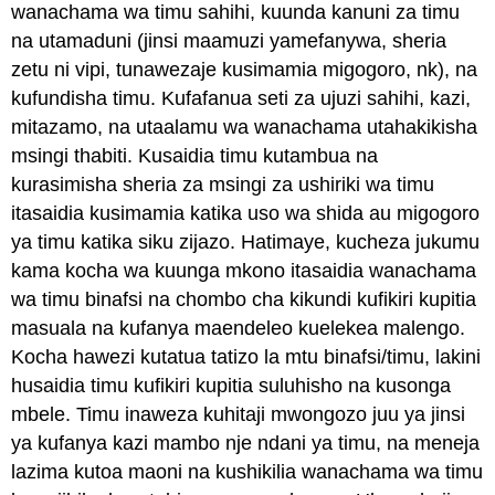
wanachama wa timu sahihi, kuunda kanuni za timu
na utamaduni (jinsi maamuzi yamefanywa, sheria
zetu ni vipi, tunawezaje kusimamia migogoro, nk), na
kufundisha timu. Kufafanua seti za ujuzi sahihi, kazi,
mitazamo, na utaalamu wa wanachama utahakikisha
msingi thabiti. Kusaidia timu kutambua na
kurasimisha sheria za msingi za ushiriki wa timu
itasaidia kusimamia katika uso wa shida au migogoro
ya timu katika siku zijazo. Hatimaye, kucheza jukumu
kama kocha wa kuunga mkono itasaidia wanachama
wa timu binafsi na chombo cha kikundi kufikiri kupitia
masuala na kufanya maendeleo kuelekea malengo.
Kocha hawezi kutatua tatizo la mtu binafsi/timu, lakini
husaidia timu kufikiri kupitia suluhisho na kusonga
mbele. Timu inaweza kuhitaji mwongozo juu ya jinsi
ya kufanya kazi mambo nje ndani ya timu, na meneja
lazima kutoa maoni na kushikilia wanachama wa timu