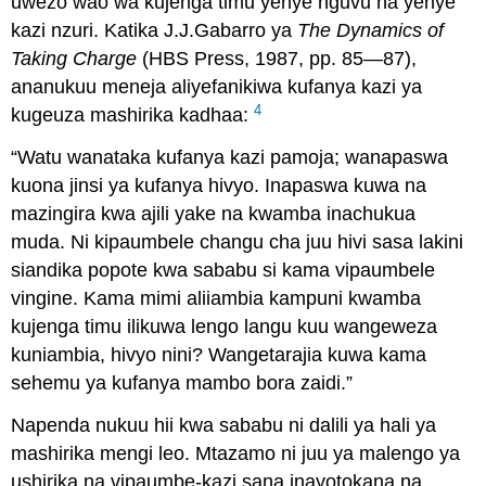
uwezo wao wa kujenga timu yenye nguvu na yenye
kazi nzuri. Katika J.J.Gabarro ya
The Dynamics of
Taking Charge
(HBS Press, 1987, pp. 85—87),
ananukuu meneja aliyefanikiwa kufanya kazi ya
4
kugeuza mashirika kadhaa:
“Watu wanataka kufanya kazi pamoja; wanapaswa
kuona jinsi ya kufanya hivyo. Inapaswa kuwa na
mazingira kwa ajili yake na kwamba inachukua
muda. Ni kipaumbele changu cha juu hivi sasa lakini
siandika popote kwa sababu si kama vipaumbele
vingine. Kama mimi aliiambia kampuni kwamba
kujenga timu ilikuwa lengo langu kuu wangeweza
kuniambia, hivyo nini? Wangetarajia kuwa kama
sehemu ya kufanya mambo bora zaidi.”
Napenda nukuu hii kwa sababu ni dalili ya hali ya
mashirika mengi leo. Mtazamo ni juu ya malengo ya
ushirika na vipaumbe-kazi sana inayotokana na