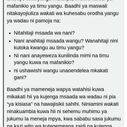
mafanikio ya timu yangu. Baadhi ya maswali
nitakayojiuliza wakati wa kuhesabu orodha yangu
ya wadau ni pamoja na:
Nitahitaji msaada wa nani?
Nani anahitaji msaada wangu? Wanahitaji nini
kutoka kwangu au timu yangu?
Ni nani anayeweza kunilinda mimi na timu
yangu kuwa na mafanikio?
ni ushawishi wangu unaoendelea mkakati
gani?
Baadhi ya mameneja wapya watahisi kuwa
mikakati hii ya kujenga msaada wa wadau ni pia
“ya kisiasa” na hawajisikii sahihi. Niniamini wakati
ninakuambia kuwa hii ni sehemu muhimu ya
jukumu la meneja mpya, kwa sababu sasa jukumu
na kazi wito wa kutegemeana zaidi na kujenga