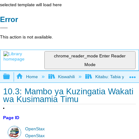
selected template will load here
Error
This action is not available.
chrome_reader_mode
Enter Reader
Mode
Expand/collapse global hierarchy
Home
Kiswahili
Kitabu: Tabia ya Shir
10.3: Mambo ya Kuzingatia Wakati
wa Kusimamia Timu
Page ID
OpenStax
OpenStax