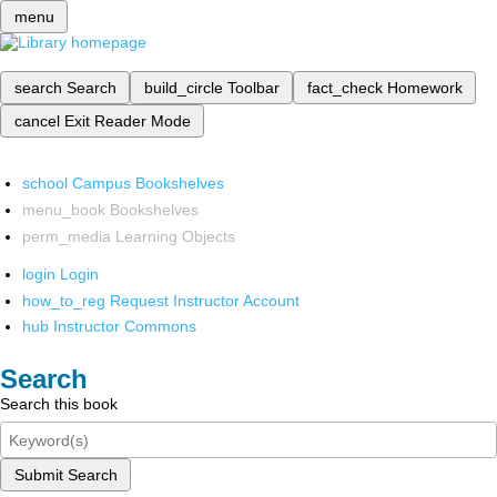
menu
search
Search
build_circle
Toolbar
fact_check
Homework
cancel
Exit Reader Mode
school
Campus Bookshelves
menu_book
Bookshelves
perm_media
Learning Objects
login
Login
how_to_reg
Request Instructor Account
hub
Instructor Commons
Search
Search this book
Submit Search