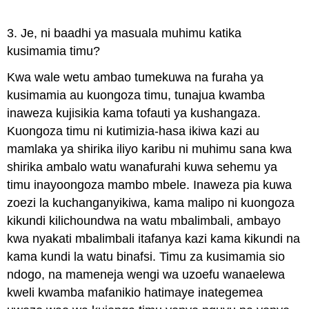
3. Je, ni baadhi ya masuala muhimu katika
kusimamia timu?
Kwa wale wetu ambao tumekuwa na furaha ya
kusimamia au kuongoza timu, tunajua kwamba
inaweza kujisikia kama tofauti ya kushangaza.
Kuongoza timu ni kutimizia-hasa ikiwa kazi au
mamlaka ya shirika iliyo karibu ni muhimu sana kwa
shirika ambalo watu wanafurahi kuwa sehemu ya
timu inayoongoza mambo mbele. Inaweza pia kuwa
zoezi la kuchanganyikiwa, kama malipo ni kuongoza
kikundi kilichoundwa na watu mbalimbali, ambayo
kwa nyakati mbalimbali itafanya kazi kama kikundi na
kama kundi la watu binafsi. Timu za kusimamia sio
ndogo, na mameneja wengi wa uzoefu wanaelewa
kweli kwamba mafanikio hatimaye inategemea