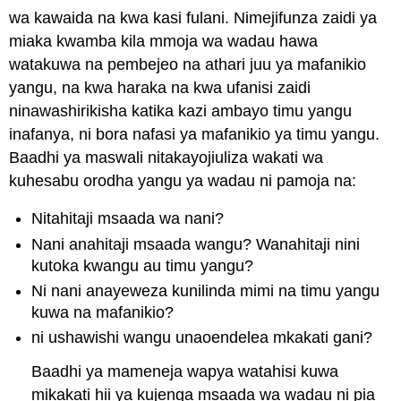
wa kawaida na kwa kasi fulani. Nimejifunza zaidi ya
miaka kwamba kila mmoja wa wadau hawa
watakuwa na pembejeo na athari juu ya mafanikio
yangu, na kwa haraka na kwa ufanisi zaidi
ninawashirikisha katika kazi ambayo timu yangu
inafanya, ni bora nafasi ya mafanikio ya timu yangu.
Baadhi ya maswali nitakayojiuliza wakati wa
kuhesabu orodha yangu ya wadau ni pamoja na:
Nitahitaji msaada wa nani?
Nani anahitaji msaada wangu? Wanahitaji nini
kutoka kwangu au timu yangu?
Ni nani anayeweza kunilinda mimi na timu yangu
kuwa na mafanikio?
ni ushawishi wangu unaoendelea mkakati gani?
Baadhi ya mameneja wapya watahisi kuwa
mikakati hii ya kujenga msaada wa wadau ni pia