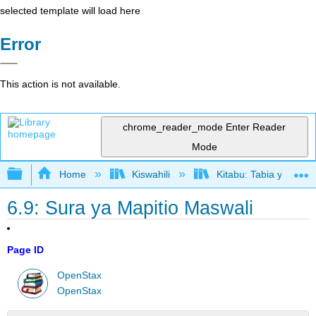
selected template will load here
Error
This action is not available.
chrome_reader_mode
Enter Reader
Mode
Expand/collapse global hierarchy
Home
Kiswahili
Kitabu: Tabia ya Shir
6.9: Sura ya Mapitio Maswali
Page ID
OpenStax
OpenStax