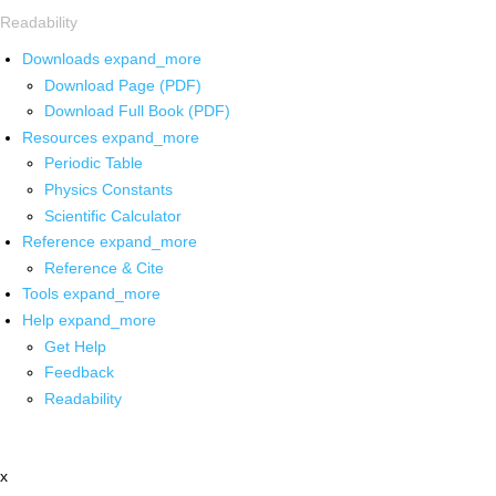
Readability
Downloads
expand_more
Download Page (PDF)
Download Full Book (PDF)
Resources
expand_more
Periodic Table
Physics Constants
Scientific Calculator
Reference
expand_more
Reference & Cite
Tools
expand_more
Help
expand_more
Get Help
Feedback
Readability
x