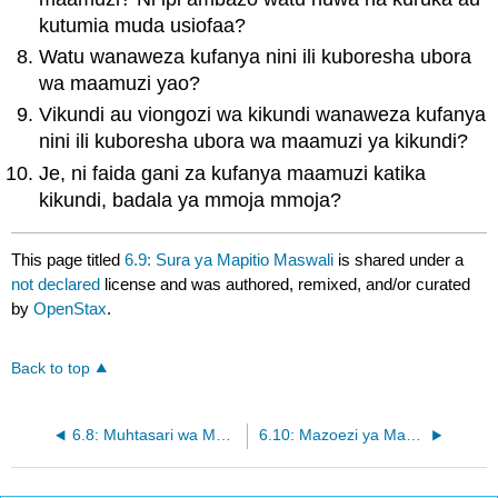
kutumia muda usiofaa?
Watu wanaweza kufanya nini ili kuboresha ubora
wa maamuzi yao?
Vikundi au viongozi wa kikundi wanaweza kufanya
nini ili kuboresha ubora wa maamuzi ya kikundi?
Je, ni faida gani za kufanya maamuzi katika
kikundi, badala ya mmoja mmoja?
This page titled
6.9: Sura ya Mapitio Maswali
is shared under a
not declared
license and was authored, remixed, and/or curated
by
OpenStax
.
Back to top
6.8: Muhtasari wa Matokeo ya kujifunza
6.10: Mazoezi ya Maombi ya ujuzi wa Usimamizi