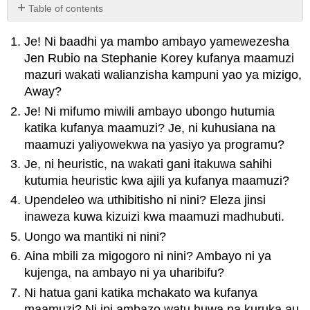
Table of contents
No
headers
Je! Ni baadhi ya mambo ambayo yamewezesha
Jen Rubio na Stephanie Korey kufanya maamuzi
mazuri wakati walianzisha kampuni yao ya mizigo,
Away?
Je! Ni mifumo miwili ambayo ubongo hutumia
katika kufanya maamuzi? Je, ni kuhusiana na
maamuzi yaliyowekwa na yasiyo ya programu?
Je, ni heuristic, na wakati gani itakuwa sahihi
kutumia heuristic kwa ajili ya kufanya maamuzi?
Upendeleo wa uthibitisho ni nini? Eleza jinsi
inaweza kuwa kizuizi kwa maamuzi madhubuti.
Uongo wa mantiki ni nini?
Aina mbili za migogoro ni nini? Ambayo ni ya
kujenga, na ambayo ni ya uharibifu?
Ni hatua gani katika mchakato wa kufanya
maamuzi? Ni ipi ambazo watu huwa na kuruka au