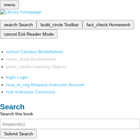
menu
search
Search
build_circle
Toolbar
fact_check
Homework
cancel
Exit Reader Mode
school
Campus Bookshelves
menu_book
Bookshelves
perm_media
Learning Objects
login
Login
how_to_reg
Request Instructor Account
hub
Instructor Commons
Search
Search this book
Submit Search