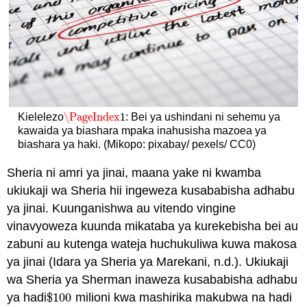
\PageIndex
1
Kielelezo
: Bei ya ushindani ni sehemu ya
\PageIndex
1
kawaida ya biashara mpaka inahusisha mazoea ya
biashara ya haki. (Mikopo: pixabay/ pexels/ CC0)
Sheria ni amri ya jinai, maana yake ni kwamba
ukiukaji wa Sheria hii ingeweza kusababisha adhabu
ya jinai. Kuunganishwa au vitendo vingine
vinavyoweza kuunda mikataba ya kurekebisha bei au
zabuni au kutenga wateja huchukuliwa kuwa makosa
ya jinai (Idara ya Sheria ya Marekani, n.d.). Ukiukaji
wa Sheria ya Sherman inaweza kusababisha adhabu
ya hadi
$
100
milioni kwa mashirika makubwa na hadi
$
100