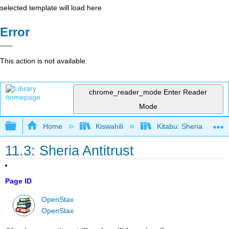
selected template will load here
Error
This action is not available.
chrome_reader_mode
Enter Reader
Mode
Expand/collapse global hierarchy
Home
Kiswahili
Kitabu: Sheria ya Bias
11.3: Sheria Antitrust
Page ID
OpenStax
OpenStax