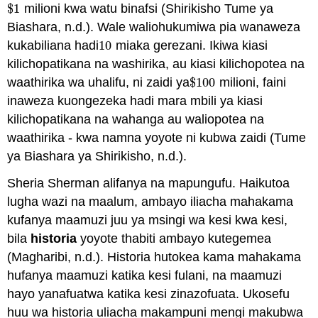
$
1
milioni kwa watu binafsi (Shirikisho Tume ya
$
1
Biashara, n.d.). Wale waliohukumiwa pia wanaweza
kukabiliana hadi
10
miaka gerezani. Ikiwa kiasi
10
kilichopatikana na washirika, au kiasi kilichopotea na
waathirika wa uhalifu, ni zaidi ya
$
100
milioni, faini
$
100
inaweza kuongezeka hadi mara mbili ya kiasi
kilichopatikana na wahanga au waliopotea na
waathirika - kwa namna yoyote ni kubwa zaidi (Tume
ya Biashara ya Shirikisho, n.d.).
Sheria Sherman alifanya na mapungufu. Haikutoa
lugha wazi na maalum, ambayo iliacha mahakama
kufanya maamuzi juu ya msingi wa kesi kwa kesi,
bila
historia
yoyote thabiti ambayo kutegemea
(Magharibi, n.d.). Historia hutokea kama mahakama
hufanya maamuzi katika kesi fulani, na maamuzi
hayo yanafuatwa katika kesi zinazofuata. Ukosefu
huu wa historia uliacha makampuni mengi makubwa