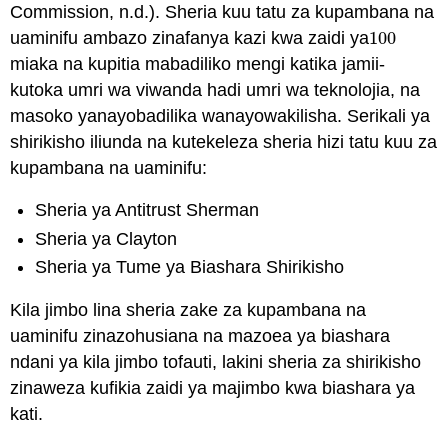
Commission, n.d.). Sheria kuu tatu za kupambana na
uaminifu ambazo zinafanya kazi kwa zaidi ya
100
100
miaka na kupitia mabadiliko mengi katika jamii-
kutoka umri wa viwanda hadi umri wa teknolojia, na
masoko yanayobadilika wanayowakilisha. Serikali ya
shirikisho iliunda na kutekeleza sheria hizi tatu kuu za
kupambana na uaminifu:
Sheria ya Antitrust Sherman
Sheria ya Clayton
Sheria ya Tume ya Biashara Shirikisho
Kila jimbo lina sheria zake za kupambana na
uaminifu zinazohusiana na mazoea ya biashara
ndani ya kila jimbo tofauti, lakini sheria za shirikisho
zinaweza kufikia zaidi ya majimbo kwa biashara ya
kati.