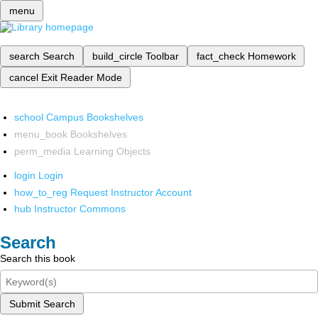
menu
search
Search
build_circle
Toolbar
fact_check
Homework
cancel
Exit Reader Mode
school
Campus Bookshelves
menu_book
Bookshelves
perm_media
Learning Objects
login
Login
how_to_reg
Request Instructor Account
hub
Instructor Commons
Search
Search this book
Submit Search