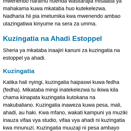
mwenendo haramu huenda wasitarajia misaada ya
mahakama kuwa mkataba huo kutekelezwa.
Nadharia hii pia imetumika kwa mwenendo ambao
utazingatiwa kinyume na sera za umma.
Kuzingatia na Ahadi Estoppel
Sheria ya mkataba inaajiri kanuni za kuzingatia na
estoppel ya ahadi.
Kuzingatia
Katika hali nyingi, kuzingatia haipaswi kuwa fedha
(fedha). Mikataba mingi inatekelezwa tu ikiwa kila
chama kinapata kuzingatia kutokana na
makubaliano. Kuzingatia inaweza kuwa pesa, mali,
ahadi, au haki. Kwa mfano, wakati kampuni ya muziki
inauza vifaa vya studio, vifaa vya ahadi ni kuzingatia
kwa mnunuzi. Kuzingatia muuzaji ni pesa ambayo