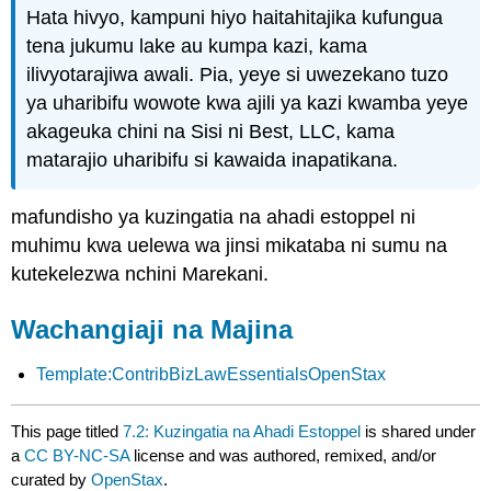
Hata hivyo, kampuni hiyo haitahitajika kufungua
tena jukumu lake au kumpa kazi, kama
ilivyotarajiwa awali. Pia, yeye si uwezekano tuzo
ya uharibifu wowote kwa ajili ya kazi kwamba yeye
akageuka chini na Sisi ni Best, LLC, kama
matarajio uharibifu si kawaida inapatikana.
mafundisho ya kuzingatia na ahadi estoppel ni
muhimu kwa uelewa wa jinsi mikataba ni sumu na
kutekelezwa nchini Marekani.
Wachangiaji na Majina
Template:ContribBizLawEssentialsOpenStax
This page titled
7.2: Kuzingatia na Ahadi Estoppel
is shared under
a
CC BY-NC-SA
license and was authored, remixed, and/or
curated by
OpenStax
.