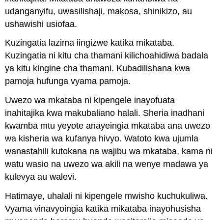
udanganyifu, uwasilishaji, makosa, shinikizo, au
ushawishi usiofaa.
Kuzingatia lazima iingizwe katika mikataba.
Kuzingatia ni kitu cha thamani kilichoahidiwa badala
ya kitu kingine cha thamani. Kubadilishana kwa
pamoja hufunga vyama pamoja.
Uwezo wa mkataba ni kipengele inayofuata
inahitajika kwa makubaliano halali. Sheria inadhani
kwamba mtu yeyote anayeingia mkataba ana uwezo
wa kisheria wa kufanya hivyo. Watoto kwa ujumla
wanastahili kutokana na wajibu wa mkataba, kama ni
watu wasio na uwezo wa akili na wenye madawa ya
kulevya au walevi.
Hatimaye, uhalali ni kipengele mwisho kuchukuliwa.
Vyama vinavyoingia katika mikataba inayohusisha