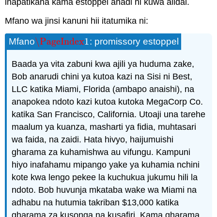
inapatikana kama estoppel ahadi ni kuwa alidai.
Mfano wa jinsi kanuni hii itatumika ni:
\PageIndex
1
Mfano
: promissory estoppel
\PageIndex
1
Baada ya vita zabuni kwa ajili ya huduma zake,
Bob anarudi chini ya kutoa kazi na Sisi ni Best,
LLC katika Miami, Florida (ambapo anaishi), na
anapokea ndoto kazi kutoa kutoka MegaCorp Co.
katika San Francisco, California. Utoaji una tarehe
maalum ya kuanza, masharti ya fidia, muhtasari
wa faida, na zaidi. Hata hivyo, haijumuishi
gharama za kuhamishwa au vifungu. Kampuni
hiyo inafahamu mipango yake ya kuhamia nchini
kote kwa lengo pekee la kuchukua jukumu hili la
ndoto. Bob huvunja mkataba wake wa Miami na
adhabu na hutumia takriban $13,000 katika
gharama za kusonga na kusafiri. Kama gharama