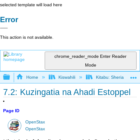
selected template will load here
Error
This action is not available.
chrome_reader_mode
Enter Reader
Mode
Expand/collapse global hierarchy
Home
Kiswahili
Kitabu: Sheria ya Bias
7.2: Kuzingatia na Ahadi Estoppel
Page ID
OpenStax
OpenStax