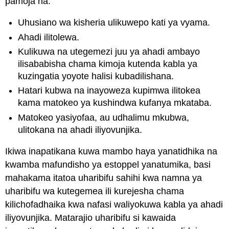
pamoja na:
Uhusiano wa kisheria ulikuwepo kati ya vyama.
Ahadi ilitolewa.
Kulikuwa na utegemezi juu ya ahadi ambayo
ilisababisha chama kimoja kutenda kabla ya
kuzingatia yoyote halisi kubadilishana.
Hatari kubwa na inayoweza kupimwa ilitokea
kama matokeo ya kushindwa kufanya mkataba.
Matokeo yasiyofaa, au udhalimu mkubwa,
ulitokana na ahadi iliyovunjika.
Ikiwa inapatikana kuwa mambo haya yanatidhika na
kwamba mafundisho ya estoppel yanatumika, basi
mahakama itatoa uharibifu sahihi kwa namna ya
uharibifu wa kutegemea ili kurejesha chama
kilichofadhaika kwa nafasi waliyokuwa kabla ya ahadi
iliyovunjika. Matarajio uharibifu si kawaida