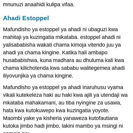
mnunuzi anaahidi kulipa vifaa.
Ahadi Estoppel
Mafundisho ya estoppel ya ahadi ni ubaguzi kwa
mahitaji ya kuzingatia mikataba. estoppel ahadi ni
yalisababisha wakati chama kimoja vitendo juu ya
ahadi ya chama kingine. Katika hali ambapo
husababishwa, kuna madhara au dhuluma kali kwa
chama kilichotenda kwa sababu walitegemea ahadi
iliyovunjika ya chama kingine.
Mafundisho ya estoppel ya ahadi inaruhusu vyama
vikali kutekeleza haki au haki kwa ajili ya utendaji wa
mkataba mahakamani, au tiba nyingine za usawa,
hata kwa kutokuwepo kwa kuzingatia yoyote.
Maombi yake ya kisheria yanaweza kutofautiana
kutoka jimbo hadi jimbo, lakini mambo ya msingi ni