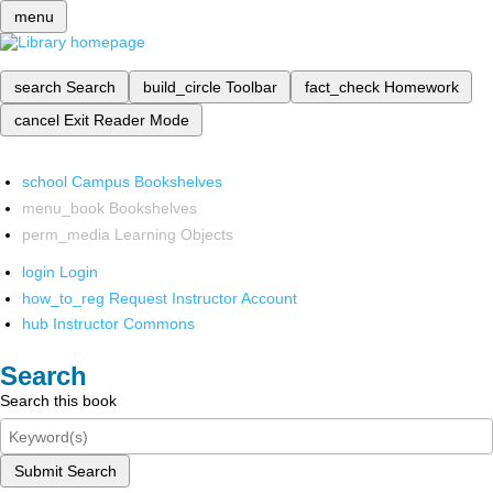
menu
search
Search
build_circle
Toolbar
fact_check
Homework
cancel
Exit Reader Mode
school
Campus Bookshelves
menu_book
Bookshelves
perm_media
Learning Objects
login
Login
how_to_reg
Request Instructor Account
hub
Instructor Commons
Search
Search this book
Submit Search