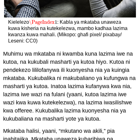
\PageIndex
1
Kielelezo
: Kabla ya mkataba unaweza
\PageIndex
1
kuwa kisheria na kutekelezwa, mambo kadhaa lazima
kwanza kuwa mahali. (Mikopo: ghafi pixel/ pixabay/
Leseni: CC0)
Muhimu wa mkataba ni kwamba kuna lazima iwe na
kutoa, na kukubali masharti ya kutoa hiyo. Kutoa ni
pendekezo lililofanywa ili kuonyesha nia ya kuingia
mkataba. Kukubalika ni makubaliano ya kufungwa na
masharti ya kutoa. Inatoa lazima kufanywa kwa nia,
lazima iwe wazi na fulani (yaani, kutoa lazima iwe
wazi kwa kuwa kutekelezwa), na lazima iwasilishwe
kwa offeree. Kukubalika lazima kuonyesha nia ya
kukubaliana na masharti yote ya kutoa.
Mkataba halisi, yaani, “mkutano wa akili,” pia
inahitajika. Mkataba unaweza kuharibiwa na