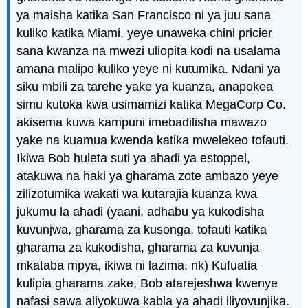
ya maisha katika San Francisco ni ya juu sana
kuliko katika Miami, yeye unaweka chini pricier
sana kwanza na mwezi uliopita kodi na usalama
amana malipo kuliko yeye ni kutumika. Ndani ya
siku mbili za tarehe yake ya kuanza, anapokea
simu kutoka kwa usimamizi katika MegaCorp Co.
akisema kuwa kampuni imebadilisha mawazo
yake na kuamua kwenda katika mwelekeo tofauti.
Ikiwa Bob huleta suti ya ahadi ya estoppel,
atakuwa na haki ya gharama zote ambazo yeye
zilizotumika wakati wa kutarajia kuanza kwa
jukumu la ahadi (yaani, adhabu ya kukodisha
kuvunjwa, gharama za kusonga, tofauti katika
gharama za kukodisha, gharama za kuvunja
mkataba mpya, ikiwa ni lazima, nk) Kufuatia
kulipia gharama zake, Bob atarejeshwa kwenye
nafasi sawa aliyokuwa kabla ya ahadi iliyovunjika.