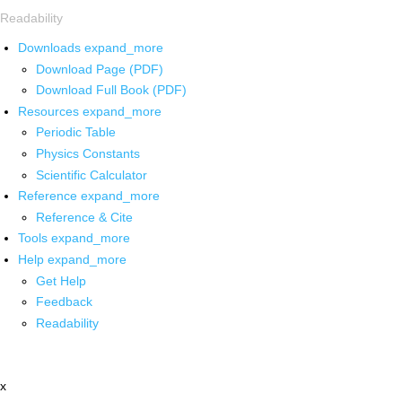
Readability
Downloads
expand_more
Download Page (PDF)
Download Full Book (PDF)
Resources
expand_more
Periodic Table
Physics Constants
Scientific Calculator
Reference
expand_more
Reference & Cite
Tools
expand_more
Help
expand_more
Get Help
Feedback
Readability
x