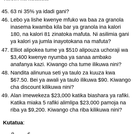
63 ni 35% ya idadi gani?
Lebo ya lishe kwenye mfuko wa baa za granola
inasema kwamba kila bar ya granola ina kalori
180, na kalori 81 zinatoka mafuta. Ni asilimia gani
ya kalori ya jumla inayotokana na mafuta?
Elliot alipokea tume ya $510 alipouza uchoraji wa
$3,400 kwenye nyumba ya sanaa ambako
anafanya kazi. Kiwango cha tume ilikuwa nini?
Nandita alinunua seti ya taulo za kuuza kwa
$67.50. Bei ya awali ya taulo ilikuwa $90. Kiwango
cha discount kilikuwa nini?
Alan imewekeza $23,000 katika biashara ya rafiki.
Katika miaka 5 rafiki alimlipa $23,000 pamoja na
riba ya $9,200. Kiwango cha riba kilikuwa nini?
Kutatua
: