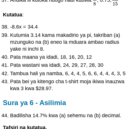
Andika ili kutoka ndogo hadi kubwa:
, 0.75,
5
8
8
15
8
15
Kutatua
:
-8.6x = 34.4
Kutumia 3.14 kama makadirio ya pi, takriban (a)
mzunguko na (b) eneo la mduara ambao radius
yake ni inchi 8.
Pata maana ya idadi, 18, 16, 20, 12
Pata wastani wa idadi, 24, 29, 27, 28, 30
Tambua hali ya namba, 6, 4, 4, 5, 6, 6, 4, 4, 4, 3, 5
Pata bei ya kitengo cha t-shirt moja ikiwa inauzwa
kwa 3 kwa $28.97.
Sura ya 6 - Asilimia
Badilisha 14.7% kwa (a) sehemu na (b) decimal.
Tafsiri na kutatua.