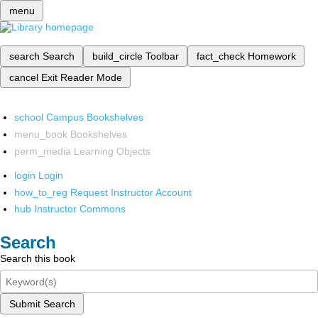
menu
search
Search
build_circle
Toolbar
fact_check
Homework
cancel
Exit Reader Mode
school
Campus Bookshelves
menu_book
Bookshelves
perm_media
Learning Objects
login
Login
how_to_reg
Request Instructor Account
hub
Instructor Commons
Search
Search this book
Submit Search