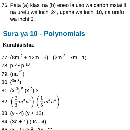
Pata (a) kiasi na (b) eneo la uso wa carton mstatili
na urefu wa inchi 24, upana wa inchi 18, na urefu
wa inchi 6.
Sura ya 10 - Polynomials
Kurahisisha
:
2
2
(8m
+ 12m - 5) - (2m
- 7m - 1)
3
10
p
• p
43
(na
)
3a
3
(
)
3
5
2
(x
)
(x
) 3
2
1
(
)
(
)
3
6
4
4
(
2
3
m
3
n
6
)
(
1
6
m
4
n
4
)
m
n
m
n
3
6
(y - 4) (y + 12)
(3c + 1) (9c - 4)
2
(x - 1) (x
- 3x - 2)