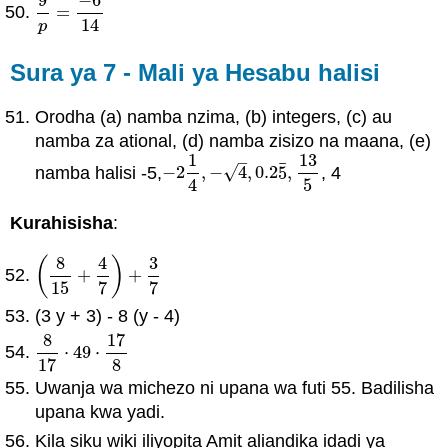
9
−
6
=
9
p
=
−
6
14
14
p
Sura ya 7 - Mali ya Hesabu halisi
Orodha (a) namba nzima, (b) integers, (c) au
namba za ational, (d) namba zisizo na maana, (e)
1
13
–
¯
√
namba halisi -5,
−
2
,
−
4
,
0.2
5
,
, 4
−
2
1
4
,
−
4
,
0.2
5
¯
,
13
5
4
5
Kurahisisha
:
8
4
3
(
)
+
+
(
8
15
+
4
7
)
+
3
7
15
7
7
(3 y + 3) - 8 (y - 4)
8
17
⋅
49
⋅
8
17
⋅
49
⋅
17
8
17
8
Uwanja wa michezo ni upana wa futi 55. Badilisha
upana kwa yadi.
Kila siku wiki iliyopita Amit aliandika idadi ya