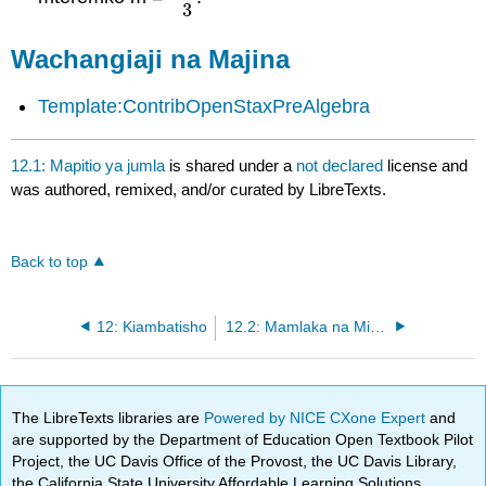
3
Wachangiaji na Majina
Template:ContribOpenStaxPreAlgebra
12.1: Mapitio ya jumla
is shared under a
not declared
license and
was authored, remixed, and/or curated by LibreTexts.
Back to top
12: Kiambatisho
12.2: Mamlaka na Mizizi
The LibreTexts libraries are
Powered by NICE CXone Expert
and
are supported by the Department of Education Open Textbook Pilot
Project, the UC Davis Office of the Provost, the UC Davis Library,
the California State University Affordable Learning Solutions