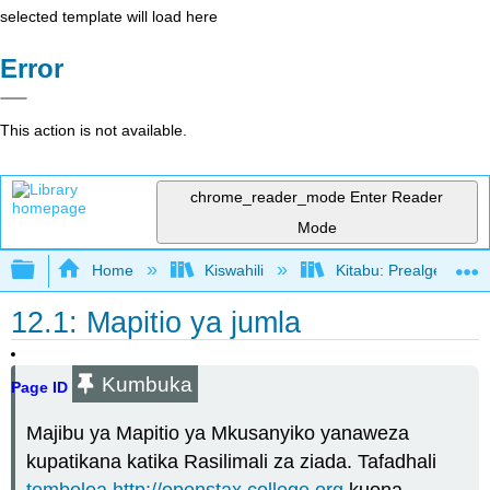
selected template will load here
Error
This action is not available.
chrome_reader_mode
Enter Reader
Mode
Expand/collapse global hierarchy
Home
Kiswahili
Kitabu: Prealgebra (
12.1: Mapitio ya jumla
Kumbuka
Page ID
Majibu ya Mapitio ya Mkusanyiko yanaweza
kupatikana katika Rasilimali za ziada. Tafadhali