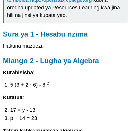
tembelea http://openstax college.org
kuona
orodha updated ya Resources Learning kwa jina
hili na jinsi ya kupata yao.
Sura ya 1 - Hesabu nzima
Hakuna mazoezi.
Mlango 2 - Lugha ya Algebra
Kurahisisha
:
2
5 (3 + 2 · 6) - 8
Kutatua
:
17 = y - 13
p + 14 = 23
Tafsiri katika kujieleza algebraic.