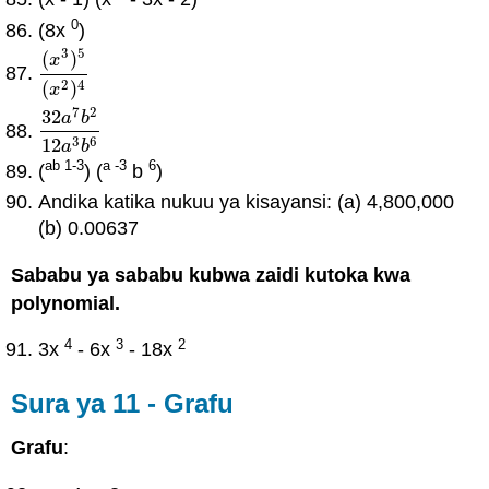
0
(8x
)
3
5
(
)
x
(
x
3
)
5
(
x
2
)
4
2
4
(
)
x
7
2
32
a
b
32
a
7
b
2
12
a
3
b
6
3
6
12
a
b
ab 1-3
a -3
6
(
) (
b
)
Andika katika nukuu ya kisayansi: (a) 4,800,000
(b) 0.00637
Sababu ya sababu kubwa zaidi kutoka kwa
polynomial.
4
3
2
3x
- 6x
- 18x
Sura ya 11 - Grafu
Grafu
: