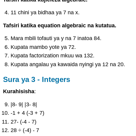
11 chini ya bidhaa ya 7 na x.
Tafsiri katika equation algebraic na kutatua.
Mara mbili tofauti ya y na 7 inatoa 84.
Kupata mambo yote ya 72.
Kupata factorization mkuu wa 132.
Kupata angalau ya kawaida nyingi ya 12 na 20.
Sura ya 3 - Integers
Kurahisisha
:
|8- 9| |3- 8|
-1 + 4 (-3 + 7)
27- (-4 - 7)
28 ÷ (-4) - 7