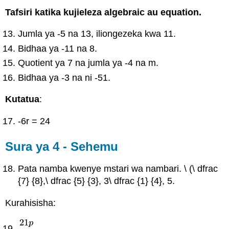
Tafsiri katika kujieleza algebraic au equation.
Jumla ya -5 na 13, iliongezeka kwa 11.
Bidhaa ya -11 na 8.
Quotient ya 7 na jumla ya -4 na m.
Bidhaa ya -3 na ni -51.
Kutatua
:
-6r = 24
Sura ya 4 - Sehemu
Pata namba kwenye mstari wa nambari. \ (\ dfrac
{7} {8},\ dfrac {5} {3}, 3\ dfrac {1} {4}, 5.
Kurahisisha:
21
p