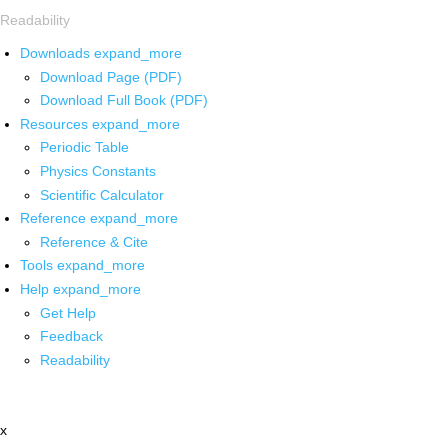
Readability
Downloads
expand_more
Download Page (PDF)
Download Full Book (PDF)
Resources
expand_more
Periodic Table
Physics Constants
Scientific Calculator
Reference
expand_more
Reference & Cite
Tools
expand_more
Help
expand_more
Get Help
Feedback
Readability
x