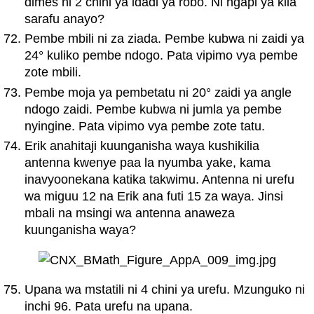
dimes ni 2 chini ya idadi ya robo. Ni ngapi ya kila
sarafu anayo?
Pembe mbili ni za ziada. Pembe kubwa ni zaidi ya
24° kuliko pembe ndogo. Pata vipimo vya pembe
zote mbili.
Pembe moja ya pembetatu ni 20° zaidi ya angle
ndogo zaidi. Pembe kubwa ni jumla ya pembe
nyingine. Pata vipimo vya pembe zote tatu.
Erik anahitaji kuunganisha waya kushikilia
antenna kwenye paa la nyumba yake, kama
inavyoonekana katika takwimu. Antenna ni urefu
wa miguu 12 na Erik ana futi 15 za waya. Jinsi
mbali na msingi wa antenna anaweza
kuunganisha waya?
Upana wa mstatili ni 4 chini ya urefu. Mzunguko ni
inchi 96. Pata urefu na upana.