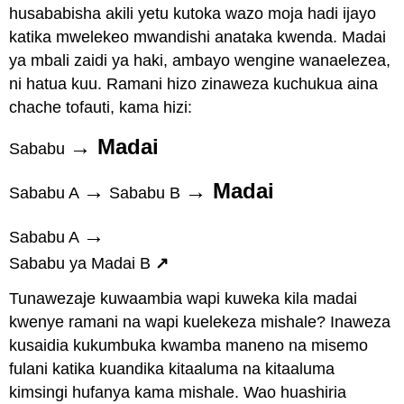
husababisha akili yetu kutoka wazo moja hadi ijayo
katika mwelekeo mwandishi anataka kwenda. Madai
ya mbali zaidi ya haki, ambayo wengine wanaelezea,
ni hatua kuu. Ramani hizo zinaweza kuchukua aina
chache tofauti, kama hizi:
→
Madai
Sababu
→
→ Madai
Sababu A
Sababu B
→
Sababu A
Sababu ya Madai B
↗
Tunawezaje kuwaambia wapi kuweka kila madai
kwenye ramani na wapi kuelekeza mishale? Inaweza
kusaidia kukumbuka kwamba maneno na misemo
fulani katika kuandika kitaaluma na kitaaluma
kimsingi hufanya kama mishale. Wao huashiria