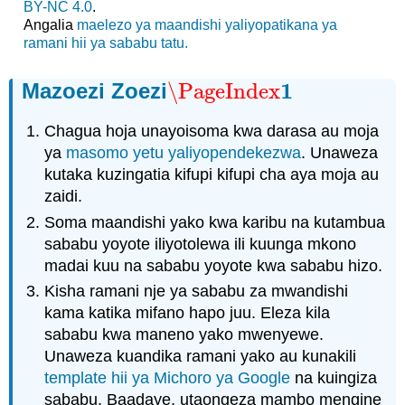
BY-NC 4.0
.
Angalia
maelezo ya maandishi yaliyopatikana ya
ramani hii ya sababu tatu.
1
Mazoezi Zoezi
\PageIndex
\PageIndex
1
Chagua hoja unayoisoma kwa darasa au moja
ya
masomo yetu yaliyopendekezwa
. Unaweza
kutaka kuzingatia kifupi kifupi cha aya moja au
zaidi.
Soma maandishi yako kwa karibu na kutambua
sababu yoyote iliyotolewa ili kuunga mkono
madai kuu na sababu yoyote kwa sababu hizo.
Kisha ramani nje ya sababu za mwandishi
kama katika mifano hapo juu. Eleza kila
sababu kwa maneno yako mwenyewe.
Unaweza kuandika ramani yako au kunakili
template hii ya Michoro ya Google
na kuingiza
sababu. Baadaye, utaongeza mambo mengine