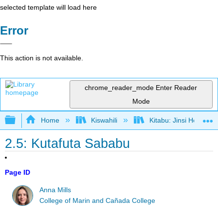
selected template will load here
Error
This action is not available.
chrome_reader_mode
Enter Reader
Mode
Expand/collapse global hierarchy
Home
Kiswahili
Kitabu: Jinsi Hoja Ka
2.5: Kutafuta Sababu
Page ID
Anna Mills
College of Marin and Cañada College