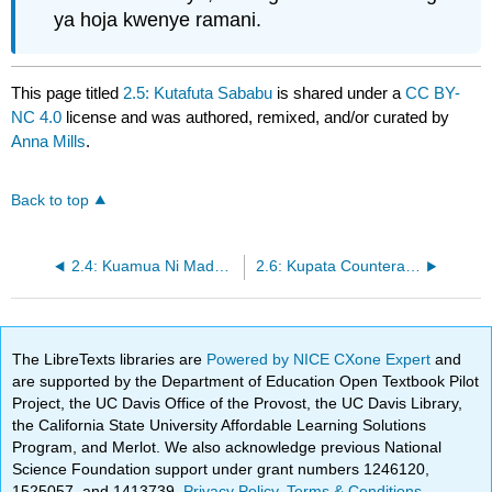
ya hoja kwenye ramani.
This page titled
2.5: Kutafuta Sababu
is shared under a
CC BY-
NC 4.0
license and was authored, remixed, and/or curated by
Anna Mills
.
Back to top
2.4: Kuamua Ni Madai Kuu
2.6: Kupata Counterarguments
The LibreTexts libraries are
Powered by NICE CXone Expert
and
are supported by the Department of Education Open Textbook Pilot
Project, the UC Davis Office of the Provost, the UC Davis Library,
the California State University Affordable Learning Solutions
Program, and Merlot. We also acknowledge previous National
Science Foundation support under grant numbers 1246120,
1525057, and 1413739.
Privacy Policy
.
Terms & Conditions
.