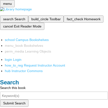
menu
search
Search
build_circle
Toolbar
fact_check
Homework
cancel
Exit Reader Mode
school
Campus Bookshelves
menu_book
Bookshelves
perm_media
Learning Objects
login
Login
how_to_reg
Request Instructor Account
hub
Instructor Commons
Search
Search this book
Submit Search