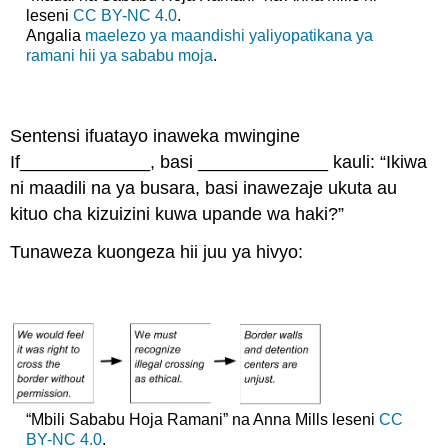
leseni
CC BY-NC 4.0
.
Angalia
maelezo ya maandishi yaliyopatikana ya
ramani hii ya sababu moja
.
Sentensi ifuatayo inaweka mwingine
If_____________, basi _____________ kauli: “
Ikiwa
ni maadili na ya busara, basi inawezaje ukuta au
kituo cha kizuizini kuwa upande wa haki?”
Tunaweza kuongeza hii juu ya hivyo:
“Mbili Sababu Hoja Ramani” na Anna Mills leseni
CC
BY-NC 4.0
.