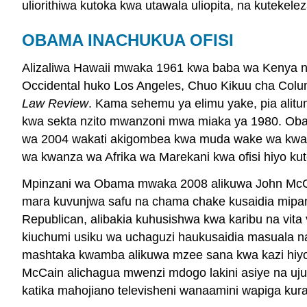
uliorithiwa kutoka kwa utawala uliopita, na kutek
OBAMA INACHUKUA OFISI
Alizaliwa Hawaii mwaka 1961 kwa baba wa Kenya n
Occidental huko Los Angeles, Chuo Kikuu cha Col
Law Review
. Kama sehemu ya elimu yake, pia alit
kwa sekta nzito mwanzoni mwa miaka ya 1980. Obama
wa 2004 wakati akigombea kwa muda wake wa kwanz
wa kwanza wa Afrika wa Marekani kwa ofisi hiyo ku
Mpinzani wa Obama mwaka 2008 alikuwa John McCa
mara kuvunjwa safu na chama chake kusaidia mipa
Republican, alibakia kuhusishwa kwa karibu na vita
kiuchumi usiku wa uchaguzi haukusaidia masuala na
mashtaka kwamba alikuwa mzee sana kwa kazi hiyo, 
McCain alichagua mwenzi mdogo lakini asiye na ujuz
katika mahojiano televisheni wanaamini wapiga kura 