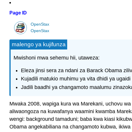
Page ID
OpenStax
OpenStax
malengo ya kujifunza
Mwishoni mwa sehemu hii, utaweza:
Eleza jinsi sera za ndani za Barack Obama zili
Kujadili matukio muhimu ya vita dhidi ya ugai
Jadili baadhi ya changamoto maalumu zinazoka
Mwaka 2008, wapiga kura wa Marekani, uchovu wa vi
aliwaongoza na kuwafanya waamini kwamba Marekani
wengi: background tamaduni; baba kwa kiasi kiku
Obama angekabiliana na changamoto kubwa, ikiwa 