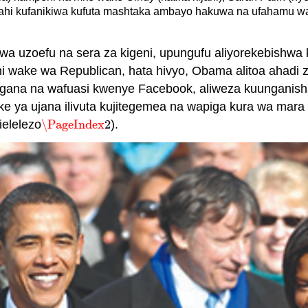
hi kufanikiwa kufuta mashtaka ambayo hakuwa na ufahamu wa se
 wa uzoefu na sera za kigeni, upungufu aliyorekebish
 wake wa Republican, hata hivyo, Obama alitoa ahadi 
ana na wafuasi kwenye Facebook, aliweza kuunganisha 
 ya ujana ilivuta kujitegemea na wapiga kura wa mara y
ielelezo
\PageIndex
2
).
\PageIndex
2