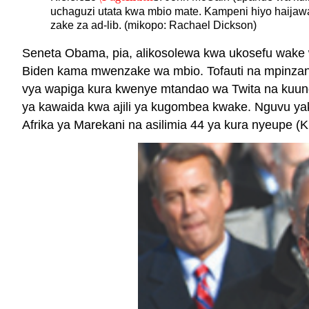
uchaguzi utata kwa mbio mate. Kampeni hiyo haijawa
zake za ad-lib. (mikopo: Rachael Dickson)
Seneta Obama, pia, alikosolewa kwa ukosefu wake
Biden kama mwenzake wa mbio. Tofauti na mpinzani
vya wapiga kura kwenye mtandao wa Twita na kuung
ya kawaida kwa ajili ya kugombea kwake. Nguvu yake
Afrika ya Marekani na asilimia 44 ya kura nyeupe (K