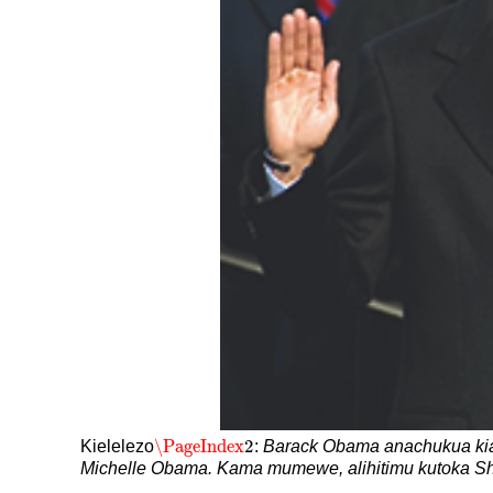
\PageIndex
2
Kielelezo
:
Barack Obama anachukua kia
\PageIndex
2
Michelle Obama. Kama mumewe, alihitimu kutoka Shu