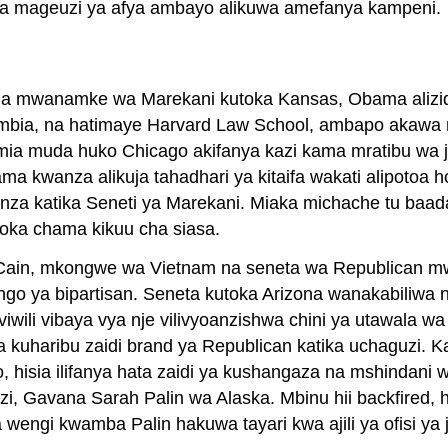
eleza mageuzi ya afya ambayo alikuwa amefanya kampeni.
a mwanamke wa Marekani kutoka Kansas, Obama alizidi
umbia, na hatimaye Harvard Law School, ambapo akawa 
umia muda huko Chicago akifanya kazi kama mratibu wa
 kwanza alikuja tahadhari ya kitaifa wakati alipotoa 
a katika Seneti ya Marekani. Miaka michache tu baad
toka chama kikuu cha siasa.
in, mkongwe wa Vietnam na seneta wa Republican mwe
ngo ya bipartisan. Seneta kutoka Arizona wanakabiliw
 viwili vibaya vya nje vilivyoanzishwa chini ya utawal
 kuharibu zaidi brand ya Republican katika uchaguzi. K
hisia ilifanya hata zaidi ya kushangaza na mshindani 
i, Gavana Sarah Palin wa Alaska. Mbinu hii backfired, 
wengi kwamba Palin hakuwa tayari kwa ajili ya ofisi ya 