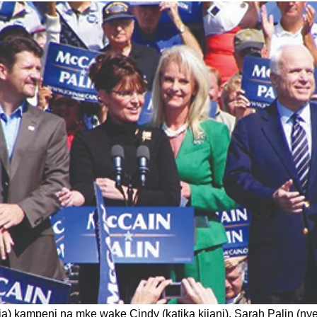
a) kampeni na mke wake Cindy (katika kijani), Sarah Palin (nye