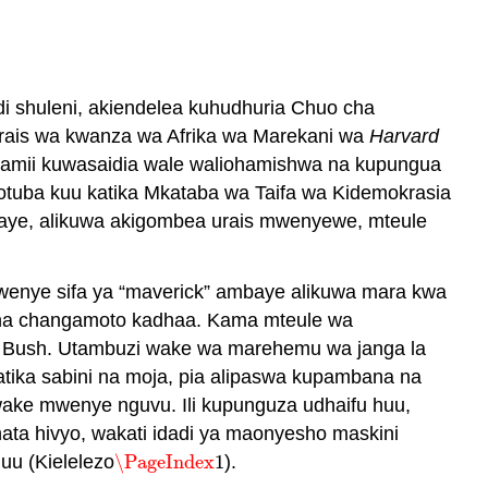
 shuleni, akiendelea kuhudhuria Chuo cha
rais wa kwanza wa Afrika wa Marekani wa
Harvard
 jamii kuwasaidia wale waliohamishwa na kupungua
hotuba kuu katika Mkataba wa Taifa wa Kidemokrasia
aye, alikuwa akigombea urais mwenyewe, mteule
nye sifa ya “maverick” ambaye alikuwa mara kwa
a na changamoto kadhaa. Kama mteule wa
a wa Bush. Utambuzi wake wa marehemu wa janga la
atika sabini na moja, pia alipaswa kupambana na
wake mwenye nguvu. Ili kupunguza udhaifu huu,
hata hivyo, wakati idadi ya maonyesho maskini
juu (Kielelezo
\PageIndex
1
).
\PageIndex
1