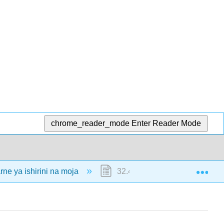
chrome_reader_mode
Enter Reader Mode
Exp
ne ya ishirini na moja
32.4: Matumaini na Mabadilik