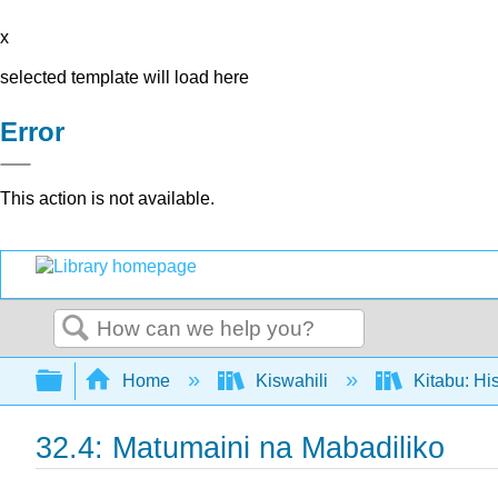
x
selected template will load here
Error
This action is not available.
Search
Expand/collapse global hierarchy
Home
Kiswahili
Kitabu: Hi
32.4: Matumaini na Mabadiliko