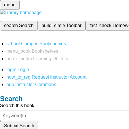
menu
search
Search
build_circle
Toolbar
fact_check
Homew
school
Campus Bookshelves
menu_book
Bookshelves
perm_media
Learning Objects
login
Login
how_to_reg
Request Instructor Account
hub
Instructor Commons
Search
Search this book
Submit Search