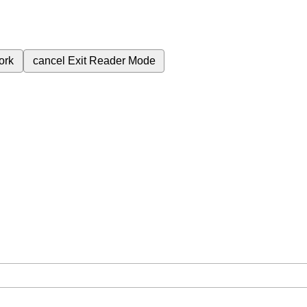
ork
cancel
Exit Reader Mode