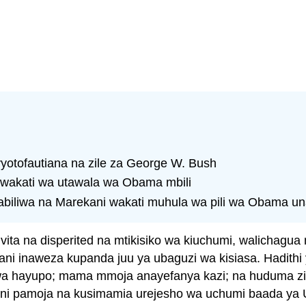
vyotofautiana na zile za George W. Bush
di wakati wa utawala wa Obama mbili
biliwa na Marekani wakati muhula wa pili wa Obama un
ta na disperited na mtikisiko wa kiuchumi, walichagua
 inaweza kupanda juu ya ubaguzi wa kisiasa. Hadithi 
bwa hayupo; mama mmoja anayefanya kazi; na huduma 
ni pamoja na kusimamia urejesho wa uchumi baada ya U