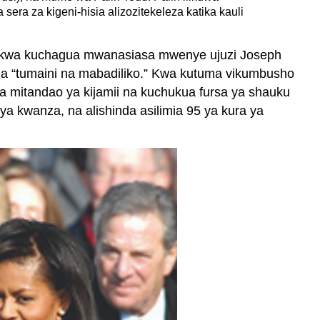
ra za kigeni-hisia alizozitekeleza katika kauli
wa kwa kuchagua mwanasiasa mwenye ujuzi Joseph
za “tumaini na mabadiliko.” Kwa kutuma vikumbusho
mitandao ya kijamii na kuchukua fursa ya shauku
a kwanza, na alishinda asilimia 95 ya kura ya