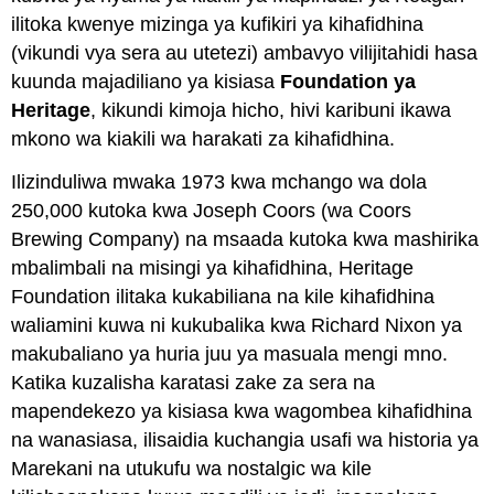
ilitoka kwenye mizinga ya kufikiri ya kihafidhina
(vikundi vya sera au utetezi) ambavyo vilijitahidi hasa
kuunda majadiliano ya kisiasa
Foundation ya
Heritage
, kikundi kimoja hicho, hivi karibuni ikawa
mkono wa kiakili wa harakati za kihafidhina.
Ilizinduliwa mwaka 1973 kwa mchango wa dola
250,000 kutoka kwa Joseph Coors (wa Coors
Brewing Company) na msaada kutoka kwa mashirika
mbalimbali na misingi ya kihafidhina, Heritage
Foundation ilitaka kukabiliana na kile kihafidhina
waliamini kuwa ni kukubalika kwa Richard Nixon ya
makubaliano ya huria juu ya masuala mengi mno.
Katika kuzalisha karatasi zake za sera na
mapendekezo ya kisiasa kwa wagombea kihafidhina
na wanasiasa, ilisaidia kuchangia usafi wa historia ya
Marekani na utukufu wa nostalgic wa kile