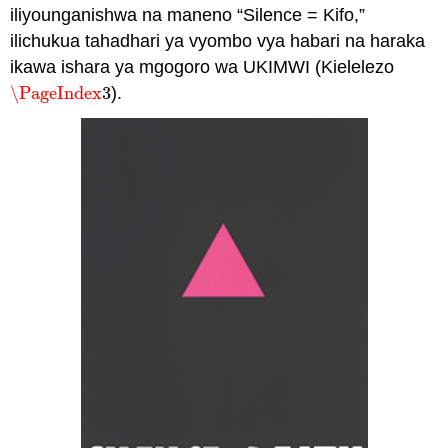
iliyounganishwa na maneno “Silence = Kifo,”
ilichukua tahadhari ya vyombo vya habari na haraka
ikawa ishara ya mgogoro wa UKIMWI (Kielelezo
\PageIndex
3
).
\PageIndex
3