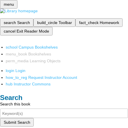
menu
search
Search
build_circle
Toolbar
fact_check
Homework
cancel
Exit Reader Mode
school
Campus Bookshelves
menu_book
Bookshelves
perm_media
Learning Objects
login
Login
how_to_reg
Request Instructor Account
hub
Instructor Commons
Search
Search this book
Submit Search