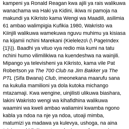
kampeni ya Ronald Reagan kwa ajili ya rais walikuwa
wanachama wa Haki ya Kidini, ikiwa ni pamoja na
makundi ya Kikristo kama Wengi wa Maadili, asilimia
61 ambao walimpigia Kufikia 1980, Wakristo wa
Kiinjili walikuwa wamekuwa nguvu muhimu ya kisiasa
na kijamii nchini Marekani (Kielelezo\ (\ PageIndex
{1}\)). Baadhi ya vituo vya redio mia kumi na tatu
nchini humo vilimilikiwa na kuendeshwa na wainjili.
Mipango ya televisheni ya Kikristo, kama vile Pat
Robertson
ya
The 700 Club
na Jim Bakker ya The
PTL
(Sifa Bwana)
Club
, imeonekana maarufu sana
na kukulia mamilioni ya dola kutoka michango
mtazamaji. Kwa wengine, uinjilisti ulikuwa biashara,
lakini Wakristo wengi wa kihafidhina walikuwa
waamini wa kweli ambao waliamini kwamba ngono
kabla ya ndoa na nje ya ndoa, utoaji mimba,
matumizi ya madawa ya kulevya, ushoga, na aina