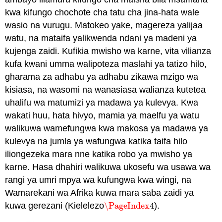
kwa kifungo chochote cha tatu cha jina-hata wale
wasio na vurugu. Matokeo yake, magereza yalijaa
watu, na mataifa yalikwenda ndani ya madeni ya
kujenga zaidi. Kufikia mwisho wa karne, vita vilianza
kufa kwani umma walipoteza maslahi ya tatizo hilo,
gharama za adhabu ya adhabu zikawa mzigo wa
kisiasa, na wasomi na wanasiasa walianza kutetea
uhalifu wa matumizi ya madawa ya kulevya. Kwa
wakati huu, hata hivyo, mamia ya maelfu ya watu
walikuwa wamefungwa kwa makosa ya madawa ya
kulevya na jumla ya wafungwa katika taifa hilo
iliongezeka mara nne katika robo ya mwisho ya
karne. Hasa dhahiri walikuwa ukosefu wa usawa wa
rangi ya umri mpya wa kufungwa kwa wingi, na
Wamarekani wa Afrika kuwa mara saba zaidi ya
kuwa gerezani (Kielelezo
\PageIndex
4
).
\PageIndex
4