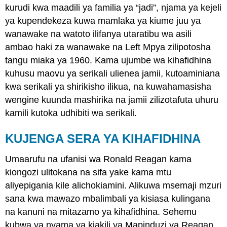
kurudi kwa maadili ya familia ya “jadi”, njama ya kejeli
ya kupendekeza kuwa mamlaka ya kiume juu ya
wanawake na watoto ilifanya utaratibu wa asili
ambao haki za wanawake na Left Mpya zilipotosha
tangu miaka ya 1960. Kama ujumbe wa kihafidhina
kuhusu maovu ya serikali ulienea jamii, kutoaminiana
kwa serikali ya shirikisho ilikua, na kuwahamasisha
wengine kuunda mashirika na jamii zilizotafuta uhuru
kamili kutoka udhibiti wa serikali.
KUJENGA SERA YA KIHAFIDHINA
Umaarufu na ufanisi wa Ronald Reagan kama
kiongozi ulitokana na sifa yake kama mtu
aliyepigania kile alichokiamini. Alikuwa msemaji mzuri
sana kwa mawazo mbalimbali ya kisiasa kulingana
na kanuni na mitazamo ya kihafidhina. Sehemu
kubwa ya nyama ya kiakili ya Mapinduzi ya Reagan