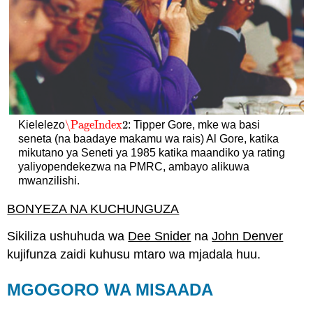
\PageIndex
2
Kielelezo
: Tipper Gore, mke wa basi
\PageIndex
2
seneta (na baadaye makamu wa rais) Al Gore, katika
mikutano ya Seneti ya 1985 katika maandiko ya rating
yaliyopendekezwa na PMRC, ambayo alikuwa
mwanzilishi.
BONYEZA NA KUCHUNGUZA
Sikiliza ushuhuda wa
Dee Snider
na
John Denver
kujifunza zaidi kuhusu mtaro wa mjadala huu.
MGOGORO WA MISAADA