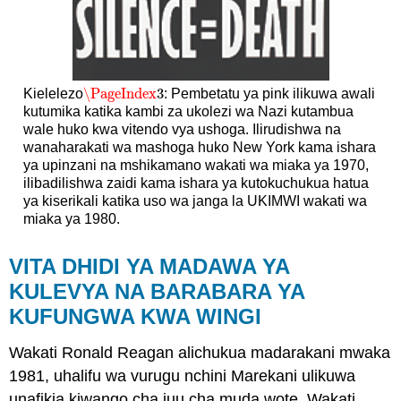
\PageIndex
3
Kielelezo
: Pembetatu ya pink ilikuwa awali
\PageIndex
3
kutumika katika kambi za ukolezi wa Nazi kutambua
wale huko kwa vitendo vya ushoga. Ilirudishwa na
wanaharakati wa mashoga huko New York kama ishara
ya upinzani na mshikamano wakati wa miaka ya 1970,
ilibadilishwa zaidi kama ishara ya kutokuchukua hatua
ya kiserikali katika uso wa janga la UKIMWI wakati wa
miaka ya 1980.
VITA DHIDI YA MADAWA YA
KULEVYA NA BARABARA YA
KUFUNGWA KWA WINGI
Wakati Ronald Reagan alichukua madarakani mwaka
1981, uhalifu wa vurugu nchini Marekani ulikuwa
unafikia kiwango cha juu cha muda wote. Wakati