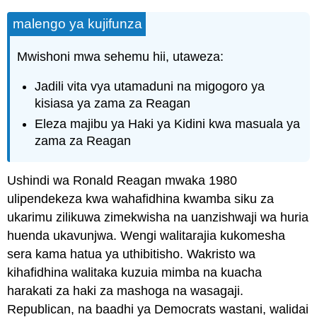
malengo ya kujifunza
Mwishoni mwa sehemu hii, utaweza:
Jadili vita vya utamaduni na migogoro ya
kisiasa ya zama za Reagan
Eleza majibu ya Haki ya Kidini kwa masuala ya
zama za Reagan
Ushindi wa Ronald Reagan mwaka 1980
ulipendekeza kwa wahafidhina kwamba siku za
ukarimu zilikuwa zimekwisha na uanzishwaji wa huria
huenda ukavunjwa. Wengi walitarajia kukomesha
sera kama hatua ya uthibitisho. Wakristo wa
kihafidhina walitaka kuzuia mimba na kuacha
harakati za haki za mashoga na wasagaji.
Republican, na baadhi ya Democrats wastani, walidai