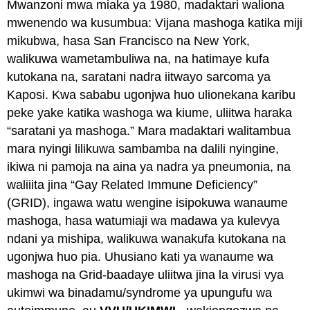
Mwanzoni mwa miaka ya 1980, madaktari waliona
mwenendo wa kusumbua: Vijana mashoga katika miji
mikubwa, hasa San Francisco na New York,
walikuwa wametambuliwa na, na hatimaye kufa
kutokana na, saratani nadra iitwayo sarcoma ya
Kaposi. Kwa sababu ugonjwa huo ulionekana karibu
peke yake katika washoga wa kiume, uliitwa haraka
“saratani ya mashoga.” Mara madaktari walitambua
mara nyingi lilikuwa sambamba na dalili nyingine,
ikiwa ni pamoja na aina ya nadra ya pneumonia, na
waliiita jina “Gay Related Immune Deficiency”
(GRID), ingawa watu wengine isipokuwa wanaume
mashoga, hasa watumiaji wa madawa ya kulevya
ndani ya mishipa, walikuwa wanakufa kutokana na
ugonjwa huo pia. Uhusiano kati ya wanaume wa
mashoga na Grid-baadaye uliitwa jina la virusi vya
ukimwi wa binadamu/syndrome ya upungufu wa