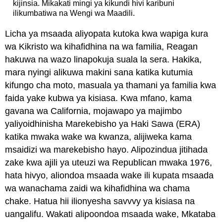
kijinsia. Mikakati mingi ya kikundi hivi karibuni
ilikumbatiwa na Wengi wa Maadili.
Licha ya msaada aliyopata kutoka kwa wapiga kura
wa Kikristo wa kihafidhina na wa familia, Reagan
hakuwa na wazo linapokuja suala la sera. Hakika,
mara nyingi alikuwa makini sana katika kutumia
kifungo cha moto, masuala ya thamani ya familia kwa
faida yake kubwa ya kisiasa. Kwa mfano, kama
gavana wa California, mojawapo ya majimbo
yaliyoidhinisha Marekebisho ya Haki Sawa (ERA)
katika mwaka wake wa kwanza, alijiweka kama
msaidizi wa marekebisho hayo. Alipozindua jitihada
zake kwa ajili ya uteuzi wa Republican mwaka 1976,
hata hivyo, aliondoa msaada wake ili kupata msaada
wa wanachama zaidi wa kihafidhina wa chama
chake. Hatua hii ilionyesha savvvy ya kisiasa na
uangalifu. Wakati alipoondoa msaada wake, Mkataba