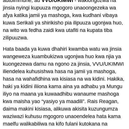
autoimmune, au
VVU/UKIMWI
- wakiongozwa na
jinsia nyingi kupuuza mgogoro unaoongezeka wa
afya katika jamii ya mashoga, kwa kudhani vibaya
kuwa Serikali ya shirikisho pia ilipuuza ugonjwa huo,
na wito wa fedha zaidi kwa utafiti na kupata tiba
zilipuuzwa.
Hata baada ya kuwa dhahiri kwamba watu wa jinsia
wangeweza kuambukizwa ugonjwa huo kwa njia ya
kuongezewa damu na ngono za jinsia, VVU/UKIMWI
iliendelea kuhusishwa hasa na jamii ya mashoga,
hasa na wahafidhina wa kisiasa na wa kidini. Hakika,
haki ya kidini iliiona kama aina ya adhabu ya Mungu
iliyo na maana ya kuwaadhibu wanaume mashoga
kwa maisha yao “yasiyo ya maadili”. Rais Reagan,
daima makini kisiasa, alikuwa akisita kuzungumza
waziwazi kuhusu mgogoro unaoendelea hata kama
maelfu walikabiliwa na kifo fulani kutokana na