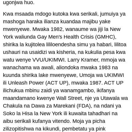
ugonjwa huo.
Kwa msaada mdogo kutoka kwa serikali, jumuiya ya
mashoga haraka ilianza kuandaa majibu yake
mwenyewe. Mwaka 1982, wanaume wa jiji la New
York waliunda Gay Men's Health Crisis (GMHC),
shirika la kujitolea lililoendesha simu ya habari, lilitoa
ushauri na usaidizi wa kisheria, na kukulia pesa kwa
watu wenye VVU/UKIMWI. Larry Kramer, mmoja wa
wanachama wa awali, aliondoka mwaka 1983 na
kuunda shirika lake mwenyewe, Umoja wa UKIMWI
ili Unleash Power (ACT UP), mwaka 1987. ACT UP
ilichukua mbinu zaidi ya wanamgambo, ikifanya
maandamano kwenye Wall Street, nje ya Utawala wa
Chakula na Dawa za Marekani (FDA), na ndani ya
Soko la Hisa la New York ili kuwaita tahadhari na
aibu serikali kufanya vitendo. Moja ya picha
zilizopitishwa na kikundi, pembetatu ya pink