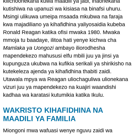
kilichoonekana kuwa maadili ya jadi, inaonekana
kutishiwa na upanuzi wa kisiasa na binafsi uhuru.
Msingi ulikuwa umeipa msaada mkubwa na faraja
kwa majadiliano ya kihafidhina yaliyosaidia kubeba
Ronald Reagan katika ofisi mwaka 1980. Mwaka
mmoja tu baadaye, ilitoa hati yenye kichwa cha
Mamlaka ya Uongozi
ambayo iliorodhesha
mapendekezo mahususi elfu mbili juu ya jinsi ya
kupunguza ukubwa na kufikia serikali ya shirikisho na
kutekeleza ajenda ya kihafidhina thabiti zaidi.
Utawala mpya wa Reagan uliochaguliwa ulionekana
vizuri juu ya mapendekezo na kuajiri waandishi
kadhaa wa karatasi kutumikia katika Ikulu.
WAKRISTO KIHAFIDHINA NA
MAADILI YA FAMILIA
Miongoni mwa wafuasi wenye nguvu zaidi wa