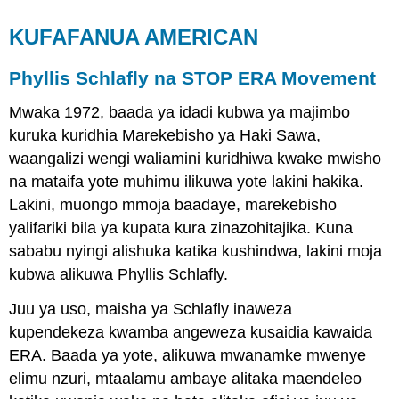
KUFAFANUA AMERICAN
Phyllis Schlafly na STOP ERA Movement
Mwaka 1972, baada ya idadi kubwa ya majimbo
kuruka kuridhia Marekebisho ya Haki Sawa,
waangalizi wengi waliamini kuridhiwa kwake mwisho
na mataifa yote muhimu ilikuwa yote lakini hakika.
Lakini, muongo mmoja baadaye, marekebisho
yalifariki bila ya kupata kura zinazohitajika. Kuna
sababu nyingi alishuka katika kushindwa, lakini moja
kubwa alikuwa Phyllis Schlafly.
Juu ya uso, maisha ya Schlafly inaweza
kupendekeza kwamba angeweza kusaidia kawaida
ERA. Baada ya yote, alikuwa mwanamke mwenye
elimu nzuri, mtaalamu ambaye alitaka maendeleo