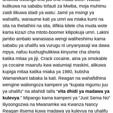
kulikuwa na sababu tofauti za Mwiba, moja muhimu
zaidi ilikuwa idadi ya watu: Jamii ya msingi ya
wahalifu, wanaume kati ya umri wa miaka kumi na
sita na thelathini na sita, ilifikia kilele cha muda wote
kama kizazi cha mtoto-boomer kilipokuja umri. Lakini
jambo ambalo wanasiasa wengi waliheshimu kama
sababu ya uhalifu wa vurugu ni unyanyasaji wa dawa
mpya, nafuu kushughulikiwa kinyume cha sheria
katika mitaa ya jiji. Crack cocaine, aina ya smokable
ya cocaine maarufu kwa watumiaji maskini, alikuwa
kupiga mitaa katika miaka ya 1980, kutisha
Wamarekani tabaka la kati. Reagan na wahafidhina
wengine waliongoza kampeni ya “kupata mgumu juu
ya uhalifu” na aliahidi taifa “
vita dhidi ya madawa ya
kulevya
.” Mipango kama kampeni ya “Just Sema No”
iliyoongozwa na Mwanamke wa Kwanza Nancy
Reagan ilisema kuwa madawa ya kulevya na uhalifu