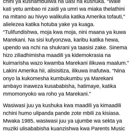
chini ya kushambuliwa na uasi na kushuka. “Wale
kati yetu ambao ni zaidi ya umri wa miaka thelathini
na mitano au hivyo walikulia katika Amerika tofauti,”
alielezea katika hotuba yake ya kuaga.
“Tulifundishwa, moja kwa moja, nini maana ya kuwa
Marekani. Na sisi kufyonzwa, karibu katika hewa,
upendo wa nchi na shukrani ya taasisi zake. Sinema
hizo ziliadhimisha maadili ya kidemokrasia na
kuimarisha wazo kwamba Marekani ilikuwa maalum.”
Lakini Amerika hii, alisisitiza, ilikuwa inafutwa. “Nina
onyo la kukomesha kumbukumbu ya Marekani
ambayo inaweza kusababisha, hatimaye, katika
mmomonyoko wa roho ya Marekani.”
Wasiwasi juu ya kushuka kwa maadili ya kimaadili
nchini humo ulipanda pande zote mbili za kisiasa.
Mwaka 1985, wasiwasi juu ya ujumbe wa sekta ya
muziki ulisababisha kuanzishwa kwa Parents Music