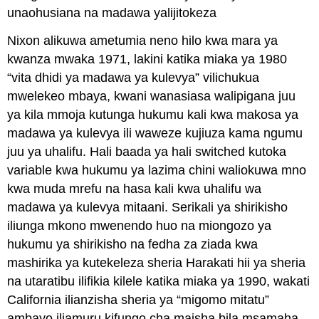
unaohusiana na madawa yalijitokeza
Nixon alikuwa ametumia neno hilo kwa mara ya
kwanza mwaka 1971, lakini katika miaka ya 1980
“vita dhidi ya madawa ya kulevya” vilichukua
mwelekeo mbaya, kwani wanasiasa walipigana juu
ya kila mmoja kutunga hukumu kali kwa makosa ya
madawa ya kulevya ili waweze kujiuza kama ngumu
juu ya uhalifu. Hali baada ya hali switched kutoka
variable kwa hukumu ya lazima chini waliokuwa mno
kwa muda mrefu na hasa kali kwa uhalifu wa
madawa ya kulevya mitaani. Serikali ya shirikisho
iliunga mkono mwenendo huo na miongozo ya
hukumu ya shirikisho na fedha za ziada kwa
mashirika ya kutekeleza sheria Harakati hii ya sheria
na utaratibu ilifikia kilele katika miaka ya 1990, wakati
California ilianzisha sheria ya “migomo mitatu”
ambayo iliamuru kifungo cha maisha bila msamaha