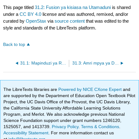
This page titled
31.2: Fusion ya kisiasa na Utamaduni
is shared
under a
CC BY 4.0
license and was authored, remixed, and/or
curated by
OpenStax
via
source content
that was edited to the
style and standards of the LibreTexts platform.
Back to top
31.1: Mapinduzi ya Reagan
31.3: Amri mpya ya Dunia
The LibreTexts libraries are
Powered by NICE CXone Expert
and
are supported by the Department of Education Open Textbook Pilot
Project, the UC Davis Office of the Provost, the UC Davis Library,
the California State University Affordable Learning Solutions
Program, and Merlot. We also acknowledge previous National
Science Foundation support under grant numbers 1246120,
1525057, and 1413739.
Privacy Policy
.
Terms & Conditions
.
Accessibility Statement
. For more information contact us
at
info@libretexts.org
.