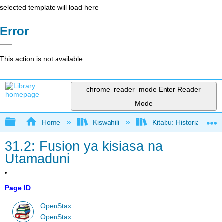
selected template will load here
Error
This action is not available.
chrome_reader_mode
Enter Reader
Mode
Expand/collapse global hierarchy
Home
Kiswahili
Kitabu: Historia ya M
31.2: Fusion ya kisiasa na
Utamaduni
Page ID
OpenStax
OpenStax