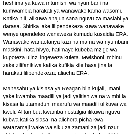
heshima ya kuwa mtumishi wa nyumbani na
kumwambia harakati ya wanawake kama wasomi.
Katika hili, alikuwa anajua sana nguvu za maslahi ya
darasa. Shirika lake lilipendekeza kuwa wanawake
wenye upendeleo wanaweza kumudu kusaidia ERA.
Wanawake wanaofanya kazi na mama wa nyumbani
maskini, hata hivyo, hatimaye kubeba mzigo wa
kupoteza ulinzi ingeweza kuleta. Mwishoni, mbinu
zake zilifanikiwa katika kufikia kile hasa jina la
harakati lilipendekeza; aliacha ERA.
Mahesabu ya kisiasa ya Reagan bila kujali, imani
yake kwamba maadili ya jadi yalitishiwa na wimbi la
kisasa la utamaduni maarufu wa maadili ulikuwa wa
kweli. Alitambua kwamba nostalgia ilikuwa nguvu
kubwa katika siasa, na alichora picha kwa
watazamaji wake wa siku za zamani za jadi nzuri