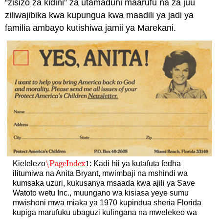
“zisizo za kidini” za utamaduni maarufu na za juu
ziliwajibika kwa kupungua kwa maadili ya jadi ya
familia ambayo kutishiwa jamii ya Marekani.
\PageIndex
1
Kielelezo
: Kadi hii ya kutafuta fedha
\PageIndex
1
ilitumiwa na Anita Bryant, mwimbaji na mshindi wa
kumsaka uzuri, kukusanya msaada kwa ajili ya Save
Watoto wetu Inc., muungano wa kisiasa yeye sumu
mwishoni mwa miaka ya 1970 kupindua sheria Florida
kupiga marufuku ubaguzi kulingana na mwelekeo wa