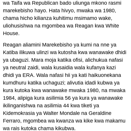
wa Taifa wa Republican bado uliunga mkono rasmi
marekebisho hayo. Hata hivyo, mwaka wa 1980,
chama hicho kilianza kuhitimu msimamo wake,
uliohusishwa na mgombea wa Reagan kwa White
House.
Reagan aliamini Marekebisho ya kumi na nne ya
Katiba ilikuwa ulinzi wa kutosha kwa wanawake dhidi
ya ubaguzi. Mara moja katika ofisi, alichukua nafasi
ya neutral zaidi, wala kusaidia wala kufanya kazi
dhidi ya ERA. Wala nafasi hii ya kati haikuonekana
kumdhuru katika uchaguzi; alivutia idadi kubwa ya
kura kutoka kwa wanawake mwaka 1980, na mwaka
1984, alipiga kura asilimia 56 ya kura ya wanawake
ikilinganishwa na asilimia 44 kwa tiketi ya
Kidemokrasia ya Walter Mondale na Geraldine
Ferraro, mgombea wa kwanza wa kike kwa makamu
wa rais kutoka chama kikubwa.