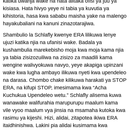
katika uwanja wake na hata alitaka ofisi ya juu ya
kisiasa. Hata hivyo yeye ni tabia ya kuvutia ya
kihistoria, hasa kwa sababu maisha yake na malengo
hayakubaliani na kanuni zinazotarajiwa.
Shambulio la Schlafly kwenye ERA lilikuwa lenye
ujuzi katika njia na ufanisi wake. Badala ya
kushambulia marekebisho moja kwa moja kama njia
ya tabia zisizozuiliwa na zisizo za maadili kama
wengine walivyokuwa navyo, yeye akapiga upinzani
wake kwa lugha ambayo ilikuwa nyeti kwa upendeleo
na darasa. Chombo chake kilikuwa harakati ya STOP
ERA, na kifupi STOP, imesimama kwa “Acha
Kuchukua Upendeleo wetu.” Schlafly alisema kuwa
wanawake walifurahia marupurupu maalum kama
vile vyoo maalum vya jinsia na msamaha kutoka kwa
rasimu ya kijeshi. Hizi, alidai, zitapotea ikiwa ERA
itaidhinishwa. Lakini pia alidai kusimama kwa