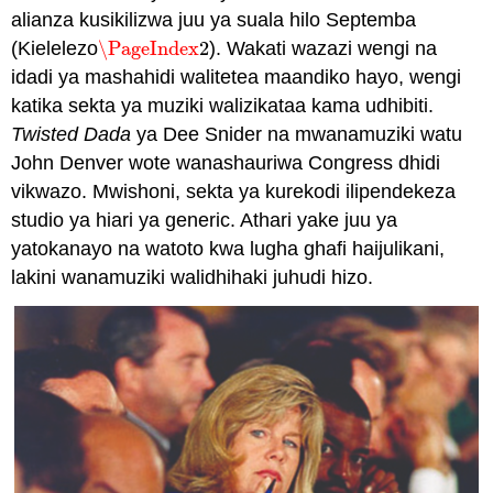
alianza kusikilizwa juu ya suala hilo Septemba
(Kielelezo
\PageIndex
2
). Wakati wazazi wengi na
\PageIndex
2
idadi ya mashahidi walitetea maandiko hayo, wengi
katika sekta ya muziki walizikataa kama udhibiti.
Twisted Dada
ya Dee Snider na mwanamuziki watu
John Denver wote wanashauriwa Congress dhidi
vikwazo. Mwishoni, sekta ya kurekodi ilipendekeza
studio ya hiari ya generic. Athari yake juu ya
yatokanayo na watoto kwa lugha ghafi haijulikani,
lakini wanamuziki walidhihaki juhudi hizo.