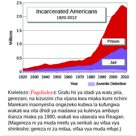
\PageIndex
4
Kielelezo
: Grafu hii ya idadi ya watu jela,
\PageIndex
4
gerezani, na kizuizini cha vijana kwa miaka kumi nchini
Marekani inaonyesha ongezeko kubwa la kufungwa
wakati wa vita dhidi ya madawa ya kulevya ambayo
ilianza miaka ya 1980, wakati wa utawala wa Reagan.
(Magereza ni ya muda mrefu ya serikali au vifaa vya
shirikisho; gereza ni za mitaa, vifaa vya muda mfupi.)