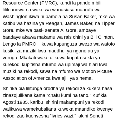
Resource Center (PMRC), kundi la pande mbili
lililoundwa na wake wa wanasiasa maarufu wa
Washington ikiwa ni pamoja na Susan Baker, mke wa
katibu wa hazina ya Reagan, James Baker, na Tipper
Gore, mke wa basi- seneta Al Gore, ambaye
baadaye akawa makamu wa rais chini ya Bill Clinton.
Lengo la PMRC lilikuwa kupunguza uwezo wa watoto
kusikiliza muziki kwa maudhui ya ngono au ya
vurugu. Mkakati wake ulikuwa kupata sekta ya
kurekodi kupitisha mfumo wa upimaji wa hiari kwa
muziki na rekodi, sawa na mfumo wa Motion Picture
Association of America kwa ajili ya sinema.
Shirika pia lilitunga orodha ya rekodi za kukera hasa
zinazojulikana kama “chafu kumi na tano.” Kufikia
Agosti 1985, karibu ishirini makampuni ya rekodi
walikuwa wamekubaliana kuweka maandiko kwenye
rekodi zao kuonyesha “lyrics wazi,” lakini Seneti