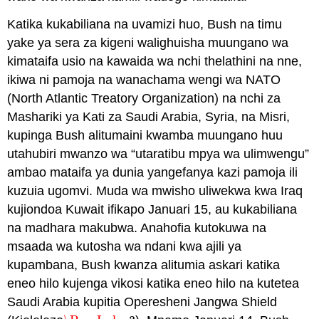
Katika kukabiliana na uvamizi huo, Bush na timu
yake ya sera za kigeni walighuisha muungano wa
kimataifa usio na kawaida wa nchi thelathini na nne,
ikiwa ni pamoja na wanachama wengi wa NATO
(North Atlantic Treatory Organization) na nchi za
Mashariki ya Kati za Saudi Arabia, Syria, na Misri,
kupinga Bush alitumaini kwamba muungano huu
utahubiri mwanzo wa “utaratibu mpya wa ulimwengu”
ambao mataifa ya dunia yangefanya kazi pamoja ili
kuzuia ugomvi. Muda wa mwisho uliwekwa kwa Iraq
kujiondoa Kuwait ifikapo Januari 15, au kukabiliana
na madhara makubwa. Anahofia kutokuwa na
msaada wa kutosha wa ndani kwa ajili ya
kupambana, Bush kwanza alitumia askari katika
eneo hilo kujenga vikosi katika eneo hilo na kutetea
Saudi Arabia kupitia Operesheni Jangwa Shield