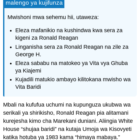
malengo ya kujifunza
Mwishoni mwa sehemu hii, utaweza:
Eleza mafanikio na kushindwa kwa sera za
kigeni za Ronald Reagan
Linganisha sera za Ronald Reagan na zile za
George H.
Eleza sababu na matokeo ya Vita vya Ghuba
ya Kiajemi
Kujadili matukio ambayo kilitokana mwisho wa
Vita Baridi
Mbali na kufufua uchumi na kupunguza ukubwa wa
serikali ya shirikisho, Ronald Reagan pia alitamani
kurejesha kimo cha Marekani duniani. Aliingia White
House “shujaa baridi” na kutaja Umoja wa Kisovyeti
katika hotuba ya 1983 kama “himaya mabaya.”