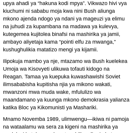
upya ahadi ya “hakuna kodi mpya”. Vikwazo hivi vya
kiuchumi ni sababu moja kwa nini Bush aliunga
mkono ajenda ndogo ya ndani ya mageuzi ya elimu
na juhudi za kupambana na madawa ya kulevya,
kutegemea kujitolea binafsi na mashirika ya jamii,
ambayo aliyetaja kama “pointi elfu za mwanga,”
kushughulikia matatizo mengi ya kijamii.
Ilipokuja mambo ya nje, mtazamo wa Bush kuelekea
Umoja wa Kisovyeti ulikuwa tofauti kidogo na
Reagan. Tamaa ya kuepuka kuwashawishi Soviet
ilimsababisha kupitisha njia ya mikono wakati,
mwanzoni mwa muda wake, mfululizo wa
maandamano ya kuunga mkono demokrasia yalianza
katika Bloc ya Kikomunisti ya Mashariki.
Mnamo Novemba 1989, ulimwengu—ikiwa ni pamoja
na wataalamu wa sera za kigeni na mashirika ya