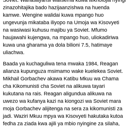
Soviet. Wanasayansi walisema kuwa teknolojia nyingi
zinazohitajika bado hazijaanzishwa na huenda
kamwe. Wengine walidai kuwa mpango huo
ungevunja mikataba iliyopo na Umoja wa Kisovyeti
na wasiwasi kuhusu majibu ya Soviet. Mfumo
haujawahi kujengwa, na mpango huo, uliokadiriwa
kuwa una gharama ya dola bilioni 7.5, hatimaye
uliachwa.
Baada ya kuchaguliwa tena mwaka 1984, Reagan
alianza kupunguza msimamo wake kuelekea Soviet.
Mikhail Gorbachev akawa Katibu Mkuu wa Chama
cha Kikomunisti cha Soviet na alikuwa tayari
kukutana na rais. Reagan aligundua alikuwa na
uwezo wa kufanya kazi na kiongozi wa Soviet mara
moja Gorbachev alijitenga na sera za kikomunisti za
jadi. Waziri Mkuu mpya wa Kisovyeti hakutaka kutoa
fedha za ziada kwa ajili ya mbio nyingine za silaha,