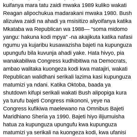
kuifanya mara tatu zaidi mwaka 1989 kuliko wakati
Reagan alipochukua madarakani mwaka 1980. Bush
alizuiwa zaidi na ahadi ya msisitizo aliyoifanya katika
Mkataba wa Republican wa 1988— “soma midomo
yangu: hakuna kodi mpya” -na akajikuta katika nafasi
ngumu ya kujaribu kusawazisha bajeti na kupunguza
upungufu bila kuvunja ahadi yake. Hata hivyo, pia
wanakabiliwa Congress kudhibitiwa na Democrats,
ambao walitaka kuongeza kodi kwa matajiri, wakati
Republican walidhani serikali lazima kasi kupunguza
matumizi ya ndani. Katika Oktoba, baada ya
shutdown kifupi serikali wakati Bush alipopiga kura
ya turufu bajeti Congress mikononi, yeye na
Congress kufikiwa maelewano na Omnibus Bajeti
Maridhiano Sheria ya 1990. Bajeti hiyo ilijumuisha
hatua za kupunguza upungufu kwa kupunguza
matumizi ya serikali na kuongeza kodi, kwa ufanisi