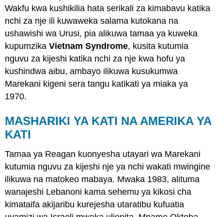
Wakfu kwa kushikilia hata serikali za kimabavu katika
nchi za nje ili kuwaweka salama kutokana na
ushawishi wa Urusi, pia alikuwa tamaa ya kuweka
kupumzika
Vietnam Syndrome
, kusita kutumia
nguvu za kijeshi katika nchi za nje kwa hofu ya
kushindwa aibu, ambayo ilikuwa kusukumwa
Marekani kigeni sera tangu katikati ya miaka ya
1970.
MASHARIKI YA KATI NA AMERIKA YA
KATI
Tamaa ya Reagan kuonyesha utayari wa Marekani
kutumia nguvu za kijeshi nje ya nchi wakati mwingine
ilikuwa na matokeo mabaya. Mwaka 1983, alituma
wanajeshi Lebanoni kama sehemu ya kikosi cha
kimataifa akijaribu kurejesha utaratibu kufuatia
uvamizi wa Israeli mwaka uliopita. Mnamo Oktoba