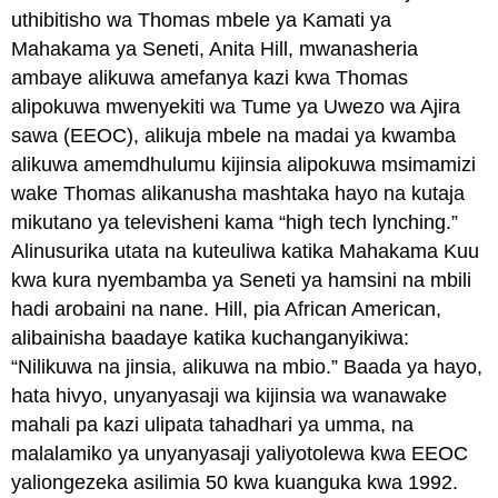
uthibitisho wa Thomas mbele ya Kamati ya
Mahakama ya Seneti, Anita Hill, mwanasheria
ambaye alikuwa amefanya kazi kwa Thomas
alipokuwa mwenyekiti wa Tume ya Uwezo wa Ajira
sawa (EEOC), alikuja mbele na madai ya kwamba
alikuwa amemdhulumu kijinsia alipokuwa msimamizi
wake Thomas alikanusha mashtaka hayo na kutaja
mikutano ya televisheni kama “high tech lynching.”
Alinusurika utata na kuteuliwa katika Mahakama Kuu
kwa kura nyembamba ya Seneti ya hamsini na mbili
hadi arobaini na nane. Hill, pia African American,
alibainisha baadaye katika kuchanganyikiwa:
“Nilikuwa na jinsia, alikuwa na mbio.” Baada ya hayo,
hata hivyo, unyanyasaji wa kijinsia wa wanawake
mahali pa kazi ulipata tahadhari ya umma, na
malalamiko ya unyanyasaji yaliyotolewa kwa EEOC
yaliongezeka asilimia 50 kwa kuanguka kwa 1992.