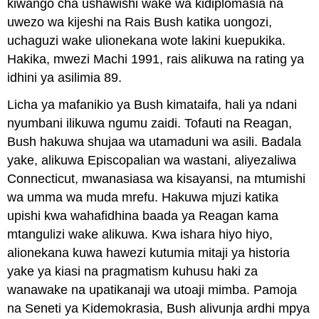
kiwango cha ushawishi wake wa kidiplomasia na
uwezo wa kijeshi na Rais Bush katika uongozi,
uchaguzi wake ulionekana wote lakini kuepukika.
Hakika, mwezi Machi 1991, rais alikuwa na rating ya
idhini ya asilimia 89.
Licha ya mafanikio ya Bush kimataifa, hali ya ndani
nyumbani ilikuwa ngumu zaidi. Tofauti na Reagan,
Bush hakuwa shujaa wa utamaduni wa asili. Badala
yake, alikuwa Episcopalian wa wastani, aliyezaliwa
Connecticut, mwanasiasa wa kisayansi, na mtumishi
wa umma wa muda mrefu. Hakuwa mjuzi katika
upishi kwa wahafidhina baada ya Reagan kama
mtangulizi wake alikuwa. Kwa ishara hiyo hiyo,
alionekana kuwa hawezi kutumia mitaji ya historia
yake ya kiasi na pragmatism kuhusu haki za
wanawake na upatikanaji wa utoaji mimba. Pamoja
na Seneti ya Kidemokrasia, Bush alivunja ardhi mpya