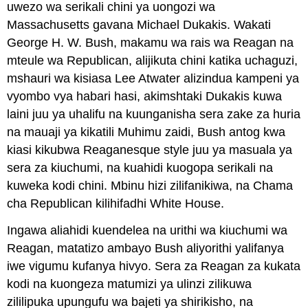
uwezo wa serikali chini ya uongozi wa
Massachusetts gavana Michael Dukakis. Wakati
George H. W. Bush, makamu wa rais wa Reagan na
mteule wa Republican, alijikuta chini katika uchaguzi,
mshauri wa kisiasa Lee Atwater alizindua kampeni ya
vyombo vya habari hasi, akimshtaki Dukakis kuwa
laini juu ya uhalifu na kuunganisha sera zake za huria
na mauaji ya kikatili Muhimu zaidi, Bush antog kwa
kiasi kikubwa Reaganesque style juu ya masuala ya
sera za kiuchumi, na kuahidi kuogopa serikali na
kuweka kodi chini. Mbinu hizi zilifanikiwa, na Chama
cha Republican kilihifadhi White House.
Ingawa aliahidi kuendelea na urithi wa kiuchumi wa
Reagan, matatizo ambayo Bush aliyorithi yalifanya
iwe vigumu kufanya hivyo. Sera za Reagan za kukata
kodi na kuongeza matumizi ya ulinzi zilikuwa
zililipuka upungufu wa bajeti ya shirikisho, na