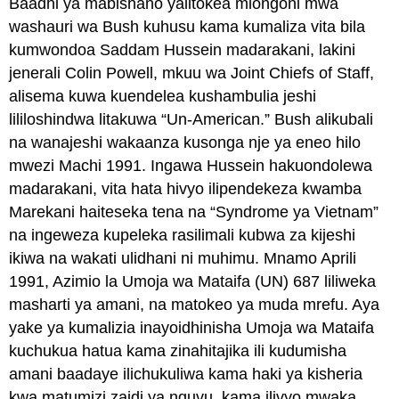
Baadhi ya mabishano yalitokea miongoni mwa
washauri wa Bush kuhusu kama kumaliza vita bila
kumwondoa Saddam Hussein madarakani, lakini
jenerali Colin Powell, mkuu wa Joint Chiefs of Staff,
alisema kuwa kuendelea kushambulia jeshi
lililoshindwa litakuwa “Un-American.” Bush alikubali
na wanajeshi wakaanza kusonga nje ya eneo hilo
mwezi Machi 1991. Ingawa Hussein hakuondolewa
madarakani, vita hata hivyo ilipendekeza kwamba
Marekani haiteseka tena na “Syndrome ya Vietnam”
na ingeweza kupeleka rasilimali kubwa za kijeshi
ikiwa na wakati ulidhani ni muhimu. Mnamo Aprili
1991, Azimio la Umoja wa Mataifa (UN) 687 liliweka
masharti ya amani, na matokeo ya muda mrefu. Aya
yake ya kumalizia inayoidhinisha Umoja wa Mataifa
kuchukua hatua kama zinahitajika ili kudumisha
amani baadaye ilichukuliwa kama haki ya kisheria
kwa matumizi zaidi ya nguvu, kama ilivyo mwaka