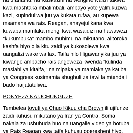
na ufahamu, na Kaskazini na wengine walishtakiwa
kwa mashtaka mbalimbali, ambayo yote yalifukuzwa
kazi, kupinduliwa juu ya kukata rufaa, au kupewa
msamaha wa rais. Reagan, anayejulikana kwa
kuwapa mamlaka mengi kwa wasaidizi na hawawezi
“kukumbuka” mambo muhimu na mikutano, alitoroka
kashfa hiyo bila kitu zaidi ya kukosolewa kwa
uangalizi wake wa lax. Taifa hilo liligawanyika juu ya
kiwango ambacho rais angeweza kwenda “kulinda
maslahi ya kitaifa,” na mipaka ya mamlaka ya katiba
ya Congress kusimamia shughuli za tawi la mtendaji
bado haijatatuliwa.
BONYEZA NA UCHUNGUZE
Tembelea
tovuti ya Chuo Kikuu cha Brown
ili ujifunze
zaidi kuhusu mikutano ya Iran ya Contra. Soma
nakala za ushuhuda huo na uangalie video ya hotuba
ya Rais Reagan kwa taifa kuhusu operesheni hiyo.