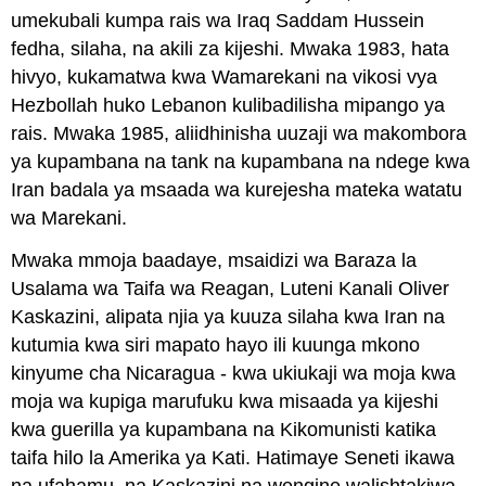
umekubali kumpa rais wa Iraq Saddam Hussein
fedha, silaha, na akili za kijeshi. Mwaka 1983, hata
hivyo, kukamatwa kwa Wamarekani na vikosi vya
Hezbollah huko Lebanon kulibadilisha mipango ya
rais. Mwaka 1985, aliidhinisha uuzaji wa makombora
ya kupambana na tank na kupambana na ndege kwa
Iran badala ya msaada wa kurejesha mateka watatu
wa Marekani.
Mwaka mmoja baadaye, msaidizi wa Baraza la
Usalama wa Taifa wa Reagan, Luteni Kanali Oliver
Kaskazini, alipata njia ya kuuza silaha kwa Iran na
kutumia kwa siri mapato hayo ili kuunga mkono
kinyume cha Nicaragua - kwa ukiukaji wa moja kwa
moja wa kupiga marufuku kwa misaada ya kijeshi
kwa guerilla ya kupambana na Kikomunisti katika
taifa hilo la Amerika ya Kati. Hatimaye Seneti ikawa