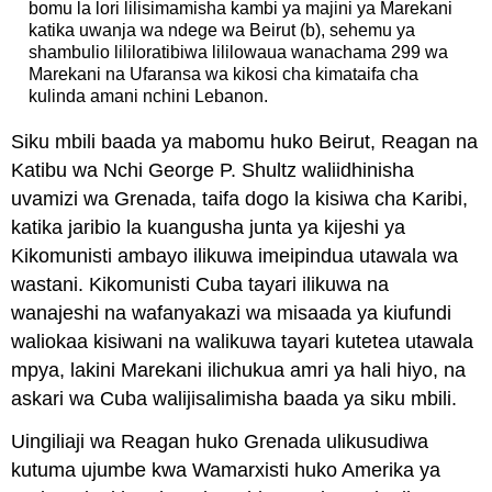
bomu la lori lilisimamisha kambi ya majini ya Marekani
katika uwanja wa ndege wa Beirut (b), sehemu ya
shambulio lililoratibiwa lililowaua wanachama 299 wa
Marekani na Ufaransa wa kikosi cha kimataifa cha
kulinda amani nchini Lebanon.
Siku mbili baada ya mabomu huko Beirut, Reagan na
Katibu wa Nchi George P. Shultz waliidhinisha
uvamizi wa Grenada, taifa dogo la kisiwa cha Karibi,
katika jaribio la kuangusha junta ya kijeshi ya
Kikomunisti ambayo ilikuwa imeipindua utawala wa
wastani. Kikomunisti Cuba tayari ilikuwa na
wanajeshi na wafanyakazi wa misaada ya kiufundi
waliokaa kisiwani na walikuwa tayari kutetea utawala
mpya, lakini Marekani ilichukua amri ya hali hiyo, na
askari wa Cuba walijisalimisha baada ya siku mbili.
Uingiliaji wa Reagan huko Grenada ulikusudiwa
kutuma ujumbe kwa Wamarxisti huko Amerika ya