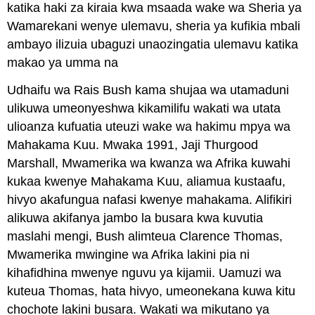
katika haki za kiraia kwa msaada wake wa Sheria ya
Wamarekani wenye ulemavu, sheria ya kufikia mbali
ambayo ilizuia ubaguzi unaozingatia ulemavu katika
makao ya umma na
Udhaifu wa Rais Bush kama shujaa wa utamaduni
ulikuwa umeonyeshwa kikamilifu wakati wa utata
ulioanza kufuatia uteuzi wake wa hakimu mpya wa
Mahakama Kuu. Mwaka 1991, Jaji Thurgood
Marshall, Mwamerika wa kwanza wa Afrika kuwahi
kukaa kwenye Mahakama Kuu, aliamua kustaafu,
hivyo akafungua nafasi kwenye mahakama. Alifikiri
alikuwa akifanya jambo la busara kwa kuvutia
maslahi mengi, Bush alimteua Clarence Thomas,
Mwamerika mwingine wa Afrika lakini pia ni
kihafidhina mwenye nguvu ya kijamii. Uamuzi wa
kuteua Thomas, hata hivyo, umeonekana kuwa kitu
chochote lakini busara. Wakati wa mikutano ya