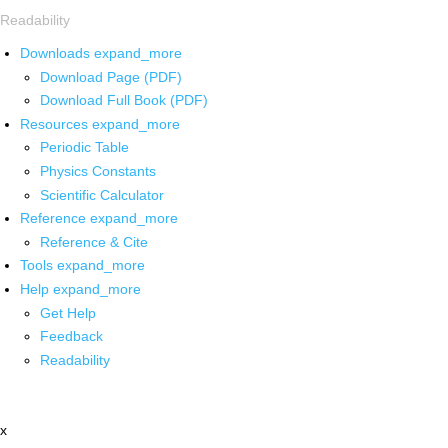
Readability
Downloads
expand_more
Download Page (PDF)
Download Full Book (PDF)
Resources
expand_more
Periodic Table
Physics Constants
Scientific Calculator
Reference
expand_more
Reference & Cite
Tools
expand_more
Help
expand_more
Get Help
Feedback
Readability
x