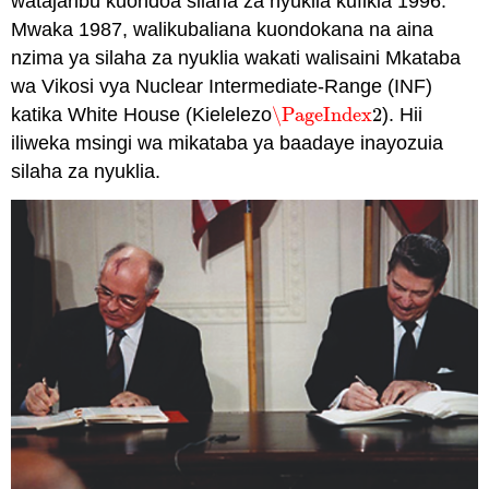
watajaribu kuondoa silaha za nyuklia kufikia 1996.
Mwaka 1987, walikubaliana kuondokana na aina
nzima ya silaha za nyuklia wakati walisaini Mkataba
wa Vikosi vya Nuclear Intermediate-Range (INF)
katika White House (Kielelezo
\PageIndex
2
). Hii
\PageIndex
2
iliweka msingi wa mikataba ya baadaye inayozuia
silaha za nyuklia.