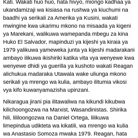
Kati. Wakati huo huo, hata hivyo, miongo kadhaa ya
ukandamizaji wa kisiasa na rushwa ya kiuchumi na
baadhi ya serikali za Amerika ya Kusini, wakati
mwingine kwa ukarimu mkono na misaada ya kigeni
ya Marekani, walikuwa wamepanda mbegu za kina
Huko El Salvador, mapinduzi ya kijeshi ya kiraia ya
1979 yalikuwa yameweka junta ya kijeshi madarakani
ambayo ilikuwa ikishiriki katika vita vya wenyewe kwa
wenyewe dhidi ya guerilla ya kushoto wakati Reagan
alichukua madaraka Utawala wake uliunga mkono
serikali ya mrengo wa kulia, ambayo ilitumia vikosi
vya kifo kuwanyamazisha upinzani.
Nikaragua jirani pia ilitawaliwa na kikundi kikubwa
kilichoongozwa na Marxist, Wasandinistas. Shirika
hili, lililoongozwa na Daniel Ortega, lilikuwa
limepindua udikteta wa kikatili, wa mrengo wa kulia
wa Anastasio Somoza mwaka 1979. Reagan, hata