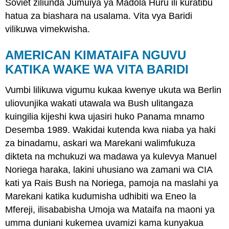
Soviet ziliunda Jumuiya ya Madola Huru ili kuratibu
hatua za biashara na usalama. Vita vya Baridi
vilikuwa vimekwisha.
AMERICAN KIMATAIFA NGUVU
KATIKA WAKE WA VITA BARIDI
Vumbi lilikuwa vigumu kukaa kwenye ukuta wa Berlin
uliovunjika wakati utawala wa Bush ulitangaza
kuingilia kijeshi kwa ujasiri huko Panama mnamo
Desemba 1989. Wakidai kutenda kwa niaba ya haki
za binadamu, askari wa Marekani walimfukuza
dikteta na mchukuzi wa madawa ya kulevya Manuel
Noriega haraka, lakini uhusiano wa zamani wa CIA
kati ya Rais Bush na Noriega, pamoja na maslahi ya
Marekani katika kudumisha udhibiti wa Eneo la
Mfereji, ilisababisha Umoja wa Mataifa na maoni ya
umma duniani kukemea uvamizi kama kunyakua