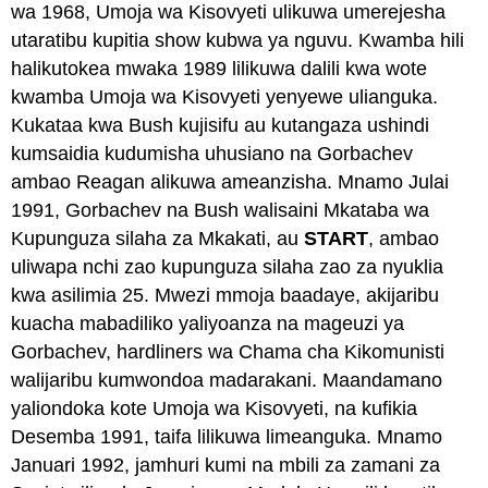
wa 1968, Umoja wa Kisovyeti ulikuwa umerejesha
utaratibu kupitia show kubwa ya nguvu. Kwamba hili
halikutokea mwaka 1989 lilikuwa dalili kwa wote
kwamba Umoja wa Kisovyeti yenyewe ulianguka.
Kukataa kwa Bush kujisifu au kutangaza ushindi
kumsaidia kudumisha uhusiano na Gorbachev
ambao Reagan alikuwa ameanzisha. Mnamo Julai
1991, Gorbachev na Bush walisaini Mkataba wa
Kupunguza silaha za Mkakati, au
START
, ambao
uliwapa nchi zao kupunguza silaha zao za nyuklia
kwa asilimia 25. Mwezi mmoja baadaye, akijaribu
kuacha mabadiliko yaliyoanza na mageuzi ya
Gorbachev, hardliners wa Chama cha Kikomunisti
walijaribu kumwondoa madarakani. Maandamano
yaliondoka kote Umoja wa Kisovyeti, na kufikia
Desemba 1991, taifa lilikuwa limeanguka. Mnamo
Januari 1992, jamhuri kumi na mbili za zamani za