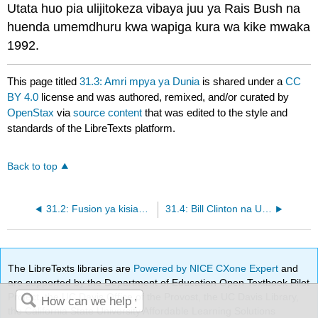
Utata huo pia ulijitokeza vibaya juu ya Rais Bush na
huenda umemdhuru kwa wapiga kura wa kike mwaka
1992.
This page titled
31.3: Amri mpya ya Dunia
is shared under a
CC
BY 4.0
license and was authored, remixed, and/or curated by
OpenStax
via
source content
that was edited to the style and
standards of the LibreTexts platform.
Back to top
31.2: Fusion ya kisiasa na Utamaduni
31.4: Bill Clinton na Uchumi Mpya
The LibreTexts libraries are
Powered by NICE CXone Expert
and
are supported by the Department of Education Open Textbook Pilot
Project, the UC Davis Office of the Provost, the UC Davis Library,
the California State University Affordable Learning Solutions