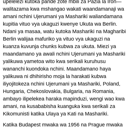
upelelezi kutoka pande zote mbili za Pazia la Iron—
walitazama kwa mshangao wakati waandamanaji wa
amani nchini Ujerumani ya Mashariki waliandamana
kupitia vituo vya ukaguzi kwenye Ukuta wa Berlin.
Ndani ya masaa, watu kutoka Mashariki na Magharibi
Berlin walijaa mafuriko ya vituo vya ukaguzi na
kuanza kuvunja chunks kubwa za ukuta. Miezi ya
maandamano ya awali nchini Ujerumani ya Mashariki
yalikuwa yametoa wito kwa serikali kuruhusu
wananchi kuondoka nchini. Maandamano haya
yalikuwa ni dhihirisho moja la harakati kubwa
iliyojitokeza nchini Ujerumani ya Mashariki, Poland,
Hungaria, Chekoslovakia, Bulgaria, na Romania,
ambayo ilipelekea haraka mapinduzi, wengi wao kwa
amani, na kusababisha kuanguka kwa serikali za
Kikomunisti katika Ulaya ya Kati na Mashariki.
Katika Budapest mwaka wa 1956 na Prague mwaka