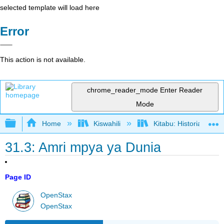
selected template will load here
Error
This action is not available.
chrome_reader_mode
Enter Reader
Mode
Expand/collapse global hierarchy
Home
Kiswahili
Kitabu: Historia ya M
31.3: Amri mpya ya Dunia
Page ID
OpenStax
OpenStax