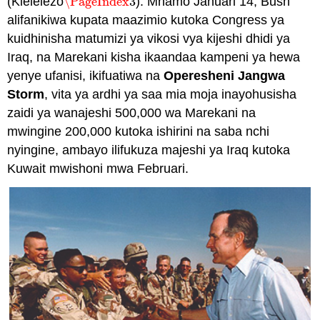
(Kielelezo
\PageIndex
3
). Mnamo Januari 14, Bush
\PageIndex
3
alifanikiwa kupata maazimio kutoka Congress ya
kuidhinisha matumizi ya vikosi vya kijeshi dhidi ya
Iraq, na Marekani kisha ikaandaa kampeni ya hewa
yenye ufanisi, ikifuatiwa na
Operesheni Jangwa
Storm
, vita ya ardhi ya saa mia moja inayohusisha
zaidi ya wanajeshi 500,000 wa Marekani na
mwingine 200,000 kutoka ishirini na saba nchi
nyingine, ambayo ilifukuza majeshi ya Iraq kutoka
Kuwait mwishoni mwa Februari.