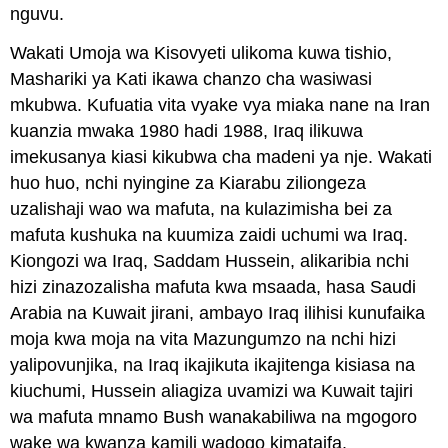
nguvu.
Wakati Umoja wa Kisovyeti ulikoma kuwa tishio,
Mashariki ya Kati ikawa chanzo cha wasiwasi
mkubwa. Kufuatia vita vyake vya miaka nane na Iran
kuanzia mwaka 1980 hadi 1988, Iraq ilikuwa
imekusanya kiasi kikubwa cha madeni ya nje. Wakati
huo huo, nchi nyingine za Kiarabu ziliongeza
uzalishaji wao wa mafuta, na kulazimisha bei za
mafuta kushuka na kuumiza zaidi uchumi wa Iraq.
Kiongozi wa Iraq, Saddam Hussein, alikaribia nchi
hizi zinazozalisha mafuta kwa msaada, hasa Saudi
Arabia na Kuwait jirani, ambayo Iraq ilihisi kunufaika
moja kwa moja na vita Mazungumzo na nchi hizi
yalipovunjika, na Iraq ikajikuta ikajitenga kisiasa na
kiuchumi, Hussein aliagiza uvamizi wa Kuwait tajiri
wa mafuta mnamo Bush wanakabiliwa na mgogoro
wake wa kwanza kamili wadogo kimataifa.