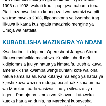
1996 na 1998, wakati Iraq ilipopigwa mabomu tena.
Pia ilitazamwa katika kuongoza kwa uvamizi wa pili
wa Iraq mwaka 2003, ilipoonekana ya kwamba Iraq
ilikuwa ikikataa kuzingatia maazimio mengine ya
Umoja wa Mataifa.
KUBADILISHA MAZINGIRA YA NDANI
Kwa karibu kila kipimo, Operesheni Jangwa Storm
ilikuwa mafanikio makubwa. Kupitia juhudi deft
kidiplomasia juu ya hatua ya kimataifa, Bush alikuwa
amehakikisha kwamba wengi duniani kote waliona
hatua kama halali. Kwa kufanya malengo ya hatua ya
kijeshi kuwa wazi na mdogo, pia alihakikishia umma
wa Marekani bado wasiwasi juu ya vikwazo vya
kigeni. Pamoja na Umoja wa Kisovyeti kutoweka
kutoka hatua ya dunia, na Marekani kuonyesha