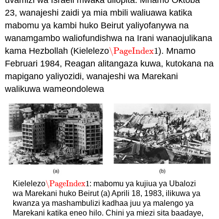
23, wanajeshi zaidi ya mia mbili waliuawa katika
mabomu ya kambi huko Beirut yaliyofanywa na
wanamgambo waliofundishwa na Irani wanaojulikana
kama Hezbollah (Kielelezo
\PageIndex
1
). Mnamo
\PageIndex
1
Februari 1984, Reagan alitangaza kuwa, kutokana na
mapigano yaliyozidi, wanajeshi wa Marekani
walikuwa wameondolewa
\PageIndex
1
Kielelezo
: mabomu ya kujiua ya Ubalozi
\PageIndex
1
wa Marekani huko Beirut (a) Aprili 18, 1983, ilikuwa ya
kwanza ya mashambulizi kadhaa juu ya malengo ya
Marekani katika eneo hilo. Chini ya miezi sita baadaye,