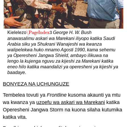
\PageIndex
3
Kielelezo
George H. W. Bush
\PageIndex
3
anawasalimu askari wa Marekani iliyopo katika Saudi
Arabia siku ya Shukrani Wanajeshi wa kwanza
walipelekwa huko mnamo Agosti 1990, kama sehemu
ya Operesheni Jangwa Shield, ambayo ilikuwa na
lengo la kujenga nguvu za kijeshi za Marekani katika
eneo hilo katika maandalizi ya operesheni ya kijeshi ya
baadaye.
BONYEZA NA UCHUNGUZE
Tembelea tovuti ya
Frontline
kusoma akaunti ya mtu
wa kwanza ya
uzoefu wa askari wa Marekani
katika
Operesheni Jangwa Storm na kuona silaha kutumika
katika vita.