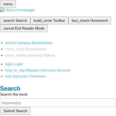
menu
search
Search
build_circle
Toolbar
fact_check
Homework
cancel
Exit Reader Mode
school
Campus Bookshelves
menu_book
Bookshelves
perm_media
Learning Objects
login
Login
how_to_reg
Request Instructor Account
hub
Instructor Commons
Search
Search this book
Submit Search