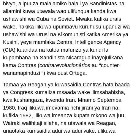
hivyo, alipuuza malalamiko halali ya Sandinistas na
aliamini kuwa utawala wao ulifungua kanda kwa
ushawishi wa Cuba na Soviet. Mwaka katika urais
wake, hakika ilikuwa upumbavu kuruhusu upanuzi wa
ushawishi wa Urusi na Kikomunisti katika Amerika ya
Kusini, yeye mamlaka Central Intelligence Agency
(CIA) kuandaa na kutoa mafunzo ya kundi la
kupambana na Sandinista Nicaragua inayojulikana
kama Contras (
contrarevolucionários
au “counter-
wanamapinduzi “) kwa oust Ortega.
Tamaa ya Reagan ya kuwasaidia Contras hata baada
ya Congress kumaliza msaada wake ilimsababisha,
kwa kushangaza, kwenda Iran. Mnamo Septemba
1980, Iraq ilikuwa imevamia nchi jirani ya Iran na,
kufikia 1982, ilikuwa imeanza kupata mkono wa juu.
Wairaki walihitaji silaha, na utawala wa Reagan,
unaotaka kumsaidia adui wa adui yake, ulikuwa