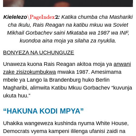
2
Kielelezo
\PageIndex
:
Katika chumba cha Mashariki
\PageIndex
2
cha Ikulu, Rais Reagan na katibu mkuu wa Soviet
Mikhail Gorbachev saini Mkataba wa 1987 wa INF,
kuondoa aina moja ya silaha za nyuklia.
BONYEZA NA UCHUNGUZE
Unaweza kuona Rais Reagan akitoa moja ya
anwani
zake zisizokumbukwa
mwaka 1987. Amesimama
mbele ya Lango la Brandenburg huko Berlin
Magharibi, alimwita Katibu Mkuu Gorbachev “kuvunja
ukuta huu.”
“HAKUNA KODI MPYA”
Uhakika wangeweza kushinda nyuma White House,
Democrats vyema kampeni ililenga ufanisi zaidi na