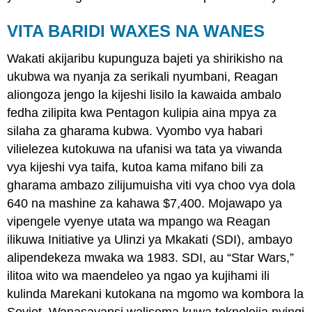
VITA BARIDI WAXES NA WANES
Wakati akijaribu kupunguza bajeti ya shirikisho na
ukubwa wa nyanja za serikali nyumbani, Reagan
aliongoza jengo la kijeshi lisilo la kawaida ambalo
fedha zilipita kwa Pentagon kulipia aina mpya za
silaha za gharama kubwa. Vyombo vya habari
vilielezea kutokuwa na ufanisi wa tata ya viwanda
vya kijeshi vya taifa, kutoa kama mifano bili za
gharama ambazo zilijumuisha viti vya choo vya dola
640 na mashine za kahawa $7,400. Mojawapo ya
vipengele vyenye utata wa mpango wa Reagan
ilikuwa Initiative ya Ulinzi ya Mkakati (SDI), ambayo
alipendekeza mwaka wa 1983. SDI, au “Star Wars,”
ilitoa wito wa maendeleo ya ngao ya kujihami ili
kulinda Marekani kutokana na mgomo wa kombora la