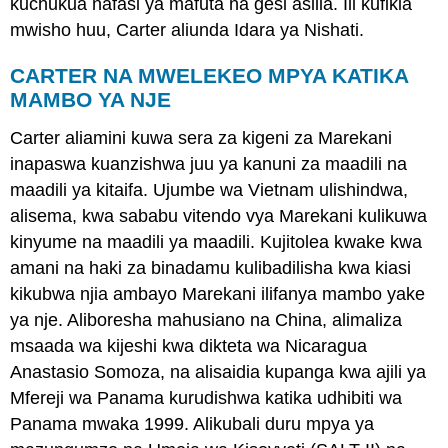
kuchukua nafasi ya mafuta na gesi asilia. Ili kufikia
mwisho huu, Carter aliunda Idara ya Nishati.
CARTER NA MWELEKEO MPYA KATIKA
MAMBO YA NJE
Carter aliamini kuwa sera za kigeni za Marekani
inapaswa kuanzishwa juu ya kanuni za maadili na
maadili ya kitaifa. Ujumbe wa Vietnam ulishindwa,
alisema, kwa sababu vitendo vya Marekani kulikuwa
kinyume na maadili ya maadili. Kujitolea kwake kwa
amani na haki za binadamu kulibadilisha kwa kiasi
kikubwa njia ambayo Marekani ilifanya mambo yake
ya nje. Aliboresha mahusiano na China, alimaliza
msaada wa kijeshi kwa dikteta wa Nicaragua
Anastasio Somoza, na alisaidia kupanga kwa ajili ya
Mfereji wa Panama kurudishwa katika udhibiti wa
Panama mwaka 1999. Alikubali duru mpya ya