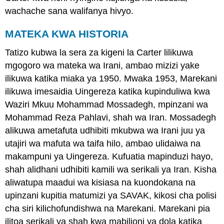
wachache sana walifanya hivyo.
MATEKA KWA HISTORIA
Tatizo kubwa la sera za kigeni la Carter lilikuwa
mgogoro wa mateka wa Irani, ambao mizizi yake
ilikuwa katika miaka ya 1950. Mwaka 1953, Marekani
ilikuwa imesaidia Uingereza katika kupinduliwa kwa
Waziri Mkuu Mohammad Mossadegh, mpinzani wa
Mohammad Reza Pahlavi, shah wa Iran. Mossadegh
alikuwa ametafuta udhibiti mkubwa wa Irani juu ya
utajiri wa mafuta wa taifa hilo, ambao ulidaiwa na
makampuni ya Uingereza. Kufuatia mapinduzi hayo,
shah alidhani udhibiti kamili wa serikali ya Iran. Kisha
aliwatupa maadui wa kisiasa na kuondokana na
upinzani kupitia matumizi ya SAVAK, kikosi cha polisi
cha siri kilichofundishwa na Marekani. Marekani pia
ilitoa serikali ya shah kwa mabilioni ya dola katika