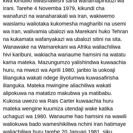
kwa kimbilio iliwashawishi sana wanamapinduzi wa
Irani. Tarehe 4 Novemba 1979, kikundi cha
wanafunzi na wanaharakati wa Iran, wakiwemo
waislamu waliotaka kukomesha magharibi na usemi
wa Iran, walivamia ubalozi wa Marekani huko Tehran
na kukamata wafanyakazi wa ubalozi sitini na sita.
Wanawake na Wamarekani wa Afrika waliachiliwa
hivi karibuni, wakiacha wanaume hamsini na watatu
kama mateka. Mazungumzo yalishindwa kuwaachia
huru, na mwezi wa Aprili 1980, jaribio la uokoaji
lilianguka wakati ndege iliyotumwa kuwasafirisha
ilianguka. Mateka mwingine aliachiliwa wakati
alipokuwa na matatizo makubwa ya matibabu.
Kukosa uwezo wa Rais Carter kuwaachia huru
mateka wengine kuumiza utendaji wake katika
uchaguzi wa 1980. Wanaume hao hamsini na wawili
waliokuwa bado wameshikiliwa nchini Iran hatimaye
waliachiliwa huru tarehe 20 Januari 1981, siku