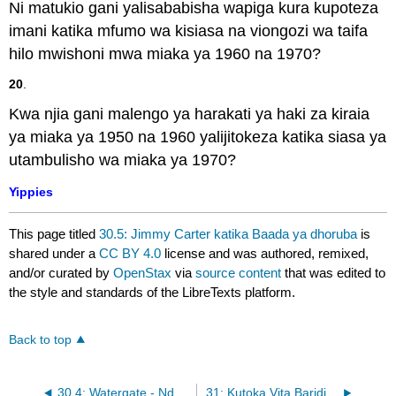
Ni matukio gani yalisababisha wapiga kura kupoteza
imani katika mfumo wa kisiasa na viongozi wa taifa
hilo mwishoni mwa miaka ya 1960 na 1970?
20
.
Kwa njia gani malengo ya harakati ya haki za kiraia
ya miaka ya 1950 na 1960 yalijitokeza katika siasa ya
utambulisho wa miaka ya 1970?
Yippies
This page titled
30.5: Jimmy Carter katika Baada ya dhoruba
is
shared under a
CC BY 4.0
license and was authored, remixed,
and/or curated by
OpenStax
via
source content
that was edited to
the style and standards of the LibreTexts platform.
Back to top
30.4: Watergate - Ndoto ya Ndani ya Nixon
31: Kutoka Vita Baridi hadi Vita vya Utamaduni, 1980-2000