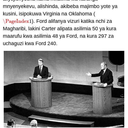
mnyenyekevu, alishinda, akibeba majimbo yote ya
kusini, isipokuwa Virginia na Oklahoma (
\PageIndex
1
). Ford alifanya vizuri katika nchi za
\PageIndex
1
Magharibi, lakini Carter alipata asilimia 50 ya kura
maarufu kwa asilimia 48 ya Ford, na kura 297 za
uchaguzi kwa Ford 240.