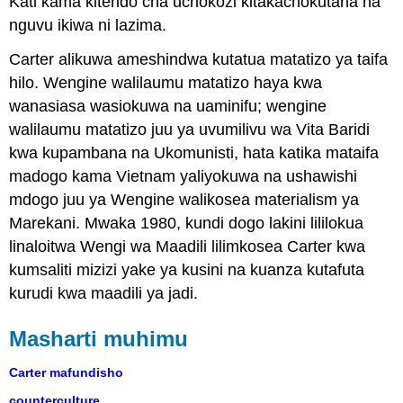
Kati kama kitendo cha uchokozi kitakachokutana na
nguvu ikiwa ni lazima.
Carter alikuwa ameshindwa kutatua matatizo ya taifa
hilo. Wengine walilaumu matatizo haya kwa
wanasiasa wasiokuwa na uaminifu; wengine
walilaumu matatizo juu ya uvumilivu wa Vita Baridi
kwa kupambana na Ukomunisti, hata katika mataifa
madogo kama Vietnam yaliyokuwa na ushawishi
mdogo juu ya Wengine walikosea materialism ya
Marekani. Mwaka 1980, kundi dogo lakini lililokua
linaloitwa Wengi wa Maadili lilimkosea Carter kwa
kumsaliti mizizi yake ya kusini na kuanza kutafuta
kurudi kwa maadili ya jadi.
Masharti muhimu
Carter mafundisho
counterculture