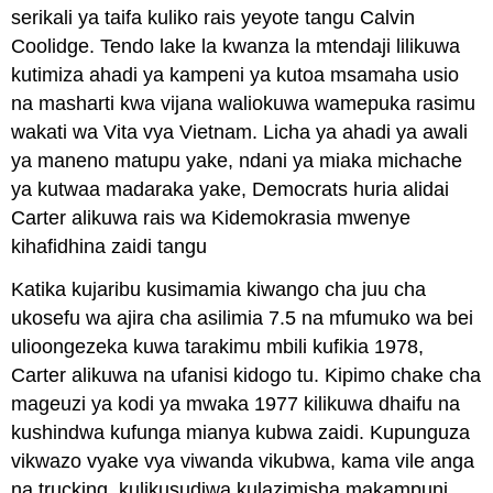
serikali ya taifa kuliko rais yeyote tangu Calvin
Coolidge. Tendo lake la kwanza la mtendaji lilikuwa
kutimiza ahadi ya kampeni ya kutoa msamaha usio
na masharti kwa vijana waliokuwa wamepuka rasimu
wakati wa Vita vya Vietnam. Licha ya ahadi ya awali
ya maneno matupu yake, ndani ya miaka michache
ya kutwaa madaraka yake, Democrats huria alidai
Carter alikuwa rais wa Kidemokrasia mwenye
kihafidhina zaidi tangu
Katika kujaribu kusimamia kiwango cha juu cha
ukosefu wa ajira cha asilimia 7.5 na mfumuko wa bei
ulioongezeka kuwa tarakimu mbili kufikia 1978,
Carter alikuwa na ufanisi kidogo tu. Kipimo chake cha
mageuzi ya kodi ya mwaka 1977 kilikuwa dhaifu na
kushindwa kufunga mianya kubwa zaidi. Kupunguza
vikwazo vyake vya viwanda vikubwa, kama vile anga
na trucking, kulikusudiwa kulazimisha makampuni