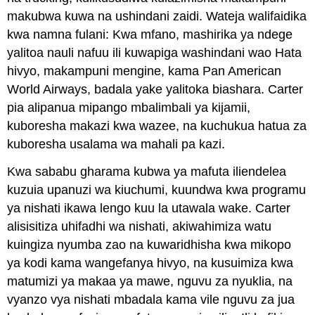
makubwa kuwa na ushindani zaidi. Wateja walifaidika
kwa namna fulani: Kwa mfano, mashirika ya ndege
yalitoa nauli nafuu ili kuwapiga washindani wao Hata
hivyo, makampuni mengine, kama Pan American
World Airways, badala yake yalitoka biashara. Carter
pia alipanua mipango mbalimbali ya kijamii,
kuboresha makazi kwa wazee, na kuchukua hatua za
kuboresha usalama wa mahali pa kazi.
Kwa sababu gharama kubwa ya mafuta iliendelea
kuzuia upanuzi wa kiuchumi, kuundwa kwa programu
ya nishati ikawa lengo kuu la utawala wake. Carter
alisisitiza uhifadhi wa nishati, akiwahimiza watu
kuingiza nyumba zao na kuwaridhisha kwa mikopo
ya kodi kama wangefanya hivyo, na kusuimiza kwa
matumizi ya makaa ya mawe, nguvu za nyuklia, na
vyanzo vya nishati mbadala kama vile nguvu za jua