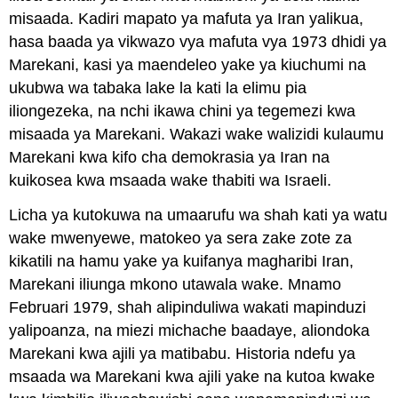
misaada. Kadiri mapato ya mafuta ya Iran yalikua,
hasa baada ya vikwazo vya mafuta vya 1973 dhidi ya
Marekani, kasi ya maendeleo yake ya kiuchumi na
ukubwa wa tabaka lake la kati la elimu pia
iliongezeka, na nchi ikawa chini ya tegemezi kwa
misaada ya Marekani. Wakazi wake walizidi kulaumu
Marekani kwa kifo cha demokrasia ya Iran na
kuikosea kwa msaada wake thabiti wa Israeli.
Licha ya kutokuwa na umaarufu wa shah kati ya watu
wake mwenyewe, matokeo ya sera zake zote za
kikatili na hamu yake ya kuifanya magharibi Iran,
Marekani iliunga mkono utawala wake. Mnamo
Februari 1979, shah alipinduliwa wakati mapinduzi
yalipoanza, na miezi michache baadaye, aliondoka
Marekani kwa ajili ya matibabu. Historia ndefu ya
msaada wa Marekani kwa ajili yake na kutoa kwake