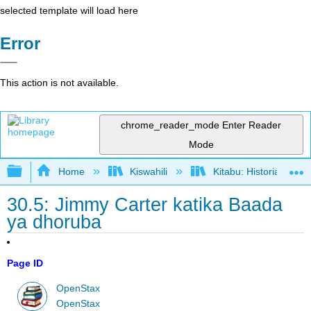
selected template will load here
Error
This action is not available.
chrome_reader_mode
Enter Reader
Mode
Expand/collapse global hierarchy
Home
Kiswahili
Kitabu: Historia ya M
30.5: Jimmy Carter katika Baada
ya dhoruba
Page ID
OpenStax
OpenStax