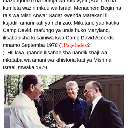
mazungumzo na Umoja wa Kisovyeti (SALT II) na
kumleta waziri mkuu wa Israeli Menachem Begin na
rais wa Misri Anwar Sadat kwenda Marekani ili
kujadili amani kati ya nchi zao. Mikutano yao katika
Camp David, mafungo ya urais huko Maryland,
ilisababisha kusainiwa kwa Camp David Accords
mnamo Septemba 1978 (
\PageIndex
2
\PageIndex
2
). Hii kwa upande ilisababisha uandikishaji wa
mkataba wa amani wa kihistoria kati ya Misri na
Israeli mwaka 1979.