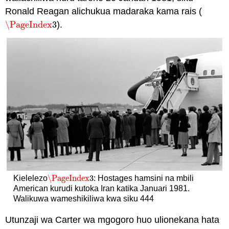
Ronald Reagan alichukua madaraka kama rais (
\PageIndex
3
).
\PageIndex
3
\PageIndex
3
Kielelezo
: Hostages hamsini na mbili
\PageIndex
3
American kurudi kutoka Iran katika Januari 1981.
Walikuwa wameshikiliwa kwa siku 444
Utunzaji wa Carter wa mgogoro huo ulionekana hata