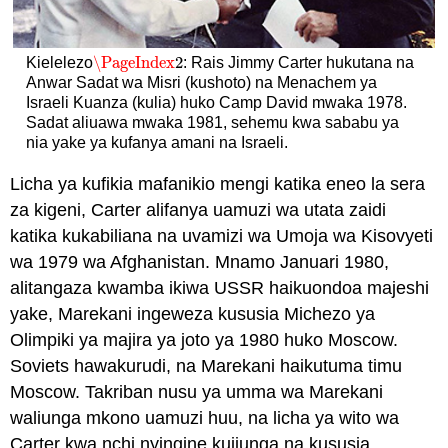
\PageIndex
2
Kielelezo
: Rais Jimmy Carter hukutana na
\PageIndex
2
Anwar Sadat wa Misri (kushoto) na Menachem ya
Israeli Kuanza (kulia) huko Camp David mwaka 1978.
Sadat aliuawa mwaka 1981, sehemu kwa sababu ya
nia yake ya kufanya amani na Israeli.
Licha ya kufikia mafanikio mengi katika eneo la sera
za kigeni, Carter alifanya uamuzi wa utata zaidi
katika kukabiliana na uvamizi wa Umoja wa Kisovyeti
wa 1979 wa Afghanistan. Mnamo Januari 1980,
alitangaza kwamba ikiwa USSR haikuondoa majeshi
yake, Marekani ingeweza kususia Michezo ya
Olimpiki ya majira ya joto ya 1980 huko Moscow.
Soviets hawakurudi, na Marekani haikutuma timu
Moscow. Takriban nusu ya umma wa Marekani
waliunga mkono uamuzi huu, na licha ya wito wa
Carter kwa nchi nyingine kujiunga na kususia,