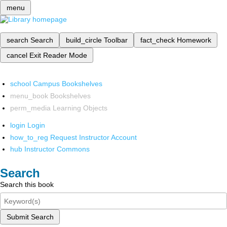
menu
search
Search
build_circle
Toolbar
fact_check
Homework
cancel
Exit Reader Mode
school
Campus Bookshelves
menu_book
Bookshelves
perm_media
Learning Objects
login
Login
how_to_reg
Request Instructor Account
hub
Instructor Commons
Search
Search this book
Submit Search