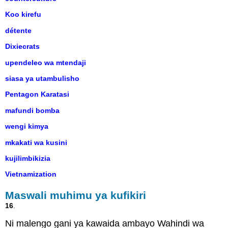
Koo kirefu
détente
Dixiecrats
upendeleo wa mtendaji
siasa ya utambulisho
Pentagon Karatasi
mafundi bomba
wengi kimya
mkakati wa kusini
kujilimbikizia
Vietnamization
Maswali muhimu ya kufikiri
16
.
Ni malengo gani ya kawaida ambayo Wahindi wa