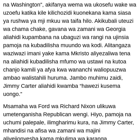
na Washington”, akifanya wema wa ukosefu wake wa
uzoefu katika kile kilichozidi kuonekana kama siasa
ya rushwa ya mji mkuu wa taifa hilo. Akikubali uteuzi
wa chama chake, gavana wa zamani wa Georgia
aliahidi kupambana na ubaguzi wa rangi na ujinsia
pamoja na kubadilisha muundo wa kodi. Alitangaza
waziwazi imani yake kama Mkristo aliyezaliwa tena
na aliahidi kubadilisha mfumo wa ustawi na kutoa
chanjo kamili ya afya kwa wananchi waliopuuzwa
ambao walistahili huruma. Jambo muhimu zaidi,
Jimmy Carter aliahidi kwamba “hawezi kusema
uongo.”
Msamaha wa Ford wa Richard Nixon ulikuwa
umetenganisha Republican wengi. Hiyo, pamoja na
uchumi palepale, ilimgharimu kura, na Jimmy Carter,
mhandisi na afisa wa zamani wa majini
aliyejionyesha kama mkulima wa karanga