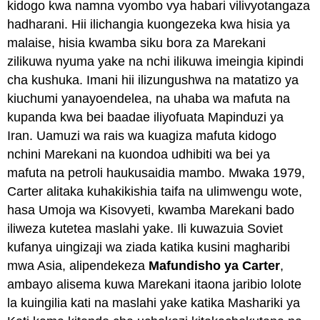
kidogo kwa namna vyombo vya habari vilivyotangaza
hadharani. Hii ilichangia kuongezeka kwa hisia ya
malaise, hisia kwamba siku bora za Marekani
zilikuwa nyuma yake na nchi ilikuwa imeingia kipindi
cha kushuka. Imani hii ilizungushwa na matatizo ya
kiuchumi yanayoendelea, na uhaba wa mafuta na
kupanda kwa bei baadae iliyofuata Mapinduzi ya
Iran. Uamuzi wa rais wa kuagiza mafuta kidogo
nchini Marekani na kuondoa udhibiti wa bei ya
mafuta na petroli haukusaidia mambo. Mwaka 1979,
Carter alitaka kuhakikishia taifa na ulimwengu wote,
hasa Umoja wa Kisovyeti, kwamba Marekani bado
iliweza kutetea maslahi yake. Ili kuwazuia Soviet
kufanya uingizaji wa ziada katika kusini magharibi
mwa Asia, alipendekeza
Mafundisho ya Carter
,
ambayo alisema kuwa Marekani itaona jaribio lolote
la kuingilia kati na maslahi yake katika Mashariki ya