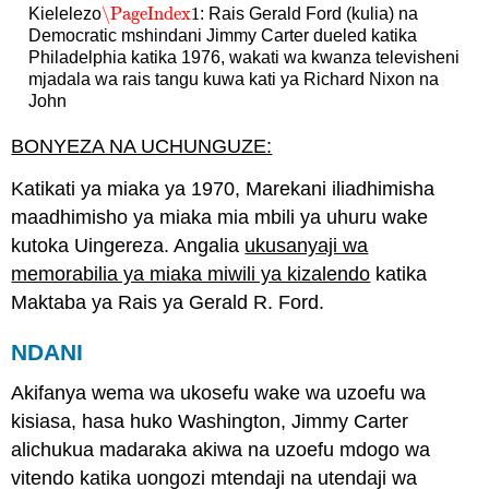
\PageIndex
1
Kielelezo
: Rais Gerald Ford (kulia) na
\PageIndex
1
Democratic mshindani Jimmy Carter dueled katika
Philadelphia katika 1976, wakati wa kwanza televisheni
mjadala wa rais tangu kuwa kati ya Richard Nixon na
John
BONYEZA NA UCHUNGUZE:
Katikati ya miaka ya 1970, Marekani iliadhimisha
maadhimisho ya miaka mia mbili ya uhuru wake
kutoka Uingereza. Angalia
ukusanyaji wa
memorabilia ya miaka miwili ya kizalendo
katika
Maktaba ya Rais ya Gerald R. Ford.
NDANI
Akifanya wema wa ukosefu wake wa uzoefu wa
kisiasa, hasa huko Washington, Jimmy Carter
alichukua madaraka akiwa na uzoefu mdogo wa
vitendo katika uongozi mtendaji na utendaji wa