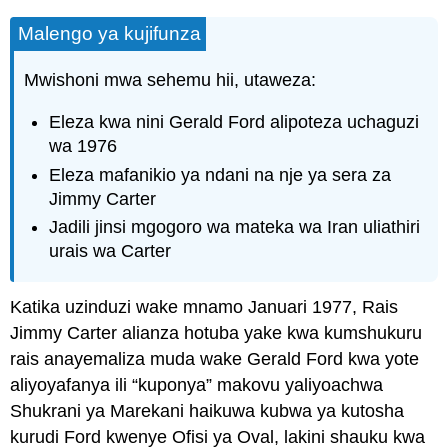
Malengo ya kujifunza
Mwishoni mwa sehemu hii, utaweza:
Eleza kwa nini Gerald Ford alipoteza uchaguzi
wa 1976
Eleza mafanikio ya ndani na nje ya sera za
Jimmy Carter
Jadili jinsi mgogoro wa mateka wa Iran uliathiri
urais wa Carter
Katika uzinduzi wake mnamo Januari 1977, Rais
Jimmy Carter alianza hotuba yake kwa kumshukuru
rais anayemaliza muda wake Gerald Ford kwa yote
aliyoyafanya ili “kuponya” makovu yaliyoachwa
Shukrani ya Marekani haikuwa kubwa ya kutosha
kurudi Ford kwenye Ofisi ya Oval, lakini shauku kwa