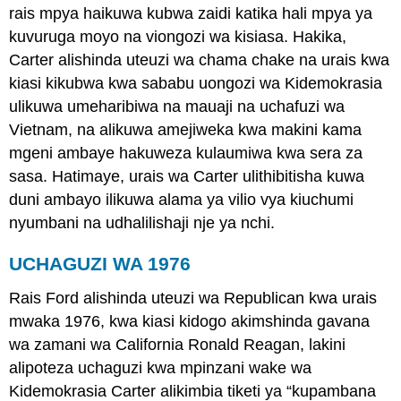
rais mpya haikuwa kubwa zaidi katika hali mpya ya
kuvuruga moyo na viongozi wa kisiasa. Hakika,
Carter alishinda uteuzi wa chama chake na urais kwa
kiasi kikubwa kwa sababu uongozi wa Kidemokrasia
ulikuwa umeharibiwa na mauaji na uchafuzi wa
Vietnam, na alikuwa amejiweka kwa makini kama
mgeni ambaye hakuweza kulaumiwa kwa sera za
sasa. Hatimaye, urais wa Carter ulithibitisha kuwa
duni ambayo ilikuwa alama ya vilio vya kiuchumi
nyumbani na udhalilishaji nje ya nchi.
UCHAGUZI WA 1976
Rais Ford alishinda uteuzi wa Republican kwa urais
mwaka 1976, kwa kiasi kidogo akimshinda gavana
wa zamani wa California Ronald Reagan, lakini
alipoteza uchaguzi kwa mpinzani wake wa
Kidemokrasia Carter alikimbia tiketi ya “kupambana