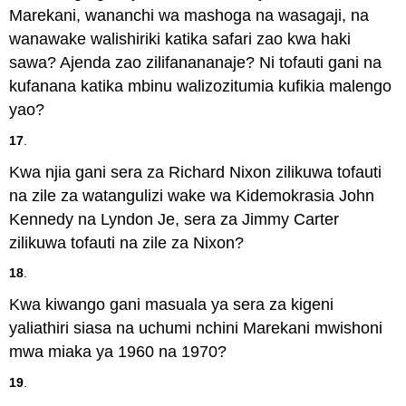
Marekani, wananchi wa mashoga na wasagaji, na
wanawake walishiriki katika safari zao kwa haki
sawa? Ajenda zao zilifanananaje? Ni tofauti gani na
kufanana katika mbinu walizozitumia kufikia malengo
yao?
17
.
Kwa njia gani sera za Richard Nixon zilikuwa tofauti
na zile za watangulizi wake wa Kidemokrasia John
Kennedy na Lyndon Je, sera za Jimmy Carter
zilikuwa tofauti na zile za Nixon?
18
.
Kwa kiwango gani masuala ya sera za kigeni
yaliathiri siasa na uchumi nchini Marekani mwishoni
mwa miaka ya 1960 na 1970?
19
.