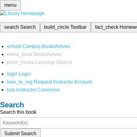
menu
search
Search
build_circle
Toolbar
fact_check
Homew
school
Campus Bookshelves
menu_book
Bookshelves
perm_media
Learning Objects
login
Login
how_to_reg
Request Instructor Account
hub
Instructor Commons
Search
Search this book
Submit Search