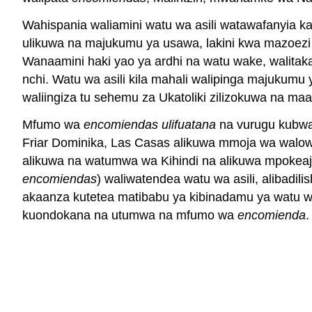
Wahispania waliamini watu wa asili watawafanyia ka
ulikuwa na majukumu ya usawa, lakini kwa mazoezi 
Wanaamini haki yao ya ardhi na watu wake, walitaka w
nchi. Watu wa asili kila mahali walipinga majukumu y
waliingiza tu sehemu za Ukatoliki zilizokuwa na ma
Mfumo wa
encomiendas ulifuatana
na vurugu kubwa 
Friar Dominika, Las Casas alikuwa mmoja wa walowe
alikuwa na watumwa wa Kihindi na alikuwa mpokea
encomiendas
) waliwatendea watu wa asili, alibad
akaanza kutetea matibabu ya kibinadamu ya watu wa
kuondokana na utumwa na mfumo wa
encomienda
.