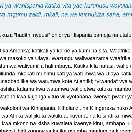
i ya Wahispania katika vita yao kuruhusu wavul
a mgumu zaidi, mkali, na wa kuchukiza sana, a
uza “hadithi nyeusi” dhidi ya Hispania pamoja na utafu
a Amerika; katikati ya karne ya kumi na sita, Waafrika
 kwa masoko ya Ulaya. Wazungu waliwatazama Waafrika 
umwa walivumilia hali mbaya. Katika kila nafasi, walip
a uliunda mkakati muhimu kati ya watumwa wa Ulaya katika
 unaobadilika wa watumwa kote Atlantiki; “viwanda” vya
akishika kalamu kwa watumwa walioletwa kutoka mambo
areno kwa kujenga vituo vilivyofanana kwenye pwani ya 
koloni wa Kihispania, Kiholanzi, na Kiingereza huko A
wa Afrika walijikuta wakikua, kuvuna, na kusindika miwa
a mkono na kisha kuwaleta kwenye kinu, ambapo juisi
ambayo ilibidi kuponywa katika nyumba maalum za kupony