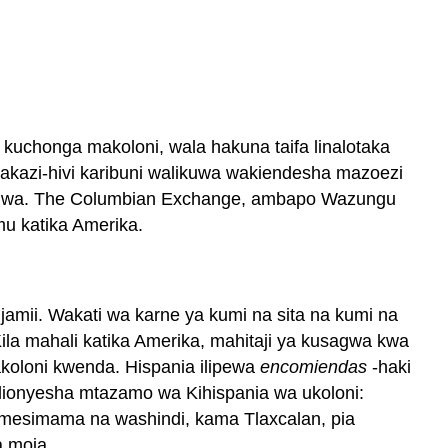
a kuchonga makoloni, wala hakuna taifa linalotaka
yakazi-hivi karibuni walikuwa wakiendesha mazoezi
 utumwa. The Columbian Exchange, ambapo Wazungu
mu katika Amerika.
jamii. Wakati wa karne ya kumi na sita na kumi na
a mahali katika Amerika, mahitaji ya kusagwa kwa
koloni kwenda. Hispania ilipewa
encomiendas
-haki
ulionyesha mtazamo wa Kihispania wa ukoloni:
amesimama na washindi, kama Tlaxcalan, pia
a moja.