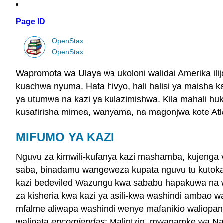
Page ID
OpenStax
OpenStax
Wapromota wa Ulaya wa ukoloni walidai Amerika ilija
kuachwa nyuma. Hata hivyo, hali halisi ya maisha k
ya utumwa na kazi ya kulazimishwa. Kila mahali h
kusafirisha mimea, wanyama, na magonjwa kote Atlan
MIFUMO YA KAZI
Nguvu za kimwili-kufanya kazi mashamba, kujenga vi
saba, binadamu wangeweza kupata nguvu tu kutokan
kazi bedeviled Wazungu kwa sababu hapakuwa na wa
za kisheria kwa kazi ya asili-kwa washindi ambao 
mfalme aliwapa washindi wenye mafanikio waliopan
walipata
encomiendas
; Malintzin, mwanamke wa Na