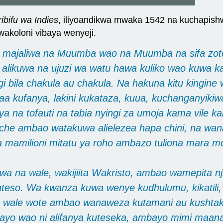
ibifu wa Indies
, iliyoandikwa mwaka 1542 na kuchapishw
wakoloni vibaya wenyeji.
 majaliwa na Muumba wao na Muumba na sifa zote z
likuwa na ujuzi wa watu hawa kuliko wao kuwa k
bila chakula au chakula. Na hakuna kitu kingine 
aa kufanya, lakini kukataza, kuua, kuchanganyiki
ya na tofauti na tabia nyingi za umoja kama vile
ache ambao watakuwa alielezea hapa chini, na w
ya mamilioni mitatu ya roho ambazo tuliona mara mo
riwa na wale, wakijiita Wakristo, ambao wamepita n
teso. Wa kwanza kuwa wenye kudhulumu, kikatili,
wale wote ambao wanaweza kutamani au kushtaki b
bayo wao ni alifanya kuteseka, ambayo mimi maana