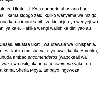
waletea Ukatoliki. Kwa nadharia uhusiano huo
sili kama kidogo zaidi kuliko wanyama wa mzigo.
iona kama imani sahihi za kidini juu ya wenyeji wa
ni ya kale. Hakika wengi walishika dini yao au
asas, alikataa ukatili wa utawala wa Kihispania.
ies. Katika maisha yake ya awali katika Amerika,
shuhuda ambao
encomenderos
(wapokeaji wa
a wake wa asili, akaacha
encomienda
yake, na
kana kama Sheria Mpya, ambayo ingeweza