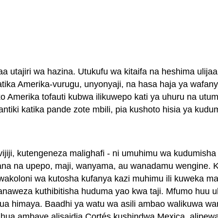
a utajiri wa hazina. Utukufu wa kitaifa na heshima ulija
atika Amerika-vurugu, unyonyaji, na hasa haja ya wafan
uko Amerika tofauti kubwa ilikuwepo kati ya uhuru na
tiki katika pande zote mbili, pia kushoto hisia ya kudu
jiji, kutengeneza malighafi - ni umuhimu wa kudumisha 
a na upepo, maji, wanyama, au wanadamu wengine. Kil
koloni wa kutosha kufanya kazi muhimu ili kuweka ma
wanaweza kuthibitisha huduma yao kwa taji. Mfumo huu 
ua himaya. Baadhi ya watu wa asili ambao walikuwa w
hua ambaye alisaidia Cortés kushindwa Mexica, alipew