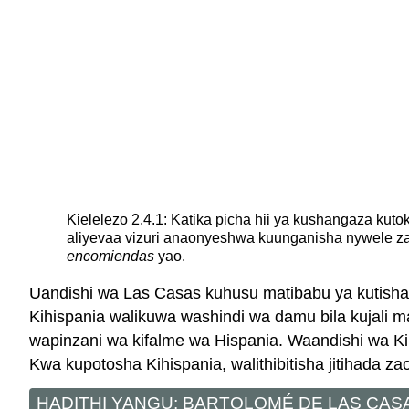
Kielelezo 2.4.1: Katika picha hii ya kushangaza ku
aliyevaa vizuri anaonyeshwa kuunganisha nywele za
encomiendas
yao.
Uandishi wa Las Casas kuhusu matibabu ya kutisha
Kihispania walikuwa washindi wa damu bila kujali
wapinzani wa kifalme wa Hispania. Waandishi wa Ki
Kwa kupotosha Kihispania, walithibitisha jitihada z
HADITHI YANGU: BARTOLOMÉ DE LAS CASA