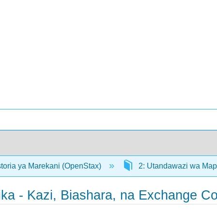
storia ya Marekani (OpenStax)
2: Utandawazi wa Map
ka - Kazi, Biashara, na Exchange C