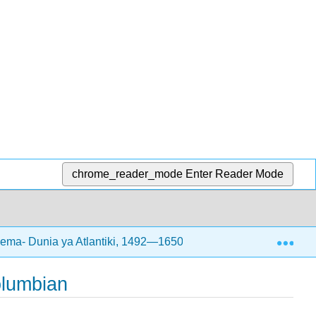
chrome_reader_mode
Enter Reader Mode
Exp
ema- Dunia ya Atlantiki, 1492—1650
2.4: Ulimwengu 
olumbian