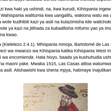
zi kwa haki ya ushindi, na, kwa kurudi, Kihispania inge
Wahispania walitumia kwa uangalifu, wakiona watu wa a
ote kudhibiti kazi ya asili na kulazimisha kile walichok
ote ya kazi na jitihada za kubadilisha mifumo yao ya ima
ana kwao.
(Kielelezo 2.4.1). Mhispania mmoja, Bartolomé de Las C
zi wa mwanzo wa Kihispania katika Kihispania West Ind
ji wa
encomienda
. Hata hivyo, baada ya kushuhudia u
ilisha maoni yake. Mwaka 1515, Las Casas alitoa watumw
 asili. Alishawishi kwa sheria mpya, hatimaye inajuli