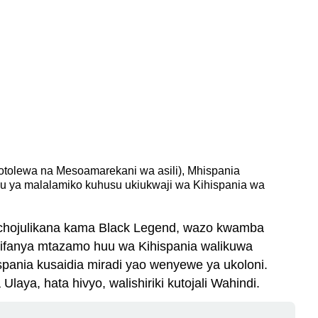
chotolewa na Mesoamarekani wa asili), Mhispania
mu ya malalamiko kuhusu ukiukwaji wa Kihispania wa
nachojulikana kama Black Legend, wazo kwamba
lifanya mtazamo huu wa Kihispania walikuwa
pania kusaidia miradi yao wenyewe ya ukoloni.
aya, hata hivyo, walishiriki kutojali Wahindi.