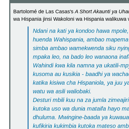
Bartolomé de Las Casas's
A Short Akaunti ya Uhar
wa Hispania jinsi Wakoloni wa Hispania walikuwa 
Ndani na kati ya kondoo hawa mpole,
huenda Wahispania, ambao mapema a
simba ambao wamekwenda siku nyingi 
mpaka leo, na bado leo wanaona inaf
Wahindi kwa kila namna ya ukatili-mp
kusoma au kusikia - baadhi ya wach
katika kisiwa cha Hispaniola, ya juu 
watu wa asili waliobaki.
Desturi mbili kuu na za jumla zimeaji
kutoka uso wa dunia mataifa hayo ma
dhuluma. Mwingine-baada ya kuwaua 
kufikiria kukimbia kutoka mateso am