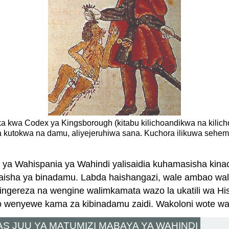
toka kwa Codex ya Kingsborough (kitabu kilichoandikwa na kili
 kutokwa na damu, aliyejeruhiwa sana. Kuchora ilikuwa sehe
 ya Wahispania ya Wahindi yalisaidia kuhamasisha ki
 maisha ya binadamu. Labda haishangazi, wale ambao wa
ingereza na wengine walimkamata wazo la ukatili wa His
ao wenyewe kama za kibinadamu zaidi. Wakoloni wote wa Ul
S JUU YA MATUMIZI MABAYA YA WAHINDI