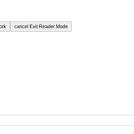
ork
cancel
Exit Reader Mode