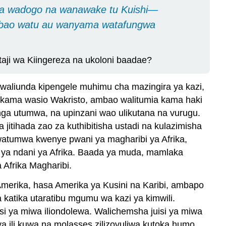
ana wadogo na wanawake tu Kuishi—
mbao watu au wanyama watafungwa
taji wa Kiingereza na ukoloni baadae?
 waliunda kipengele muhimu cha mazingira ya kazi,
kama wasio Wakristo, ambao walitumia kama haki
inga utumwa, na upinzani wao ulikutana na vurugu.
 jitihada zao za kuthibitisha ustadi na kulazimisha
 watumwa kwenye pwani ya magharibi ya Afrika,
 ya ndani ya Afrika. Baada ya muda, mamlaka
Afrika Magharibi.
merika, hasa Amerika ya Kusini na Karibi, ambapo
 katika utaratibu mgumu wa kazi ya kimwili.
 ya miwa iliondolewa. Walichemsha juisi ya miwa
a ili kuwa na molasses zilizovuliwa kutoka humo.