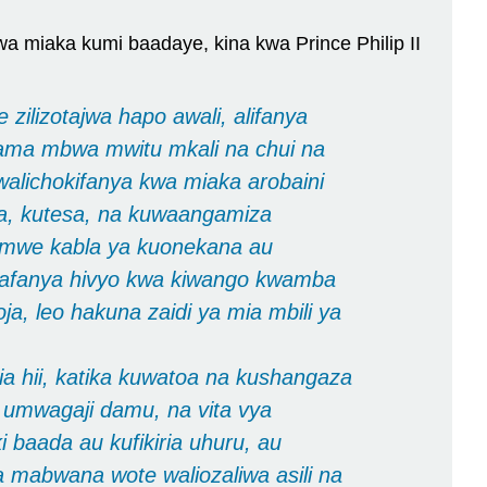
a miaka kumi baadaye, kina kwa Prince Philip II
ilizotajwa hapo awali, alifanya
ama mbwa mwitu mkali na chui na
walichokifanya kwa miaka arobaini
wa, kutesa, na kuwaangamiza
 kamwe kabla ya kuonekana au
anafanya hivyo kwa kiwango kwamba
ja, leo hakuna zaidi ya mia mbili ya
jia hii, katika kuwatoa na kushangaza
 umwagaji damu, na vita vya
aada au kufikiria uhuru, au
 mabwana wote waliozaliwa asili na