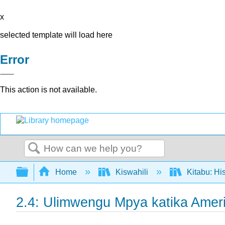
x
selected template will load here
Error
This action is not available.
Search
Expand/collapse global hierarchy
Home
Kiswahili
Kitabu: Hi
2.4: Ulimwengu Mpya katika Ameri