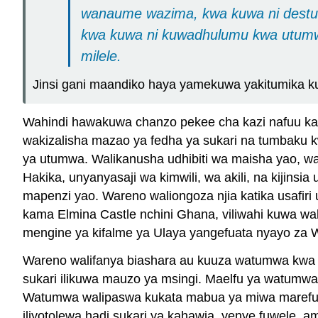
wanaume wazima, kwa kuwa ni destur
kwa kuwa ni kuwadhulumu kwa utumw
milele.
Jinsi gani maandiko haya yamekuwa yakitumika kuk
Wahindi hawakuwa chanzo pekee cha kazi nafuu katik
wakizalisha mazao ya fedha ya sukari na tumbaku
ya utumwa. Walikanusha udhibiti wa maisha yao, wat
Hakika, unyanyasaji wa kimwili, wa akili, na kijinsi
mapenzi yao. Wareno waliongoza njia katika usafiri
kama Elmina Castle nchini Ghana, viliwahi kuwa w
mengine ya kifalme ya Ulaya yangefuata nyayo za W
Wareno walifanya biashara au kuuza watumwa kwa wa
sukari ilikuwa mauzo ya msingi. Maelfu ya watumwa 
Watumwa walipaswa kukata mabua ya miwa marefu kw
iliyotolewa hadi sukari ya kahawia, yenye fuwele, 