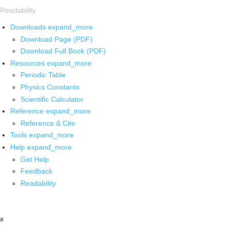
Readability
Downloads
expand_more
Download Page (PDF)
Download Full Book (PDF)
Resources
expand_more
Periodic Table
Physics Constants
Scientific Calculator
Reference
expand_more
Reference & Cite
Tools
expand_more
Help
expand_more
Get Help
Feedback
Readability
x