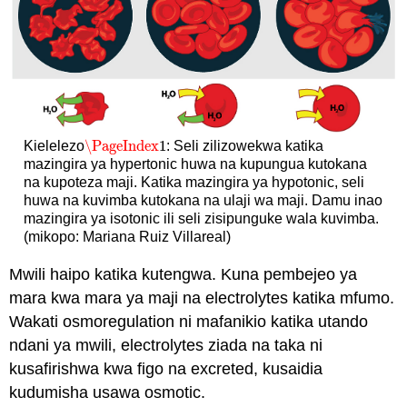
\PageIndex
1
Kielelezo
: Seli zilizowekwa katika
\PageIndex
1
mazingira ya hypertonic huwa na kupungua kutokana
na kupoteza maji. Katika mazingira ya hypotonic, seli
huwa na kuvimba kutokana na ulaji wa maji. Damu inao
mazingira ya isotonic ili seli zisipunguke wala kuvimba.
(mikopo: Mariana Ruiz Villareal)
Mwili haipo katika kutengwa. Kuna pembejeo ya
mara kwa mara ya maji na electrolytes katika mfumo.
Wakati osmoregulation ni mafanikio katika utando
ndani ya mwili, electrolytes ziada na taka ni
kusafirishwa kwa figo na excreted, kusaidia
kudumisha usawa osmotic.