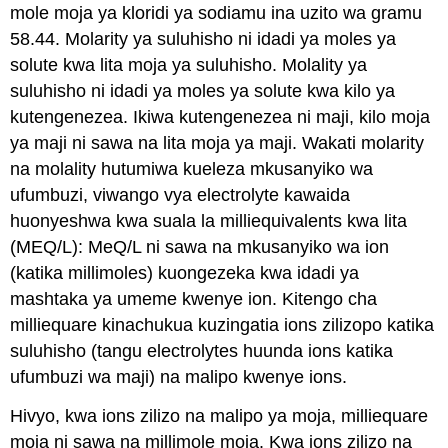
mole moja ya kloridi ya sodiamu ina uzito wa gramu
58.44.
Molarity
ya suluhisho ni idadi ya moles ya
solute kwa lita moja ya suluhisho.
Molality
ya
suluhisho ni idadi ya moles ya solute kwa kilo ya
kutengenezea. Ikiwa kutengenezea ni maji, kilo moja
ya maji ni sawa na lita moja ya maji. Wakati molarity
na molality hutumiwa kueleza mkusanyiko wa
ufumbuzi, viwango vya electrolyte kawaida
huonyeshwa kwa suala la milliequivalents kwa lita
(MEQ/L): MeQ/L ni sawa na mkusanyiko wa ion
(katika millimoles) kuongezeka kwa idadi ya
mashtaka ya umeme kwenye ion. Kitengo cha
milliequare kinachukua kuzingatia ions zilizopo katika
suluhisho (tangu electrolytes huunda ions katika
ufumbuzi wa maji) na malipo kwenye ions.
Hivyo, kwa ions zilizo na malipo ya moja, milliequare
moja ni sawa na millimole moja. Kwa ions zilizo na