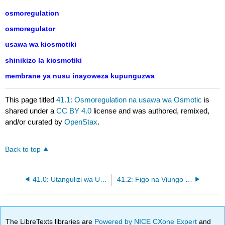
osmoregulation
osmoregulator
usawa wa kiosmotiki
shinikizo la kiosmotiki
membrane ya nusu inayoweza kupunguzwa
This page titled
41.1: Osmoregulation na usawa wa Osmotic
is
shared under a
CC BY 4.0
license and was authored, remixed,
and/or curated by
OpenStax
.
Back to top
41.0: Utangulizi wa Udhibiti wa Osmotic na Excretion
41.2: Figo na Viungo vya Osmoregulatory
The LibreTexts libraries are
Powered by NICE CXone Expert
and