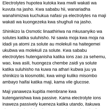
Electrolytes hupotea kutoka kwa mwili wakati wa
kuvuta na jasho. Kwa sababu hii, wanariadha
wanahimizwa kuchukua nafasi ya electrolytes na maji
wakati wa kuongezeka kwa shughuli na jasho.
Shinikizo la Osmotic linaathiriwa na mkusanyiko wa
solutes katika suluhisho. Ni sawia moja kwa moja na
idadi ya atomi za solute au molekuli na haitegemei
ukubwa wa molekuli za solute. Kwa sababu
electrolytes hutenganisha katika ions zao za sehemu,
wao, kwa asili, huongeza chembe zaidi ya solute
katika suluhisho na kuwa na athari kubwa juu ya
shinikizo la kiosmotiki, kwa wingi kuliko misombo
ambayo haifai katika maji, kama vile glucose.
Maji yanaweza kupitia membrane kwa
kutenganishwa kwa passive. Kama electrolyte ions
inaweza passively kueneza katika utando, itakuwa