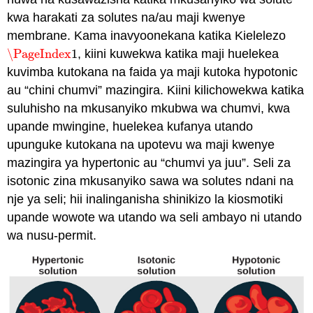
kwa harakati za solutes na/au maji kwenye
membrane. Kama inavyoonekana katika Kielelezo
\PageIndex
1
, kiini kuwekwa katika maji huelekea
\PageIndex
1
kuvimba kutokana na faida ya maji kutoka hypotonic
au “chini chumvi” mazingira. Kiini kilichowekwa katika
suluhisho na mkusanyiko mkubwa wa chumvi, kwa
upande mwingine, huelekea kufanya utando
upunguke kutokana na upotevu wa maji kwenye
mazingira ya hypertonic au “chumvi ya juu”. Seli za
isotonic zina mkusanyiko sawa wa solutes ndani na
nje ya seli; hii inalinganisha shinikizo la kiosmotiki
upande wowote wa utando wa seli ambayo ni utando
wa nusu-permit.