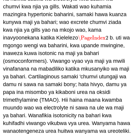
chumvi kwa njia ya gills. Wakati wao kuhamia
mazingira hypertonic baharini, samaki hawa kuanza
kunywa maji ya bahari; wao excrete chumvi ziada
kwa njia ya gills yao na mkojo wao, kama
inavyoonekana katika Kielelezo
\PageIndex
2
b. uti wa
\PageIndex
2
mgongo wengi wa baharini, kwa upande mwingine,
inaweza kuwa isotonic na maji ya bahari
(
osmoconformers
). Viwango vyao vya maji ya mwili
vinafanana na mabadiliko katika mkusanyiko wa maji
ya bahari. Cartilaginous samaki 'chumvi utungaji wa
damu ni sawa na samaki bony; hata hivyo, damu ya
papa ina misombo ya kikaboni urea na oksidi
trimethylamine (TMAO). Hii haina maana kwamba
muundo wao wa electrolyte ni sawa na ule wa maji
ya bahari. Wanafikia isotonicity na bahari kwa
kuhifadhi viwango vikubwa vya urea. Wanyama hawa
wanaotengeneza urea huitwa wanyama wa ureoteliki.