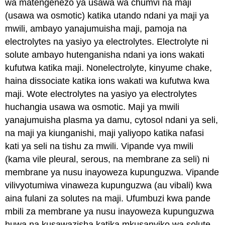
wa matengenezo ya usawa wa chumvi na maji
(usawa wa
osmotic
) katika utando ndani ya maji ya
mwili, ambayo yanajumuisha maji, pamoja na
electrolytes na yasiyo ya electrolytes.
Electrolyte
ni
solute ambayo hutenganisha ndani ya ions wakati
kufutwa katika maji.
Nonelectrolyte
, kinyume chake,
haina dissociate katika ions wakati wa kufutwa kwa
maji. Wote electrolytes na yasiyo ya electrolytes
huchangia usawa wa osmotic. Maji ya mwili
yanajumuisha plasma ya damu, cytosol ndani ya seli,
na maji ya kiunganishi, maji yaliyopo katika nafasi
kati ya seli na tishu za mwili. Vipande vya mwili
(kama vile pleural, serous, na membrane za seli) ni
membrane ya
nusu inayoweza kupunguzwa
. Vipande
vilivyotumiwa vinaweza kupunguzwa (au vibali) kwa
aina fulani za solutes na maji. Ufumbuzi kwa pande
mbili za membrane ya nusu inayoweza kupunguzwa
huwa na kusawazisha katika mkusanyiko wa solute