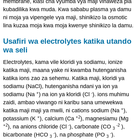
membrane, kiasi cha vyumba vya maji vinaweza pia
kubadilika kwa muda. Kwa sababu plasma ya damu
ni moja ya vipengele vya maji, shinikizo la osmotic
lina kuzaa moja kwa moja kwenye shinikizo la damu.
Usafiri wa electrolytes katika utando
wa seli
Electrolytes, kama vile kloridi ya sodiamu, ionize
katika maji, maana yake ni kwamba hutenganisha
katika ions zao za sehemu. Katika maji, kloridi ya
sodiamu (NaCl), hutenganisha ndani ya ion ya
+
-
sodiamu (Na
) na ion ya kloridi (Cl
). ions muhimu
zaidi, ambao viwango ni karibu sana umewekwa
+
katika maji maji ya mwili, ni cations sodium (Na
),
+
+2
potassium (K
), calcium (Ca
), magnesiamu (Mg
+2
-
-2
), na anions chloride (Cl
), carbonate (CO
),
3
-
-
bicarbonate (HCO
), na phosphate (PO
).
3
3