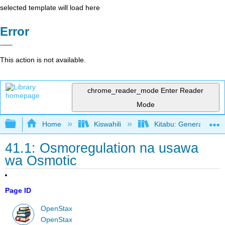
selected template will load here
Error
This action is not available.
chrome_reader_mode
Enter Reader
Mode
Expand/collapse global hierarchy
Home
Kiswahili
Kitabu: General Biolo
41.1: Osmoregulation na usawa
wa Osmotic
Page ID
OpenStax
OpenStax