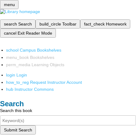
menu
search
Search
build_circle
Toolbar
fact_check
Homework
cancel
Exit Reader Mode
school
Campus Bookshelves
menu_book
Bookshelves
perm_media
Learning Objects
login
Login
how_to_reg
Request Instructor Account
hub
Instructor Commons
Search
Search this book
Submit Search