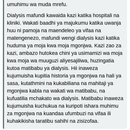
umuhimu wa muda mrefu.
Dialysis mafundi kawaida kazi katika hospitali na
kliniki. Wakati baadhi ya majukumu katika uwanja
huu ni pamoja na maendeleo ya vifaa na
matengenezo, mafundi wengi dialysis kazi katika
huduma ya moja kwa moja mgonjwa. Kazi zao za
kazi, ambazo hutokea chini ya usimamizi wa moja
kwa moja wa muuguzi aliyesajiliwa, huzingatia
kutoa matibabu ya dialysis. Hii inaweza
kujumuisha kupitia historia ya mgonjwa na hali ya
sasa, kutathmini na kukabiliana na mahitaji ya
mgonjwa kabla na wakati wa matibabu, na
kufuatilia mchakato wa dialysis. Matibabu inaweza
kujumuisha kuchukua na kuripoti ishara muhimu
za mgonjwa na kuandaa ufumbuzi na vifaa ili
kuhakikisha taratibu sahihi na zisizofaa.