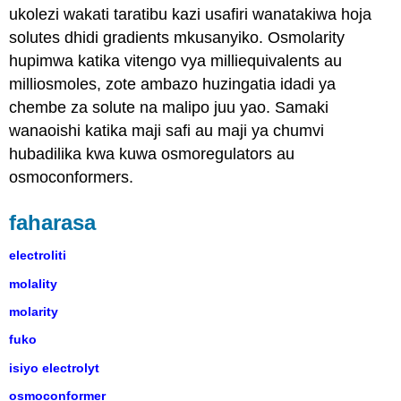
ukolezi wakati taratibu kazi usafiri wanatakiwa hoja
solutes dhidi gradients mkusanyiko. Osmolarity
hupimwa katika vitengo vya milliequivalents au
milliosmoles, zote ambazo huzingatia idadi ya
chembe za solute na malipo juu yao. Samaki
wanaoishi katika maji safi au maji ya chumvi
hubadilika kwa kuwa osmoregulators au
osmoconformers.
faharasa
electroliti
molality
molarity
fuko
isiyo electrolyt
osmoconformer