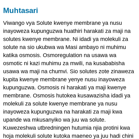
Muhtasari
Viwango vya Solute kwenye membrane ya nusu
inayoweza kupunguzwa huathiri harakati za maji na
solutes kwenye membrane. Ni idadi ya molekuli za
solute na sio ukubwa wa Masi ambayo ni muhimu
katika osmosis. Osmoregulation na usawa wa
osmotic ni kazi muhimu za mwili, na kusababisha
usawa wa maji na chumvi. Sio solutes zote zinaweza
kupita kwenye membrane yenye nusu inayoweza
kupunguzwa. Osmosis ni harakati ya maji kwenye
membrane. Osmosis hutokea kusawazisha idadi ya
molekuli za solute kwenye membrane ya nusu
inayoweza kupunguzwa na harakati za maji kwa
upande wa mkusanyiko wa juu wa solute.
Kuwezeshwa utbredningen hutumia njia protini kwa
hoja molekuli solute kutoka maeneo ya juu hadi chini