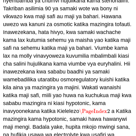
nyembamba ya chumvi hujulikana kama stenohalini.
Takriban asilimia 90 ya samaki wote wa bony ni
vikwazo kwa maji safi au maji ya bahari. Hawana
uwezo wa kanuni za osmotic katika mazingira tofauti.
Inawezekana, hata hivyo, kwa samaki wachache
kama lax kutumia sehemu ya maisha yao katika maji
safi na sehemu katika maji ya bahari. Viumbe kama
lax na molly vinavyoweza kuvumilia mbalimbali kiasi
cha salini hujulikana kama viumbe vya euryhalini. Hii
inawezekana kwa sababu baadhi ya samaki
wamebadilika utaratibu
osmoregulatory
kuishi katika
kila aina ya mazingira ya majini. Wakati wanaishi
katika maji safi, miili yao huwa na kuchukua maji kwa
sababu mazingira ni kiasi hypotonic, kama
inavyoonekana katika Kielelezo
\PageIndex
2
a Katika
\PageIndex
2
mazingira kama hypotonic, samaki hawa hawanywi
maji mengi. Badala yake, hupita mkojo mwingi sana,
na hufikia usawa wa electrolyte kwa usafiri wa