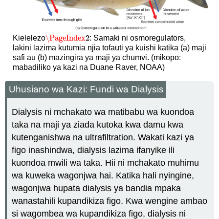
\PageIndex
2
Kielelezo
: Samaki ni osmoregulators,
\PageIndex
2
lakini lazima kutumia njia tofauti ya kuishi katika (a) maji
safi au (b) mazingira ya maji ya chumvi. (mikopo:
mabadiliko ya kazi na Duane Raver, NOAA)
Uhusiano wa Kazi: Fundi wa Dialysis
Dialysis ni mchakato wa matibabu wa kuondoa
taka na maji ya ziada kutoka kwa damu kwa
kutenganishwa na ultrafiltration. Wakati kazi ya
figo inashindwa, dialysis lazima ifanyike ili
kuondoa mwili wa taka. Hii ni mchakato muhimu
wa kuweka wagonjwa hai. Katika hali nyingine,
wagonjwa hupata dialysis ya bandia mpaka
wanastahili kupandikiza figo. Kwa wengine ambao
si wagombea wa kupandikiza figo, dialysis ni