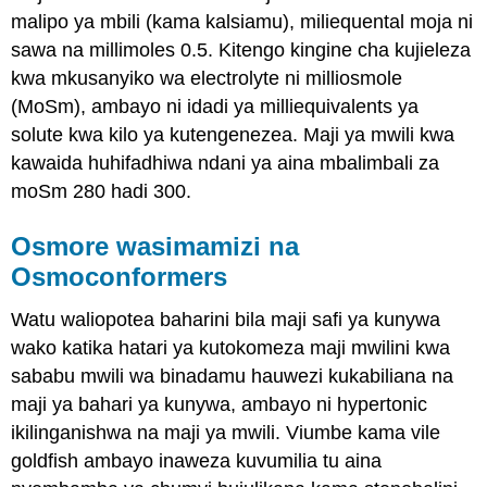
malipo ya mbili (kama kalsiamu), miliequental moja ni
sawa na millimoles 0.5. Kitengo kingine cha kujieleza
kwa mkusanyiko wa electrolyte ni milliosmole
(MoSm), ambayo ni idadi ya milliequivalents ya
solute kwa kilo ya kutengenezea. Maji ya mwili kwa
kawaida huhifadhiwa ndani ya aina mbalimbali za
moSm 280 hadi 300.
Osmore wasimamizi na
Osmoconformers
Watu waliopotea baharini bila maji safi ya kunywa
wako katika hatari ya kutokomeza maji mwilini kwa
sababu mwili wa binadamu hauwezi kukabiliana na
maji ya bahari ya kunywa, ambayo ni hypertonic
ikilinganishwa na maji ya mwili. Viumbe kama vile
goldfish ambayo inaweza kuvumilia tu aina