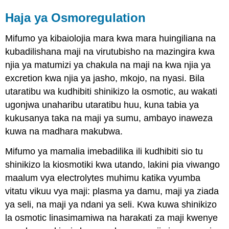
Haja ya Osmoregulation
Mifumo ya kibaiolojia mara kwa mara huingiliana na
kubadilishana maji na virutubisho na mazingira kwa
njia ya matumizi ya chakula na maji na kwa njia ya
excretion kwa njia ya jasho, mkojo, na nyasi. Bila
utaratibu wa kudhibiti shinikizo la osmotic, au wakati
ugonjwa unaharibu utaratibu huu, kuna tabia ya
kukusanya taka na maji ya sumu, ambayo inaweza
kuwa na madhara makubwa.
Mifumo ya mamalia imebadilika ili kudhibiti sio tu
shinikizo la kiosmotiki kwa utando, lakini pia viwango
maalum vya electrolytes muhimu katika vyumba
vitatu vikuu vya maji: plasma ya damu, maji ya ziada
ya seli, na maji ya ndani ya seli. Kwa kuwa shinikizo
la osmotic linasimamiwa na harakati za maji kwenye