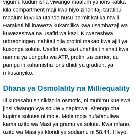
vigumu kudumisha viwango maalum ya ions katika
kila compartment maji kwa hiyo zinahitaji taratibu
maalum kuvuka utando nusu permit katika mwili.
Harakati hii inaweza kukamilika kwa usambazaji wa
kuwezeshwa na usafiri wa kazi. Kuwezeshwa
utbredningen inahitaji njia protini makao kwa ajili ya
kusonga solute. Usafiri wa kazi unahitaji nishati kwa
namna ya uongofu wa ATP, protini za carrier, au
pampu ili kuhamisha ions dhidi ya gradient ya
mkusanyiko.
Dhana ya Osmolality na Milliequality
Ili kuhesabu shinikizo la osmotic, ni muhimu kuelewa
jinsi viwango vya solute vinapimwa. Kitengo cha
kupima solutes ni
mole
. Mole moja hufafanuliwa
kama uzito wa Masi ya gramu ya solute. Kwa mfano,
uzito wa Masi ya kloridi ya sodiamu ni 58.44. Hivyo,