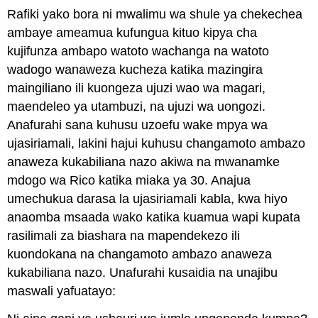
Rafiki yako bora ni mwalimu wa shule ya chekechea
ambaye ameamua kufungua kituo kipya cha
kujifunza ambapo watoto wachanga na watoto
wadogo wanaweza kucheza katika mazingira
maingiliano ili kuongeza ujuzi wao wa magari,
maendeleo ya utambuzi, na ujuzi wa uongozi.
Anafurahi sana kuhusu uzoefu wake mpya wa
ujasiriamali, lakini hajui kuhusu changamoto ambazo
anaweza kukabiliana nazo akiwa na mwanamke
mdogo wa Rico katika miaka ya 30. Anajua
umechukua darasa la ujasiriamali kabla, kwa hiyo
anaomba msaada wako katika kuamua wapi kupata
rasilimali za biashara na mapendekezo ili
kuondokana na changamoto ambazo anaweza
kukabiliana nazo. Unafurahi kusaidia na unajibu
maswali yafuatayo: