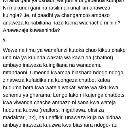
Ni aina gani ya ushauri wa jumla ungependa kumpa?
Ni makundi gani na rasilimali unafikiri anaweza
kuingia? Je, ni baadhi ya changamoto ambazo
anaweza kukabiliana nazo kama wachache ni nini?
Anawezaje kuwashinda?
5
.
Wewe na timu ya wanafunzi kutoka chuo kikuu chako
una nia ya kuunda wakala wa kawaida (chatbot)
ambayo inaweza kuingiliana na wanadamu
mtandaoni. Umeona kwamba biashara ndogo ndogo
zinaweza kufaidika na kuongeza chatbot kutoa
huduma bora kwa wateja wakati wote wa siku kwa
sehemu ya gharama. Lengo lako ni kujenga chatbots
kwa viwanda chache ambazo ni sana kwa wateja
huduma kubwa (realtors, migahawa, ofisi za
madaktari, nk), na unafikiri unaweza kuja na bidhaa
ambayo inaweza kuuzwa kwa biashara ndogo- au