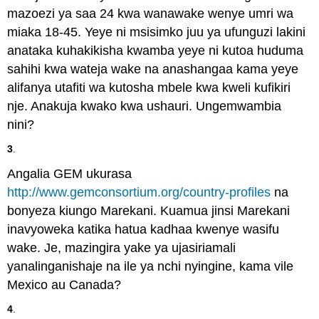
mazoezi ya saa 24 kwa wanawake wenye umri wa
miaka 18-45. Yeye ni msisimko juu ya ufunguzi lakini
anataka kuhakikisha kwamba yeye ni kutoa huduma
sahihi kwa wateja wake na anashangaa kama yeye
alifanya utafiti wa kutosha mbele kwa kweli kufikiri
nje. Anakuja kwako kwa ushauri. Ungemwambia
nini?
3
.
Angalia GEM ukurasa
http://www.gemconsortium.org/country-profiles
na
bonyeza kiungo Marekani. Kuamua jinsi Marekani
inavyoweka katika hatua kadhaa kwenye wasifu
wake. Je, mazingira yake ya ujasiriamali
yanalinganishaje na ile ya nchi nyingine, kama vile
Mexico au Canada?
4
.