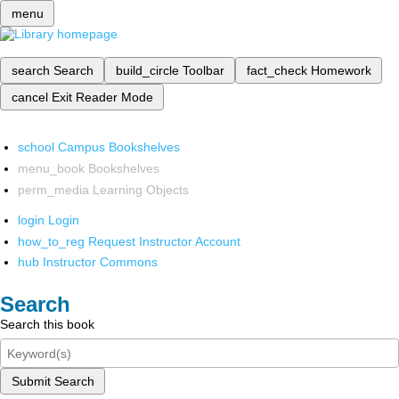
menu
search
Search
build_circle
Toolbar
fact_check
Homework
cancel
Exit Reader Mode
school
Campus Bookshelves
menu_book
Bookshelves
perm_media
Learning Objects
login
Login
how_to_reg
Request Instructor Account
hub
Instructor Commons
Search
Search this book
Submit Search