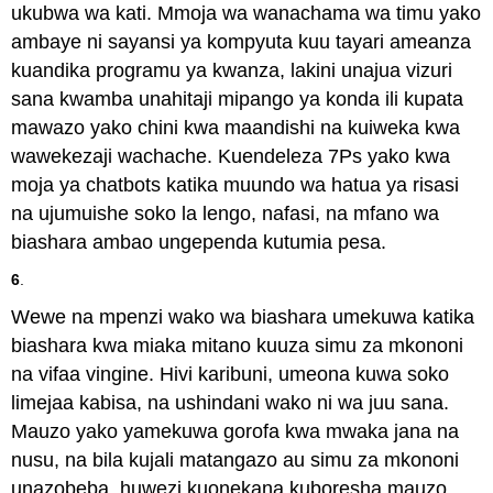
ukubwa wa kati. Mmoja wa wanachama wa timu yako
ambaye ni sayansi ya kompyuta kuu tayari ameanza
kuandika programu ya kwanza, lakini unajua vizuri
sana kwamba unahitaji mipango ya konda ili kupata
mawazo yako chini kwa maandishi na kuiweka kwa
wawekezaji wachache. Kuendeleza 7Ps yako kwa
moja ya chatbots katika muundo wa hatua ya risasi
na ujumuishe soko la lengo, nafasi, na mfano wa
biashara ambao ungependa kutumia pesa.
6
.
Wewe na mpenzi wako wa biashara umekuwa katika
biashara kwa miaka mitano kuuza simu za mkononi
na vifaa vingine. Hivi karibuni, umeona kuwa soko
limejaa kabisa, na ushindani wako ni wa juu sana.
Mauzo yako yamekuwa gorofa kwa mwaka jana na
nusu, na bila kujali matangazo au simu za mkononi
unazobeba, huwezi kuonekana kuboresha mauzo