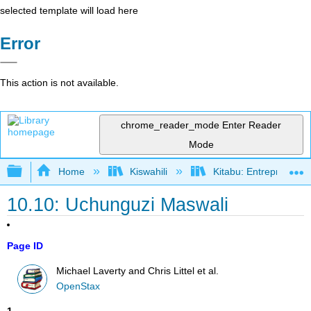
selected template will load here
Error
This action is not available.
chrome_reader_mode
Enter Reader
Mode
Expand/collapse global hierarchy
Home
Kiswahili
Kitabu: Entrepreneurs
10.10: Uchunguzi Maswali
Page ID
Michael Laverty and Chris Littel et al.
OpenStax
1
.