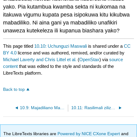
yako. Pia kutambua kwamba sekta ni kukomaa na
itakuwa vigumu kupata pesa isipokuwa kitu kikubwa
mabadiliko. Ni aina gani ya mabadiliko unafikiri
unaweza kutekeleza ili kupanua biashara yako?
This page titled
10.10: Uchunguzi Maswali
is shared under a
CC
BY 4.0
license and was authored, remixed, and/or curated by
Michael Laverty and Chris Littel et al.
(
OpenStax
) via
source
content
that was edited to the style and standards of the
LibreTexts platform.
Back to top
10.9: Majadiliano Maswali
10.11: Rasilimali zilizopendekezwa
The LibreTexts libraries are
Powered by NICE CXone Expert
and