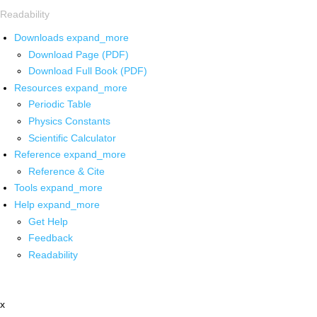
Readability
Downloads
expand_more
Download Page (PDF)
Download Full Book (PDF)
Resources
expand_more
Periodic Table
Physics Constants
Scientific Calculator
Reference
expand_more
Reference & Cite
Tools
expand_more
Help
expand_more
Get Help
Feedback
Readability
x