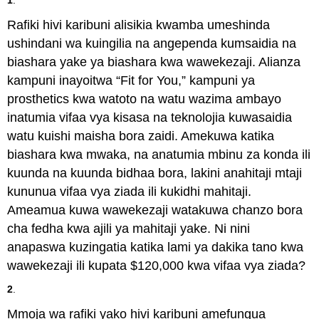
Rafiki hivi karibuni alisikia kwamba umeshinda
ushindani wa kuingilia na angependa kumsaidia na
biashara yake ya biashara kwa wawekezaji. Alianza
kampuni inayoitwa “Fit for You,” kampuni ya
prosthetics kwa watoto na watu wazima ambayo
inatumia vifaa vya kisasa na teknolojia kuwasaidia
watu kuishi maisha bora zaidi. Amekuwa katika
biashara kwa mwaka, na anatumia mbinu za konda ili
kuunda na kuunda bidhaa bora, lakini anahitaji mtaji
kununua vifaa vya ziada ili kukidhi mahitaji.
Ameamua kuwa wawekezaji watakuwa chanzo bora
cha fedha kwa ajili ya mahitaji yake. Ni nini
anapaswa kuzingatia katika lami ya dakika tano kwa
wawekezaji ili kupata $120,000 kwa vifaa vya ziada?
2
.
Mmoja wa rafiki yako hivi karibuni amefungua