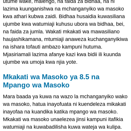
utume wake, malengo, na faida za bidhaa, na ni
lazima kuunganishwa na mchanganyiko wa masoko
kwa athari kubwa zaidi. Bidhaa husaidia kuwasiliana
ujumbe kwa watumiaji kuhusu ubora wa bidhaa, bei,
na faida za jumla. Wakati mkakati wa mawasiliano
haujashikamana, mtumiaji anaweza kuchanganyikiwa
na ishara tofauti ambazo kampuni hutuma.
Mjasiriamali lazima afanye kazi kwa bidii ili kuunda
ujumbe wa umoja kwa njia yote.
Mkakati wa Masoko ya 8.5 na
Mpango wa Masoko
Mara baada ya kuwa na wazo la mchanganyiko wako
wa masoko, hatua inayofuata ni kuendeleza mikakati
inayofaa na kuandika katika mpango wa masoko.
Mkakati wa masoko unaelezea jinsi kampuni itafikia
watumiaji na kuwabadilisha kuwa wateja wa kulipa.