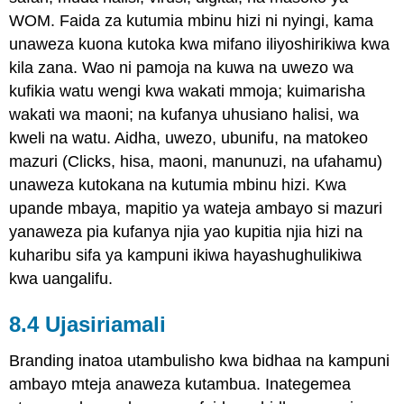
WOM. Faida za kutumia mbinu hizi ni nyingi, kama
unaweza kuona kutoka kwa mifano iliyoshirikiwa kwa
kila zana. Wao ni pamoja na kuwa na uwezo wa
kufikia watu wengi kwa wakati mmoja; kuimarisha
wakati wa maoni; na kufanya uhusiano halisi, wa
kweli na watu. Aidha, uwezo, ubunifu, na matokeo
mazuri (Clicks, hisa, maoni, manunuzi, na ufahamu)
unaweza kutokana na kutumia mbinu hizi. Kwa
upande mbaya, mapitio ya wateja ambayo si mazuri
yanaweza pia kufanya njia yao kupitia njia hizi na
kuharibu sifa ya kampuni ikiwa hayashughulikiwa
kwa uangalifu.
8.4 Ujasiriamali
Branding inatoa utambulisho kwa bidhaa na kampuni
ambayo mteja anaweza kutambua. Inategemea