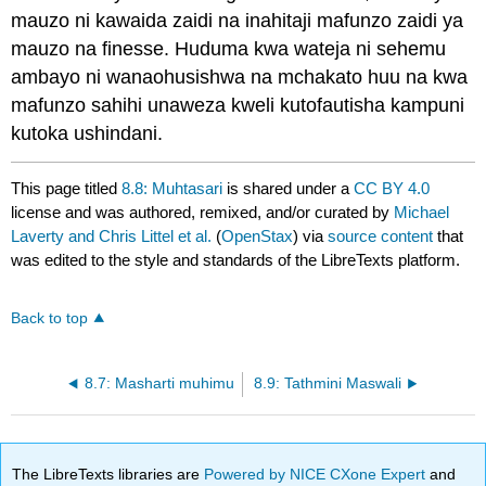
mauzo ni kawaida zaidi na inahitaji mafunzo zaidi ya
mauzo na finesse. Huduma kwa wateja ni sehemu
ambayo ni wanaohusishwa na mchakato huu na kwa
mafunzo sahihi unaweza kweli kutofautisha kampuni
kutoka ushindani.
This page titled
8.8: Muhtasari
is shared under a
CC BY 4.0
license and was authored, remixed, and/or curated by
Michael
Laverty and Chris Littel et al.
(
OpenStax
) via
source content
that
was edited to the style and standards of the LibreTexts platform.
Back to top
8.7: Masharti muhimu
8.9: Tathmini Maswali
The LibreTexts libraries are
Powered by NICE CXone Expert
and