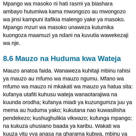
Mpango wa masoko ni hati rasmi ya biashara
ambayo hutumiwa kama mwongozo au mwongozo
wa jinsi kampuni itafikia malengo yake ya masoko.
Mpango mzuri wa masoko unaweza kutumika
kuongoza maamuzi ya ndani na kuvutia wawekezaji
wa nje.
8.6 Mauzo na Huduma kwa Wateja
Mauzo anatoa faida. Wanaweza kuhitaji mbinu rahisi
ya mauzo au mfumo wa mauzo ngumu. Mfano wa
mfumo wa mauzo ni mkakati wa mauzo ya hatua sita:
kufanya utafiti kuhusu wateja wanaotarajiwa na
kuunda orodha; kufanya miadi ya kuzungumza juu ya
mema au huduma yako; kukutana nao kuwasilisha
pendekezo; kushughulikia vikwazo; kufunga mpango;
na kukuza uhusiano baada ya karibu. Wakati wa
kuuza vitu vya anasa na gharama kubwa, mbinu ya