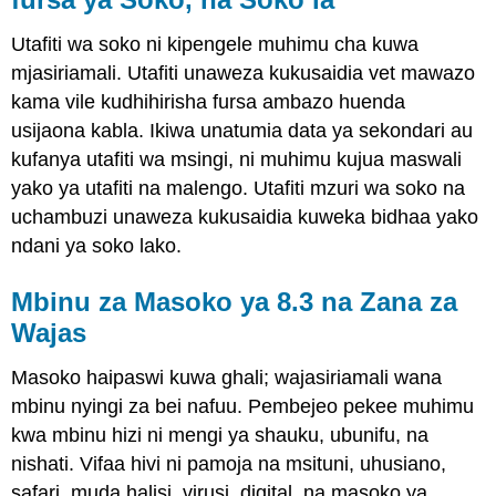
Utafiti wa soko ni kipengele muhimu cha kuwa
mjasiriamali. Utafiti unaweza kukusaidia vet mawazo
kama vile kudhihirisha fursa ambazo huenda
usijaona kabla. Ikiwa unatumia data ya sekondari au
kufanya utafiti wa msingi, ni muhimu kujua maswali
yako ya utafiti na malengo. Utafiti mzuri wa soko na
uchambuzi unaweza kukusaidia kuweka bidhaa yako
ndani ya soko lako.
Mbinu za Masoko ya 8.3 na Zana za
Wajas
Masoko haipaswi kuwa ghali; wajasiriamali wana
mbinu nyingi za bei nafuu. Pembejeo pekee muhimu
kwa mbinu hizi ni mengi ya shauku, ubunifu, na
nishati. Vifaa hivi ni pamoja na msituni, uhusiano,
safari, muda halisi, virusi, digital, na masoko ya