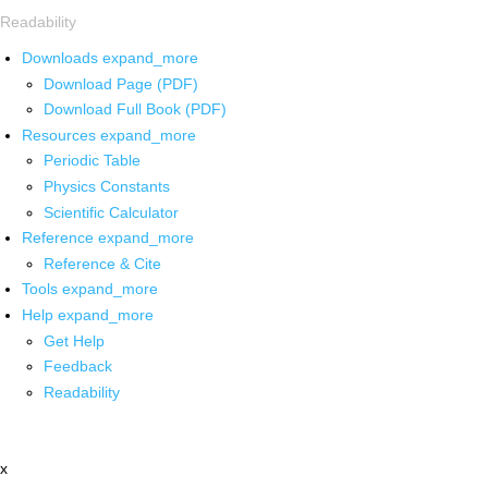
Readability
Downloads
expand_more
Download Page (PDF)
Download Full Book (PDF)
Resources
expand_more
Periodic Table
Physics Constants
Scientific Calculator
Reference
expand_more
Reference & Cite
Tools
expand_more
Help
expand_more
Get Help
Feedback
Readability
x