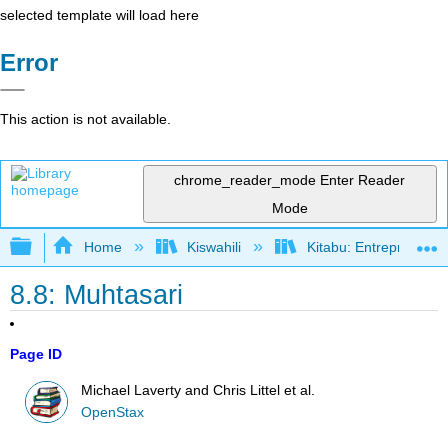
selected template will load here
Error
This action is not available.
chrome_reader_mode
Enter Reader
Mode
Expand/collapse global hierarchy
Home
Kiswahili
Kitabu: Entrepreneurs
8.8: Muhtasari
Page ID
Michael Laverty and Chris Littel et al.
OpenStax