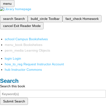
menu
search
Search
build_circle
Toolbar
fact_check
Homework
cancel
Exit Reader Mode
school
Campus Bookshelves
menu_book
Bookshelves
perm_media
Learning Objects
login
Login
how_to_reg
Request Instructor Account
hub
Instructor Commons
Search
Search this book
Submit Search