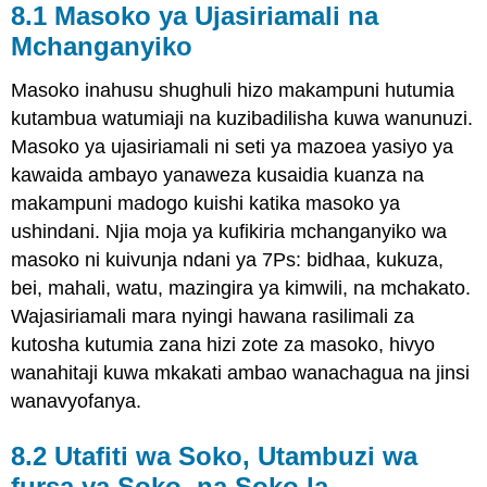
8.1 Masoko ya Ujasiriamali na
Mchanganyiko
Masoko inahusu shughuli hizo makampuni hutumia
kutambua watumiaji na kuzibadilisha kuwa wanunuzi.
Masoko ya ujasiriamali ni seti ya mazoea yasiyo ya
kawaida ambayo yanaweza kusaidia kuanza na
makampuni madogo kuishi katika masoko ya
ushindani. Njia moja ya kufikiria mchanganyiko wa
masoko ni kuivunja ndani ya 7Ps: bidhaa, kukuza,
bei, mahali, watu, mazingira ya kimwili, na mchakato.
Wajasiriamali mara nyingi hawana rasilimali za
kutosha kutumia zana hizi zote za masoko, hivyo
wanahitaji kuwa mkakati ambao wanachagua na jinsi
wanavyofanya.
8.2 Utafiti wa Soko, Utambuzi wa
fursa ya Soko, na Soko la