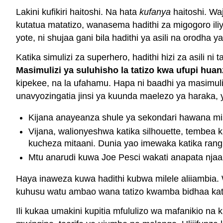
Lakini kufikiri haitoshi. Na hata
kufanya
haitoshi. Wa
kutatua matatizo, wanasema hadithi za migogoro il
yote, ni shujaa gani bila hadithi ya asili na orodha y
Katika simulizi za superhero, hadithi hizi za asili ni
Masimulizi ya suluhisho la tatizo kwa ufupi hua
kipekee, na la ufahamu. Hapa ni baadhi ya masimulizi
unavyozingatia jinsi ya kuunda maelezo ya haraka, y
Kijana anayeanza shule ya sekondari hawana mi
Vijana, walionyeshwa katika silhouette, tembe
kucheza mitaani. Dunia yao imewaka katika rangi
Mtu anarudi kuwa Joe Pesci wakati anapata njaa.
Haya inaweza kuwa hadithi kubwa milele aliiambia. 
kuhusu watu ambao wana tatizo kwamba bidhaa kati
Ili kukaa umakini kupitia mfululizo wa mafanikio na