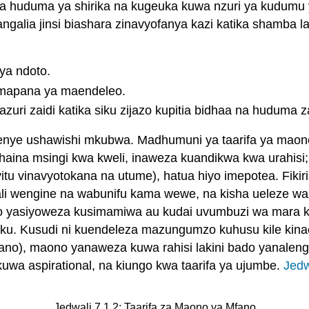
 huduma ya shirika na kugeuka kuwa nzuri ya kudumu y
galia jinsi biashara zinavyofanya kazi katika shamba la
 ya ndoto.
 mapana ya maendeleo.
uri zaidi katika siku zijazo kupitia bidhaa na huduma z
 zenye ushawishi mkubwa. Madhumuni ya taarifa ya mao
no haina msingi kwa kweli, inaweza kuandikwa kwa urahisi
itu vinavyotokana na utume), hatua hiyo imepotea. Fikir
i wengine na wabunifu kama wewe, na kisha ueleze wazi
jio yasiyoweza kusimamiwa au kudai uvumbuzi wa mara 
 siku. Kusudi ni kuendeleza mazungumzo kuhusu kile k
fano), maono yanaweza kuwa rahisi lakini bado yanale
wa aspirational, na kiungo kwa taarifa ya ujumbe.
Jedw
Jedwali 7.1.2: Taarifa za Maono ya Mfano