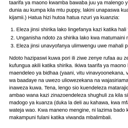
taarifa ya maono kwamba bawaba juu ya malengo ya
dunia au kumpa kila mtu puppy, lakini unapaswa kuan
kijamii.) Hatua hizi hutoa hatua nzuri ya kuanzia:
Eleza jinsi shirika lako lingefanya kazi katika hali
Unganisha ndoto za shirika lako kwa matumaini
Eleza jinsi unavyofanya ulimwengu uwe mahali paz
Ndoto hazipaswi kuwa pori ili ziwe zenye rufaa au
kufungua akili katika shirika. Ikiwa taarifa ya mao
maendeleo ya bidhaa (yaani, vitu vinavyoonekana, v
wa baadaye na uwezo uliowezekana na wajasiriamal
inaweza kuwa. Tena, lengo sio kuendeleza matara
ambao wana kazi zinazoendeleza shughuli za kila
madogo ya kuanza (duka la deli au kahawa, kwa m
wateja wao. Kwa maneno mengine, ni lazima bado ku
makampuni fulani katika viwanda mbalimbali.