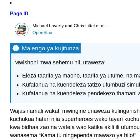
Page ID
Michael Laverty and Chris Littel et al.
OpenStax
Malengo ya kujifunza
Mwishoni mwa sehemu hii, utaweza:
Eleza taarifa ya maono, taarifa ya utume, na 
Kufafanua na kuendeleza tatizo ufumbuzi simul
Kufafanua na kuendeleza pendekezo thamani a
Wajasiriamali wakati mwingine unaweza kulinganis
kuchukua hatari njia superheroes wako tayari kuc
kwa bidhaa zao na wateja wao katika akili ili ufumbu
wanasema “Kama tu ningependa mawazo ya hilo!”