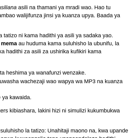
siliana
asili na thamani ya mradi wao. Hao tu
mbao walijifunza jinsi ya kuanza upya. Baada ya
la tatizo ni kama hadithi ya asili ya sadaka yao.
oa mema
au huduma kama suluhisho la ubunifu, la
hadithi za asili za ushirika kufikiri kama
ata heshima ya wanafunzi wenzake.
ao huwasha wachezaji wao wapya wa MP3 na kuanza
e ya kawaida.
 kibiashara, lakini hizi ni simulizi kukumbukwa
 suluhisho la tatizo: Unahitaji maono na, kwa upande