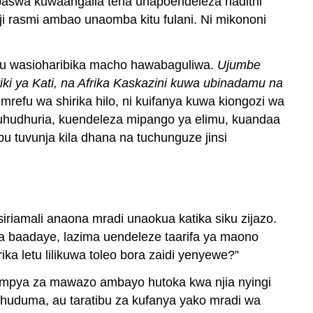
apaswa kuwaangalia tena unapoendeleza hadithi
ji rasmi ambao unaomba kitu fulani. Ni mikononi
tu wasioharibika macho hawabaguliwa.
Ujumbe
ariki ya Kati, na Afrika Kaskazini kuwa ubinadamu na
mrefu wa shirika hilo, ni kuifanya kuwa kiongozi wa
hudhuria, kuendeleza mipango ya elimu, kuandaa
u tuvunja kila dhana na tuchunguze jinsi
siriamali anaona mradi unaokua katika siku zijazo.
a baadaye, lazima uendeleze taarifa ya maono
ika letu lilikuwa toleo bora zaidi yenyewe?”
i mpya za mawazo ambayo hutoka kwa njia nyingi
, huduma, au taratibu za kufanya yako mradi wa