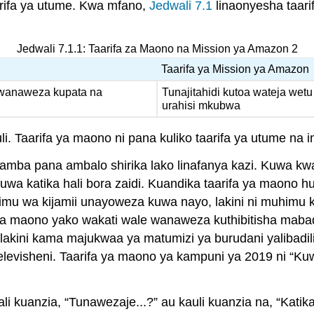
aarifa ya utume. Kwa mfano,
Jedwali 7.1
linaonyesha taari
Jedwali 7.1.1: Taarifa za Maono na Mission ya Amazon 2
Taarifa ya Mission ya Amazon
 wanaweza kupata na
Tunajitahidi kutoa wateja wetu
urahisi mkubwa
i. Taarifa ya maono ni pana kuliko taarifa ya utume na 
hamba pana ambalo shirika lako linafanya kazi. Kuwa kw
kuwa katika hali bora zaidi. Kuandika taarifa ya maono 
u wa kijamii unayoweza kuwa nayo, lakini ni muhimu ku
a maono yako wakati wale wanaweza kuthibitisha mabadil
kini kama majukwaa ya matumizi ya burudani yalibadilik
levisheni. Taarifa ya maono ya kampuni ya 2019 ni “K
 kuanzia, “Tunawezaje...?” au kauli kuanzia na, “Katika 