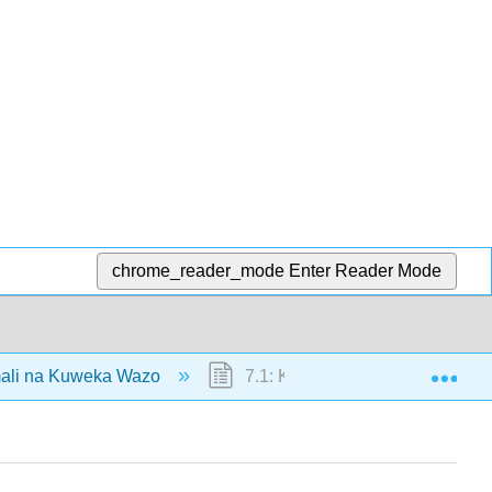
chrome_reader_mode
Enter Reader Mode
Exp
amali na Kuweka Wazo
7.1: Kufafanua Maono Yako, U