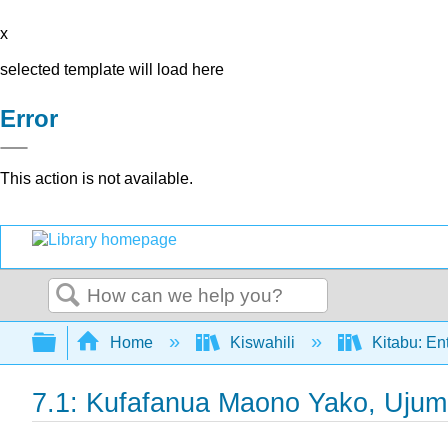
x
selected template will load here
Error
This action is not available.
Search
Expand/collapse global hierarchy
Home
Kiswahili
Kitabu: En
7.1: Kufafanua Maono Yako, Ujum