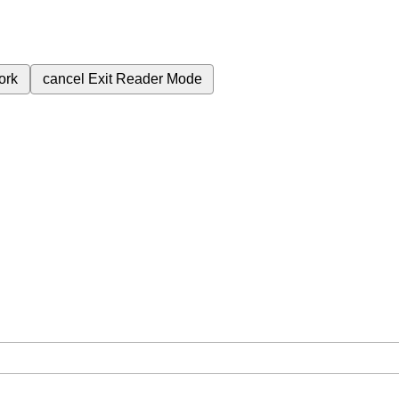
ork
cancel
Exit Reader Mode