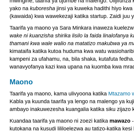
mwingine, taarifa ya ujumbe na malengo. Ulijifunza
yako na
kuboresha
jinsi ya kuweka hadithi hiyo kw
(kawaida) kwa wawekezaji katika startup. Zaidi juu 
Taarifa ya maono ya Sara Minkara inaweza kuelez
wake ni kuanzisha shirika lisilo la faida linalofany
thamani kwa wale walio na matatizo makubwa ya m
kimataifa katika kutoa huduma kwa watu wasiohari
kampeni za ufahamu, na, bila shaka, kutafuta fedha
wanavyofanya kazi kwa upana na kuomba kwa mrad
Maono
Taarifa ya maono, kama ulivyoona katika
Mtazamo w
Kabla ya kuunda taarifa ya lengo na malengo ya ku
ambayo inakuwezesha kuangalia katika siku zijazo kuj
Kuandaa taarifa ya maono ni zoezi katika
mawazo
-
kutokana na kusudi lililoelezwa au tatizo-katika ke