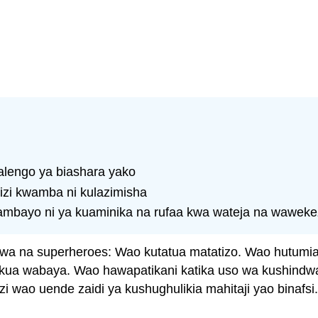
malengo ya biashara yako
izi kwamba ni kulazimisha
mbayo ni ya kuaminika na rufaa kwa wateja na wawekez
hwa na superheroes: Wao kutatua matatizo. Wao hutumi
hukua wabaya. Wao hawapatikani katika uso wa kushind
zi wao uende zaidi ya kushughulikia mahitaji yao binafsi