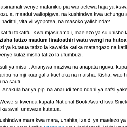
jasiriamali wenye mafanikio pia wanaelewa haja ya
kuwa
iyozuia, maadui waliopigwa, na kushindwa kwa uchungu a
a hadithi, vita vilivyopotea, na masoko yalishinda?
 takatifu takatifu. Kwa mjasiriamali, maelezo ya suluhisho 
nzisha tatizo maalum linaloathiri watu wengi na hut
 ya kutatua tatizo la kawaida katika matangazo na katika 
enye kulazimisha tatizo la ufumbuzi.
suli ya misuli. Ananywa maziwa na anapata nguvu, kup
a karibu na mji kuangalia kuchoka na maisha. Kisha, w
 na sauti.
 Anakula bar ya pipi na anarudi tena ndani ya nafsi yak
Wewe si kwenda kupata National Book Award kwa Snickers
ka swali unaweza kutatua.
 kushindwa mara kwa mara, unahitaji zaidi ya maelezo ya