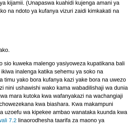
a kijamii. (Unapaswa kuahidi kujenga amani ya
ko na ndoto ya kufanya vizuri zaidi kimkakati na
ako.
no sio kuweka malengo yasiyoweza kupatikana bali
; ikiwa inalenga katika sehemu ya soko na
ia timu yako bora kufanya kazi yake bora na uwezo
 nini ushawishi wako kama wabadilishaji wa dunia
kwa mara kutoka kwa wafanyakazi na wachangiaji
inachowezekana kwa biashara. Kwa makampuni
nga uzoefu wa kipekee ambao wanataka kuunda kwa
ali 7.2
linaorodhesha taarifa za maono ya