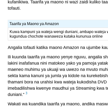
kufanikiwa. Taarifa ya maono ni wazi zaidi kuliko t
tofauti.
Taarifa ya Maono ya Amazon
Kuwa kampuni ya wateja wengi duniani, ambapo wateja
kugundua chochote wanaweza kutaka kununua online
Angalia tofauti katika maono Amazon na ujumbe kaul
Ili kuunda taarifa ya maono yenye nguvu, angalia s
lakini inafafanua nini matokeo yako ya pamoja yata
maeneo muhimu ya ukuaji wa uwezo
na
mvuto muhim
sekta kama kanuni ya jumla ya kidole na kurekebish
thamani bora na urahisi kwa wateja kukodisha DVD la
imebadilishwa kwenye maudhui ya Streaming kwa te
3
duniani.”
Wakati wa kuandika taarifa ya maono, andika maswali