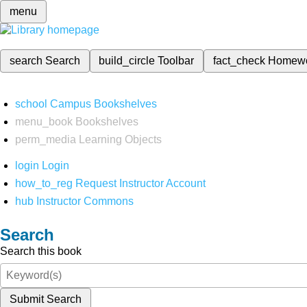
menu
search
Search
build_circle
Toolbar
fact_check
Homew
school
Campus Bookshelves
menu_book
Bookshelves
perm_media
Learning Objects
login
Login
how_to_reg
Request Instructor Account
hub
Instructor Commons
Search
Search this book
Submit Search