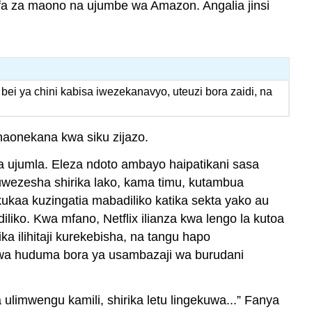
fa za maono na ujumbe wa Amazon. Angalia jinsi
 bei ya chini kabisa iwezekanavyo, uteuzi bora zaidi, na
inaonekana kwa siku zijazo.
a ujumla. Eleza ndoto ambayo haipatikani sasa
huwezesha shirika lako, kama timu, kutambua
kaa kuzingatia mabadiliko katika sekta yako au
iko. Kwa mfano, Netflix ilianza kwa lengo la kutoa
a ilihitaji kurekebisha, na tangu hapo
uwa huduma bora ya usambazaji wa burudani
ulimwengu kamili, shirika letu lingekuwa...” Fanya