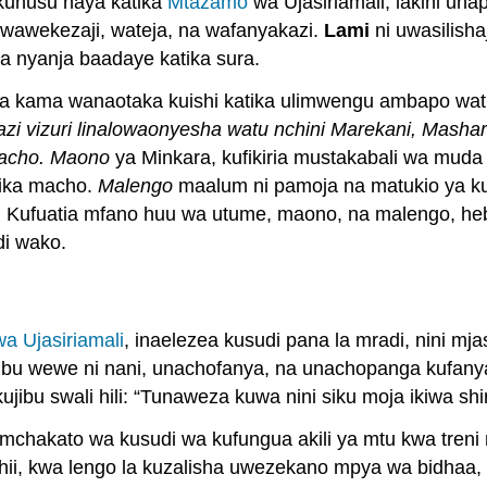
 kuhusu haya katika
Mtazamo
wa Ujasiriamali, lakini un
a wawekezaji, wateja, na wafanyakazi.
Lami
ni uwasilisha
ya nyanja baadaye katika sura.
wa kama wanaotaka kuishi katika ulimwengu ambapo wa
a kazi vizuri linalowaonyesha watu nchini Marekani, Mash
acho.
Maono
ya Minkara, kufikiria mustakabali wa muda 
bika macho.
Malengo
maalum ni pamoja na matukio ya ku
. Kufuatia mfano huu wa utume, maono, na malengo, heb
i wako.
a Ujasiriamali
, inaelezea kusudi pana la mradi, nini mja
jibu wewe ni nani, unachofanya, na unachopanga kufany
ibu swali hili: “Tunaweza kuwa nini siku moja ikiwa shir
mchakato wa kusudi wa kufungua akili ya mtu kwa tren
si hii, kwa lengo la kuzalisha uwezekano mpya wa bidhaa