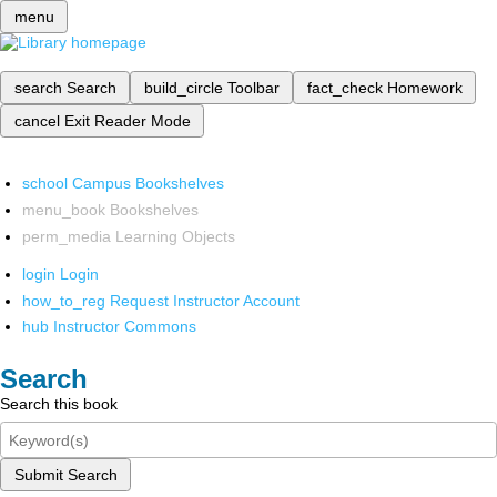
menu
search
Search
build_circle
Toolbar
fact_check
Homework
cancel
Exit Reader Mode
school
Campus Bookshelves
menu_book
Bookshelves
perm_media
Learning Objects
login
Login
how_to_reg
Request Instructor Account
hub
Instructor Commons
Search
Search this book
Submit Search