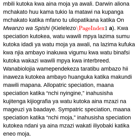
mbili kutoka kwa aina moja ya awali. Darwin aliona
mchakato huu kama tukio la matawi na kupanga
mchakato katika mfano tu uliopatikana katika On
Mwanzo
wa Spishi
(Kielelezo
\PageIndex
1
a
). Kwa
\PageIndex
1
speciation kutokea, watu wawili mpya lazima sumu
kutoka idadi ya watu moja ya awali, na lazima kufuka
kwa njia ambayo inakuwa vigumu kwa watu binafsi
kutoka wakazi wawili mpya kwa interbreed.
Wanabiolojia wamependekeza taratibu ambazo hii
inaweza kutokea ambayo huanguka katika makundi
mawili mapana. Allopatric speciation, maana
speciation katika “nchi nyingine,” inahusisha
kujitenga kijiografia ya watu kutoka aina mzazi na
mageuzi ya baadaye. Sympatric speciation, maana
speciation katika “nchi moja,” inahusisha speciation
kutokea ndani ya aina mzazi wakati iliyobaki katika
eneo moja.