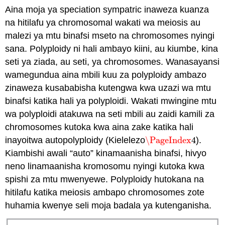
Aina moja ya speciation sympatric inaweza kuanza
na hitilafu ya chromosomal wakati wa meiosis au
malezi ya mtu binafsi mseto na chromosomes nyingi
sana. Polyploidy ni hali ambayo kiini, au kiumbe, kina
seti ya ziada, au seti, ya chromosomes. Wanasayansi
wamegundua aina mbili kuu za polyploidy ambazo
zinaweza kusababisha kutengwa kwa uzazi wa mtu
binafsi katika hali ya polyploidi. Wakati mwingine mtu
wa polyploidi atakuwa na seti mbili au zaidi kamili za
chromosomes kutoka kwa aina zake katika hali
inayoitwa autopolyploidy (Kielelezo
\PageIndex
4
).
\PageIndex
4
Kiambishi awali “auto” kinamaanisha binafsi, hivyo
neno linamaanisha kromosomu nyingi kutoka kwa
spishi za mtu mwenyewe. Polyploidy hutokana na
hitilafu katika meiosis ambapo chromosomes zote
huhamia kwenye seli moja badala ya kutenganisha.