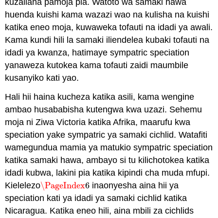
kuzaliana pamoja pia. Watoto wa samaki hawa
huenda kuishi kama wazazi wao na kulisha na kuishi
katika eneo moja, kuwaweka tofauti na idadi ya awali.
Kama kundi hili la samaki iliendelea kubaki tofauti na
idadi ya kwanza, hatimaye sympatric speciation
yanaweza kutokea kama tofauti zaidi maumbile
kusanyiko kati yao.
Hali hii haina kucheza katika asili, kama wengine
ambao husababisha kutengwa kwa uzazi. Sehemu
moja ni Ziwa Victoria katika Afrika, maarufu kwa
speciation yake sympatric ya samaki cichlid. Watafiti
wamegundua mamia ya matukio sympatric speciation
katika samaki hawa, ambayo si tu kilichotokea katika
idadi kubwa, lakini pia katika kipindi cha muda mfupi.
Kielelezo
\PageIndex
6
inaonyesha aina hii ya
\PageIndex
6
speciation kati ya idadi ya samaki cichlid katika
Nicaragua. Katika eneo hili, aina mbili za cichlids