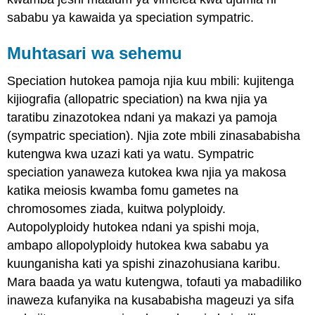
sababu ya kawaida ya speciation sympatric.
Muhtasari wa sehemu
Speciation hutokea pamoja njia kuu mbili: kujitenga
kijiografia (allopatric speciation) na kwa njia ya
taratibu zinazotokea ndani ya makazi ya pamoja
(sympatric speciation). Njia zote mbili zinasababisha
kutengwa kwa uzazi kati ya watu. Sympatric
speciation yanaweza kutokea kwa njia ya makosa
katika meiosis kwamba fomu gametes na
chromosomes ziada, kuitwa polyploidy.
Autopolyploidy hutokea ndani ya spishi moja,
ambapo allopolyploidy hutokea kwa sababu ya
kuunganisha kati ya spishi zinazohusiana karibu.
Mara baada ya watu kutengwa, tofauti ya mabadiliko
inaweza kufanyika na kusababisha mageuzi ya sifa