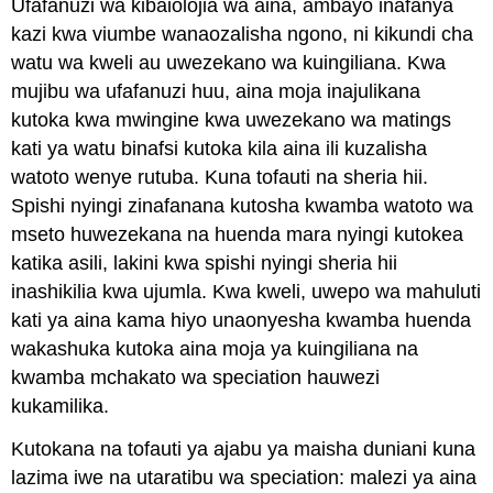
Ufafanuzi wa kibaiolojia wa aina, ambayo inafanya
kazi kwa viumbe wanaozalisha ngono, ni kikundi cha
watu wa kweli au uwezekano wa kuingiliana. Kwa
mujibu wa ufafanuzi huu, aina moja inajulikana
kutoka kwa mwingine kwa uwezekano wa matings
kati ya watu binafsi kutoka kila aina ili kuzalisha
watoto wenye rutuba. Kuna tofauti na sheria hii.
Spishi nyingi zinafanana kutosha kwamba watoto wa
mseto huwezekana na huenda mara nyingi kutokea
katika asili, lakini kwa spishi nyingi sheria hii
inashikilia kwa ujumla. Kwa kweli, uwepo wa mahuluti
kati ya aina kama hiyo unaonyesha kwamba huenda
wakashuka kutoka aina moja ya kuingiliana na
kwamba mchakato wa speciation hauwezi
kukamilika.
Kutokana na tofauti ya ajabu ya maisha duniani kuna
lazima iwe na utaratibu wa speciation: malezi ya aina