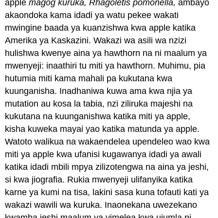
apple
magog kuruka, Rhagoletis pomonella,
ambayo
akaondoka kama idadi ya watu pekee wakati
mwingine baada ya kuanzishwa kwa apple katika
Amerika ya Kaskazini. Wakazi wa asili wa nzizi
hulishwa kwenye aina ya hawthorn na ni maalum ya
mwenyeji: inaathiri tu miti ya hawthorn. Muhimu, pia
hutumia miti kama mahali pa kukutana kwa
kuunganisha. Inadhaniwa kuwa ama kwa njia ya
mutation au kosa la tabia, nzi ziliruka majeshi na
kukutana na kuunganishwa katika miti ya apple,
kisha kuweka mayai yao katika matunda ya apple.
Watoto walikua na wakaendelea upendeleo wao kwa
miti ya apple kwa ufanisi kugawanya idadi ya awali
katika idadi mbili mpya zilizotengwa na aina ya jeshi,
si kwa jiografia. Rukia mwenyeji ulifanyika katika
karne ya kumi na tisa, lakini sasa kuna tofauti kati ya
wakazi wawili wa kuruka. Inaonekana uwezekano
kwamba jeshi maalum ya vimelea kwa ujumla ni