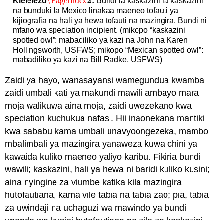
2
\PageIndex
Kielelezo
:
Bundi la kaskazini la kaskazini
\PageIndex
2
na bunduki la Mexico linakaa maeneo tofauti ya
kijiografia na hali ya hewa tofauti na mazingira. Bundi ni
mfano wa speciation incipient. (mikopo “kaskazini
spotted owl”: mabadiliko ya kazi na John na Karen
Hollingsworth, USFWS; mikopo “Mexican spotted owl”:
mabadiliko ya kazi na Bill Radke, USFWS)
Zaidi ya hayo, wanasayansi wamegundua kwamba
zaidi umbali kati ya makundi mawili ambayo mara
moja walikuwa aina moja, zaidi uwezekano kwa
speciation kuchukua nafasi. Hii inaonekana mantiki
kwa sababu kama umbali unavyoongezeka, mambo
mbalimbali ya mazingira yanaweza kuwa chini ya
kawaida kuliko maeneo yaliyo karibu. Fikiria bundi
wawili; kaskazini, hali ya hewa ni baridi kuliko kusini;
aina nyingine za viumbe katika kila mazingira
hutofautiana, kama vile tabia na tabia zao; pia, tabia
za uwindaji na uchaguzi wa mawindo ya bundi