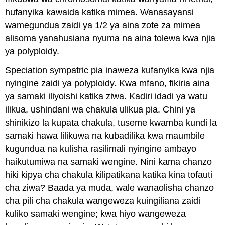
hufanyika kawaida katika mimea. Wanasayansi
wamegundua zaidi ya 1/2 ya aina zote za mimea
alisoma yanahusiana nyuma na aina tolewa kwa njia
ya polyploidy.
Speciation sympatric pia inaweza kufanyika kwa njia
nyingine zaidi ya polyploidy. Kwa mfano, fikiria aina
ya samaki iliyoishi katika ziwa. Kadiri idadi ya watu
ilikua, ushindani wa chakula ulikua pia. Chini ya
shinikizo la kupata chakula, tuseme kwamba kundi la
samaki hawa lilikuwa na kubadilika kwa maumbile
kugundua na kulisha rasilimali nyingine ambayo
haikutumiwa na samaki wengine. Nini kama chanzo
hiki kipya cha chakula kilipatikana katika kina tofauti
cha ziwa? Baada ya muda, wale wanaolisha chanzo
cha pili cha chakula wangeweza kuingiliana zaidi
kuliko samaki wengine; kwa hiyo wangeweza