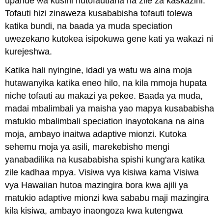
upande wa kusini hutofautiana na zile za kaskazini.
Tofauti hizi zinaweza kusababisha tofauti tolewa
katika bundi, na baada ya muda speciation
uwezekano kutokea isipokuwa gene kati ya wakazi ni
kurejeshwa.
Katika hali nyingine, idadi ya watu wa aina moja
hutawanyika katika eneo hilo, na kila mmoja hupata
niche tofauti au makazi ya pekee. Baada ya muda,
madai mbalimbali ya maisha yao mapya kusababisha
matukio mbalimbali speciation inayotokana na aina
moja, ambayo inaitwa adaptive mionzi. Kutoka
sehemu moja ya asili, marekebisho mengi
yanabadilika na kusababisha spishi kung'ara katika
zile kadhaa mpya. Visiwa vya kisiwa kama Visiwa
vya Hawaiian hutoa mazingira bora kwa ajili ya
matukio adaptive mionzi kwa sababu maji mazingira
kila kisiwa, ambayo inaongoza kwa kutengwa