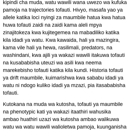
kipindi cha muda, watu wawili wana uwezo wa kufuka
pamoja na trajectories tofauti. Hivyo, masafa yao ya
allele katika loci nyingi za maumbile hatua kwa hatua
huwa tofauti zaidi na zaidi kama aleli mpya
zinajitokeza kwa kujitegemea na mabadiliko katika
kila idadi ya watu. Kwa kawaida, hali ya mazingira,
kama vile hali ya hewa, rasilimali, predators, na
washindani, kwa ajili ya wakazi wawili itakuwa tofauti
na kusababisha uteuzi wa asili kwa neema
marekebisho tofauti katika kila kundi. Historia tofauti
ya drift maumbile, kuimarishwa kwa sababu idadi ya
watu ni ndogo kuliko idadi ya mzazi, pia itasababisha
tofauti.
Kutokana na muda wa kutosha, tofauti ya maumbile
na phenotypic kati ya wakazi itaathiri wahusika
ambao huathiri uzazi wa kutosha ambao walikuwa
watu wa watu wawili walioletwa pamoja, kuunganisha