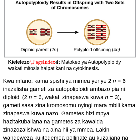
4
\PageIndex
Kielelezo
:
Matokeo ya Autopolyploidy
\PageIndex
4
wakati mitosis haipatikani na cytokinesis.
Kwa mfano, kama spishi ya mimea yenye 2
n
= 6
inazalisha gameti za autopoliploidi ambazo pia ni
diploidi (2
n
= 6, wakati zinapaswa kuwa
n
= 3),
gameti sasa zina kromosomu nyingi mara mbili kama
zinapaswa kuwa nazo. Gametes hizi mpya
hazitakubaliana na gametes za kawaida
zinazozalishwa na aina hii ya mmea. Lakini
wangeweza kujitegemea pollinate au kuzaliana na