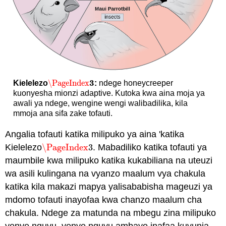
3
\PageIndex
Kielelezo
:
ndege honeycreeper
\PageIndex
3
kuonyesha mionzi adaptive. Kutoka kwa aina moja ya
awali ya ndege, wengine wengi walibadilika, kila
mmoja ana sifa zake tofauti.
Angalia tofauti katika milipuko ya aina 'katika
Kielelezo
\PageIndex
3
. Mabadiliko katika tofauti ya
\PageIndex
3
maumbile kwa milipuko katika kukabiliana na uteuzi
wa asili kulingana na vyanzo maalum vya chakula
katika kila makazi mapya yalisababisha mageuzi ya
mdomo tofauti inayofaa kwa chanzo maalum cha
chakula. Ndege za matunda na mbegu zina milipuko
yenye nguvu, yenye nguvu ambayo inafaa kuvunja