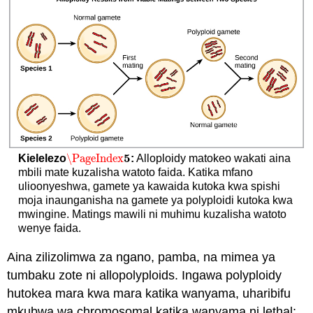
5
\PageIndex
Kielelezo
:
Alloploidy matokeo wakati aina
\PageIndex
5
mbili mate kuzalisha watoto faida. Katika mfano
ulioonyeshwa, gamete ya kawaida kutoka kwa spishi
moja inaunganisha na gamete ya polyploidi kutoka kwa
mwingine. Matings mawili ni muhimu kuzalisha watoto
wenye faida.
Aina zilizolimwa za ngano, pamba, na mimea ya
tumbaku zote ni allopolyploids. Ingawa polyploidy
hutokea mara kwa mara katika wanyama, uharibifu
mkubwa wa chromosomal katika wanyama ni lethal;