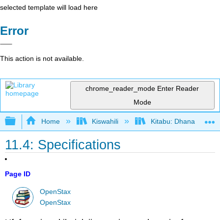
selected template will load here
Error
This action is not available.
chrome_reader_mode
Enter Reader
Mode
Expand/collapse global hierarchy
Home
Kiswahili
Kitabu: Dhana katika 
11.4: Specifications
Page ID
OpenStax
OpenStax