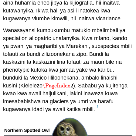
aina huhamia eneo jipya la kijiografia, hii inaitwa
kutawanyika. Ikiwa hali ya asili inatokea kwa
kugawanya viumbe kimwili, hii inaitwa vicariance.
Wanasayansi kumbukumbu matukio mbalimbali ya
speciation allopatric unafanyika. Kwa mfano, kando
ya pwani ya magharibi ya Marekani, subspecies mbili
tofauti za bundi zilizoonekana zipo. Bundi la
kaskazini la kaskazini lina tofauti za maumbile na
phenotypic kutoka kwa jamaa yake wa karibu,
bunduki la Mexico lililoonekana, ambalo linaishi
kusini (Kielelezo
\PageIndex
2
). Sababu ya kujitenga
\PageIndex
2
kwao kwa awali haijulikani, lakini inaweza kuwa
imesababishwa na glaciers ya umri wa barafu
1
kugawanya idadi ya awali katika mbili.