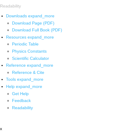
Readability
Downloads
expand_more
Download Page (PDF)
Download Full Book (PDF)
Resources
expand_more
Periodic Table
Physics Constants
Scientific Calculator
Reference
expand_more
Reference & Cite
Tools
expand_more
Help
expand_more
Get Help
Feedback
Readability
x