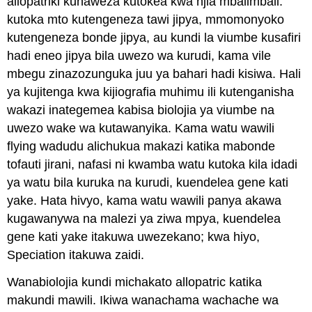
allopatriki kunaweza kutokea kwa njia mbalimbali:
kutoka mto kutengeneza tawi jipya, mmomonyoko
kutengeneza bonde jipya, au kundi la viumbe kusafiri
hadi eneo jipya bila uwezo wa kurudi, kama vile
mbegu zinazozunguka juu ya bahari hadi kisiwa. Hali
ya kujitenga kwa kijiografia muhimu ili kutenganisha
wakazi inategemea kabisa biolojia ya viumbe na
uwezo wake wa kutawanyika. Kama watu wawili
flying wadudu alichukua makazi katika mabonde
tofauti jirani, nafasi ni kwamba watu kutoka kila idadi
ya watu bila kuruka na kurudi, kuendelea gene kati
yake. Hata hivyo, kama watu wawili panya akawa
kugawanywa na malezi ya ziwa mpya, kuendelea
gene kati yake itakuwa uwezekano; kwa hiyo,
Speciation itakuwa zaidi.
Wanabiolojia kundi michakato allopatric katika
makundi mawili. Ikiwa wanachama wachache wa