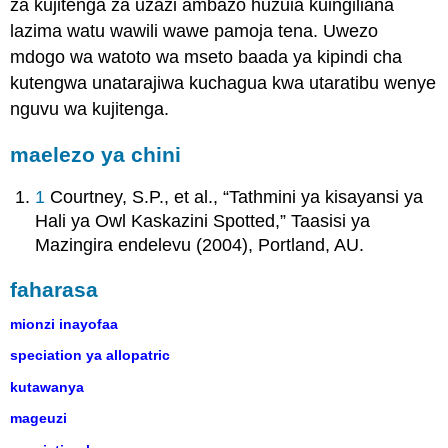
za kujitenga za uzazi ambazo huzuia kuingiliana
lazima watu wawili wawe pamoja tena. Uwezo
mdogo wa watoto wa mseto baada ya kipindi cha
kutengwa unatarajiwa kuchagua kwa utaratibu wenye
nguvu wa kujitenga.
maelezo ya chini
1
Courtney, S.P., et al., “Tathmini ya kisayansi ya
Hali ya Owl Kaskazini Spotted,” Taasisi ya
Mazingira endelevu (2004), Portland, AU.
faharasa
mionzi inayofaa
speciation ya allopatric
kutawanya
mageuzi