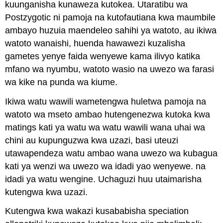
kuunganisha kunaweza kutokea. Utaratibu wa
Postzygotic ni pamoja na kutofautiana kwa maumbile
ambayo huzuia maendeleo sahihi ya watoto, au ikiwa
watoto wanaishi, huenda hawawezi kuzalisha
gametes yenye faida wenyewe kama ilivyo katika
mfano wa nyumbu, watoto wasio na uwezo wa farasi
wa kike na punda wa kiume.
Ikiwa watu wawili wametengwa huletwa pamoja na
watoto wa mseto ambao hutengenezwa kutoka kwa
matings kati ya watu wa watu wawili wana uhai wa
chini au kupunguzwa kwa uzazi, basi uteuzi
utawapendeza watu ambao wana uwezo wa kubagua
kati ya wenzi wa uwezo wa idadi yao wenyewe. na
idadi ya watu wengine. Uchaguzi huu utaimarisha
kutengwa kwa uzazi.
Kutengwa kwa wakazi kusababisha speciation