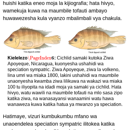
huishi katika eneo moja la kijiografia; hata hivyo,
wamekuja kuwa na maumbile tofauti ambayo
huwawezesha kula vyanzo mbalimbali vya chakula.
6
\PageIndex
Kielelezo
:
Cichlid samaki kutoka Ziwa
\PageIndex
6
Apoyeque, Nicaragua, kuonyesha ushahidi wa
speciation sympatric. Ziwa Apoyeque, ziwa la volkeno,
lina umri wa miaka 1800, lakini ushahidi wa maumbile
unaonyesha kwamba ziwa lilikuwa na wakazi wa miaka
100 tu iliyopita na idadi moja ya samaki ya cichlid. Hata
hivyo, watu wawili na maumbile tofauti na mlo sasa zipo
katika ziwa, na wanasayansi wanaamini watu hawa
wanaweza kuwa katika hatua ya mwanzo ya speciation.
Hatimaye, vizuri kumbukumbu mfano wa
unaoendelea speciation sympatric ilitokea katika