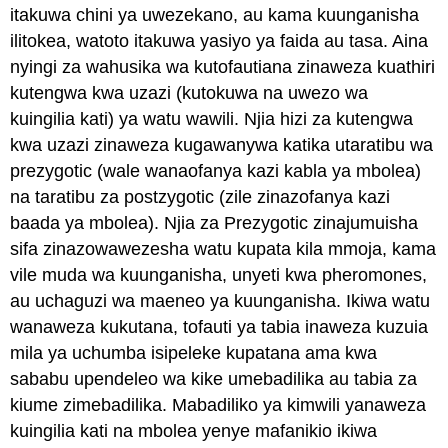
itakuwa chini ya uwezekano, au kama kuunganisha
ilitokea, watoto itakuwa yasiyo ya faida au tasa. Aina
nyingi za wahusika wa kutofautiana zinaweza kuathiri
kutengwa kwa uzazi (kutokuwa na uwezo wa
kuingilia kati) ya watu wawili. Njia hizi za kutengwa
kwa uzazi zinaweza kugawanywa katika utaratibu wa
prezygotic (wale wanaofanya kazi kabla ya mbolea)
na taratibu za postzygotic (zile zinazofanya kazi
baada ya mbolea). Njia za Prezygotic zinajumuisha
sifa zinazowawezesha watu kupata kila mmoja, kama
vile muda wa kuunganisha, unyeti kwa pheromones,
au uchaguzi wa maeneo ya kuunganisha. Ikiwa watu
wanaweza kukutana, tofauti ya tabia inaweza kuzuia
mila ya uchumba isipeleke kupatana ama kwa
sababu upendeleo wa kike umebadilika au tabia za
kiume zimebadilika. Mabadiliko ya kimwili yanaweza
kuingilia kati na mbolea yenye mafanikio ikiwa