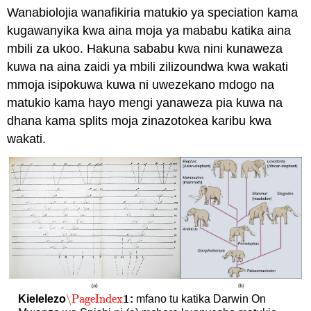
Wanabiolojia wanafikiria matukio ya speciation kama
kugawanyika kwa aina moja ya mababu katika aina
mbili za ukoo. Hakuna sababu kwa nini kunaweza
kuwa na aina zaidi ya mbili zilizoundwa kwa wakati
mmoja isipokuwa kuwa ni uwezekano mdogo na
matukio kama hayo mengi yanaweza pia kuwa na
dhana kama splits moja zinazotokea karibu kwa
wakati.
1
\PageIndex
Kielelezo
:
mfano tu katika Darwin On
\PageIndex
1