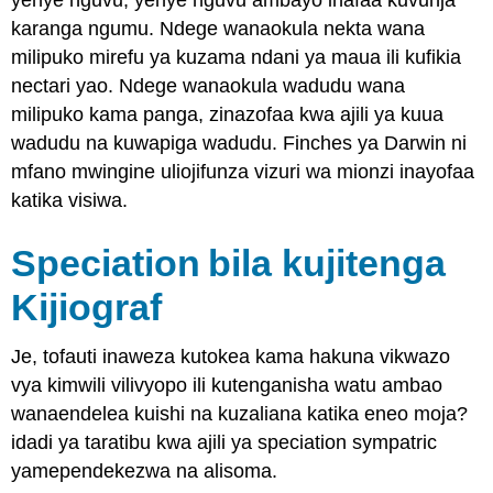
karanga ngumu. Ndege wanaokula nekta wana
milipuko mirefu ya kuzama ndani ya maua ili kufikia
nectari yao. Ndege wanaokula wadudu wana
milipuko kama panga, zinazofaa kwa ajili ya kuua
wadudu na kuwapiga wadudu. Finches ya Darwin ni
mfano mwingine uliojifunza vizuri wa mionzi inayofaa
katika visiwa.
Speciation
bila kujitenga
Kijiograf
Je, tofauti inaweza kutokea kama hakuna vikwazo
vya kimwili vilivyopo ili kutenganisha watu ambao
wanaendelea kuishi na kuzaliana katika eneo moja?
idadi ya taratibu kwa ajili ya speciation sympatric
yamependekezwa na alisoma.