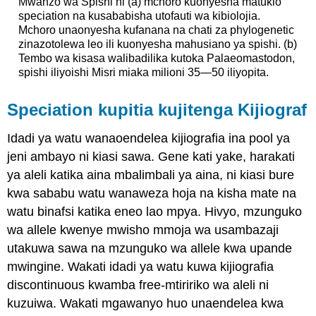
Mwanzo wa Spishi ni (a) mchoro kuonyesha matukio
speciation na kusababisha utofauti wa kibiolojia.
Mchoro unaonyesha kufanana na chati za phylogenetic
zinazotolewa leo ili kuonyesha mahusiano ya spishi. (b)
Tembo wa kisasa walibadilika kutoka Palaeomastodon,
spishi iliyoishi Misri miaka milioni 35—50 iliyopita.
Speciation kupitia kujitenga Kijiograf
Idadi ya watu wanaoendelea kijiografia ina pool ya
jeni ambayo ni kiasi sawa. Gene kati yake, harakati
ya aleli katika aina mbalimbali ya aina, ni kiasi bure
kwa sababu watu wanaweza hoja na kisha mate na
watu binafsi katika eneo lao mpya. Hivyo, mzunguko
wa allele kwenye mwisho mmoja wa usambazaji
utakuwa sawa na mzunguko wa allele kwa upande
mwingine. Wakati idadi ya watu kuwa kijiografia
discontinuous kwamba free-mtiririko wa aleli ni
kuzuiwa. Wakati mgawanyo huo unaendelea kwa