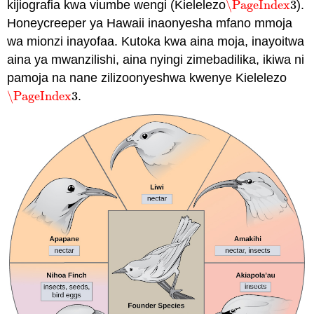
kijiografia kwa viumbe wengi (Kielelezo
\PageIndex
3
).
\PageIndex
3
Honeycreeper ya Hawaii inaonyesha mfano mmoja
wa mionzi inayofaa. Kutoka kwa aina moja, inayoitwa
aina ya mwanzilishi, aina nyingi zimebadilika, ikiwa ni
pamoja na nane zilizoonyeshwa kwenye Kielelezo
\PageIndex
3
.
\PageIndex
3