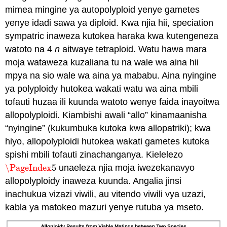
mimea mingine ya autopolyploid yenye gametes
yenye idadi sawa ya diploid. Kwa njia hii, speciation
sympatric inaweza kutokea haraka kwa kutengeneza
watoto na 4
n
aitwaye tetraploid. Watu hawa mara
moja wataweza kuzaliana tu na wale wa aina hii
mpya na sio wale wa aina ya mababu. Aina nyingine
ya polyploidy hutokea wakati watu wa aina mbili
tofauti huzaa ili kuunda watoto wenye faida inayoitwa
allopolyploidi. Kiambishi awali “allo” kinamaanisha
“nyingine” (kukumbuka kutoka kwa allopatriki); kwa
hiyo, allopolyploidi hutokea wakati gametes kutoka
spishi mbili tofauti zinachanganya. Kielelezo
\PageIndex
5
unaeleza njia moja iwezekanavyo
\PageIndex
5
allopolyploidy inaweza kuunda. Angalia jinsi
inachukua vizazi viwili, au vitendo viwili vya uzazi,
kabla ya matokeo mazuri yenye rutuba ya mseto.