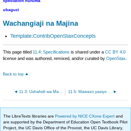
speciation huruma
ubaguzi
Wachangiaji na Majina
Template:ContribOpenStaxConcepts
This page titled
11.4: Specifications
is shared under a
CC BY 4.0
license and was authored, remixed, and/or curated by
OpenStax
.
Back to top
11.3: Ushahidi wa Mageuzi
11.5: Mawazo yasiyo ya kawaida kuhusu Mageuzi
The LibreTexts libraries are
Powered by NICE CXone Expert
and
are supported by the Department of Education Open Textbook Pilot
Project, the UC Davis Office of the Provost, the UC Davis Library,