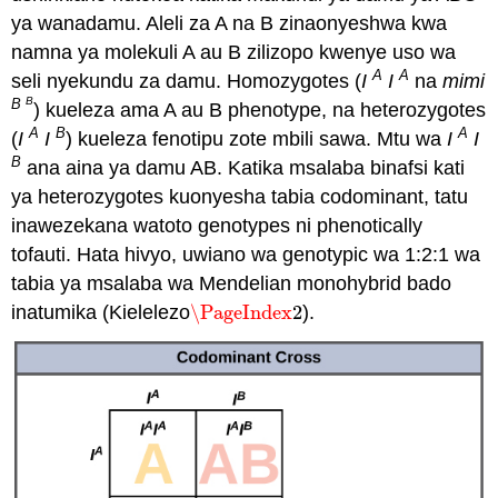
ya wanadamu. Aleli za A na B zinaonyeshwa kwa
namna ya molekuli A au B zilizopo kwenye uso wa
A
A
seli nyekundu za damu. Homozygotes (
I
I
na
mimi
B
B
) kueleza ama A au B phenotype, na heterozygotes
A
B
A
(
I
I
) kueleza fenotipu zote mbili sawa. Mtu wa
I
I
B
ana aina ya damu AB. Katika msalaba binafsi kati
ya heterozygotes kuonyesha tabia codominant, tatu
inawezekana watoto genotypes ni phenotically
tofauti. Hata hivyo, uwiano wa genotypic wa 1:2:1 wa
tabia ya msalaba wa Mendelian monohybrid bado
inatumika (Kielelezo
\PageIndex
2
).
\PageIndex
2