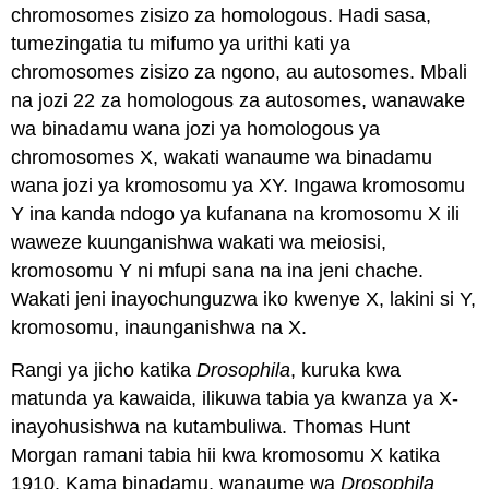
chromosomes zisizo za homologous. Hadi sasa,
tumezingatia tu mifumo ya urithi kati ya
chromosomes zisizo za ngono, au autosomes. Mbali
na jozi 22 za homologous za autosomes, wanawake
wa binadamu wana jozi ya homologous ya
chromosomes X, wakati wanaume wa binadamu
wana jozi ya kromosomu ya XY. Ingawa kromosomu
Y ina kanda ndogo ya kufanana na kromosomu X ili
waweze kuunganishwa wakati wa meiosisi,
kromosomu Y ni mfupi sana na ina jeni chache.
Wakati jeni inayochunguzwa iko kwenye X, lakini si Y,
kromosomu, inaunganishwa na X.
Rangi ya jicho katika
Drosophila
, kuruka kwa
matunda ya kawaida, ilikuwa tabia ya kwanza ya X-
inayohusishwa na kutambuliwa. Thomas Hunt
Morgan ramani tabia hii kwa kromosomu X katika
1910. Kama binadamu, wanaume wa
Drosophila