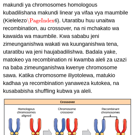
makundi ya chromosomes homologous
kubadilishana makundi linear ya vifaa vya maumbile
(Kielelezo
\PageIndex
6
). Utaratibu huu unaitwa
\PageIndex
6
recombination, au crossover, na ni mchakato wa
kawaida wa maumbile. Kwa sababu jeni
zimeunganishwa wakati wa kuunganishwa tena,
utaratibu wa jeni haujabadilishwa. Badala yake,
matokeo ya recombination ni kwamba aleli za uzazi
na baba zimeunganishwa kwenye chromosome
sawa. Katika chromosome iliyotolewa, matukio
kadhaa ya recombination yanaweza kutokea, na
kusababisha shuffling kubwa ya aleli.