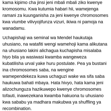
kama kipimo cha jinsi jeni mbali mbali ziko kwenye
kromosomu. Kwa kutumia habari hii, wamejenga
ramani za kuunganisha za jeni kwenye chromosomes
kwa viumbe vilivyojifunza vizuri, ikiwa ni pamoja na
wanadamu.
Uchapishaji wa seminal wa Mendel haukutaja
uhusiano, na watafiti wengi wamehoji kama alikutana
na uhusiano lakini alichagua kuchapisha misalaba
hiyo bila ya wasiwasi kwamba wangeweza
kubatilisha urval yake huru postulate. Pea ya bustani
ina chromosomes saba, na wengine
wamependekeza kuwa uchaguzi wake wa sifa saba
haukuwa bahati mbaya. Hata hivyo, hata kama jeni
alizochunguza hazikuwepo kwenye chromosomes
tofauti, inawezekana kwamba hakuona tu uhusiano
kwa sababu ya madhara makubwa ya shuffling ya
recombination.