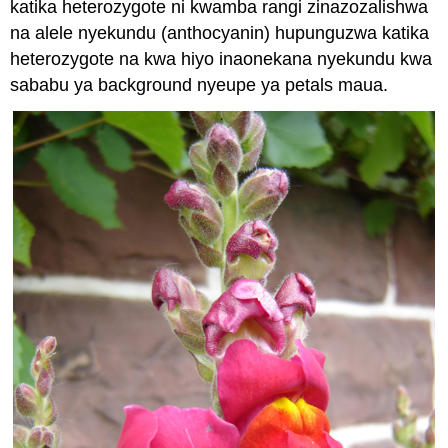
katika heterozygote ni kwamba rangi zinazozalishwa
na alele nyekundu (anthocyanin) hupunguzwa katika
heterozygote na kwa hiyo inaonekana nyekundu kwa
sababu ya background nyeupe ya petals maua.