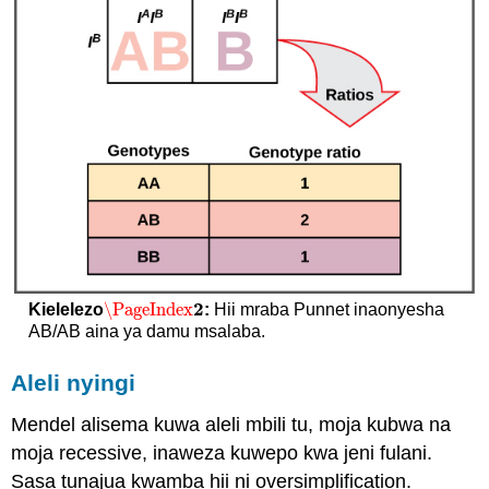
2
\PageIndex
Kielelezo
:
Hii mraba Punnet inaonyesha
\PageIndex
2
AB/AB aina ya damu msalaba.
Aleli nyingi
Mendel alisema kuwa aleli mbili tu, moja kubwa na
moja recessive, inaweza kuwepo kwa jeni fulani.
Sasa tunajua kwamba hii ni oversimplification.