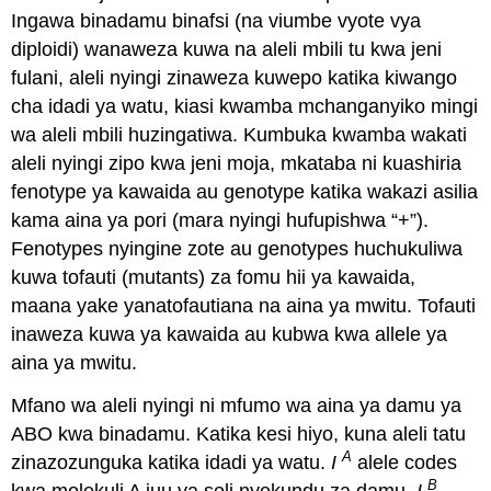
Ingawa binadamu binafsi (na viumbe vyote vya
diploidi) wanaweza kuwa na aleli mbili tu kwa jeni
fulani, aleli nyingi zinaweza kuwepo katika kiwango
cha idadi ya watu, kiasi kwamba mchanganyiko mingi
wa aleli mbili huzingatiwa. Kumbuka kwamba wakati
aleli nyingi zipo kwa jeni moja, mkataba ni kuashiria
fenotype ya kawaida au genotype katika wakazi asilia
kama aina ya pori (mara nyingi hufupishwa “+”).
Fenotypes nyingine zote au genotypes huchukuliwa
kuwa tofauti (mutants) za fomu hii ya kawaida,
maana yake yanatofautiana na aina ya mwitu. Tofauti
inaweza kuwa ya kawaida au kubwa kwa allele ya
aina ya mwitu.
Mfano wa aleli nyingi ni mfumo wa aina ya damu ya
ABO kwa binadamu. Katika kesi hiyo, kuna aleli tatu
A
zinazozunguka katika idadi ya watu.
I
alele codes
B
kwa molekuli A juu ya seli nyekundu za damu,
I