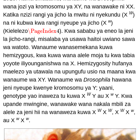
wana jozi ya kromosomu ya XY, na wanawake ni XX.
W
Katika nzizi rangi ya jicho la mwitu ni nyekundu (X
)
w
na ni kubwa kwa rangi nyeupe ya jicho (X
)
(Kielelezo
\PageIndex
4
). Kwa sababu ya eneo la jeni
\PageIndex
4
la jicho-rangi, misalaba ya usawa haitoi uwiano sawa
wa watoto. Wanaume wanasemekana kuwa
hemizygous, kwa kuwa wana alele moja tu kwa tabia
yoyote iliyounganishwa na X. Hemizygosity hufanya
maelezo ya utawala na upungufu usio na maana kwa
wanaume wa XY. Wanaume wa
Drosophila
hawana
jeni nyeupe kwenye kromosomu ya Y; yaani,
W
w
genotype yao inaweza tu kuwa X
Y au X
Y. Kwa
upande mwingine, wanawake wana nakala mbili za
W
W
W
w
alele za jeni hii na wanaweza kuwa X
X
, X
X
,
w
w
au X
X
.