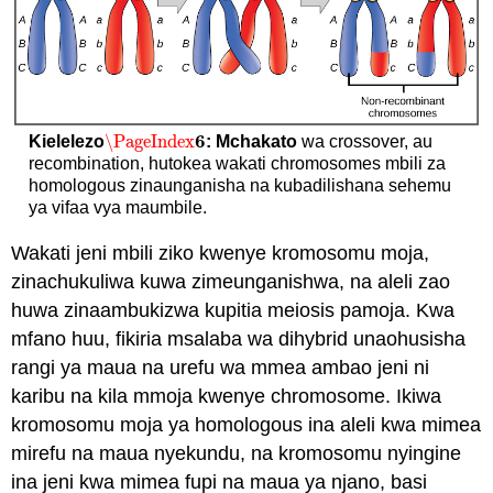
6
\PageIndex
Kielelezo
: Mchakato
wa crossover, au
\PageIndex
6
recombination, hutokea wakati chromosomes mbili za
homologous zinaunganisha na kubadilishana sehemu
ya vifaa vya maumbile.
Wakati jeni mbili ziko kwenye kromosomu moja,
zinachukuliwa kuwa zimeunganishwa, na aleli zao
huwa zinaambukizwa kupitia meiosis pamoja. Kwa
mfano huu, fikiria msalaba wa dihybrid unaohusisha
rangi ya maua na urefu wa mmea ambao jeni ni
karibu na kila mmoja kwenye chromosome. Ikiwa
kromosomu moja ya homologous ina aleli kwa mimea
mirefu na maua nyekundu, na kromosomu nyingine
ina jeni kwa mimea fupi na maua ya njano, basi