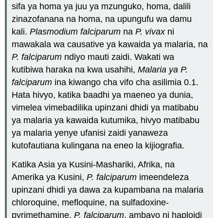
sifa ya homa ya juu ya mzunguko, homa, dalili
zinazofanana na homa, na upungufu wa damu
kali.
Plasmodium falciparum
na
P. vivax
ni
mawakala wa causative ya kawaida ya malaria, na
P. falciparum
ndiyo mauti zaidi. Wakati wa
kutibiwa haraka na kwa usahihi,
Malaria ya P.
falciparum
ina kiwango cha vifo cha asilimia 0.1.
Hata hivyo, katika baadhi ya maeneo ya dunia,
vimelea vimebadilika upinzani dhidi ya matibabu
ya malaria ya kawaida kutumika, hivyo matibabu
ya malaria yenye ufanisi zaidi yanaweza
kutofautiana kulingana na eneo la kijiografia.
Katika Asia ya Kusini-Mashariki, Afrika, na
Amerika ya Kusini,
P. falciparum
imeendeleza
upinzani dhidi ya dawa za kupambana na malaria
chloroquine, mefloquine, na sulfadoxine-
pyrimethamine.
P. falciparum
, ambayo ni haploidi