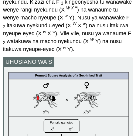
nyekundu. Kizazi cha F
kingeonyesha tu wanawake
1
w
W X
wenye rangi nyekundu (X
) na wanaume tu
w
wenye macho nyeupe (X
Y). Nusu ya wanawake F
W
w
itakuwa nyekundu-eyed (X
X
) na nusu itakuwa
2
w
w
nyeupe-eyed (X
X
). Vile vile, nusu ya wanaume F
W
watakuwa na macho nyekundu (X
Y) na nusu
2
w
itakuwa nyeupe-eyed (X
Y).
UHUSIANO WA S