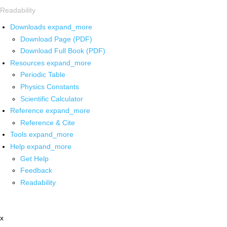
Readability
Downloads
expand_more
Download Page (PDF)
Download Full Book (PDF)
Resources
expand_more
Periodic Table
Physics Constants
Scientific Calculator
Reference
expand_more
Reference & Cite
Tools
expand_more
Help
expand_more
Get Help
Feedback
Readability
x