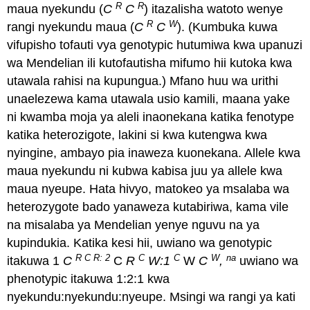
R
R
maua nyekundu (
C
C
) itazalisha watoto wenye
R
W
rangi nyekundu maua (
C
C
). (Kumbuka kuwa
vifupisho tofauti vya genotypic hutumiwa kwa upanuzi
wa Mendelian ili kutofautisha mifumo hii kutoka kwa
utawala rahisi na kupungua.) Mfano huu wa urithi
unaelezewa kama utawala usio kamili, maana yake
ni kwamba moja ya aleli inaonekana katika fenotype
katika heterozigote, lakini si kwa kutengwa kwa
nyingine, ambayo pia inaweza kuonekana. Allele kwa
maua nyekundu ni kubwa kabisa juu ya allele kwa
maua nyeupe. Hata hivyo, matokeo ya msalaba wa
heterozygote bado yanaweza kutabiriwa, kama vile
na misalaba ya Mendelian yenye nguvu na ya
kupindukia. Katika kesi hii, uwiano wa genotypic
R C R
: 2
C
C
W
na
itakuwa 1
C
C
R
W:1
W
C
,
uwiano wa
phenotypic itakuwa 1:2:1 kwa
nyekundu:nyekundu:nyeupe. Msingi wa rangi ya kati