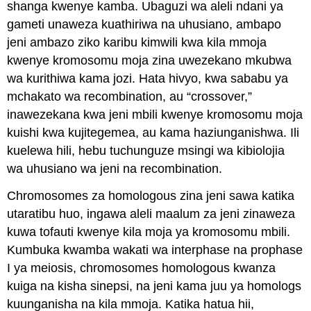
shanga kwenye kamba. Ubaguzi wa aleli ndani ya
gameti unaweza kuathiriwa na uhusiano, ambapo
jeni ambazo ziko karibu kimwili kwa kila mmoja
kwenye kromosomu moja zina uwezekano mkubwa
wa kurithiwa kama jozi. Hata hivyo, kwa sababu ya
mchakato wa recombination, au “crossover,”
inawezekana kwa jeni mbili kwenye kromosomu moja
kuishi kwa kujitegemea, au kama haziunganishwa. Ili
kuelewa hili, hebu tuchunguze msingi wa kibiolojia
wa uhusiano wa jeni na recombination.
Chromosomes za homologous zina jeni sawa katika
utaratibu huo, ingawa aleli maalum za jeni zinaweza
kuwa tofauti kwenye kila moja ya kromosomu mbili.
Kumbuka kwamba wakati wa interphase na prophase
I ya meiosis, chromosomes homologous kwanza
kuiga na kisha sinepsi, na jeni kama juu ya homologs
kuunganisha na kila mmoja. Katika hatua hii,