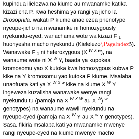
kupindua ilielezwa na kiume au mwanamke katika
kizazi cha P. Kwa heshima ya rangi ya jicho la
Drosophila
, wakati P kiume anaelezea phenotype
nyeupe-jicho na mwanamke ni homozygously
nyekundu-eyed, wanachama wote wa kizazi F
1
huonyesha macho nyekundu (Kielelezo
\PageIndex
5
).
\PageIndex
5
W
X w
Wanawake F
ni heterozygous (X
), na
1
W
wanaume wote ni X
Y, baada ya kupokea
kromosomu yao X kutoka kwa homozygous kubwa P
kike na Y kromosomu yao kutoka P kiume. Msalaba
W
X w
W
unaofuata kati ya X
kike na
kiume X
Y
ingeweza kuzalisha wanawake wenye rangi
W
X W
W
w
nyekundu tu (pamoja na X
au X
)
genotypes) na wanaume wawili nyekundu na
W
w
nyeupe-eyed (pamoja na X
Y au X
Y genotypes).
Sasa, fikiria msalaba kati ya mwanamke mwenye
rangi nyeupe-eyed na kiume mwenye macho