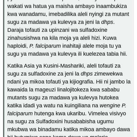
wakati wa hatua ya maisha ambayo inaambukiza
kwa wanadamu, imebadilika aleli nyingi za mutant
sugu za madawa ya kulevya za jeni la
dhps
.
Daraja tofauti za upinzani wa sulfadoxine
zinahusishwa na kila moja ya aleli hizi. Kuwa
haploidi,
P. falciparum
inahitaji alele moja tu ya
sugu ya madawa ya kulevya ili kuelezea tabia hii.
Katika Asia ya Kusini-Mashariki, aleli tofauti za
sugu za sulfadoxine za jeni la
dhps
zimewekwa
ndani ya mikoa tofauti ya kijiografia. Hii ni jambo la
kawaida la mageuzi linalojitokeza kwa sababu
mutants sugu za madawa ya kulevya hutokea
katika idadi ya watu na kuingiliana na
wengine P.
falciparum
hutenga kwa ukaribu. Vimelea visivyo
na sugu za Sulfadoxini husababisha ugumu
mkubwa wa binadamu katika mikoa ambayo dawa