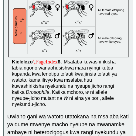
5
\PageIndex
Kielelezo
:
Msalaba kuwashirikisha
\PageIndex
5
tabia ngono wanaohusishwa mara nyingi kutoa
kupanda kwa fenotipu tofauti kwa jinsia tofauti ya
watoto, kama ilivyo kwa msalaba huu
kuwashirikisha nyekundu na nyeupe jicho rangi
katika
Drosophila
. Katika mchoro,
w
ni allele
nyeupe-jicho mutant na
W
ni aina ya pori, allele
nyekundu-jicho.
Uwiano gani wa watoto utatokana na msalaba kati
ya dume mwenye macho nyeupe na mwanamke
ambaye ni heterozigogus kwa rangi nyekundu ya