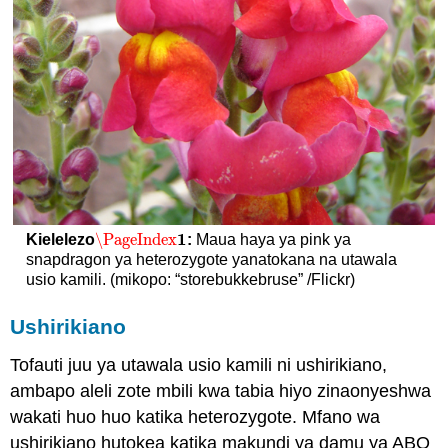
1
\PageIndex
Kielelezo
:
Maua haya ya pink ya
\PageIndex
1
snapdragon ya heterozygote yanatokana na utawala
usio kamili. (mikopo: “storebukkebruse” /Flickr)
Ushirikiano
Tofauti juu ya utawala usio kamili ni ushirikiano,
ambapo aleli zote mbili kwa tabia hiyo zinaonyeshwa
wakati huo huo katika heterozygote. Mfano wa
ushirikiano hutokea katika makundi ya damu ya ABO