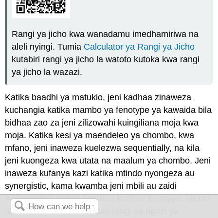
Rangi ya jicho kwa wanadamu imedhamiriwa na
aleli nyingi. Tumia
Calculator ya Rangi ya Jicho
kutabiri rangi ya jicho la watoto kutoka kwa rangi
ya jicho la wazazi.
Katika baadhi ya matukio, jeni kadhaa zinaweza
kuchangia katika mambo ya fenotype ya kawaida bila
bidhaa zao za jeni zilizowahi kuingiliana moja kwa
moja. Katika kesi ya maendeleo ya chombo, kwa
mfano, jeni inaweza kuelezwa sequentially, na kila
jeni kuongeza kwa utata na maalum ya chombo. Jeni
inaweza kufanya kazi katika mtindo nyongeza au
synergistic, kama kwamba jeni mbili au zaidi
walionyesha wakati huo huo kuathiri fenotype. Mfano
dhahiri wa hili hutokea kwa rangi ya ngozi ya