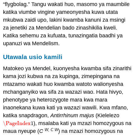
“flygbolag.” Tangu wakati huo, masomo ya maumbile
katika viumbe vingine yameonyesha kuwa utata
mkubwa zaidi upo, lakini kwamba kanuni za msingi
za jenetiki za Mendelian bado zinashikilia kweli.
Katika sehemu za kufuata, tunazingatia baadhi ya
upanuzi wa Mendelism.
Utawala usio kamili
Matokeo ya Mendel, kuonyesha kwamba sifa zinarithi
kama jozi kubwa na za kupinga, zimepingana na
mtazamo wakati huo kwamba watoto walionyesha
mchanganyiko wa sifa za wazazi wao. Hata hivyo,
phenotype ya heterozygote mara kwa mara
inaonekana kuwa kati ya wazazi wawili. Kwa mfano,
katika snapdragon,
Antirrhinum majus
(Kielelezo
\PageIndex
1
), msalaba kati ya mzazi homozygous na
\PageIndex
1
W
, C W
maua nyeupe (
C
) na mzazi homozygous na