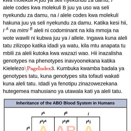
alele codes kwa molekuli B juu ya uso wa seli
nyekundu za damu, na
i
alele codes kwa molekuli
hakuna juu ya seli nyekundu za damu. Katika kesi hii,
A
B
I
na mimi
aleli ni codominant na kila mmoja na
wote wawili ni kubwa juu ya
i
allele. Ingawa kuna aleli
tatu zilizopo katika idadi ya watu, kila mtu anapata tu
mbili za aleli kutoka kwa wazazi wao. Hii inazalisha
genotypes na phenotypes inavyoonekana katika
Kielelezo
\PageIndex
3
. Kumbuka kwamba badala ya
\PageIndex
3
genotypes tatu, kuna genotypes sita tofauti wakati
kuna aleli tatu. Idadi ya fenotipu zinazowezekana
hutegemea mahusiano ya utawala kati ya aleli tatu.