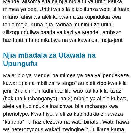
Mendel alisoma sifa na njia moja tu ya urithi katika
mimea ya pea. Urithi wa sifa alizojifunza wote ulifuata
mfano rahisi wa aleli kubwa na za kupindukia kwa
tabia moja. Kuna njia kadhaa muhimu za urithi,
zilizogunduliwa baada ya kazi ya Mendel, ambazo
hazifuati mfano mkubwa na wa kawaida, moja-jeni.
Njia mbadala za Utawala na
Upungufu
Majaribio ya Mendel na mimea ya pea yalipendekeza
kuwa: 1) aina mbili za “vitengo” au aleli zipo kwa kila
jeni; 2) aleli huhifadhi uadilifu wao katika kila kizazi
(hakuna kuchanganya); na 3) mbele ya allele kubwa,
alele ya kupindukia inafichwa, bila mchango kwa
phenotype. Kwa hiyo, aleli za kupindukia zinaweza
“kubeba” na hazielezewa na watu binafsi. Watu hawa
wa heterozygous wakati mwingine hujulikana kama