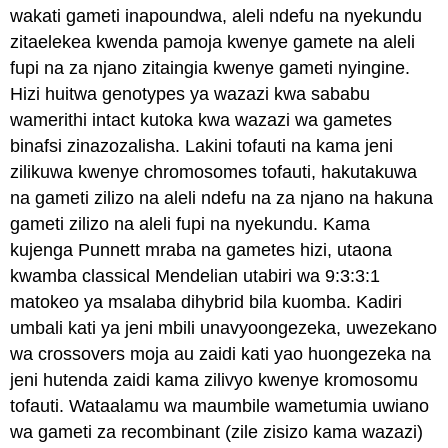
wakati gameti inapoundwa, aleli ndefu na nyekundu
zitaelekea kwenda pamoja kwenye gamete na aleli
fupi na za njano zitaingia kwenye gameti nyingine.
Hizi huitwa genotypes ya wazazi kwa sababu
wamerithi intact kutoka kwa wazazi wa gametes
binafsi zinazozalisha. Lakini tofauti na kama jeni
zilikuwa kwenye chromosomes tofauti, hakutakuwa
na gameti zilizo na aleli ndefu na za njano na hakuna
gameti zilizo na aleli fupi na nyekundu. Kama
kujenga Punnett mraba na gametes hizi, utaona
kwamba classical Mendelian utabiri wa 9:3:3:1
matokeo ya msalaba dihybrid bila kuomba. Kadiri
umbali kati ya jeni mbili unavyoongezeka, uwezekano
wa crossovers moja au zaidi kati yao huongezeka na
jeni hutenda zaidi kama zilivyo kwenye kromosomu
tofauti. Wataalamu wa maumbile wametumia uwiano
wa gameti za recombinant (zile zisizo kama wazazi)