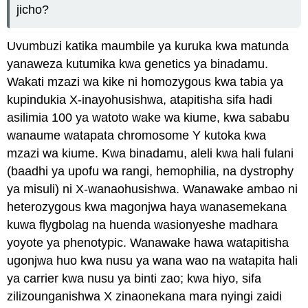
jicho?
Uvumbuzi katika maumbile ya kuruka kwa matunda
yanaweza kutumika kwa genetics ya binadamu.
Wakati mzazi wa kike ni homozygous kwa tabia ya
kupindukia X-inayohusishwa, atapitisha sifa hadi
asilimia 100 ya watoto wake wa kiume, kwa sababu
wanaume watapata chromosome Y kutoka kwa
mzazi wa kiume. Kwa binadamu, aleli kwa hali fulani
(baadhi ya upofu wa rangi, hemophilia, na dystrophy
ya misuli) ni X-wanaohusishwa. Wanawake ambao ni
heterozygous kwa magonjwa haya wanasemekana
kuwa flygbolag na huenda wasionyeshe madhara
yoyote ya phenotypic. Wanawake hawa watapitisha
ugonjwa huo kwa nusu ya wana wao na watapita hali
ya carrier kwa nusu ya binti zao; kwa hiyo, sifa
zilizounganishwa X zinaonekana mara nyingi zaidi