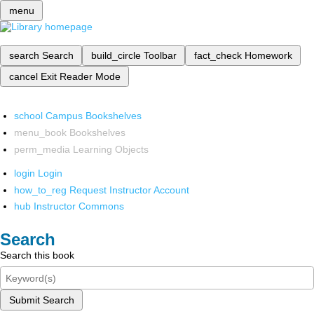
menu
search
Search
build_circle
Toolbar
fact_check
Homework
cancel
Exit Reader Mode
school
Campus Bookshelves
menu_book
Bookshelves
perm_media
Learning Objects
login
Login
how_to_reg
Request Instructor Account
hub
Instructor Commons
Search
Search this book
Submit Search