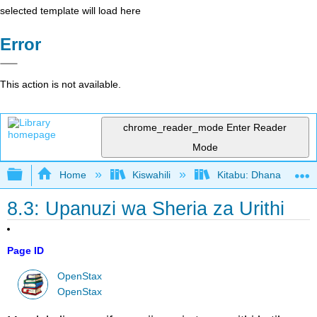
selected template will load here
Error
This action is not available.
chrome_reader_mode
Enter Reader
Mode
Expand/collapse global hierarchy
Home
Kiswahili
Kitabu: Dhana katika 
8.3: Upanuzi wa Sheria za Urithi
Page ID
OpenStax
OpenStax