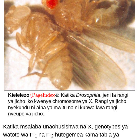
4
\PageIndex
Kielelezo
:
Katika
Drosophila
, jeni la rangi
\PageIndex
4
ya jicho iko kwenye chromosome ya X. Rangi ya jicho
nyekundu ni aina ya mwitu na ni kubwa kwa rangi
nyeupe ya jicho.
Katika msalaba unaohusishwa na X, genotypes ya
watoto wa F
na F
hutegemea kama tabia ya
1
2