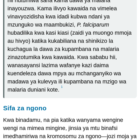
hii hutumiwa sana kama dawa ya malaria
inayouzwa. Kama ilivyo kawaida na vimelea
vinavyozidisha kwa idadi kubwa ndani ya
mzunguko wa maambukizi,
P. falciparum
hubadilika kwa kasi kiasi (zaidi ya muongo mmoja
au hivyo) katika kukabiliana na shinikizo la
kuchagua la dawa za kupambana na malaria
zinazotumika kwa kawaida. Kwa sababu hii,
wanasayansi lazima wafanye kazi daima
kuendeleza dawa mpya au mchanganyiko wa
madawa ya kulevya ili kupambana na mzigo wa
1
malaria duniani kote.
Sifa za ngono
Kwa binadamu, na pia katika wanyama wengine
wengi na mimea mingine, jinsia ya mtu binafsi
imedhamiriwa na kromosomu za ngono—jozi moja ya