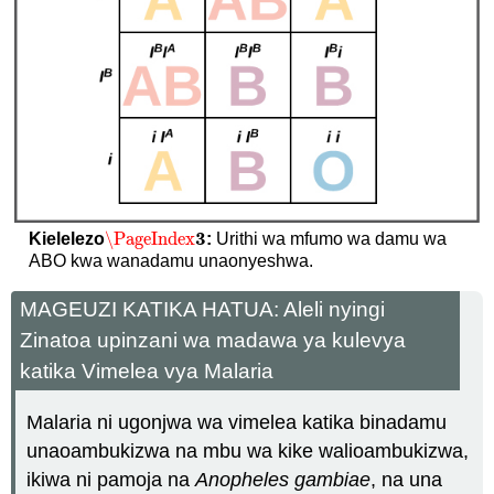
3
\PageIndex
Kielelezo
:
Urithi wa mfumo wa damu wa
\PageIndex
3
ABO kwa wanadamu unaonyeshwa.
MAGEUZI KATIKA HATUA: Aleli nyingi
Zinatoa upinzani wa madawa ya kulevya
katika Vimelea vya Malaria
Malaria ni ugonjwa wa vimelea katika binadamu
unaoambukizwa na mbu wa kike walioambukizwa,
ikiwa ni pamoja na
Anopheles gambiae
, na una