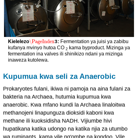
3
\PageIndex
Kielelezo
:
Fermentation ya juisi ya zabibu
\PageIndex
3
kufanya mvinyo hutoa CO
kama byproduct. Mizinga ya
2
fermentation ina valves ili shinikizo ndani ya mizinga
inaweza kutolewa.
Kupumua kwa seli za Anaerobic
Prokaryotes fulani, ikiwa ni pamoja na aina fulani za
bakteria na Archaea, hutumia kupumua kwa
anaerobic. Kwa mfano kundi la Archaea linaloitwa
methanojeni linapunguza dioksidi kaboni kwa
methane ili kuoksidisha NADH. Vijiumbe hivi
hupatikana katika udongo na katika njia za utumbo
wa ruminants, kama vile ng'ombe na kondoo. Vile