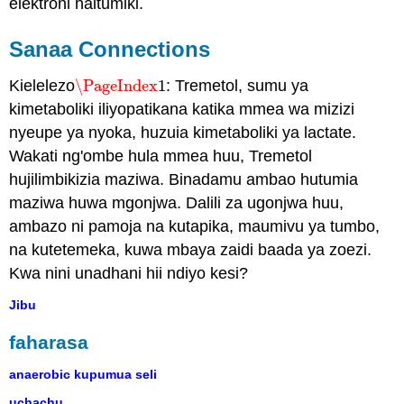
elektroni haitumiki.
Sanaa Connections
Kielelezo
\PageIndex
1
: Tremetol, sumu ya
\PageIndex
1
kimetaboliki iliyopatikana katika mmea wa mizizi
nyeupe ya nyoka, huzuia kimetaboliki ya lactate.
Wakati ng'ombe hula mmea huu, Tremetol
hujilimbikizia maziwa. Binadamu ambao hutumia
maziwa huwa mgonjwa. Dalili za ugonjwa huu,
ambazo ni pamoja na kutapika, maumivu ya tumbo,
na kutetemeka, kuwa mbaya zaidi baada ya zoezi.
Kwa nini unadhani hii ndiyo kesi?
Jibu
faharasa
anaerobic kupumua seli
uchachu