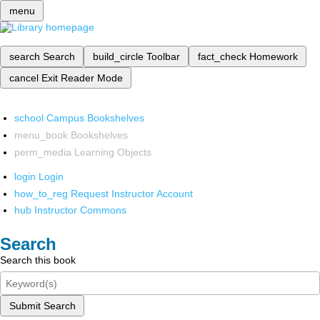
menu
search
Search
build_circle
Toolbar
fact_check
Homework
cancel
Exit Reader Mode
school
Campus Bookshelves
menu_book
Bookshelves
perm_media
Learning Objects
login
Login
how_to_reg
Request Instructor Account
hub
Instructor Commons
Search
Search this book
Submit Search