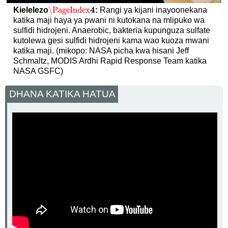
4
\PageIndex
Kielelezo
:
Rangi ya kijani inayoonekana
\PageIndex
4
katika maji haya ya pwani ni kutokana na mlipuko wa
sulfidi hidrojeni. Anaerobic, bakteria kupunguza sulfate
kutolewa gesi sulfidi hidrojeni kama wao kuoza mwani
katika maji. (mikopo: NASA picha kwa hisani Jeff
Schmaltz, MODIS Ardhi Rapid Response Team katika
NASA GSFC)
DHANA KATIKA HATUA