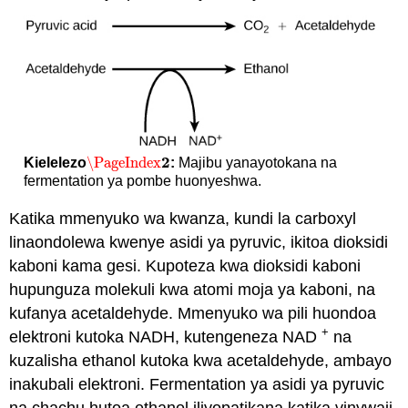
2
\PageIndex
Kielelezo
:
Majibu yanayotokana na
\PageIndex
2
fermentation ya pombe huonyeshwa.
Katika mmenyuko wa kwanza, kundi la carboxyl
linaondolewa kwenye asidi ya pyruvic, ikitoa dioksidi
kaboni kama gesi. Kupoteza kwa dioksidi kaboni
hupunguza molekuli kwa atomi moja ya kaboni, na
kufanya acetaldehyde. Mmenyuko wa pili huondoa
+
elektroni kutoka NADH, kutengeneza NAD
na
kuzalisha ethanol kutoka kwa acetaldehyde, ambayo
inakubali elektroni. Fermentation ya asidi ya pyruvic
na chachu hutoa ethanol iliyopatikana katika vinywaji