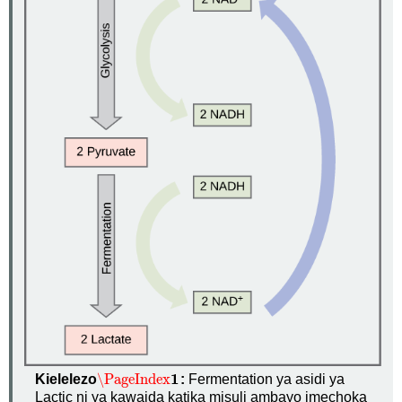
1
\PageIndex
Kielelezo
:
Fermentation ya asidi ya
\PageIndex
1
Lactic ni ya kawaida katika misuli ambayo imechoka