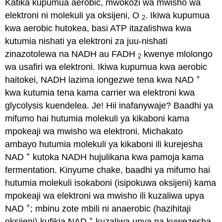
Katika kupumua aerobic, mwokozi wa mwisho wa
elektroni ni molekuli ya oksijeni, O
. Ikiwa kupumua
2
kwa aerobic hutokea, basi ATP itazalishwa kwa
kutumia nishati ya elektroni za juu-nishati
zinazotolewa na NADH au FADH
kwenye mlolongo
2
wa usafiri wa elektroni. Ikiwa kupumua kwa aerobic
+
haitokei, NADH lazima iongezwe tena kwa NAD
kwa kutumia tena kama carrier wa elektroni kwa
glycolysis kuendelea. Je! Hii inafanywaje? Baadhi ya
mifumo hai hutumia molekuli ya kikaboni kama
mpokeaji wa mwisho wa elektroni. Michakato
ambayo hutumia molekuli ya kikaboni ili kurejesha
+
NAD
kutoka NADH hujulikana kwa pamoja kama
fermentation. Kinyume chake, baadhi ya mifumo hai
hutumia molekuli isokaboni (isipokuwa oksijeni) kama
mpokeaji wa elektroni wa mwisho ili kuzaliwa upya
+
NAD
; mbinu zote mbili ni anaerobic (hazihitaji
+
oksijeni) kufikia NAD
kuzaliwa upya na kuwezesha