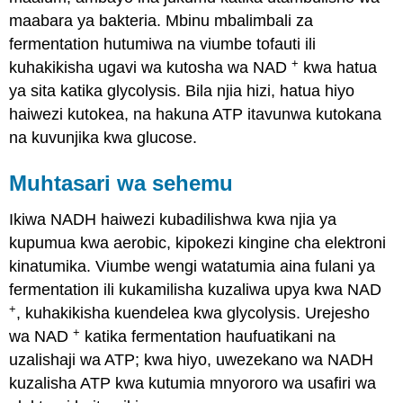
maabara ya bakteria. Mbinu mbalimbali za
fermentation hutumiwa na viumbe tofauti ili
+
kuhakikisha ugavi wa kutosha wa NAD
kwa hatua
ya sita katika glycolysis. Bila njia hizi, hatua hiyo
haiwezi kutokea, na hakuna ATP itavunwa kutokana
na kuvunjika kwa glucose.
Muhtasari wa sehemu
Ikiwa NADH haiwezi kubadilishwa kwa njia ya
kupumua kwa aerobic, kipokezi kingine cha elektroni
kinatumika. Viumbe wengi watatumia aina fulani ya
fermentation ili kukamilisha kuzaliwa upya kwa NAD
+
, kuhakikisha kuendelea kwa glycolysis. Urejesho
+
wa NAD
katika fermentation haufuatikani na
uzalishaji wa ATP; kwa hiyo, uwezekano wa NADH
kuzalisha ATP kwa kutumia mnyororo wa usafiri wa