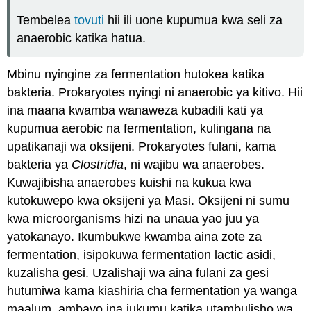
Tembelea
tovuti
hii ili uone kupumua kwa seli za
anaerobic katika hatua.
Mbinu nyingine za fermentation hutokea katika
bakteria. Prokaryotes nyingi ni anaerobic ya kitivo. Hii
ina maana kwamba wanaweza kubadili kati ya
kupumua aerobic na fermentation, kulingana na
upatikanaji wa oksijeni. Prokaryotes fulani, kama
bakteria ya
Clostridia
, ni wajibu wa anaerobes.
Kuwajibisha anaerobes kuishi na kukua kwa
kutokuwepo kwa oksijeni ya Masi. Oksijeni ni sumu
kwa microorganisms hizi na unaua yao juu ya
yatokanayo. Ikumbukwe kwamba aina zote za
fermentation, isipokuwa fermentation lactic asidi,
kuzalisha gesi. Uzalishaji wa aina fulani za gesi
hutumiwa kama kiashiria cha fermentation ya wanga
maalum, ambayo ina jukumu katika utambulisho wa