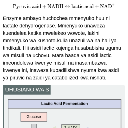
+
Pyruvic
acid
+
NADH
↔
lactic
acid
+
NAD
Pyruvic
acid
+
NADH
↔
lactic
acid
+
NAD
+
Enzyme ambayo huchochea mmenyuko huu ni
lactate dehydrogenase. Mmenyuko unaweza
kuendelea katika mwelekeo wowote, lakini
mmenyuko wa kushoto-kulia unazuiliwa na hali ya
tindikali. Hii asidi lactic kujenga husababisha ugumu
wa misuli na uchovu. Mara baada ya asidi lactic
imeondolewa kwenye misuli na inasambazwa
kwenye ini, inaweza kubadilishwa nyuma kwa asidi
ya piruvic na zaidi ya catabolized kwa nishati.
UHUSIANO WA S