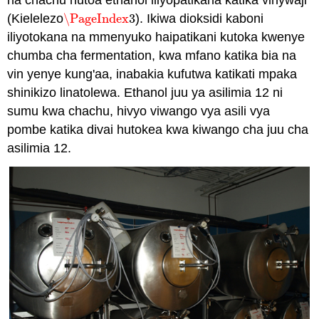
(Kielelezo
\PageIndex
3
). Ikiwa dioksidi kaboni
\PageIndex
3
iliyotokana na mmenyuko haipatikani kutoka kwenye
chumba cha fermentation, kwa mfano katika bia na
vin yenye kung'aa, inabakia kufutwa katikati mpaka
shinikizo linatolewa. Ethanol juu ya asilimia 12 ni
sumu kwa chachu, hivyo viwango vya asili vya
pombe katika divai hutokea kwa kiwango cha juu cha
asilimia 12.