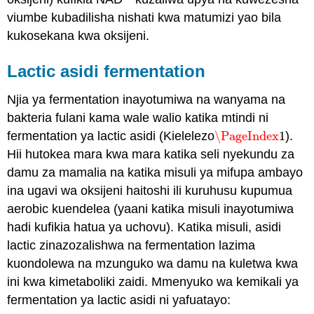
viumbe kubadilisha nishati kwa matumizi yao bila
kukosekana kwa oksijeni.
Lactic asidi fermentation
Njia ya fermentation inayotumiwa na wanyama na
bakteria fulani kama wale walio katika mtindi ni
fermentation ya lactic asidi (Kielelezo
\PageIndex
1
).
\PageIndex
1
Hii hutokea mara kwa mara katika seli nyekundu za
damu za mamalia na katika misuli ya mifupa ambayo
ina ugavi wa oksijeni haitoshi ili kuruhusu kupumua
aerobic kuendelea (yaani katika misuli inayotumiwa
hadi kufikia hatua ya uchovu). Katika misuli, asidi
lactic zinazozalishwa na fermentation lazima
kuondolewa na mzunguko wa damu na kuletwa kwa
ini kwa kimetaboliki zaidi. Mmenyuko wa kemikali ya
fermentation ya lactic asidi ni yafuatayo: