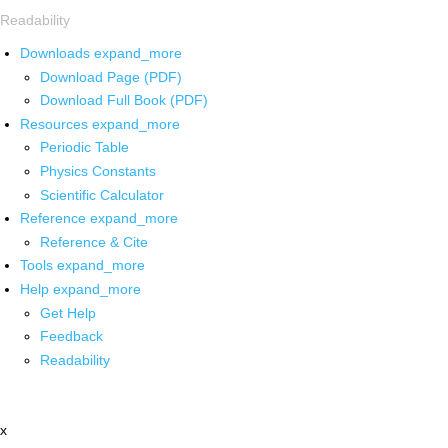
Readability
Downloads
expand_more
Download Page (PDF)
Download Full Book (PDF)
Resources
expand_more
Periodic Table
Physics Constants
Scientific Calculator
Reference
expand_more
Reference & Cite
Tools
expand_more
Help
expand_more
Get Help
Feedback
Readability
x