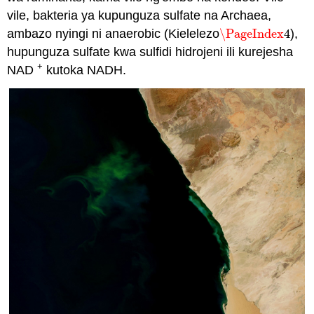
vile, bakteria ya kupunguza sulfate na Archaea,
ambazo nyingi ni anaerobic (Kielelezo
\PageIndex
4
),
\PageIndex
4
hupunguza sulfate kwa sulfidi hidrojeni ili kurejesha
+
NAD
kutoka NADH.