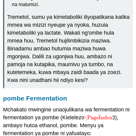
na matumizi.
Tremetol, sumu ya kimetaboliki iliyopatikana katika
mmea wa mizizi nyeupe ya nyoka, huzuia
kimetaboliki ya lactate. Wakati ng'ombe hula
mmea huu, Tremetol hujilimbikizia maziwa.
Binadamu ambao hutumia maziwa huwa
mgonjwa. Dalili za ugonjwa huu, ambazo ni
pamoja na kutapika, maumivu ya tumbo, na
kutetemeka, kuwa mbaya zaidi baada ya zoezi.
Kwa nini unadhani hii ndiyo kesi?
pombe Fermentation
Mchakato mwingine unaojulikana wa fermentation ni
fermentation ya pombe (Kielelezo
\PageIndex
2
),
\PageIndex
2
ambayo hutoa ethanol, pombe. Menyu ya
fermentation ya pombe ni yafuatayo: