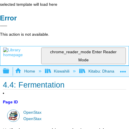
selected template will load here
Error
This action is not available.
chrome_reader_mode
Enter Reader
Mode
Expand/collapse global hierarchy
Home
Kiswahili
Kitabu: Dhana katika 
4.4: Fermentation
Page ID
OpenStax
OpenStax