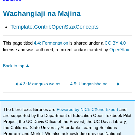
Wachangiaji na Majina
Template:ContribOpenStaxConcepts
This page titled
4.4: Fermentation
is shared under a
CC BY 4.0
license and was authored, remixed, and/or curated by
OpenStax
.
Back to top
4.3: Mzunguko wa asidi ya Citric na Phosphorylation ya oxid
4.5: Uunganisho na Njia Zingine za Metabolic
The LibreTexts libraries are
Powered by NICE CXone Expert
and
are supported by the Department of Education Open Textbook Pilot
Project, the UC Davis Office of the Provost, the UC Davis Library,
the California State University Affordable Learning Solutions
Program, and Merlot. We also acknowledge previous National