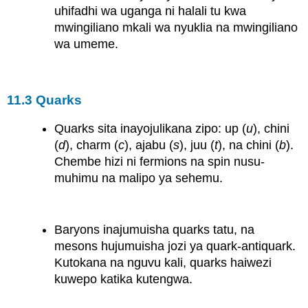
uhifadhi wa uganga ni halali tu kwa
mwingiliano mkali wa nyuklia na mwingiliano
wa umeme.
11.3 Quarks
Quarks sita inayojulikana zipo: up (
u
), chini
(
d
), charm (
c
), ajabu (
s
), juu (
t
), na chini (
b
).
Chembe hizi ni fermions na spin nusu-
muhimu na malipo ya sehemu.
Baryons inajumuisha quarks tatu, na
mesons hujumuisha jozi ya quark-antiquark.
Kutokana na nguvu kali, quarks haiwezi
kuwepo katika kutengwa.