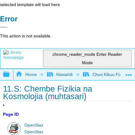
selected template will load here
Error
This action is not available.
chrome_reader_mode
Enter Reader
Mode
Expand/collapse global hierarchy
Home
Kiswahili
Chuo Kikuu Fizikia III
11.S: Chembe Fizikia na
Kosmolojia (muhtasari)
Page ID
OpenStax
OpenStax