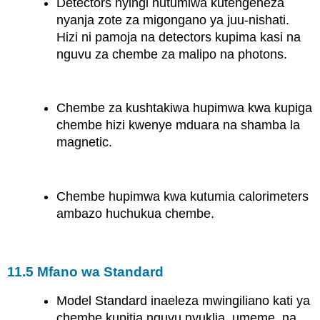
Detectors nyingi hutumiwa kutengeneza
nyanja zote za migongano ya juu-nishati.
Hizi ni pamoja na detectors kupima kasi na
nguvu za chembe za malipo na photons.
Chembe za kushtakiwa hupimwa kwa kupiga
chembe hizi kwenye mduara na shamba la
magnetic.
Chembe hupimwa kwa kutumia calorimeters
ambazo huchukua chembe.
11.5 Mfano wa Standard
Model Standard inaeleza mwingiliano kati ya
chembe kupitia nguvu nyuklia, umeme, na