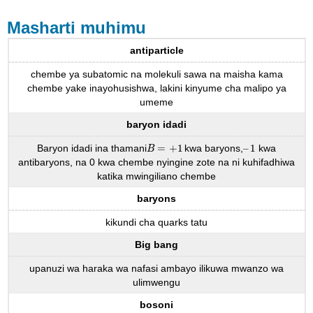
Masharti muhimu
antiparticle
chembe ya subatomic na molekuli sawa na maisha kama
chembe yake inayohusishwa, lakini kinyume cha malipo ya
umeme
baryon idadi
Baryon idadi ina thamani
=
+
1
kwa baryons,
–
1
kwa
B
=
+
1
–
1
B
antibaryons, na 0 kwa chembe nyingine zote na ni kuhifadhiwa
katika mwingiliano chembe
baryons
kikundi cha quarks tatu
Big bang
upanuzi wa haraka wa nafasi ambayo ilikuwa mwanzo wa
ulimwengu
bosoni