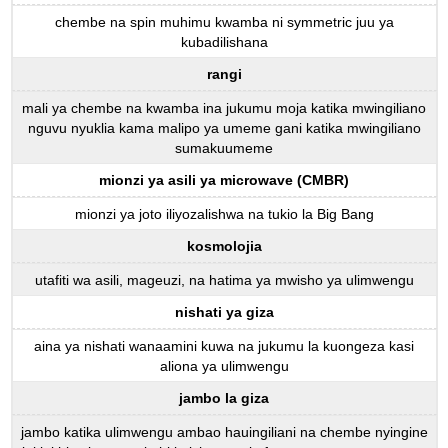
chembe na spin muhimu kwamba ni symmetric juu ya
kubadilishana
rangi
mali ya chembe na kwamba ina jukumu moja katika mwingiliano
nguvu nyuklia kama malipo ya umeme gani katika mwingiliano
sumakuumeme
mionzi ya asili ya microwave (CMBR)
mionzi ya joto iliyozalishwa na tukio la Big Bang
kosmolojia
utafiti wa asili, mageuzi, na hatima ya mwisho ya ulimwengu
nishati ya giza
aina ya nishati wanaamini kuwa na jukumu la kuongeza kasi
aliona ya ulimwengu
jambo la giza
jambo katika ulimwengu ambao hauingiliani na chembe nyingine