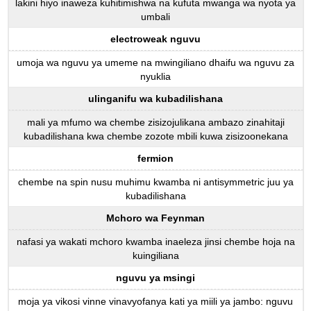
lakini hiyo inaweza kuhitimishwa na kufuta mwanga wa nyota ya
umbali
electroweak nguvu
umoja wa nguvu ya umeme na mwingiliano dhaifu wa nguvu za
nyuklia
ulinganifu wa kubadilishana
mali ya mfumo wa chembe zisizojulikana ambazo zinahitaji
kubadilishana kwa chembe zozote mbili kuwa zisizoonekana
fermion
chembe na spin nusu muhimu kwamba ni antisymmetric juu ya
kubadilishana
Mchoro wa Feynman
nafasi ya wakati mchoro kwamba inaeleza jinsi chembe hoja na
kuingiliana
nguvu ya msingi
moja ya vikosi vinne vinavyofanya kati ya miili ya jambo: nguvu