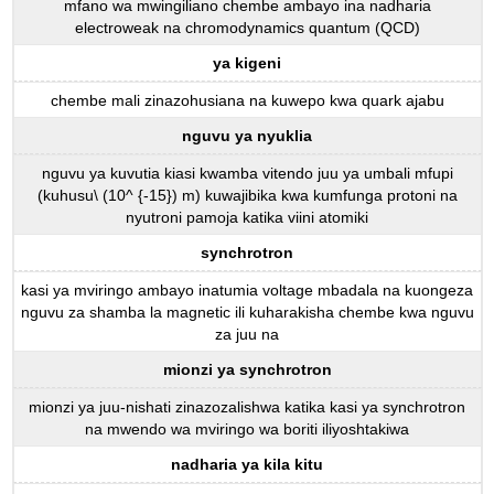
mfano wa mwingiliano chembe ambayo ina nadharia
electroweak na chromodynamics quantum (QCD)
ya kigeni
chembe mali zinazohusiana na kuwepo kwa quark ajabu
nguvu ya nyuklia
nguvu ya kuvutia kiasi kwamba vitendo juu ya umbali mfupi
(kuhusu\ (10^ {-15}) m) kuwajibika kwa kumfunga protoni na
nyutroni pamoja katika viini atomiki
synchrotron
kasi ya mviringo ambayo inatumia voltage mbadala na kuongeza
nguvu za shamba la magnetic ili kuharakisha chembe kwa nguvu
za juu na
mionzi ya synchrotron
mionzi ya juu-nishati zinazozalishwa katika kasi ya synchrotron
na mwendo wa mviringo wa boriti iliyoshtakiwa
nadharia ya kila kitu