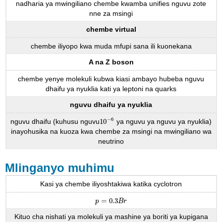
nadharia ya mwingiliano chembe kwamba unifies nguvu zote
nne za msingi
chembe virtual
chembe iliyopo kwa muda mfupi sana ili kuonekana
A na Z boson
chembe yenye molekuli kubwa kiasi ambayo hubeba nguvu
dhaifu ya nyuklia kati ya leptoni na quarks
nguvu dhaifu ya nyuklia
−
6
nguvu dhaifu (kuhusu nguvu
10
ya nguvu ya nguvu ya nyuklia)
10
−
6
inayohusika na kuoza kwa chembe za msingi na mwingiliano wa
neutrino
Mlinganyo muhimu
Kasi ya chembe iliyoshtakiwa katika cyclotron
=
0.3
p
=
0.3
B
r
p
B
r
Kituo cha nishati ya molekuli ya mashine ya boriti ya kupigana