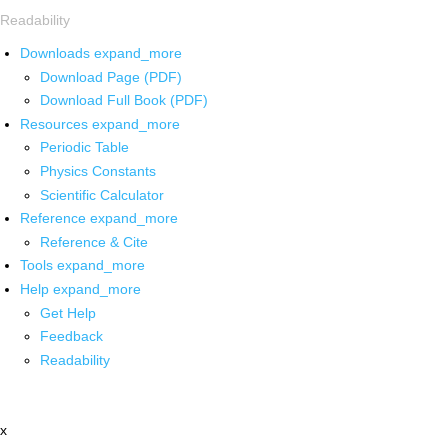
Readability
Downloads
expand_more
Download Page (PDF)
Download Full Book (PDF)
Resources
expand_more
Periodic Table
Physics Constants
Scientific Calculator
Reference
expand_more
Reference & Cite
Tools
expand_more
Help
expand_more
Get Help
Feedback
Readability
x