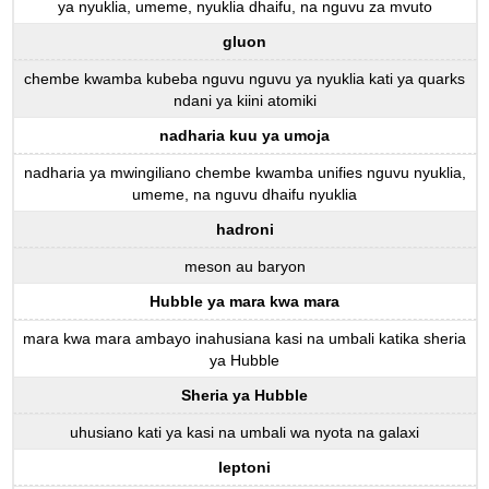
ya nyuklia, umeme, nyuklia dhaifu, na nguvu za mvuto
gluon
chembe kwamba kubeba nguvu nguvu ya nyuklia kati ya quarks
ndani ya kiini atomiki
nadharia kuu ya umoja
nadharia ya mwingiliano chembe kwamba unifies nguvu nyuklia,
umeme, na nguvu dhaifu nyuklia
hadroni
meson au baryon
Hubble ya mara kwa mara
mara kwa mara ambayo inahusiana kasi na umbali katika sheria
ya Hubble
Sheria ya Hubble
uhusiano kati ya kasi na umbali wa nyota na galaxi
leptoni