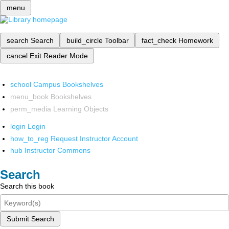
menu
search
Search
build_circle
Toolbar
fact_check
Homework
cancel
Exit Reader Mode
school
Campus Bookshelves
menu_book
Bookshelves
perm_media
Learning Objects
login
Login
how_to_reg
Request Instructor Account
hub
Instructor Commons
Search
Search this book
Submit Search