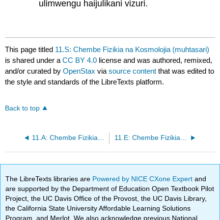
ulimwengu haijulikani vizuri.
This page titled
11.S: Chembe Fizikia na Kosmolojia (muhtasari)
is shared under a
CC BY 4.0
license and was authored, remixed,
and/or curated by
OpenStax
via
source content
that was edited to
the style and standards of the LibreTexts platform.
Back to top
11.A: Chembe Fizikia na Kosmolojia (Majibu)
11.E: Chembe Fizikia na Kosmolojia (Mazoezi)
The LibreTexts libraries are
Powered by NICE CXone Expert
and
are supported by the Department of Education Open Textbook Pilot
Project, the UC Davis Office of the Provost, the UC Davis Library,
the California State University Affordable Learning Solutions
Program, and Merlot. We also acknowledge previous National