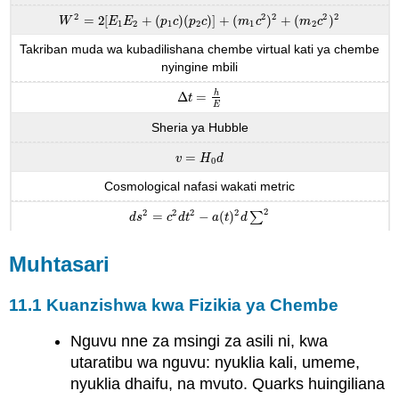
2
2
2
2
2
=
2
[
+
(
)
(
)
]
+
(
)
+
(
)
W
2
=
2
[
E
1
E
2
+
(
p
1
c
)
(
p
2
c
)
]
+
(
m
1
c
2
)
2
+
(
m
2
c
2
)
2
W
E
E
p
c
p
c
m
c
m
c
1
2
1
2
1
2
Takriban muda wa kubadilishana chembe virtual kati ya chembe
nyingine mbili
h
Δ
=
Δ
t
=
h
E
t
E
Sheria ya Hubble
=
v
=
H
0
d
v
H
d
0
Cosmological nafasi wakati metric
2
2
2
2
2
=
−
(
)
∑
d
s
2
=
c
2
d
t
2
−
a
(
t
)
2
d
∑
2
d
s
c
d
t
a
t
d
Muhtasari
11.1 Kuanzishwa kwa Fizikia ya Chembe
Nguvu nne za msingi za asili ni, kwa
utaratibu wa nguvu: nyuklia kali, umeme,
nyuklia dhaifu, na mvuto. Quarks huingiliana