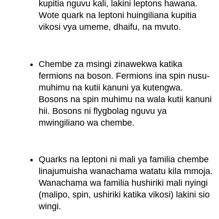
kupitia nguvu kali, lakini leptons hawana.
Wote quark na leptoni huingiliana kupitia
vikosi vya umeme, dhaifu, na mvuto.
Chembe za msingi zinawekwa katika
fermions na boson. Fermions ina spin nusu-
muhimu na kutii kanuni ya kutengwa.
Bosons na spin muhimu na wala kutii kanuni
hii. Bosons ni flygbolag nguvu ya
mwingiliano wa chembe.
Quarks na leptoni ni mali ya familia chembe
linajumuisha wanachama watatu kila mmoja.
Wanachama wa familia hushiriki mali nyingi
(malipo, spin, ushiriki katika vikosi) lakini sio
wingi.