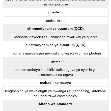
na multipurpose
positron
antielektroni
chromodynamics quantum (QCD)
nadharia inayoelezea ushirikiano mkali kati ya quarks
electrodynamics ya quantum (QED)
nadharia inayoelezea mwingiliano wa elektroni na photoni
quark
fermion ambayo inashiriki katika nguvu ya nyuklia ya
electroweak na nguvu
mabadiliko mapya
lengthening ya wavelength ya mwanga (au reddening) kutokana
na upanuzi wa cosmological
Mfano wa Standard