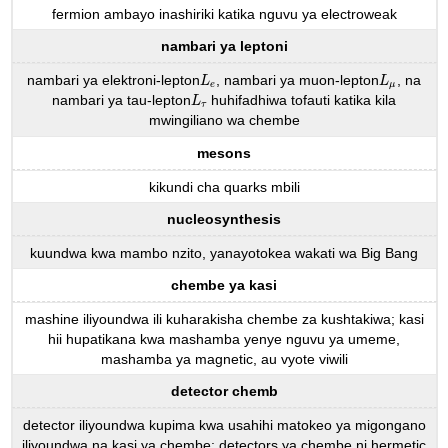
fermion ambayo inashiriki katika nguvu ya electroweak
nambari ya leptoni
nambari ya elektroni-lepton
, nambari ya muon-lepton
, na
L
e
L
μ
L
L
e
μ
nambari ya tau-lepton
huhifadhiwa tofauti katika kila
L
τ
L
τ
mwingiliano wa chembe
mesons
kikundi cha quarks mbili
nucleosynthesis
kuundwa kwa mambo nzito, yanayotokea wakati wa Big Bang
chembe ya kasi
mashine iliyoundwa ili kuharakisha chembe za kushtakiwa; kasi
hii hupatikana kwa mashamba yenye nguvu ya umeme,
mashamba ya magnetic, au vyote viwili
detector chemb
detector iliyoundwa kupima kwa usahihi matokeo ya migongano
iliyoundwa na kasi ya chembe; detectors ya chembe ni hermetic