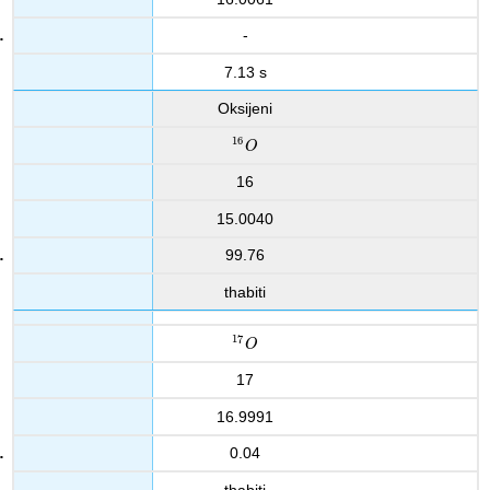
-
7.13 s
Oksijeni
16
16
O
O
16
15.0040
99.76
thabiti
17
17
O
O
17
16.9991
0.04
thabiti