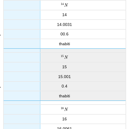
14
14
N
N
14
14.0031
00.6
thabiti
15
15
N
N
15
15.001
0.4
thabiti
16
16
N
N
16
16.0061