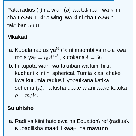
Pata radius (
r
) na wiani
(
)
wa takriban wa kiini
(
ρ
)
ρ
cha Fe-56. Fikiria wingi wa kiini cha Fe-56 ni
takriban 56 u.
Mkakati
56
Kupata radius ya
ni maombi ya moja kwa
56
F
e
F
e
1
/
3
moja ya
=
, kutokana
=
56
.
r
=
r
0
A
1
/
3
A
=
56
r
r
A
A
0
Ili kupata wiani wa takriban wa kiini hiki,
kudhani kiini ni spherical. Tumia kiasi chake
kwa kutumia radius iliyopatikana katika
sehemu (a), na kisha upate wiani wake kutoka
=
/
.
ρ
=
m
/
V
ρ
m
V
Suluhisho
Radi ya kiini hutolewa na Equation\ ref {radius}.
Kubadilisha maadili kwa
na
mavuno
r
0
r
0