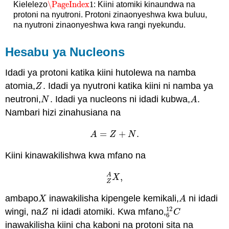
\PageIndex
1
Kielelezo
: Kiini atomiki kinaundwa na
\PageIndex
1
protoni na nyutroni. Protoni zinaonyeshwa kwa buluu,
na nyutroni zinaonyeshwa kwa rangi nyekundu.
Hesabu ya Nucleons
Idadi ya protoni katika kiini hutolewa na namba
atomia,
. Idadi ya nyutroni katika kiini ni namba ya
Z
Z
neutroni,
. Idadi ya nucleons ni idadi kubwa,
.
N
A
N
A
Nambari hizi zinahusiana na
=
+
.
A
=
Z
+
N
.
A
Z
N
Kiini kinawakilishwa kwa mfano na
,
A
Z
A
X
,
X
Z
ambapo
inawakilisha kipengele kemikali,
ni idadi
X
A
X
A
12
wingi, na
ni idadi atomiki. Kwa mfano,
Z
6
12
C
Z
C
6
inawakilisha kiini cha kaboni na protoni sita na