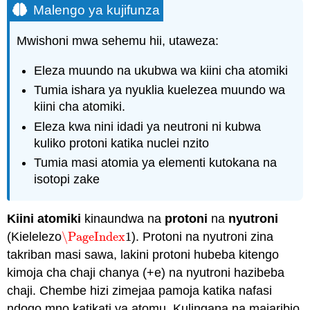
Malengo ya kujifunza
Mwishoni mwa sehemu hii, utaweza:
Eleza muundo na ukubwa wa kiini cha atomiki
Tumia ishara ya nyuklia kuelezea muundo wa
kiini cha atomiki.
Eleza kwa nini idadi ya neutroni ni kubwa
kuliko protoni katika nuclei nzito
Tumia masi atomia ya elementi kutokana na
isotopi zake
Kiini atomiki
kinaundwa na
protoni
na
nyutroni
(Kielelezo
\PageIndex
1
). Protoni na nyutroni zina
\PageIndex
1
takriban masi sawa, lakini protoni hubeba kitengo
kimoja cha chaji chanya (+e) na nyutroni hazibeba
chaji. Chembe hizi zimejaa pamoja katika nafasi
ndogo mno katikati ya atomu. Kulingana na majaribio