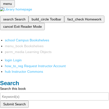
menu
search
Search
build_circle
Toolbar
fact_check
Homework
cancel
Exit Reader Mode
school
Campus Bookshelves
menu_book
Bookshelves
perm_media
Learning Objects
login
Login
how_to_reg
Request Instructor Account
hub
Instructor Commons
Search
Search this book
Submit Search