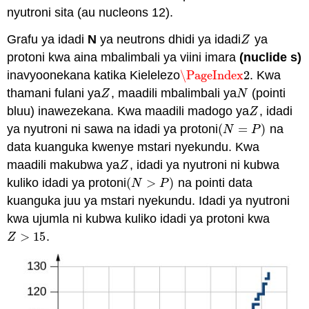
nyutroni sita (au nucleons 12).
Grafu ya idadi
N
ya neutrons dhidi ya idadi
ya
Z
Z
protoni kwa aina mbalimbali ya viini imara
(
nuclide
s
)
inavyoonekana katika Kielelezo
\PageIndex
2
. Kwa
\PageIndex
2
thamani fulani ya
, maadili mbalimbali ya
(pointi
Z
N
Z
N
bluu) inawezekana. Kwa maadili madogo ya
, idadi
Z
Z
ya nyutroni ni sawa na idadi ya protoni
(
=
)
na
(
N
=
P
)
N
P
data kuanguka kwenye mstari nyekundu. Kwa
maadili makubwa ya
, idadi ya nyutroni ni kubwa
Z
Z
kuliko idadi ya protoni
(
>
)
na pointi data
(
N
>
P
)
N
P
kuanguka juu ya mstari nyekundu. Idadi ya nyutroni
kwa ujumla ni kubwa kuliko idadi ya protoni kwa
>
15
.
Z
>
15
Z