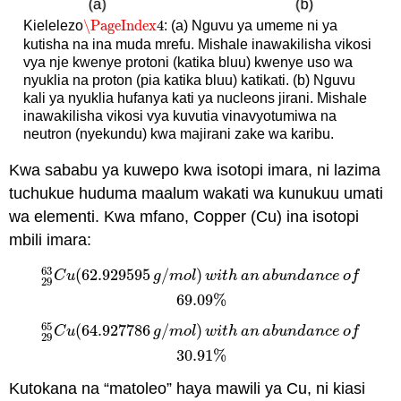
\PageIndex
4
Kielelezo
: (a) Nguvu ya umeme ni ya
\PageIndex
4
kutisha na ina muda mrefu. Mishale inawakilisha vikosi
vya nje kwenye protoni (katika bluu) kwenye uso wa
nyuklia na proton (pia katika bluu) katikati. (b) Nguvu
kali ya nyuklia hufanya kati ya nucleons jirani. Mishale
inawakilisha vikosi vya kuvutia vinavyotumiwa na
neutron (nyekundu) kwa majirani zake wa karibu.
Kwa sababu ya kuwepo kwa isotopi imara, ni lazima
tuchukue huduma maalum wakati wa kunukuu umati
wa elementi. Kwa mfano, Copper (Cu) ina isotopi
mbili imara:
63
(
62.929595
/
)
29
63
C
u
(
62.929595
g
/
m
o
l
)
w
i
t
h
a
n
a
b
u
n
d
a
n
c
e
o
f
69.09
%
C
u
g
m
o
l
w
i
t
h
a
n
a
b
u
n
d
a
n
c
e
o
f
29
69.09
%
65
(
64.927786
/
)
29
65
C
u
(
64.927786
g
/
m
o
l
)
w
i
t
h
a
n
a
b
u
n
d
a
n
c
e
o
f
30.91
%
C
u
g
m
o
l
w
i
t
h
a
n
a
b
u
n
d
a
n
c
e
o
f
29
30.91
%
Kutokana na “matoleo” haya mawili ya Cu, ni kiasi