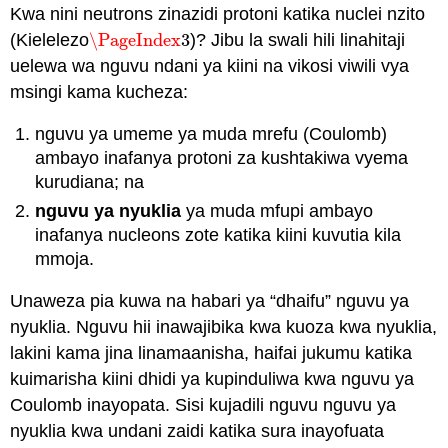
Kwa nini neutrons zinazidi protoni katika nuclei nzito
(Kielelezo
\PageIndex
3
)? Jibu la swali hili linahitaji
\PageIndex
3
uelewa wa nguvu ndani ya kiini na vikosi viwili vya
msingi kama kucheza:
nguvu ya umeme ya muda mrefu (Coulomb)
ambayo inafanya protoni za kushtakiwa vyema
kurudiana; na
nguvu ya nyuklia
ya muda mfupi ambayo
inafanya nucleons zote katika kiini kuvutia kila
mmoja.
Unaweza pia kuwa na habari ya “dhaifu” nguvu ya
nyuklia. Nguvu hii inawajibika kwa kuoza kwa nyuklia,
lakini kama jina linamaanisha, haifai jukumu katika
kuimarisha kiini dhidi ya kupinduliwa kwa nguvu ya
Coulomb inayopata. Sisi kujadili nguvu nguvu ya
nyuklia kwa undani zaidi katika sura inayofuata