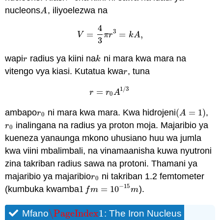
nucleons
, iliyoelezwa na
A
A
4
3
=
=
,
V
=
4
3
π
r
3
=
k
A
,
V
π
r
k
A
3
wapi
radius ya kiini na
ni mara kwa mara na
r
k
r
k
vitengo vya kiasi. Kutatua kwa
, tuna
r
r
1
/
3
=
r
=
r
0
A
1
/
3
r
r
A
0
ambapo
ni mara kwa mara. Kwa hidrojeni
(
=
1
)
,
r
0
(
A
=
1
)
r
A
0
inalingana na radius ya proton moja. Majaribio ya
r
0
r
0
kueneza yanaunga mkono uhusiano huu wa jumla
kwa viini mbalimbali, na vinamaanisha kuwa nyutroni
zina takriban radius sawa na protoni. Thamani ya
majaribio ya majaribio
ni takriban 1.2 femtometer
r
0
r
0
−
15
(kumbuka kwamba
1
=
10
).
1
f
m
=
10
−
15
m
f
m
m
\PageIndex
1
Mfano
: The Iron Nucleus
\PageIndex
1