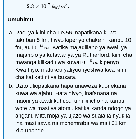
17
3
=
2.3
×
10
/
.
k
g
m
Umuhimu
Radi ya kiini cha Fe-56 inapatikana kuwa
takriban 5 fm, hivyo kipenyo chake ni karibu 10
−
14
fm, au
10
. Katika majadiliano ya awali ya
10
−
14
m
m
majaribio ya kutawanya ya Rutherford, kiini cha
−
15
mwanga kilikadiriwa kuwa
10
kipenyo.
10
−
15
m
m
Kwa hiyo, matokeo yaliyoonyeshwa kwa kiini
cha katikati ni ya busara.
Uzito uliopatikana hapa unaweza kuonekana
kuwa wa ajabu. Hata hivyo, inafanana na
maoni ya awali kuhusu kiini kilicho na karibu
wote wa masi ya atomu katika kanda ndogo ya
angani. Mita moja ya ujazo wa suala la nyuklia
ina masi sawa na mchemraba wa maji 61 km
kila upande.