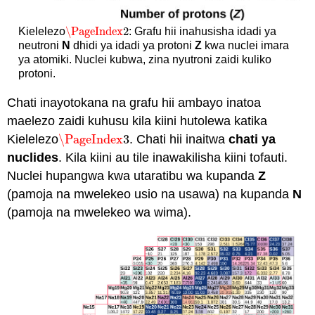
\PageIndex
2
Kielelezo
: Grafu hii inahusisha idadi ya
\PageIndex
2
neutroni
N
dhidi ya idadi ya protoni
Z
kwa nuclei imara
ya atomiki. Nuclei kubwa, zina nyutroni zaidi kuliko
protoni.
Chati inayotokana na grafu hii ambayo inatoa
maelezo zaidi kuhusu kila kiini hutolewa katika
Kielelezo
\PageIndex
3
. Chati hii inaitwa
chati ya
\PageIndex
3
nuclides
. Kila kiini au tile inawakilisha kiini tofauti.
Nuclei hupangwa kwa utaratibu wa kupanda
Z
(pamoja na mwelekeo usio na usawa) na kupanda
N
(pamoja na mwelekeo wa wima).