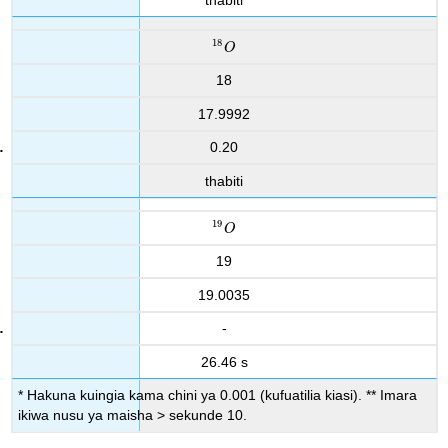
18
18
O
O
18
17.9992
0.20
thabiti
19
19
O
O
19
19.0035
-
26.46 s
* Hakuna kuingia kama chini ya 0.001 (kufuatilia kiasi). ** Imara
ikiwa nusu ya maisha > sekunde 10.