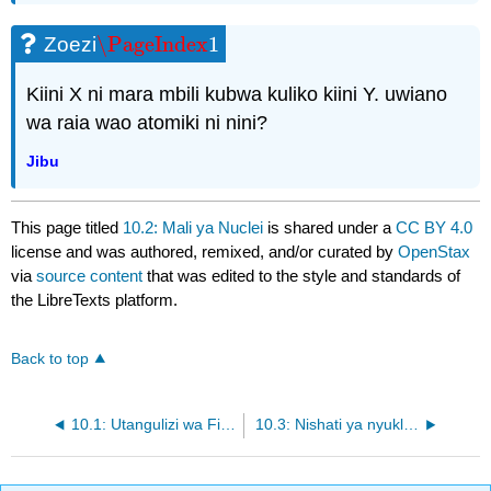
\PageIndex
1
Zoezi
\PageIndex
1
Kiini X ni mara mbili kubwa kuliko kiini Y. uwiano
wa raia wao atomiki ni nini?
Jibu
This page titled
10.2: Mali ya Nuclei
is shared under a
CC BY 4.0
license and was authored, remixed, and/or curated by
OpenStax
via
source content
that was edited to the style and standards of
the LibreTexts platform.
Back to top
10.1: Utangulizi wa Fizikia ya nyuklia
10.3: Nishati ya nyuklia kisheria