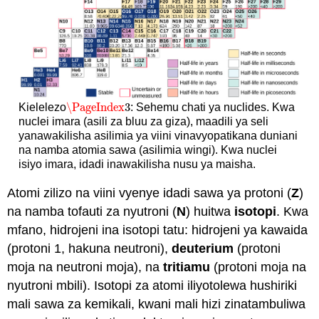
\PageIndex
3
Kielelezo
: Sehemu chati ya nuclides. Kwa
\PageIndex
3
nuclei imara (asili za bluu za giza), maadili ya seli
yanawakilisha asilimia ya viini vinavyopatikana duniani
na namba atomia sawa (asilimia wingi). Kwa nuclei
isiyo imara, idadi inawakilisha nusu ya maisha.
Atomi zilizo na viini vyenye idadi sawa ya protoni (
Z
)
na namba tofauti za nyutroni (
N
) huitwa
isotopi
. Kwa
mfano, hidrojeni ina isotopi tatu: hidrojeni ya kawaida
(protoni 1, hakuna neutroni),
deuterium
(protoni
moja na neutroni moja), na
tritiamu
(protoni moja na
nyutroni mbili). Isotopi za atomi iliyotolewa hushiriki
mali sawa za kemikali, kwani mali hizi zinatambuliwa