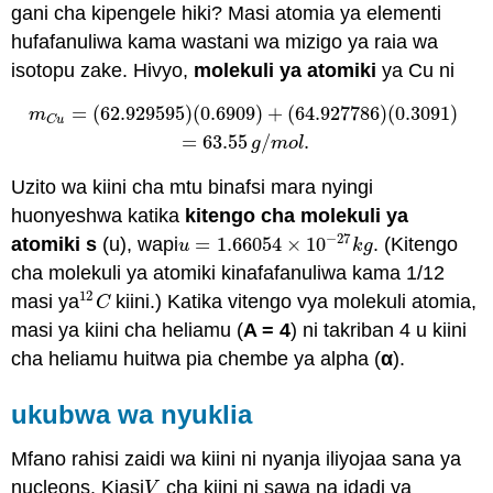
gani cha kipengele hiki?
Masi atomia
ya elementi
hufafanuliwa kama wastani wa mizigo ya raia wa
isotopu zake. Hivyo,
molekuli ya atomiki
ya Cu ni
=
(
62.929595
)
(
0.6909
)
+
(
64.927786
)
(
0.3091
)
m
C
u
=
(
62.929595
)
(
0.6909
)
+
(
64.927786
)
(
0.3091
)
=
63.5
m
C
u
=
63.55
/
.
g
m
o
l
Uzito wa kiini cha mtu binafsi mara nyingi
huonyeshwa katika
kitengo cha molekuli ya
−
27
atomiki
s
(u), wapi
=
1.66054
×
10
. (Kitengo
u
=
1.66054
×
10
−
27
k
g
u
k
g
cha molekuli ya atomiki kinafafanuliwa kama 1/12
12
masi ya
kiini.) Katika vitengo vya molekuli atomia,
12
C
C
masi ya kiini cha heliamu (
A = 4
) ni takriban 4 u kiini
cha heliamu huitwa pia chembe ya alpha (
α
).
ukubwa wa nyuklia
Mfano rahisi zaidi wa kiini ni nyanja iliyojaa sana ya
nucleons. Kiasi
cha kiini ni sawa na idadi ya
V
V