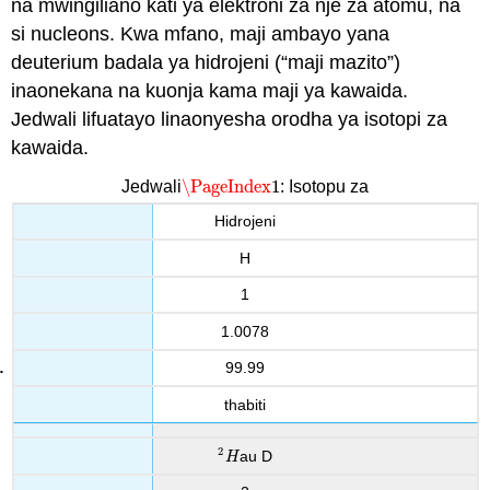
na mwingiliano kati ya elektroni za nje za atomu, na
si nucleons. Kwa mfano, maji ambayo yana
deuterium badala ya hidrojeni (“maji mazito”)
inaonekana na kuonja kama maji ya kawaida.
Jedwali lifuatayo linaonyesha orodha ya isotopi za
kawaida.
\PageIndex
1
Jedwali
: Isotopu za
\PageIndex
1
Hidrojeni
H
1
1.0078
99.99
thabiti
2
au D
2
H
H