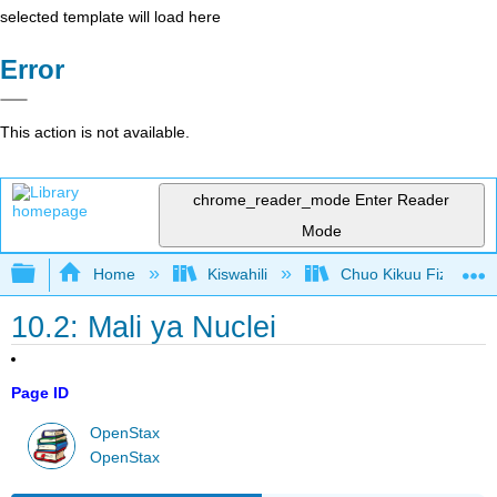
selected template will load here
Error
This action is not available.
chrome_reader_mode
Enter Reader
Mode
Expand/collapse global hierarchy
Home
Kiswahili
Chuo Kikuu Fizikia III
10.2: Mali ya Nuclei
Page ID
OpenStax
OpenStax