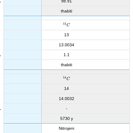
98.91
thabiti
13
13
C
C
13
13.0034
1.1
thabiti
14
14
C
C
14
14.0032
-
5730 y
Nitrojeni