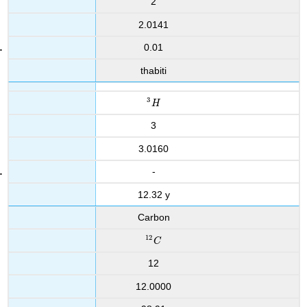
2
2.0141
0.01
thabiti
3
3
H
H
3
3.0160
-
12.32 y
Carbon
12
12
C
C
12
12.0000