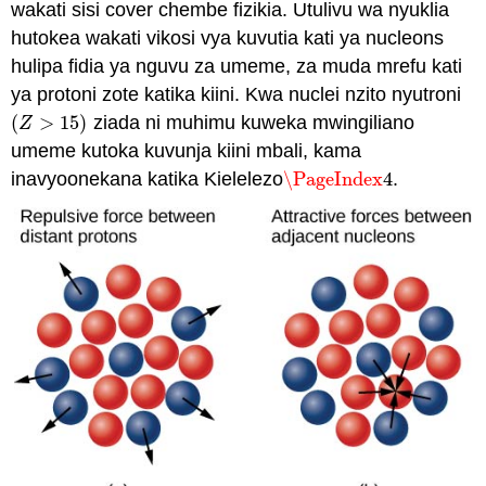
wakati sisi cover chembe fizikia. Utulivu wa nyuklia
hutokea wakati vikosi vya kuvutia kati ya nucleons
hulipa fidia ya nguvu za umeme, za muda mrefu kati
ya protoni zote katika kiini. Kwa nuclei nzito nyutroni
(
>
15
)
ziada ni muhimu kuweka mwingiliano
(
Z
>
15
)
Z
umeme kutoka kuvunja kiini mbali, kama
inavyoonekana katika Kielelezo
\PageIndex
4
.
\PageIndex
4