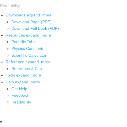
Readability
Downloads
expand_more
Download Page (PDF)
Download Full Book (PDF)
Resources
expand_more
Periodic Table
Physics Constants
Scientific Calculator
Reference
expand_more
Reference & Cite
Tools
expand_more
Help
expand_more
Get Help
Feedback
Readability
x