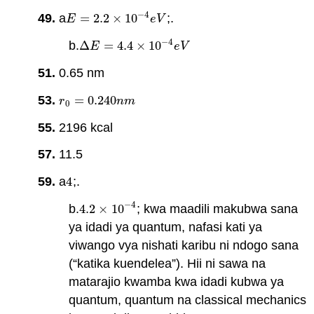
−
4
49.
a
=
2.2
×
10
;.
E
=
2.2
×
10
−
4
e
V
E
e
V
−
4
b.
Δ
=
4.4
×
10
Δ
E
=
4.4
×
10
−
4
e
V
E
e
V
51.
0.65 nm
53.
=
0.240
r
0
=
0.240
n
m
r
n
m
0
55.
2196 kcal
57.
11.5
59.
a
4
;.
4
−
4
b.
4.2
×
10
; kwa maadili makubwa sana
4.2
×
10
−
4
ya idadi ya quantum, nafasi kati ya
viwango vya nishati karibu ni ndogo sana
(“katika kuendelea”). Hii ni sawa na
matarajio kwamba kwa idadi kubwa ya
quantum, quantum na classical mechanics