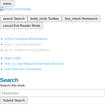
menu
search
Search
build_circle
Toolbar
fact_check
Homework
cancel
Exit Reader Mode
school
Campus Bookshelves
menu_book
Bookshelves
perm_media
Learning Objects
login
Login
how_to_reg
Request Instructor Account
hub
Instructor Commons
Search
Search this book
Submit Search