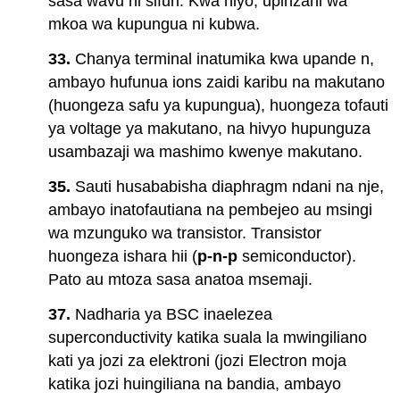
sasa wavu ni sifuri. Kwa hiyo, upinzani wa
mkoa wa kupungua ni kubwa.
33.
Chanya terminal inatumika kwa upande n,
ambayo hufunua ions zaidi karibu na makutano
(huongeza safu ya kupungua), huongeza tofauti
ya voltage ya makutano, na hivyo hupunguza
usambazaji wa mashimo kwenye makutano.
35.
Sauti husababisha diaphragm ndani na nje,
ambayo inatofautiana na pembejeo au msingi
wa mzunguko wa transistor. Transistor
huongeza ishara hii (
p-n-p
semiconductor).
Pato au mtoza sasa anatoa msemaji.
37.
Nadharia ya BSC inaelezea
superconductivity katika suala la mwingiliano
kati ya jozi za elektroni (jozi Electron moja
katika jozi huingiliana na bandia, ambayo