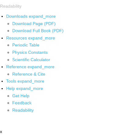
Readability
Downloads
expand_more
Download Page (PDF)
Download Full Book (PDF)
Resources
expand_more
Periodic Table
Physics Constants
Scientific Calculator
Reference
expand_more
Reference & Cite
Tools
expand_more
Help
expand_more
Get Help
Feedback
Readability
x