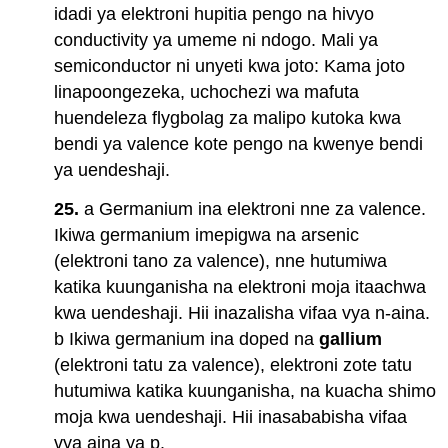
idadi ya elektroni hupitia pengo na hivyo
conductivity ya umeme ni ndogo. Mali ya
semiconductor ni unyeti kwa joto: Kama joto
linapoongezeka, uchochezi wa mafuta
huendeleza flygbolag za malipo kutoka kwa
bendi ya valence kote pengo na kwenye bendi
ya uendeshaji.
25.
a Germanium ina elektroni nne za valence.
Ikiwa germanium imepigwa na arsenic
(elektroni tano za valence), nne hutumiwa
katika kuunganisha na elektroni moja itaachwa
kwa uendeshaji. Hii inazalisha vifaa vya n-aina.
b Ikiwa germanium ina doped na
gallium
(elektroni tatu za valence), elektroni zote tatu
hutumiwa katika kuunganisha, na kuacha shimo
moja kwa uendeshaji. Hii inasababisha vifaa
vya aina ya p.