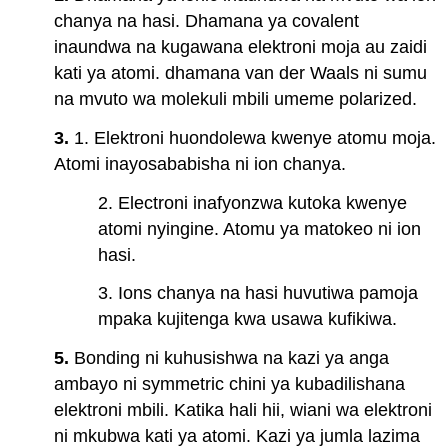
chanya na hasi. Dhamana ya covalent
inaundwa na kugawana elektroni moja au zaidi
kati ya atomi. dhamana van der Waals ni sumu
na mvuto wa molekuli mbili umeme polarized.
3.
1. Elektroni huondolewa kwenye atomu moja.
Atomi inayosababisha ni ion chanya.
2. Electroni inafyonzwa kutoka kwenye
atomi nyingine. Atomu ya matokeo ni ion
hasi.
3. Ions chanya na hasi huvutiwa pamoja
mpaka kujitenga kwa usawa kufikiwa.
5.
Bonding ni kuhusishwa na kazi ya anga
ambayo ni symmetric chini ya kubadilishana
elektroni mbili. Katika hali hii, wiani wa elektroni
ni mkubwa kati ya atomi. Kazi ya jumla lazima