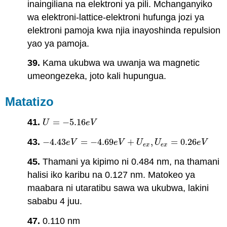
inaingiliana na elektroni ya pili. Mchanganyiko
wa elektroni-lattice-elektroni hufunga jozi ya
elektroni pamoja kwa njia inayoshinda repulsion
yao ya pamoja.
39.
Kama ukubwa wa uwanja wa magnetic
umeongezeka, joto kali hupungua.
Matatizo
41.
=
−
5.16
U
=
−
5.16
e
V
U
e
V
43.
−
4.43
=
−
4.69
+
,
=
0.26
−
4.43
e
V
=
−
4.69
e
V
+
U
e
x
,
U
e
x
=
0.26
e
V
e
V
e
V
U
U
e
V
e
x
e
x
45.
Thamani ya kipimo ni 0.484 nm, na thamani
halisi iko karibu na 0.127 nm. Matokeo ya
maabara ni utaratibu sawa wa ukubwa, lakini
sababu 4 juu.
47.
0.110 nm