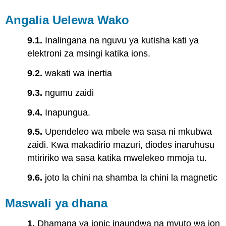
Angalia Uelewa Wako
9.1.
Inalingana na nguvu ya kutisha kati ya
elektroni za msingi katika ions.
9.2.
wakati wa inertia
9.3.
ngumu zaidi
9.4.
Inapungua.
9.5.
Upendeleo wa mbele wa sasa ni mkubwa
zaidi. Kwa makadirio mazuri, diodes inaruhusu
mtiririko wa sasa katika mwelekeo mmoja tu.
9.6.
joto la chini na shamba la chini la magnetic
Maswali ya dhana
1.
Dhamana ya ionic inaundwa na mvuto wa ion