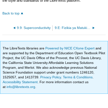
the style and standards of the LibreTexts platform.
Back to top
9.9: Superconductivity
9.E: Fizikia ya Matukio ya Fizikia (Mazoezi)
The LibreTexts libraries are
Powered by NICE CXone Expert
and
are supported by the Department of Education Open Textbook Pilot
Project, the UC Davis Office of the Provost, the UC Davis Library,
the California State University Affordable Learning Solutions
Program, and Merlot. We also acknowledge previous National
Science Foundation support under grant numbers 1246120,
1525057, and 1413739.
Privacy Policy
.
Terms & Conditions
.
Accessibility Statement
. For more information contact us
at
info@libretexts.org
.