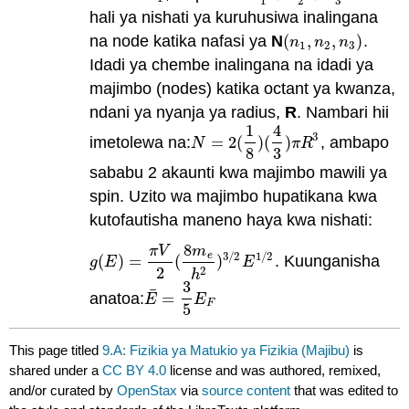
1
2
3
hali ya nishati ya kuruhusiwa inalingana
na node katika nafasi ya
N
(
,
,
)
.
(
n
1
,
n
2
,
n
3
)
n
n
n
1
2
3
Idadi ya chembe inalingana na idadi ya
majimbo (nodes) katika octant ya kwanza,
ndani ya nyanja ya radius,
R
. Nambari hii
1
4
3
imetolewa na:
=
2
(
)
(
)
, ambapo
N
=
2
(
1
8
)
(
4
3
)
π
R
3
N
π
R
8
3
sababu 2 akaunti kwa majimbo mawili ya
spin. Uzito wa majimbo hupatikana kwa
kutofautisha maneno haya kwa nishati:
8
π
V
m
3
/
2
1
/
2
e
(
)
=
(
)
. Kuunganisha
g
(
E
)
=
π
V
2
(
8
m
e
h
2
)
3
/
2
E
1
/
2
g
E
E
2
2
h
3
¯
anatoa:
=
E
¯
=
3
5
E
F
E
E
F
5
This page titled
9.A: Fizikia ya Matukio ya Fizikia (Majibu)
is
shared under a
CC BY 4.0
license and was authored, remixed,
and/or curated by
OpenStax
via
source content
that was edited to