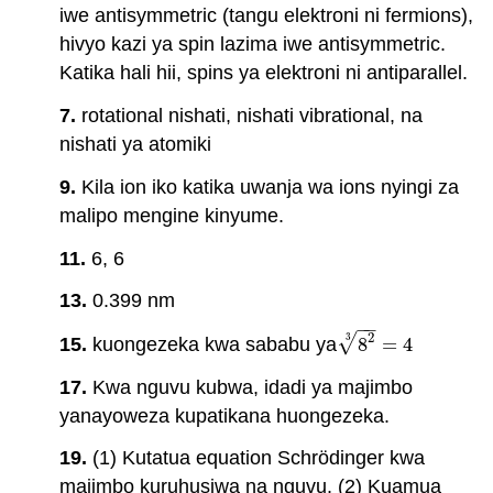
iwe antisymmetric (tangu elektroni ni fermions),
hivyo kazi ya spin lazima iwe antisymmetric.
Katika hali hii, spins ya elektroni ni antiparallel.
7.
rotational nishati, nishati vibrational, na
nishati ya atomiki
9.
Kila ion iko katika uwanja wa ions nyingi za
malipo mengine kinyume.
11.
6, 6
13.
0.399 nm
−
−
2
√
3
15.
kuongezeka kwa sababu ya
8
=
4
8
2
3
=
4
17.
Kwa nguvu kubwa, idadi ya majimbo
yanayoweza kupatikana huongezeka.
19.
(1) Kutatua equation Schrödinger kwa
majimbo kuruhusiwa na nguvu. (2) Kuamua