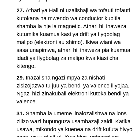
27.
Athari ya Hall ni uzalishaji wa tofauti tofauti
kutokana na mwendo wa conductor kupitia
shamba la nje la magnetic. Athari hii inaweza
kutumika kuamua kasi ya drift ya flygbolag
malipo (elektroni au shimo). Ikiwa wiani wa
sasa unapimwa, athari hii inaweza pia kuamua
idadi ya flygbolag za malipo kwa kiasi cha
kitengo.
29.
Inazalisha ngazi mpya za nishati
zisizojazwa tu juu ya bendi ya valence iliyojaa.
Ngazi hizi zinakubali elektroni kutoka bendi ya
valence.
31.
Shamba la umeme linalozalishwa na ions
zilizo wazi hupunguza usambazaji zaidi. Katika
usawa, mikondo ya kuenea na drift kufuta hivyo