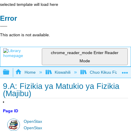
selected template will load here
Error
This action is not available.
chrome_reader_mode
Enter Reader
Mode
Expand/collapse global hierarchy
Home
Kiswahili
Chuo Kikuu Fizikia III
9.A: Fizikia ya Matukio ya Fizikia
(Majibu)
Page ID
OpenStax
OpenStax