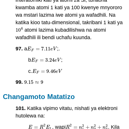
interatomiki kati ya atomi za Si, tunaona
kwamba atomi 1 kati ya 100 kwenye mnyororo
wa mstari lazima iwe atomi ya wafadhili. Na
katika kioo tatu-dimensional, takribani 1 kati ya
6
10
atomi lazima kubadilishwa na atomi
10
6
wafadhili ili bendi uchafu kuunda.
97.
a
=
7.11
;.
E
F
=
7.11
e
V
E
e
V
F
b
=
3.24
;
E
F
=
3.24
e
V
E
e
V
F
c.
=
9.46
E
F
=
9.46
e
V
E
e
V
F
99.
9.15
≈
9
9.15
≈
9
Changamoto Matatizo
101.
Katika vipimo vitatu, nishati ya elektroni
hutolewa na:
2
2
2
2
2
=
, wapi
=
+
+
. Kila
E
=
R
2
E
1
R
2
=
n
1
2
+
n
2
2
+
n
3
2
E
R
E
R
n
n
n
1