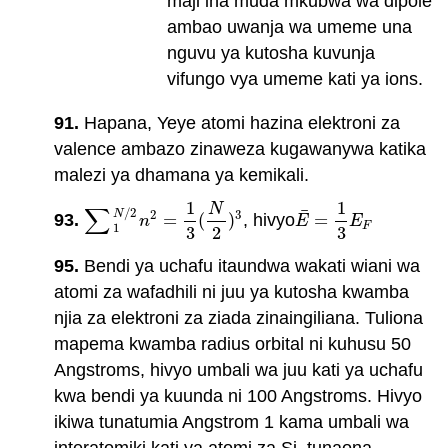
maji ina muda mkubwa wa dipole
ambao uwanja wa umeme una
nguvu ya kutosha kuvunja
vifungo vya umeme kati ya ions.
91.
Hapana, Yeye atomi hazina elektroni za
valence ambazo zinaweza kugawanywa katika
malezi ya dhamana ya kemikali.
1
1
N
∑
/
2
¯
2
3
N
93.
=
(
)
, hivyo
=
∑
1
N
/
2
n
2
=
1
3
(
N
2
)
3
E
¯
=
1
3
E
F
n
E
E
1
F
3
2
3
95.
Bendi ya uchafu itaundwa wakati wiani wa
atomi za wafadhili ni juu ya kutosha kwamba
njia za elektroni za ziada zinaingiliana. Tuliona
mapema kwamba radius orbital ni kuhusu 50
Angstroms, hivyo umbali wa juu kati ya uchafu
kwa bendi ya kuunda ni 100 Angstroms. Hivyo
ikiwa tunatumia Angstrom 1 kama umbali wa