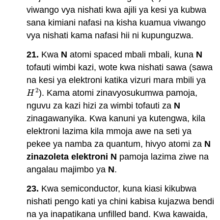
viwango vya nishati kwa ajili ya kesi ya kubwa
sana kimiani nafasi na kisha kuamua viwango
vya nishati kama nafasi hii ni kupunguzwa.
21.
Kwa
N
atomi spaced mbali mbali, kuna
N
tofauti wimbi kazi, wote kwa nishati sawa (sawa
na kesi ya elektroni katika vizuri mara mbili ya
2
). Kama atomi zinavyosukumwa pamoja,
H
2
H
nguvu za kazi hizi za wimbi tofauti za
N
zinagawanyika. Kwa kanuni ya kutengwa, kila
elektroni lazima kila mmoja awe na seti ya
pekee ya namba za quantum, hivyo atomi za
N
zinazoleta elektroni N
pamoja lazima ziwe na
angalau majimbo ya
N
.
23.
Kwa semiconductor, kuna kiasi kikubwa
nishati pengo kati ya chini kabisa kujazwa bendi
na ya inapatikana unfilled band. Kwa kawaida,