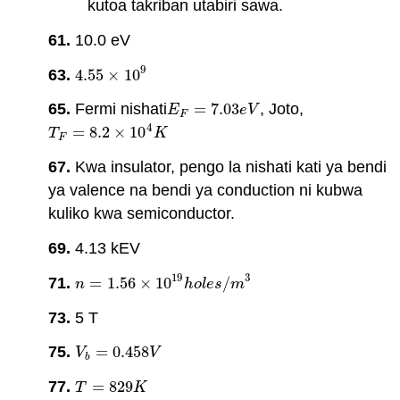
kutoa takriban utabiri sawa.
61.
10.0 eV
9
63.
4.55
×
10
4.55
×
10
9
65.
Fermi nishati
=
7.03
, Joto,
E
F
=
7.03
e
V
E
e
V
F
4
=
8.2
×
10
T
F
=
8.2
×
10
4
K
T
K
F
67.
Kwa insulator, pengo la nishati kati ya bendi
ya valence na bendi ya conduction ni kubwa
kuliko kwa semiconductor.
69.
4.13 kEV
19
3
71.
=
1.56
×
10
/
n
=
1.56
×
10
19
h
o
l
e
s
/
m
3
n
h
o
l
e
s
m
73.
5 T
75.
=
0.458
V
b
=
0.458
V
V
V
b
77.
=
829
T
=
829
K
T
K