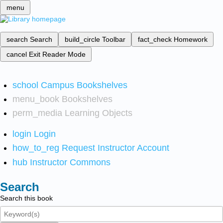
menu
search
Search
build_circle
Toolbar
fact_check
Homework
cancel
Exit Reader Mode
school
Campus Bookshelves
menu_book
Bookshelves
perm_media
Learning Objects
login
Login
how_to_reg
Request Instructor Account
hub
Instructor Commons
Search
Search this book