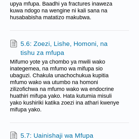
upya mfupa. Baadhi ya fractures inaweza
kuwa ndogo na wengine ni kali sana na
husababisha matatizo makubwa.
5.6: Zoezi, Lishe, Homoni, na
tishu za mfupa
Mifumo yote ya chombo ya mwili wako
inategemea, na mfumo wa mifupa sio
ubaguzi. Chakula unachochukua kupitia
mfumo wako wa utumbo na homoni
zilizofichwa na mfumo wako wa endocrine
huathiri mifupa yako. Hata kutumia misuli
yako kushiriki katika zoezi ina athari kwenye
mifupa yako.
5.7: Uainishaji wa Mfupa