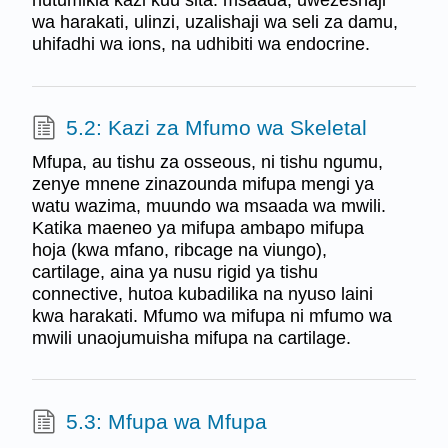
hutumikia kazi kuu sita: msaada, uwezeshaji
wa harakati, ulinzi, uzalishaji wa seli za damu,
uhifadhi wa ions, na udhibiti wa endocrine.
5.2: Kazi za Mfumo wa Skeletal
Mfupa, au tishu za osseous, ni tishu ngumu,
zenye mnene zinazounda mifupa mengi ya
watu wazima, muundo wa msaada wa mwili.
Katika maeneo ya mifupa ambapo mifupa
hoja (kwa mfano, ribcage na viungo),
cartilage, aina ya nusu rigid ya tishu
connective, hutoa kubadilika na nyuso laini
kwa harakati. Mfumo wa mifupa ni mfumo wa
mwili unaojumuisha mifupa na cartilage.
5.3: Mfupa wa Mfupa