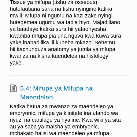
Tissue ya mifupa (tishu za osseous)
hutofautiana sana na tishu nyingine katika
mwili. Mfupa ni ngumu na kazi zake nyingi
hutegemea ugumu wa tabia hiyo. Majadiliano
ya baadaye katika sura hii yataonyesha
kwamba mfupa pia una nguvu kwa kuwa sura
yake inabadilika ili kubeba mkazo. Sehemu
hii itachunguza anatomy ya jumla ya mfupa
kwanza na kisha kuendelea na histology
yake.
5.4: Mifupa ya Mifupa na
Maendeleo
Katika hatua za mwanzo za maendeleo ya
embryonic, mifupa ya kiinitete ina utando wa
nyuzi na cartilage ya hyaline. Kwa wiki ya sita
au ya saba ya maisha ya embryonic,
mchakato halisi wa maendeleo ya mfupa,