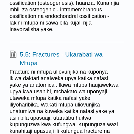
ossification (osteogenesis), huanza. Kuna njia
mbili za osteogenic - intramembranous
ossification na endochondral ossification -
lakini mfupa ni sawa bila kujali njia
inayozalisha yake.
5.5: Fractures - Ukarabati wa
Mfupa
Fracture ni mfupa uliovunjika na kuponya
ikiwa daktari anaiweka upya katika nafasi
yake ya anatomical. Ikiwa mfupa haujawekwa
upya kwa usahihi, mchakato wa uponyaji
utaweka mfupa katika nafasi yake
iliyoharibika. Wakati mfupa uliovunjika
unatumiwa na kuweka katika nafasi yake ya
asili bila upasuaji, utaratibu huitwa
kupunguzwa kwa kufungwa. Kupunguza wazi
kunahitaji upasuaji ili kufungua fracture na