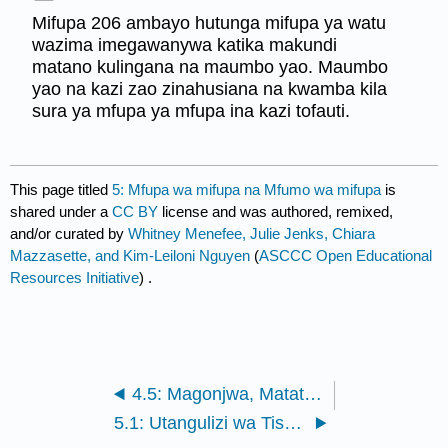
Mifupa 206 ambayo hutunga mifupa ya watu
wazima imegawanywa katika makundi
matano kulingana na maumbo yao. Maumbo
yao na kazi zao zinahusiana na kwamba kila
sura ya mfupa ya mfupa ina kazi tofauti.
This page titled
5: Mfupa wa mifupa na Mfumo wa mifupa
is
shared under a
CC BY
license and was authored, remixed,
and/or curated by
Whitney Menefee, Julie Jenks, Chiara
Mazzasette, and Kim-Leiloni Nguyen
(
ASCCC Open Educational
Resources Initiative
) .
4.5: Magonjwa, Matatizo, na Majeraha ya Mfumo wa Integumentary
5.1: Utangulizi wa Tissue ya Mfupa na Mfumo wa