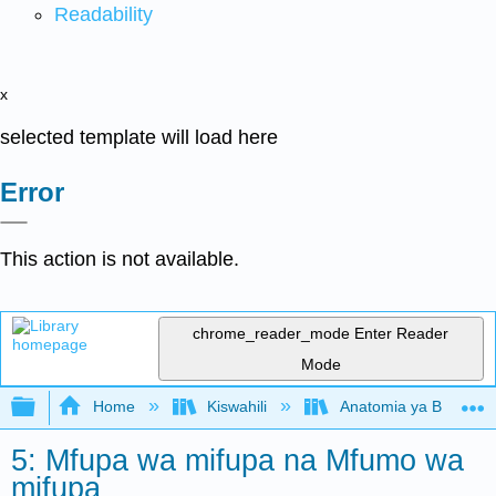
Readability
x
selected template will load here
Error
This action is not available.
chrome_reader_mode
Enter Reader
Mode
Expand/collapse global hierarchy
Home
Kiswahili
Anatomia ya Binadam
5: Mfupa wa mifupa na Mfumo wa
mifupa