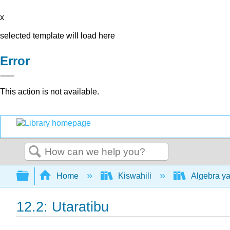
x
selected template will load here
Error
This action is not available.
Search
Expand/collapse global hierarchy
Home
Kiswahili
Algebra ya
12.2: Utaratibu