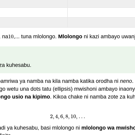
, na
10
,... tuna mlolongo.
Mlolongo
ni kazi ambayo uwan
10
za kuhesabu.
amriwa ya namba na kila namba katika orodha ni
neno
.
o wetu una dots tatu (ellipsis) mwishoni ambayo inaon
ongo usio na kipimo
. Kikoa chake ni namba zote za kuh
2
,
4
,
6
,
8
,
10
,
…
2
,
4
,
6
,
8
,
10
,
…
adi ya kuhesabu, basi mlolongo ni
mlolongo wa mwish