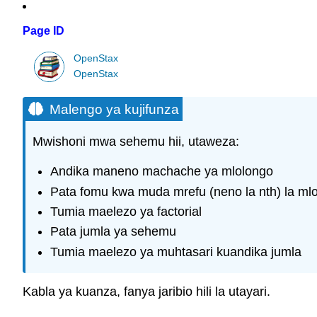
Page ID
OpenStax
OpenStax
Malengo ya kujifunza
Mwishoni mwa sehemu hii, utaweza:
Andika maneno machache ya mlolongo
Pata fomu kwa muda mrefu (neno la nth) la ml
Tumia maelezo ya factorial
Pata jumla ya sehemu
Tumia maelezo ya muhtasari kuandika jumla
Kabla ya kuanza, fanya jaribio hili la utayari.