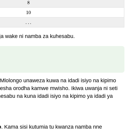
8
8
10
10
.
.
.
.
.
.
ja wake ni namba za kuhesabu.
 Mlolongo unaweza kuwa na idadi isiyo na kipimo
yesha orodha kamwe mwisho. Ikiwa uwanja ni seti
esabu na kuna idadi isiyo na kipimo ya idadi ya
o
. Kama sisi kutumia tu kwanza namba nne