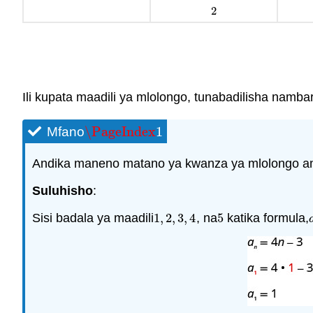
2
2
Ili kupata maadili ya mlolongo, tunabadilisha namba
\PageIndex
1
Mfano
\PageIndex
1
Andika maneno matano ya kwanza ya mlolongo 
Suluhisho
:
Sisi badala ya maadili
1
,
2
,
3
,
4
, na
5
katika formula,
1
,
2
,
3
,
4
5