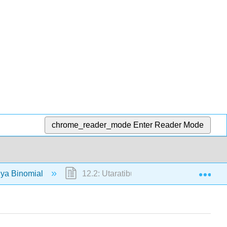
chrome_reader_mode
Enter Reader Mode
Exp
 ya Binomial
12.2: Utaratibu