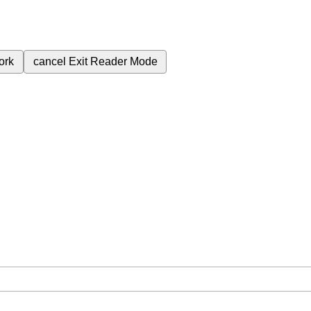
ork
cancel
Exit Reader Mode