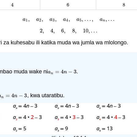
4
6
8
4
6
8
,
,
,
,
,
…
,
,
…
a
1
,
a
2
,
a
3
,
a
4
,
a
5
,
…
,
a
n
,
…
a
a
a
a
a
a
1
2
3
4
5
n
2
,
4
,
6
,
8
,
10
,
…
2
,
4
,
6
,
8
,
10
,
…
ri za kuhesabu ili katika muda wa jumla wa mlolongo.
ambao muda wake ni
=
4
−
3
.
a
n
=
4
n
−
3
a
n
n
=
4
−
3
, kwa utaratibu.
a
n
=
4
n
−
3
a
n
n