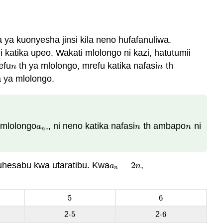
 ya kuonyesha jinsi kila neno hufafanuliwa.
katika upeo. Wakati mlolongo ni kazi, hatutumii
efu
th ya mlolongo, mrefu katika nafasi
th
n
n
n
n
 ya mlolongo.
 mlolongo
,, ni neno katika nafasi
th ambapo
ni
a
n
n
n
a
n
n
n
hesabu kwa utaratibu. Kwa
=
2
,
a
n
=
2
n
a
n
n
5
6
5
6
⋅
5
⋅
6
2
2
⋅
5
⋅
6