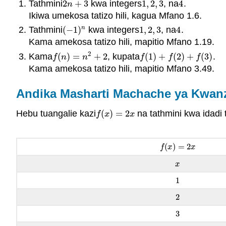
Tathmini
2
+
3
kwa integers
1
,
2
,
3
, na
4
.
2
n
+
3
1
,
2
,
3
4
n
Ikiwa umekosa tatizo hili, kagua Mfano 1.6.
Tathmini
(
−
1
)
kwa integers
1
,
2
,
3
, na
4
.
n
(
−
1
)
n
1
,
2
,
3
4
Kama amekosa tatizo hili, mapitio Mfano 1.19.
2
Kama
(
)
=
+
2
, kupata
(
1
)
+
(
2
)
+
(
3
)
.
f
(
n
)
=
n
2
+
2
f
(
1
)
+
f
(
2
)
+
f
(
3
)
f
n
n
f
f
f
Kama amekosa tatizo hili, mapitio Mfano 3.49.
Andika Masharti Machache ya Kwan
Hebu tuangalie kazi
(
)
=
2
na tathmini kwa idadi
f
(
x
)
=
2
x
f
x
x
(
)
=
2
f
(
x
)
=
2
x
f
x
x
x
x
1
1
2
2
3
3