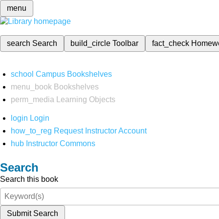
menu
search
Search
build_circle
Toolbar
fact_check
Homew
school
Campus Bookshelves
menu_book
Bookshelves
perm_media
Learning Objects
login
Login
how_to_reg
Request Instructor Account
hub
Instructor Commons
Search
Search this book
Submit Search