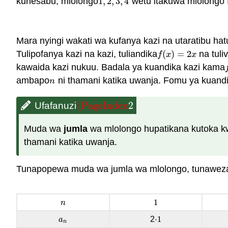
kuhesabu, mlolongo
1
,
2
,
3
,
4
wetu itakuwa mlolongo f
1
,
2
,
3
,
4
Mara nyingi wakati wa kufanya kazi na utaratibu hat
Tulipofanya kazi na kazi, tuliandika
(
)
=
2
na tul
f
(
x
)
=
2
x
f
x
x
kawaida kazi nukuu. Badala ya kuandika kazi kama
f
ambapo
ni thamani katika uwanja. Fomu ya kuand
n
n
\PageIndex
2
Ufafanuzi
\PageIndex
2
Muda wa
jumla
wa mlolongo hupatikana kutoka 
thamani katika uwanja.
Tunapopewa muda wa jumla wa mlolongo, tunaweza
1
n
1
n
⋅
1
2
a
n
a
⋅
1
n