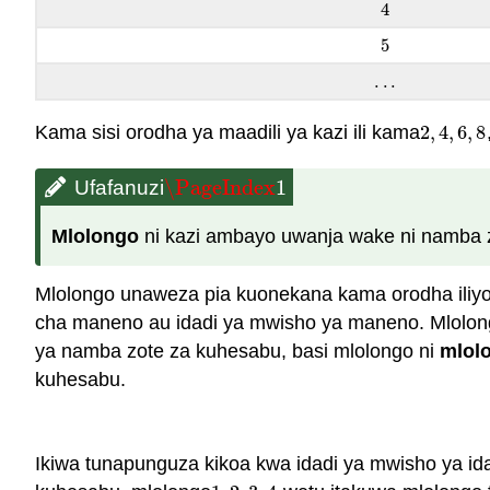
4
4
5
5
.
.
.
.
.
.
Kama sisi orodha ya maadili ya kazi ili kama
2
,
4
,
6
,
8
2
,
4
,
6
,
8
\PageIndex
1
Ufafanuzi
\PageIndex
1
Mlolongo
ni kazi ambayo uwanja wake ni namba 
Mlolongo unaweza pia kuonekana kama orodha iliyo
cha maneno au idadi ya mwisho ya maneno. Mlolong
ya namba zote za kuhesabu, basi mlolongo ni
mlol
kuhesabu.
Ikiwa tunapunguza kikoa kwa idadi ya mwisho ya id