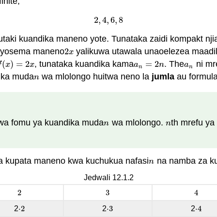
inite,
2
,
4
,
6
,
8
2
,
4
,
6
,
8
utaki kuandika maneno yote. Tunataka zaidi kompakt njia
ivyosema maneno
2
yalikuwa utawala unaoelezea maadili 
2
x
x
(
)
=
2
, tunataka kuandika kama
=
2
. The
ni mr
(
x
)
=
2
x
a
n
=
2
n
a
n
f
x
x
a
n
a
n
n
ika muda
wa mlolongo huitwa neno la
jumla
au formula
n
n
kwa fomu ya kuandika muda
wa mlolongo.
th mrefu ya
n
n
n
n
 kupata maneno kwa kuchukua nafasi
na namba za ku
n
n
Jedwali 12.1.2
2
3
4
2
3
4
⋅
2
⋅
3
⋅
4
2
2
2
⋅
2
⋅
3
⋅
4