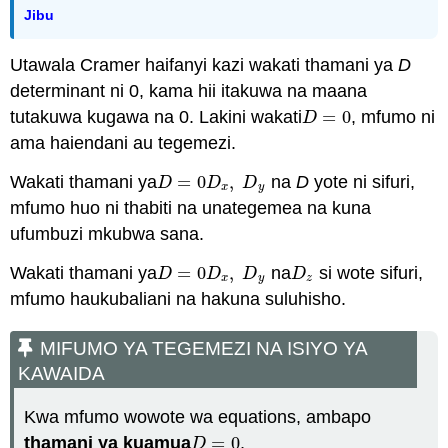
Jibu
Utawala Cramer haifanyi kazi wakati thamani ya
D
determinant ni 0, kama hii itakuwa na maana
tutakuwa kugawa na 0. Lakini wakati
=
0
, mfumo ni
D
=
0
D
ama haiendani au tegemezi.
Wakati thamani ya
=
0
,
na
D
yote ni sifuri,
D
=
0
D
x
,
D
y
D
D
D
x
y
mfumo huo ni thabiti na unategemea na kuna
ufumbuzi mkubwa sana.
Wakati thamani ya
=
0
,
na
si wote sifuri,
D
=
0
D
x
,
D
y
D
z
D
D
D
D
x
y
z
mfumo haukubaliani na hakuna suluhisho.
MIFUMO YA TEGEMEZI NA ISIYO YA
KAWAIDA
Kwa mfumo wowote wa equations, ambapo
thamani ya kuamua
=
0
,
D
=
0
D