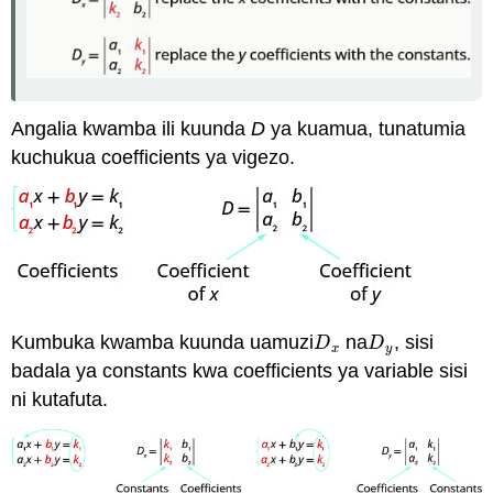
Angalia kwamba ili kuunda
D
ya kuamua, tunatumia
kuchukua coefficients ya vigezo.
Kumbuka kwamba kuunda uamuzi
na
, sisi
D
x
D
y
D
D
x
y
badala ya constants kwa coefficients ya variable sisi
ni kutafuta.