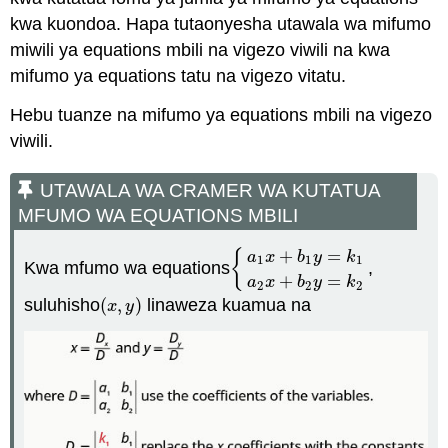
kwa kuondoa. Hapa tutaonyesha utawala wa mifumo
miwili ya equations mbili na vigezo viwili na kwa
mifumo ya equations tatu na vigezo vitatu.
Hebu tuanze na mifumo ya equations mbili na vigezo
viwili.
UTAWALA WA CRAMER WA KUTATUA
MFUMO WA EQUATIONS MBILI
+
=
{
a
x
b
y
k
1
1
1
Kwa mfumo wa equations
,
{
a
1
x
+
b
1
y
=
k
1
a
2
x
+
b
2
y
=
k
2
+
=
a
x
b
y
k
2
2
2
suluhisho
(
,
)
linaweza kuamua na
(
x
,
y
)
x
y