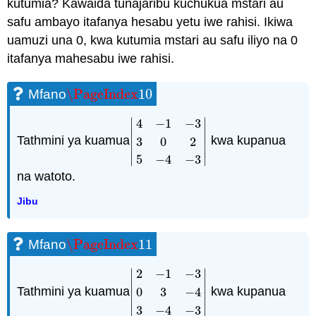
kutumia? Kawaida tunajaribu kuchukua mstari au
safu ambayo itafanya hesabu yetu iwe rahisi. Ikiwa
uamuzi una 0, kwa kutumia mstari au safu iliyo na 0
itafanya mahesabu iwe rahisi.
\PageIndex
10
Mfano
\PageIndex
10
∣
∣
4
−
1
−
3
∣
∣
Tathmini ya kuamua
kwa kupanua
3
0
2
|
4
−
1
−
3
3
0
2
5
−
4
−
3
|
∣
∣
∣
∣
5
−
4
−
3
na watoto.
Jibu
\PageIndex
11
Mfano
\PageIndex
11
∣
∣
2
−
1
−
3
∣
∣
Tathmini ya kuamua
kwa kupanua
0
3
−
4
|
2
−
1
−
3
0
3
−
4
3
−
4
−
3
|
∣
∣
∣
∣
3
−
4
−
3