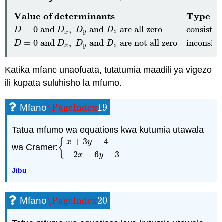
Value of determinants
Type of
Value of determinants
Type of system
Solution
D
=
0
an
=
0
and
,
and
are all zero
consiste
D
D
D
D
x
y
z
=
0
and
,
and
are not all zero
inconsist
D
D
D
D
x
y
z
Katika mfano unaofuata, tutatumia maadili ya vigezo
ili kupata suluhisho la mfumo.
\PageIndex
19
Mfano
\PageIndex
19
Tatua mfumo wa equations kwa kutumia utawala
+
3
=
4
{
x
y
wa Cramer:
{
x
+
3
y
=
4
−
2
x
−
6
y
=
3
−
2
−
6
=
3
x
y
Jibu
\PageIndex
20
Mfano
\PageIndex
20