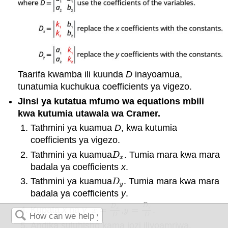
Taarifa kwamba ili kuunda
D
inayoamua,
tunatumia kuchukua coefficients ya vigezo.
Jinsi ya kutatua mfumo wa equations mbili
kwa kutumia utawala wa Cramer.
Tathmini ya kuamua
D
, kwa kutumia
coefficients ya vigezo.
Tathmini ya kuamua
. Tumia mara kwa mara
D
x
D
x
badala ya coefficients
x
.
Tathmini ya kuamua
. Tumia mara kwa mara
D
y
D
y
badala ya coefficients
y
.
D
D
y
Kupata
x
na
y
.
=
,
=
.
x
=
D
x
D
y
=
D
y
D
x
x
y
D
D
Andika suluhisho kama jozi iliyoamriwa.