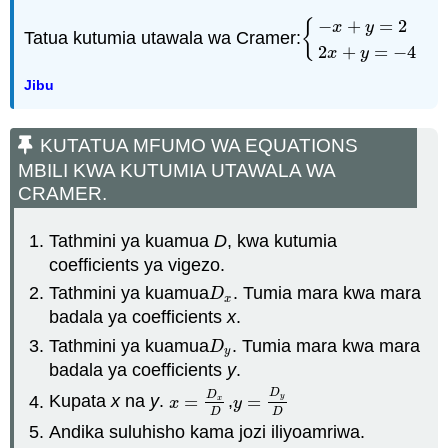
−
+
=
2
{
x
y
Tatua kutumia utawala wa Cramer:
{
−
x
+
y
=
2
2
x
+
y
=
−
4
2
+
=
−
4
x
y
Jibu
KUTATUA MFUMO WA EQUATIONS
MBILI KWA KUTUMIA UTAWALA WA
CRAMER.
Tathmini ya kuamua
D
, kwa kutumia
coefficients ya vigezo.
Tathmini ya kuamua
. Tumia mara kwa mara
D
x
D
x
badala ya coefficients
x
.
Tathmini ya kuamua
. Tumia mara kwa mara
D
y
D
y
badala ya coefficients
y
.
D
D
y
Kupata
x
na
y
.
=
,
=
x
=
D
x
D
y
=
D
y
D
x
x
y
D
D
Andika suluhisho kama jozi iliyoamriwa.