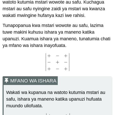
watoto kutumia mstari wowote au safu. Kuchagua
mstari au safu nyingine zaidi ya mstari wa kwanza
wakati mwingine hufanya kazi iwe rahisi.
Tunapopanua kwa mstari wowote au safu, lazima
tuwe makini kuhusu ishara ya maneno katika
upanuzi. Kuamua ishara ya maneno, tunatumia chati
ya mfano wa ishara inayofuata.
∣
∣
+
−
+
∣
∣
−
+
−
|
+
−
+
−
+
−
+
−
+
|
∣
∣
∣
∣
+
−
+
MFANO WA ISHARA
Wakati wa kupanua na watoto kutumia mstari au
safu, ishara ya maneno katika upanuzi hufuata
muundo uliofuata.