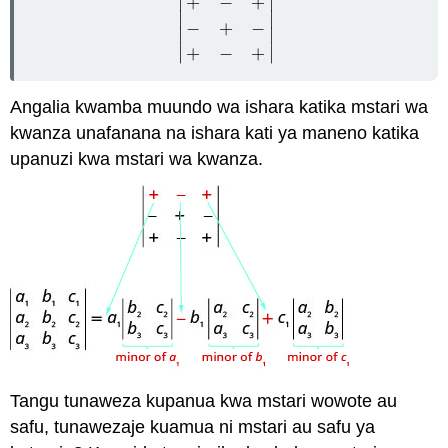
∣
∣
+
−
+
∣
∣
−
+
−
|
+
−
+
−
+
−
+
−
+
|
∣
∣
∣
∣
+
−
+
Angalia kwamba muundo wa ishara katika mstari wa
kwanza unafanana na ishara kati ya maneno katika
upanuzi kwa mstari wa kwanza.
Tangu tunaweza kupanua kwa mstari wowote au
safu, tunawezaje kuamua ni mstari au safu ya