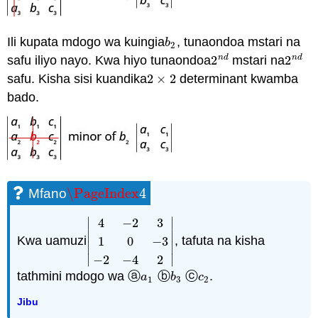
Ili kupata mdogo wa kuingia
, tunaondoa mstari na
b
2
b
2
n
d
n
d
safu iliyo nayo. Kwa hiyo tunaondoa
2
mstari na
2
2
n
d
2
n
d
safu. Kisha sisi kuandika
2
×
2
determinant kwamba
2
×
2
bado.
\PageIndex
4
Mfano
\PageIndex
4
∣
∣
4
−
2
3
∣
∣
Kwa uamuzi
, tafuta na kisha
1
0
−
3
|
4
−
2
3
1
0
−
3
−
2
−
4
2
|
∣
∣
∣
∣
−
2
−
4
2
tathmini mdogo wa ⓐ
ⓑ
ⓒ
.
a
1
b
3
c
2
a
b
c
1
3
2
Jibu