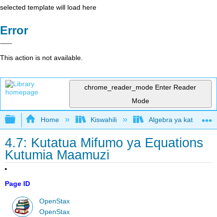
selected template will load here
Error
This action is not available.
chrome_reader_mode
Enter Reader
Mode
Expand/collapse global hierarchy
Home
Kiswahili
Algebra ya kati (Open
4.7: Kutatua Mifumo ya Equations
Kutumia Maamuzi
Page ID
OpenStax
OpenStax