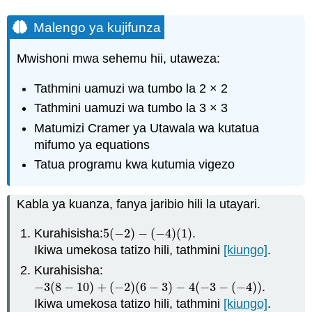
Malengo ya kujifunza
Mwishoni mwa sehemu hii, utaweza:
Tathmini uamuzi wa tumbo la 2 × 2
Tathmini uamuzi wa tumbo la 3 × 3
Matumizi Cramer ya Utawala wa kutatua
mifumo ya equations
Tatua programu kwa kutumia vigezo
Kabla ya kuanza, fanya jaribio hili la utayari.
Kurahisisha:
5
(
−
2
)
−
(
−
4
)
(
1
)
.
5
(
−
2
)
−
(
−
4
)
(
1
)
Ikiwa umekosa tatizo hili, tathmini
[kiungo]
.
Kurahisisha:
−
3
(
8
−
10
)
+
(
−
2
)
(
6
−
3
)
−
4
(
−
3
−
(
−
4
)
)
.
−
3
(
8
−
10
)
+
(
−
2
)
(
6
−
3
)
−
4
(
−
3
−
(
−
4
)
)
Ikiwa umekosa tatizo hili, tathmini
[kiungo]
.