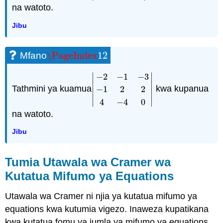
na watoto.
Jibu
\PageIndex
12
Mfano
\PageIndex
12
∣
∣
−
2
−
1
−
3
∣
∣
Tathmini ya kuamua
kwa kupanua
−
1
2
2
|
−
2
−
1
−
3
−
1
2
2
4
−
4
0
|
∣
∣
∣
∣
4
−
4
0
na watoto.
Jibu
Tumia Utawala wa Cramer wa
Kutatua Mifumo ya Equations
Utawala wa Cramer ni njia ya kutatua mifumo ya
equations kwa kutumia vigezo. Inaweza kupatikana
kwa kutatua fomu ya jumla ya mifumo ya equations