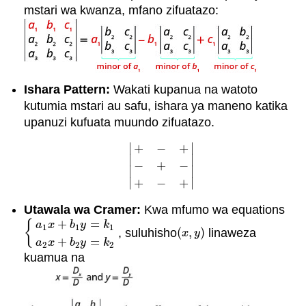
mstari wa kwanza, mfano zifuatazo:
Ishara Pattern:
Wakati kupanua na watoto
kutumia mstari au safu, ishara ya maneno katika
upanuzi kufuata muundo zifuatazo.
∣
∣
+
−
+
∣
∣
−
+
−
|
+
−
+
−
+
−
+
−
+
|
∣
∣
∣
∣
+
−
+
Utawala wa Cramer:
Kwa mfumo wa equations
+
=
{
a
x
b
y
k
1
1
1
, suluhisho
(
,
)
linaweza
{
a
1
x
+
b
1
y
=
k
1
a
2
x
+
b
2
y
=
k
2
(
x
,
y
)
x
y
+
=
a
x
b
y
k
2
2
2
kuamua na