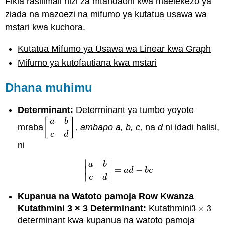
Fikia rasilimali hizi za mtandaoni kwa maelekezo ya
ziada na mazoezi na mifumo ya kutatua usawa wa
mstari kwa kuchora.
Kutatua Mifumo ya Usawa wa Linear kwa Graph
Mifumo ya kutofautiana kwa mstari
Dhana muhimu
Determinant:
Determinant ya tumbo yoyote
[
]
a
b
mraba
, ambapo a, b, c,
na
d
ni idadi halisi,
[
a
b
c
d
]
c
d
ni
∣
∣
a
b
∣
∣
=
−
|
a
b
c
d
|
=
a
d
−
b
c
a
d
b
c
∣
∣
c
d
Kupanua na Watoto pamoja Row Kwanza
Kutathmini 3 × 3 Determinant:
Kutathmini
3
×
3
3
×
3
determinant kwa kupanua na watoto pamoja