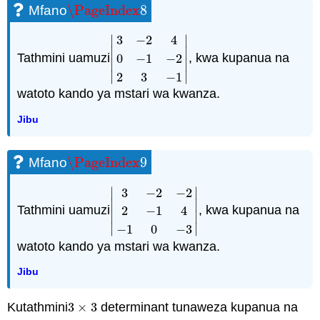
\PageIndex
8
Mfano
\PageIndex
8
∣
∣
3
−
2
4
∣
∣
Tathmini uamuzi
, kwa kupanua na
0
−
1
−
2
|
3
−
2
4
0
−
1
−
2
2
3
−
1
|
∣
∣
∣
∣
2
3
−
1
watoto kando ya mstari wa kwanza.
Jibu
\PageIndex
9
Mfano
\PageIndex
9
∣
∣
3
−
2
−
2
∣
∣
Tathmini uamuzi
, kwa kupanua na
2
−
1
4
|
3
−
2
−
2
2
−
1
4
−
1
0
−
3
|
∣
∣
∣
∣
−
1
0
−
3
watoto kando ya mstari wa kwanza.
Jibu
Kutathmini
3
×
3
determinant tunaweza kupanua na
3
×
3