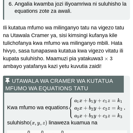
Angalia kwamba jozi iliyoamriwa ni suluhisho la
equations zote za awali.
Ili kutatua mfumo wa milinganyo tatu na vigezo tatu
na Utawala Cramer ya, sisi kimsingi kufanya kile
tulichofanya kwa mfumo wa milinganyo mbili. Hata
hivyo, sasa tunapaswa kutatua kwa vigezo vitatu ili
kupata suluhisho. Maamuzi pia yatakuwa
3
×
3
3
×
3
ambayo yatafanya kazi yetu kuvutia zaidi!
UTAWALA WA CRAMER WA KUTATUA
MFUMO WA EQUATIONS TATU
⎧
⎪
+
+
=
a
x
b
y
c
z
k
1
1
1
1
⎨
⎩
⎪
Kwa mfumo wa equations
,
+
+
=
{
a
1
x
+
b
1
y
+
c
1
z
=
k
1
a
2
x
+
b
2
y
a
x
b
y
c
z
k
2
2
2
2
+
+
=
a
x
b
y
c
z
k
3
3
3
3
suluhisho
(
,
,
)
linaweza kuamua na
(
x
,
y
,
z
)
x
y
z