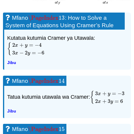
\PageIndex
13
Mfano
: How to Solve a
\PageIndex
13
System of Equations Using Cramer’s Rule
Kutatua kutumia Cramer ya Utawala:
2
+
=
−
4
{
x
y
{
2
x
+
y
=
−
4
3
x
−
2
y
=
−
6
3
−
2
=
−
6
x
y
Jibu
\PageIndex
14
Mfano
\PageIndex
14
3
+
=
−
3
{
x
y
Tatua kutumia utawala wa Cramer:
{
3
x
+
y
=
−
3
2
x
+
3
y
=
2
+
3
=
6
x
y
Jibu
\PageIndex
15
Mfano
\PageIndex
15