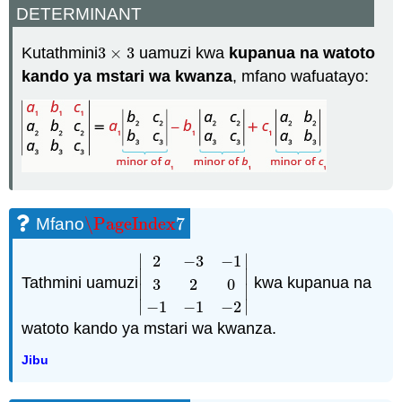
DETERMINANT
Kutathmini
3
×
3
uamuzi kwa
kupanua na watoto
3
×
3
kando ya mstari wa kwanza
, mfano wafuatayo:
\PageIndex
7
Mfano
\PageIndex
7
∣
∣
2
−
3
−
1
∣
∣
Tathmini uamuzi
kwa kupanua na
3
2
0
|
2
−
3
−
1
3
2
0
−
1
−
1
−
2
|
∣
∣
∣
∣
−
1
−
1
−
2
watoto kando ya mstari wa kwanza.
Jibu