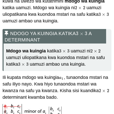
kuwa na uwezo wa kutathmini
mdogo wa kuingia
katika uamuzi. Mdogo wa kuingia ni
2
×
2
uamuzi
2
×
2
uliopatikana kwa kuondoa mstari na safu katika
3
×
3
3
×
3
uamuzi ambao una kuingia.
3
×
3
NDOGO YA KUINGIA KATIKA
A
3
×
3
DETERMINANT
Mdogo wa kuingia
katika
3
×
3
uamuzi ni
2
×
2
3
×
3
2
×
2
uamuzi uliopatikana kwa kuondoa mstari na safu
katika
3
×
3
uamuzi ambao una kuingia.
3
×
3
Ili kupata mdogo wa kuingia
, tunaondoa mstari na
a
1
a
1
safu iliyo nayo. Kwa hiyo tunaondoa mstari wa
kwanza na safu ya kwanza. Kisha sisi kuandika
2
×
2
2
×
2
determinant kwamba bado.