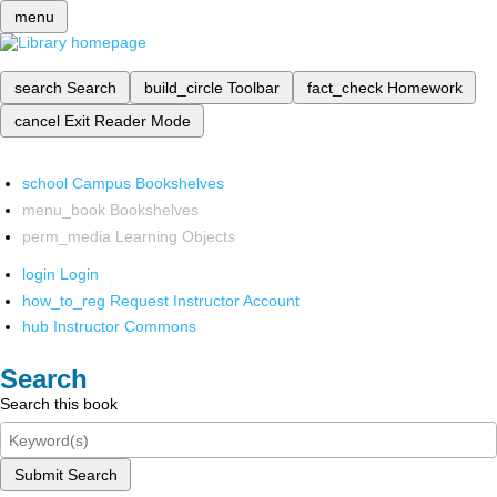
menu
search
Search
build_circle
Toolbar
fact_check
Homework
cancel
Exit Reader Mode
school
Campus Bookshelves
menu_book
Bookshelves
perm_media
Learning Objects
login
Login
how_to_reg
Request Instructor Account
hub
Instructor Commons
Search
Search this book
Submit Search