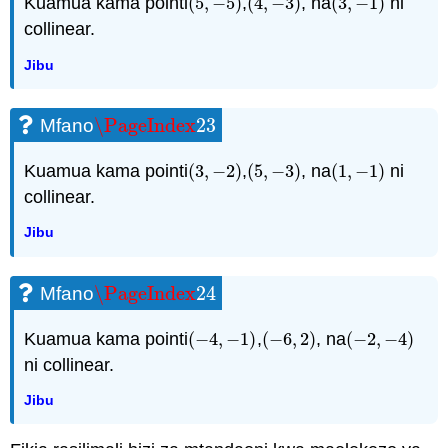
Kuamua kama pointi
(
5
,
−
5
)
,
(
4
,
−
3
)
, na
(
3
,
−
1
)
ni
(
5
,
−
5
)
(
4
,
−
3
)
(
3
,
−
1
)
collinear.
Jibu
\PageIndex
23
Mfano
\PageIndex
23
Kuamua kama pointi
(
3
,
−
2
)
,
(
5
,
−
3
)
, na
(
1
,
−
1
)
ni
(
3
,
−
2
)
(
5
,
−
3
)
(
1
,
−
1
)
collinear.
Jibu
\PageIndex
24
Mfano
\PageIndex
24
Kuamua kama pointi
(
−
4
,
−
1
)
,
(
−
6
,
2
)
, na
(
−
2
,
−
4
)
(
−
4
,
−
1
)
(
−
6
,
2
)
(
−
2
,
−
4
)
ni collinear.
Jibu