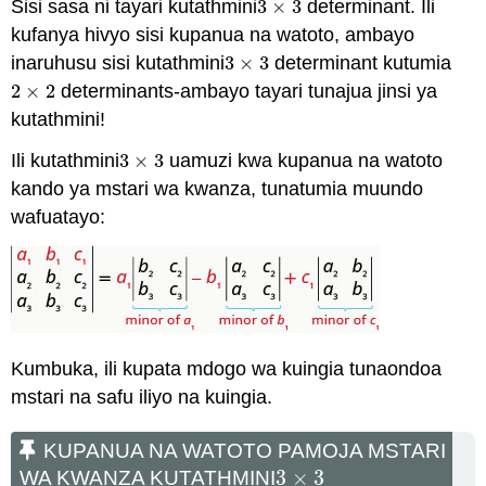
Sisi sasa ni tayari kutathmini
3
×
3
determinant. Ili
3
×
3
kufanya hivyo sisi kupanua na watoto, ambayo
inaruhusu sisi kutathmini
3
×
3
determinant kutumia
3
×
3
2
×
2
determinants-ambayo tayari tunajua jinsi ya
2
×
2
kutathmini!
Ili kutathmini
3
×
3
uamuzi kwa kupanua na watoto
3
×
3
kando ya mstari wa kwanza, tunatumia muundo
wafuatayo:
Kumbuka, ili kupata mdogo wa kuingia tunaondoa
mstari na safu iliyo na kuingia.
KUPANUA NA WATOTO PAMOJA MSTARI
3
×
3
WA KWANZA KUTATHMINI
3
×
3