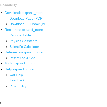
Readability
Downloads
expand_more
Download Page (PDF)
Download Full Book (PDF)
Resources
expand_more
Periodic Table
Physics Constants
Scientific Calculator
Reference
expand_more
Reference & Cite
Tools
expand_more
Help
expand_more
Get Help
Feedback
Readability
x