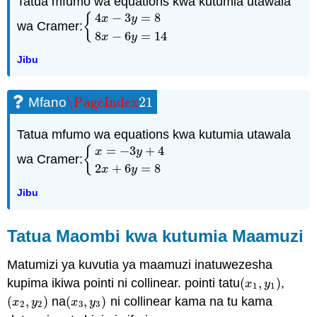
Tatua mfumo wa equations kwa kutumia utawala
4
−
3
=
8
{
x
y
wa Cramer:
{
4
x
−
3
y
=
8
8
x
−
6
y
=
14
8
−
6
=
14
x
y
Jibu
\PageIndex
21
Mfano
\PageIndex
21
Tatua mfumo wa equations kwa kutumia utawala
=
−
3
+
4
{
x
y
wa Cramer:
{
x
=
−
3
y
+
4
2
x
+
6
y
=
8
2
+
6
=
8
x
y
Jibu
Tatua Maombi kwa kutumia Maamuzi
Matumizi ya kuvutia ya maamuzi inatuwezesha
kupima ikiwa pointi ni collinear. pointi tatu
(
,
)
,
(
x
1
,
y
1
)
x
y
1
1
(
,
)
na
(
,
)
ni collinear kama na tu kama
(
x
2
,
y
2
)
(
x
3
,
y
3
)
x
y
x
y
2
2
3
3