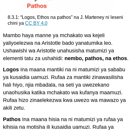
8.3.1: “Logos, Ethos na pathos” na J. Marteney ni leseni
chini ya
CC BY 4.0
Mambo haya manne ya mchakato wa kejeli
yaliyoelezwa na Aristotle bado yanatumika leo.
Ushawishi wa Aristotle unahusisha matumizi ya
elementi tatu za ushahidi:
nembo, pathos, na ethos
.
Logos
Ina maana mantiki na ni matumizi ya sababu
ya kusaidia uamuzi. Rufaa za mantiki zinawasilisha
hali hiyo, njia mbadala, na seti ya uwezekano
unaohusika katika mchakato wa kufanya maamuzi.
Rufaa hizo zinaelekezwa kwa uwezo wa mawazo ya
akili zetu.
Pathos
Ina maana hisia na ni matumizi ya rufaa ya
kihisia na motisha ili kusaidia uamuzi. Rufaa ya