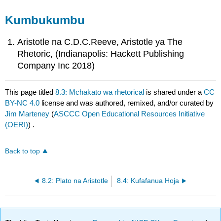
Kumbukumbu
Aristotle na C.D.C.Reeve, Aristotle ya The
Rhetoric, (Indianapolis: Hackett Publishing
Company Inc 2018)
This page titled
8.3: Mchakato wa rhetorical
is shared under a
CC
BY-NC 4.0
license and was authored, remixed, and/or curated by
Jim Marteney
(
ASCCC Open Educational Resources Initiative
(OERI)
) .
Back to top
8.2: Plato na Aristotle
8.4: Kufafanua Hoja