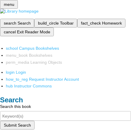
menu
search
Search
build_circle
Toolbar
fact_check
Homework
cancel
Exit Reader Mode
school
Campus Bookshelves
menu_book
Bookshelves
perm_media
Learning Objects
login
Login
how_to_reg
Request Instructor Account
hub
Instructor Commons
Search
Search this book
Submit Search