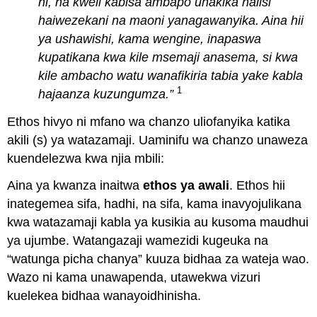
ni, na
kweli kabisa ambapo uhakika halisi
haiwezekani na maoni yanagawanyika. Aina hii
ya ushawishi, kama wengine, inapaswa
kupatikana kwa kile msemaji anasema, si kwa
kile ambacho watu wanafikiria tabia yake kabla
1
hajaanza kuzungumza
.”
Ethos hivyo ni mfano wa chanzo uliofanyika katika
akili (s) ya watazamaji. Uaminifu wa chanzo unaweza
kuendelezwa kwa njia mbili:
Aina ya kwanza inaitwa
ethos ya awali
. Ethos hii
inategemea sifa, hadhi, na sifa, kama inavyojulikana
kwa watazamaji kabla ya kusikia au kusoma maudhui
ya ujumbe. Watangazaji wamezidi kugeuka na
“watunga picha chanya” kuuza bidhaa za wateja wao.
Wazo ni kama unawapenda, utawekwa vizuri
kuelekea bidhaa wanayoidhinisha.