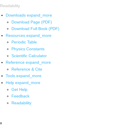
Readability
Downloads
expand_more
Download Page (PDF)
Download Full Book (PDF)
Resources
expand_more
Periodic Table
Physics Constants
Scientific Calculator
Reference
expand_more
Reference & Cite
Tools
expand_more
Help
expand_more
Get Help
Feedback
Readability
x