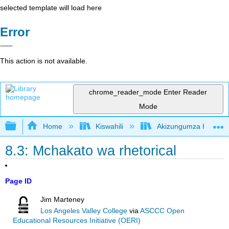
selected template will load here
Error
This action is not available.
chrome_reader_mode
Enter Reader
Mode
Expand/collapse global hierarchy
Home
Kiswahili
Akizungumza Kutumia 
8.3: Mchakato wa rhetorical
Page ID
Jim Marteney
Los Angeles Valley College
via
ASCCC Open
Educational Resources Initiative (OERI)