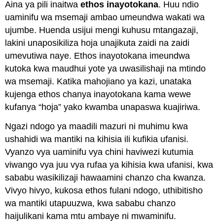
Aina ya pili inaitwa
ethos inayotokana
. Huu ndio
uaminifu wa msemaji ambao umeundwa wakati wa
ujumbe. Huenda usijui mengi kuhusu mtangazaji,
lakini unaposikiliza hoja unajikuta zaidi na zaidi
umevutiwa naye. Ethos inayotokana imeundwa
kutoka kwa maudhui yote ya uwasilishaji na mtindo
wa msemaji. Katika mahojiano ya kazi, unataka
kujenga ethos chanya inayotokana kama wewe
kufanya “hoja” yako kwamba unapaswa kuajiriwa.
Ngazi ndogo ya maadili mazuri ni muhimu kwa
ushahidi wa mantiki na kihisia ili kufikia ufanisi.
Vyanzo vya uaminifu vya chini haviwezi kutumia
viwango vya juu vya rufaa ya kihisia kwa ufanisi, kwa
sababu wasikilizaji hawaamini chanzo cha kwanza.
Vivyo hivyo, kukosa ethos fulani ndogo, uthibitisho
wa mantiki utapuuzwa, kwa sababu chanzo
haijulikani kama mtu ambaye ni mwaminifu.