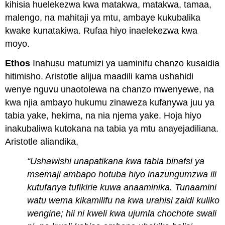
kihisia huelekezwa kwa matakwa, matakwa, tamaa,
malengo, na mahitaji ya mtu, ambaye kukubalika
kwake kunatakiwa. Rufaa hiyo inaelekezwa kwa
moyo.
Ethos
Inahusu matumizi ya uaminifu chanzo kusaidia
hitimisho. Aristotle alijua maadili kama ushahidi
wenye nguvu unaotolewa na chanzo mwenyewe, na
kwa njia ambayo hukumu zinaweza kufanywa juu ya
tabia yake, hekima, na nia njema yake. Hoja hiyo
inakubaliwa kutokana na tabia ya mtu anayejadiliana.
Aristotle aliandika,
“Ushawishi unapatikana kwa tabia binafsi ya
msemaji ambapo hotuba hiyo inazungumzwa ili
kutufanya tufikirie kuwa anaaminika. Tunaamini
watu wema kikamilifu na kwa urahisi zaidi kuliko
wengine; hii ni kweli kwa ujumla chochote swali