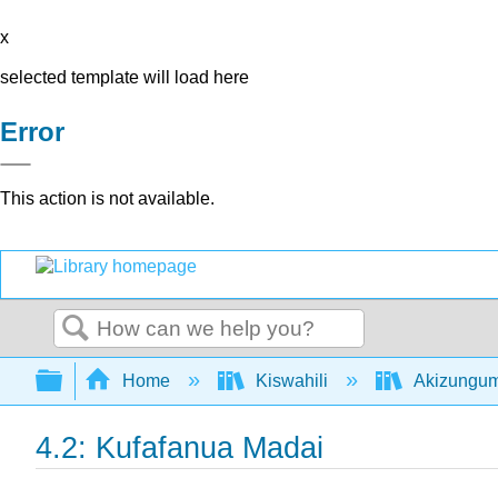
x
selected template will load here
Error
This action is not available.
Search
Expand/collapse global hierarchy
Home
Kiswahili
Akizungumz
4.2: Kufafanua Madai