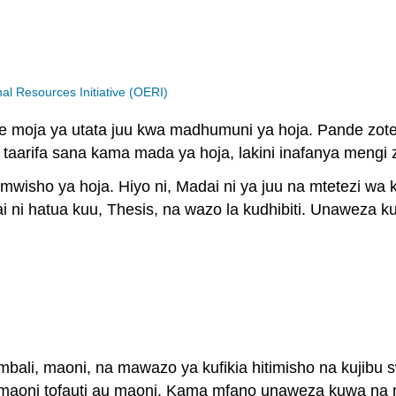
 Resources Initiative (OERI)
ote moja ya utata juu kwa madhumuni ya hoja. Pande zot
arifa sana kama mada ya hoja, lakini inafanya mengi z
isho ya hoja. Hiyo ni, Madai ni ya juu na mtetezi wa 
ni hatua kuu, Thesis, na wazo la kudhibiti. Unaweza kup
mbali, maoni, na mawazo ya kufikia hitimisho na kujibu
maoni tofauti au maoni. Kama mfano unaweza kuwa na maj