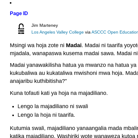
Page ID
Jim Marteney
Los Angeles Valley College
via
ASCCC Open Educational
Msingi wa hoja zote ni
Madai
. Madai ni taarifa yoy
mjadala, wanapaswa kusema madai sawa. Madai ni ta
Madai yanawakilisha hatua ya mwanzo na hatua ya mw
kukubaliwa au kukataliwa mwishoni mwa hoja. Madai 
anajaribu kuthibitisha?”
Kuna tofauti kati ya hoja na majadiliano.
Lengo la majadiliano ni swali
Lengo la hoja ni taarifa.
Kutumia swali, majadiliano yanaangalia mada mbali
katika majadiliano. Washiriki wote wanaweza kutoa 