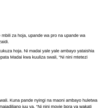
e mbili za hoja, upande wa pro na upande wa
aidi.
kukuza hoja. Ni madai yale yale ambayo yataishia
ata Madai kwa kuuliza swali, “Ni nini mtetezi
 swali. Kuna pande nyingi na maoni ambayo huletwa
adiliano juu ya, “Ni nini movie bora ya wakati