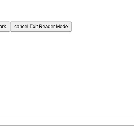
ork
cancel
Exit Reader Mode