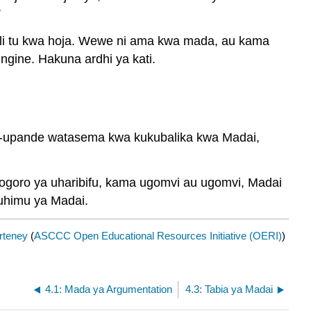
li tu kwa hoja. Wewe ni ama kwa mada, au kama
gine. Hakuna ardhi ya kati.
o-upande watasema kwa kukubalika kwa Madai,
ogoro ya uharibifu, kama ugomvi au ugomvi, Madai
muhimu ya Madai.
rteney
(
ASCCC Open Educational Resources Initiative (OERI)
)
4.1: Mada ya Argumentation
4.3: Tabia ya Madai