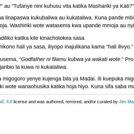
?”
au
“Tufanye nini kuhusu vita katika Mashariki ya Kati
?”
a linapaswa kukubaliwa au kukataliwa. Kuna pande mbi
hoja. Washiriki wote watasema kwa upande mmoja au nyin
liko katika kile kinachotokea sasa
o hali ya sasa, iliyopo inajulikana kama “hali ilivyo.”
kusema, “
Godfather ni filamu kubwa ya wakati wote
.” Pr
ribio la kuwa ni kukataliwa.
migogoro yenye kujenga bila ya Madai. Ili kuepuka mig
ki wote wanaohusika katika hoja hiyo. Kuna sifa saba 
NC 4.0
license and was authored, remixed, and/or curated by
Jim Ma