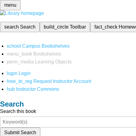
menu
search
Search
build_circle
Toolbar
fact_check
Homew
school
Campus Bookshelves
menu_book
Bookshelves
perm_media
Learning Objects
login
Login
how_to_reg
Request Instructor Account
hub
Instructor Commons
Search
Search this book
Submit Search