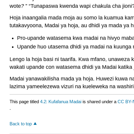
wote
?
” “Tunapaswa kwenda wapi chakula cha jioni
Hoja inaangalia mada moja au somo la kuamua kam
tutakavyoona, Madai ya hoja, au dhidi ya mada ya 
Pro-upande watasema kwa madai na hivyo mabadi
Upande huo utasema dhidi ya madai na kuunga mkon
Lengo la hoja basi ni taarifa. Kwa mfano, unaweza 
wakati upande con watasema dhidi ya Madai katika ja
Madai yanawakilisha mada ya hoja. Huwezi kuwa na 
lazima yameelezewa vizuri na kueleweka na washiri
This page titled
4.2: Kufafanua Madai
is shared under a
CC BY-
.
Back to top