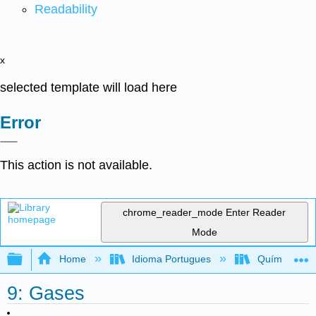
Readability
x
selected template will load here
Error
This action is not available.
chrome_reader_mode
Enter Reader
Mode
Expand/collapse global hierarchy
Home
Idioma Portugues
Química 2e 
9: Gases