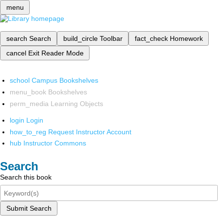
menu
search
Search
build_circle
Toolbar
fact_check
Homework
cancel
Exit Reader Mode
school
Campus Bookshelves
menu_book
Bookshelves
perm_media
Learning Objects
login
Login
how_to_reg
Request Instructor Account
hub
Instructor Commons
Search
Search this book
Submit Search