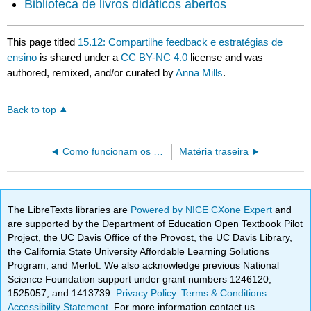
Biblioteca de livros didáticos abertos
This page titled
15.12: Compartilhe feedback e estratégias de
ensino
is shared under a
CC BY-NC 4.0
license and was
authored, remixed, and/or curated by
Anna Mills
.
Back to top
Como funcionam os argumentos e os objetivos do curso de redação argumentativa e pensamento crítico
Matéria traseira
The LibreTexts libraries are
Powered by NICE CXone Expert
and
are supported by the Department of Education Open Textbook Pilot
Project, the UC Davis Office of the Provost, the UC Davis Library,
the California State University Affordable Learning Solutions
Program, and Merlot. We also acknowledge previous National
Science Foundation support under grant numbers 1246120,
1525057, and 1413739.
Privacy Policy
.
Terms & Conditions
.
Accessibility Statement
. For more information contact us