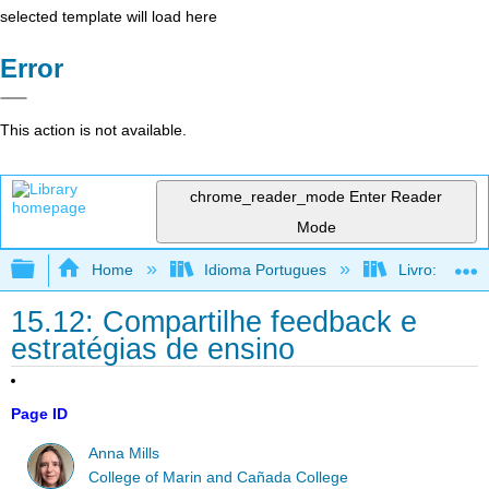
selected template will load here
Error
This action is not available.
chrome_reader_mode
Enter Reader
Mode
Expand/collapse global hierarchy
Home
Idioma Portugues
Livro: Como f
15.12: Compartilhe feedback e
estratégias de ensino
Page ID
Anna Mills
College of Marin and Cañada College