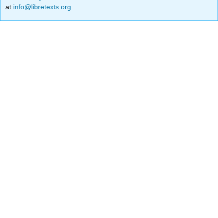
at
info@libretexts.org
.