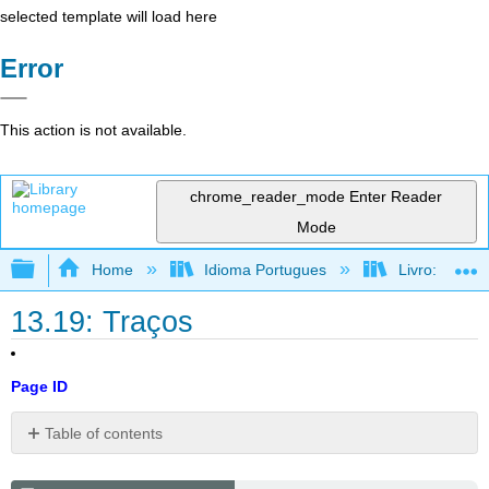
selected template will load here
Error
This action is not available.
chrome_reader_mode
Enter Reader
Mode
Expand/collapse global hierarchy
Home
Idioma Portugues
Livro: Como f
13.19: Traços
Page ID
Table of contents
Alternativa
de