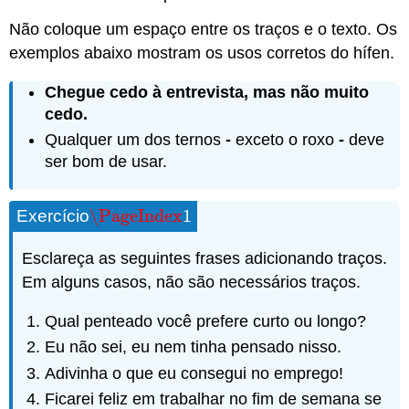
Não coloque um espaço entre os traços e o texto. Os
exemplos abaixo mostram os usos corretos do hífen.
Chegue cedo à entrevista, mas não muito
cedo.
Qualquer um dos ternos
-
exceto o roxo
-
deve
ser bom de usar.
\PageIndex
1
Exercício
\PageIndex
1
Esclareça as seguintes frases adicionando traços.
Em alguns casos, não são necessários traços.
Qual penteado você prefere curto ou longo?
Eu não sei, eu nem tinha pensado nisso.
Adivinha o que eu consegui no emprego!
Ficarei feliz em trabalhar no fim de semana se