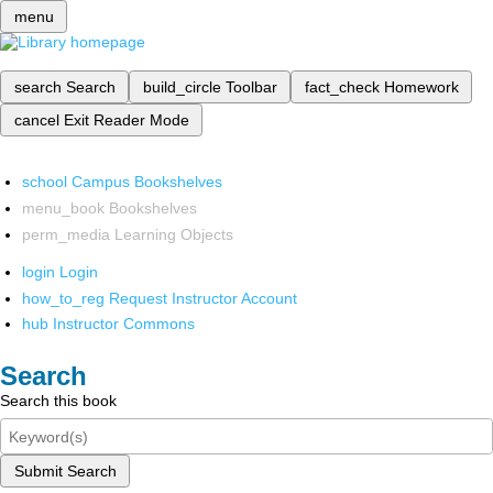
menu
search
Search
build_circle
Toolbar
fact_check
Homework
cancel
Exit Reader Mode
school
Campus Bookshelves
menu_book
Bookshelves
perm_media
Learning Objects
login
Login
how_to_reg
Request Instructor Account
hub
Instructor Commons
Search
Search this book
Submit Search