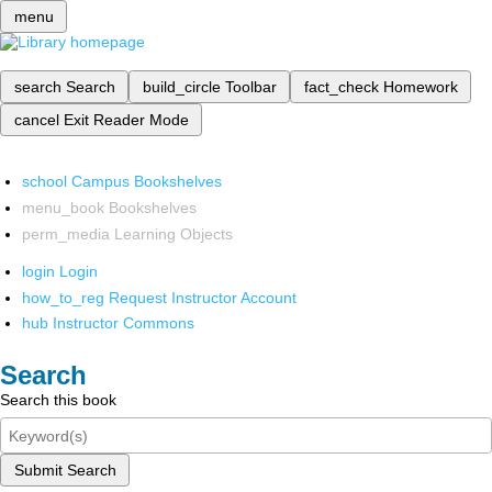
menu
search
Search
build_circle
Toolbar
fact_check
Homework
cancel
Exit Reader Mode
school
Campus Bookshelves
menu_book
Bookshelves
perm_media
Learning Objects
login
Login
how_to_reg
Request Instructor Account
hub
Instructor Commons
Search
Search this book
Submit Search