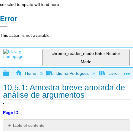
selected template will load here
Error
This action is not available.
chrome_reader_mode
Enter Reader
Mode
Expand/collapse global hierarchy
Home
Idioma Portugues
Livro: Como f
10.5.1: Amostra breve anotada de
análise de argumentos
Page ID
Table of contents