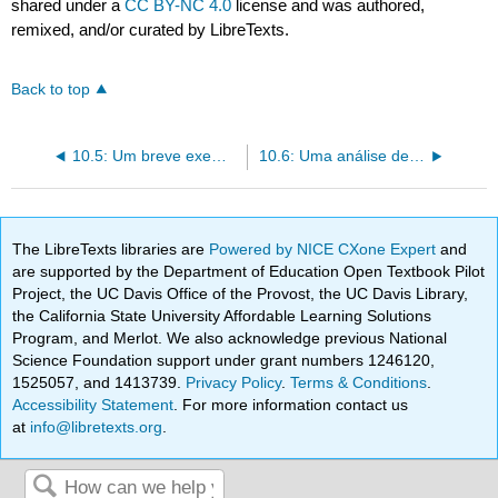
shared under a
CC BY-NC 4.0
license and was authored,
remixed, and/or curated by LibreTexts.
Back to top
10.5: Um breve exemplo de análise de argumentos
10.6: Uma análise de argumentos de amostra mais longa
The LibreTexts libraries are
Powered by NICE CXone Expert
and
are supported by the Department of Education Open Textbook Pilot
Project, the UC Davis Office of the Provost, the UC Davis Library,
the California State University Affordable Learning Solutions
Program, and Merlot. We also acknowledge previous National
Science Foundation support under grant numbers 1246120,
1525057, and 1413739.
Privacy Policy
.
Terms & Conditions
.
Accessibility Statement
. For more information contact us
at
info@libretexts.org
.