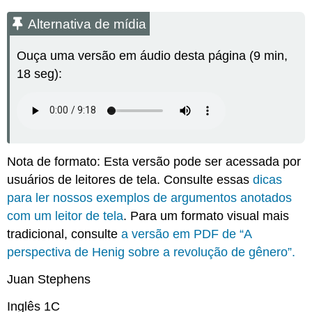
Alternativa
de
Alternativa de mídia
mídia
Trecho
Ouça uma versão em áudio desta página (9 min,
A
18 seg):
perspectiva
de
Henig
sobre
a
revolução
de
Nota de formato: Esta versão pode ser acessada por
gênero
usuários de leitores de tela. Consulte essas
dicas
Atribuição
para ler nossos exemplos de argumentos anotados
com um leitor de tela
. Para um formato visual mais
tradicional, consulte
a versão em PDF de “A
perspectiva de Henig sobre a revolução de gênero”.
Juan Stephens
Inglês 1C