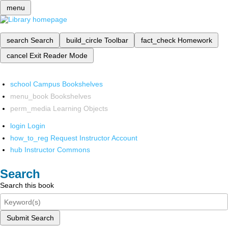
menu
search
Search
build_circle
Toolbar
fact_check
Homework
cancel
Exit Reader Mode
school
Campus Bookshelves
menu_book
Bookshelves
perm_media
Learning Objects
login
Login
how_to_reg
Request Instructor Account
hub
Instructor Commons
Search
Search this book
Submit Search