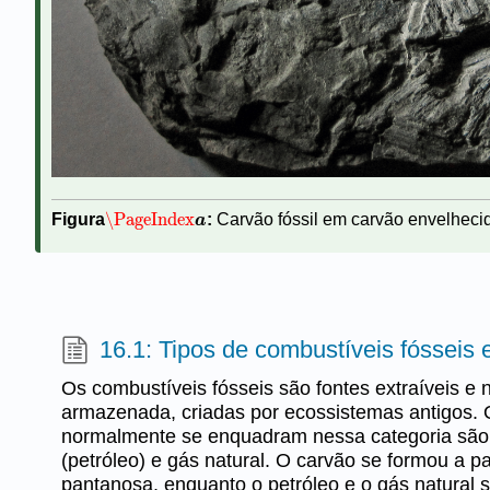
\PageIndex
Figura
:
Carvão fóssil em carvão envelhec
\PageIndex
a
a
16.1: Tipos de combustíveis fósseis
Os combustíveis fósseis são fontes extraíveis e 
armazenada, criadas por ecossistemas antigos. 
normalmente se enquadram nessa categoria são 
(petróleo) e gás natural. O carvão se formou a pa
pantanosa, enquanto o petróleo e o gás natural s