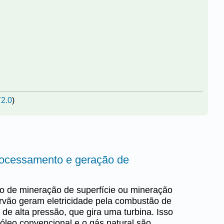
2.0
)
rocessamento e geração de
io de mineração de superfície ou mineração
arvão geram eletricidade pela combustão de
de alta pressão, que gira uma turbina. Isso
óleo convencional e o gás natural são