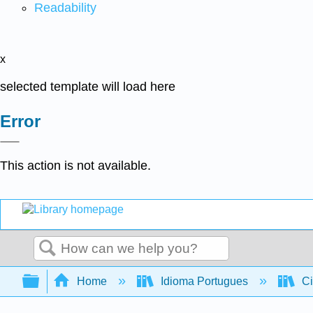
Readability
x
selected template will load here
Error
This action is not available.
Search
Expand/collapse global hierarchy
Home
Idioma Portugues
Ci