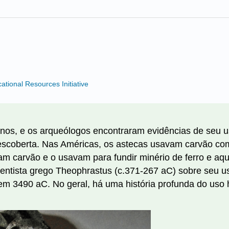
ional Resources Initiative
nos, e os arqueólogos encontraram evidências de seu 
 descoberta. Nas Américas, os astecas usavam carvão c
aíam carvão e o usavam para fundir minério de ferro e a
 cientista grego Theophrastus (c.371-267 aC) sobre seu 
em 3490 aC. No geral, há uma história profunda do us